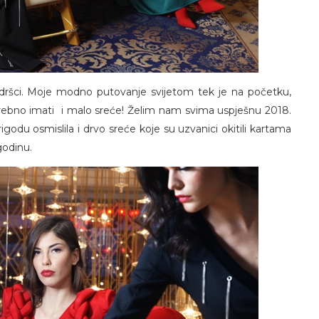
odršci. Moje modno putovanje svijetom tek je na početku,
otrebno imati i malo sreće! Želim nam svima uspješnu 2018.
rigodu osmislila i drvo sreće koje su uzvanici okitili kartama
godinu.