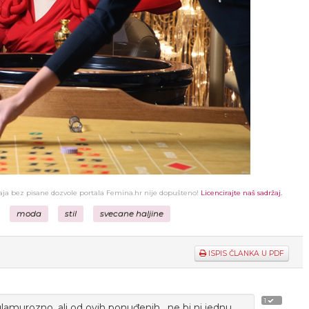
žaja bez pisane dozvole portala Femina.hr nije dopušteno!
Licencirajte naš sadržaj.
moda
stil
svecane haljine
ISPIS ČLANKA U PDF
1
glamurozno, ali od ovih ponuđenih , ne bi ni jednu