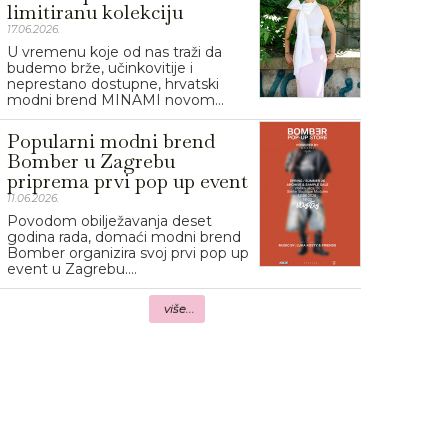
limitiranu kolekciju
17.06.2026.
U vremenu koje od nas traži da
budemo brže, učinkovitije i
neprestano dostupne, hrvatski
modni brend MINAMI novom...
Popularni modni brend
Bomber u Zagrebu
priprema prvi pop up event
11.06.2026.
Povodom obilježavanja deset
godina rada, domaći modni brend
Bomber organizira svoj prvi pop up
event u Zagrebu....
više...