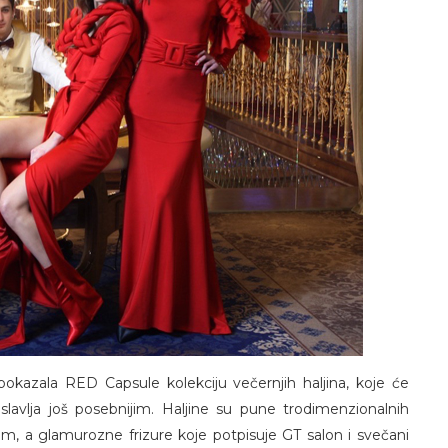
 pokazala RED Capsule kolekciju večernjih haljina, koje će
 slavlja još posebnijim. Haljine su pune trodimenzionalnih
jom, a glamurozne frizure koje potpisuje GT salon i svečani