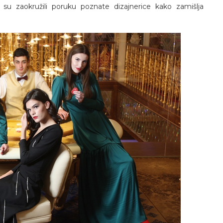
u zaokružili poruku poznate dizajnerice kako zamišlja