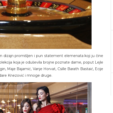
n dizajn promišljen i pun statement elemenata koji ju čine
olekcija koja je oduševila brojne poznate dame, poput Lejle
gin, Maje Bajamić, Vanje Horvat, Csille Barath Bastaić, Ecije
ndare Knezović i mnoge druge.