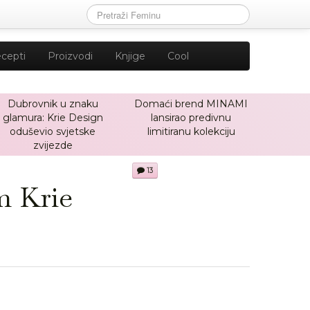
cepti
Proizvodi
Knjige
Cool
Dubrovnik u znaku
Domaći brend MINAMI
glamura: Krie Design
lansirao predivnu
oduševio svjetske
limitiranu kolekciju
zvijezde
13
m Krie