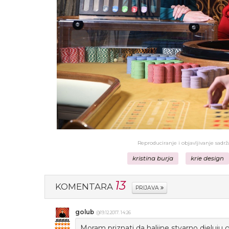
Reproduciranje i objavljivanje sadr
kristina burja
krie design
13
KOMENTARA
PRIJAVA
golub
@19.12.2017. 14:26
Moram priznati da haljine stvarno djeluju 