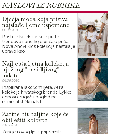
NASLOVI IZ RUBRIKE
Dječja moda koja priziva
najslađe ljetne uspomene
06.08.2026.
Postoje kolekcije koje prate
trendove i one koje pričaju priču.
Nova Anovi Kids kolekcija nastala je
upravo kao...
Najljepša ljetna kolekcija
nježnog "nevidljivog"
nakita
04.08.2026.
Inspirirana lakoćom ljeta, Aura
kolekcija hrvatskog brenda Lykke
donosi drugačiji pogled na
minimalistički nakit....
Zarine hit haljine koje će
obilježiti kolovoz
29.07.2026.
Zara je i ovog ljeta pripremila