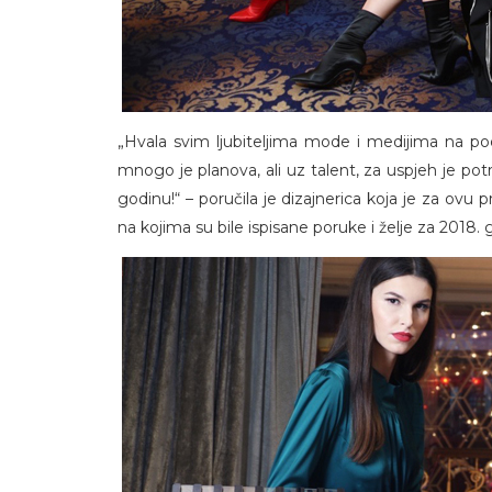
„Hvala svim ljubiteljima mode i medijima na p
mnogo je planova, ali uz talent, za uspjeh je p
godinu!“ – poručila je dizajnerica koja je za ovu p
na kojima su bile ispisane poruke i želje za 2018. 