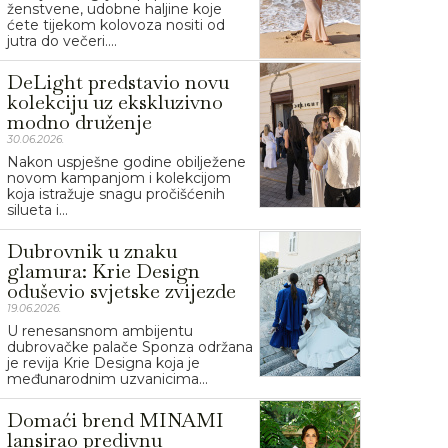
ženstvene, udobne haljine koje
ćete tijekom kolovoza nositi od
jutra do večeri....
DeLight predstavio novu
kolekciju uz ekskluzivno
modno druženje
30.06.2026.
Nakon uspješne godine obilježene
novom kampanjom i kolekcijom
koja istražuje snagu pročišćenih
silueta i...
Dubrovnik u znaku
glamura: Krie Design
oduševio svjetske zvijezde
19.06.2026.
U renesansnom ambijentu
dubrovačke palače Sponza održana
je revija Krie Designa koja je
međunarodnim uzvanicima...
Domaći brend MINAMI
lansirao predivnu