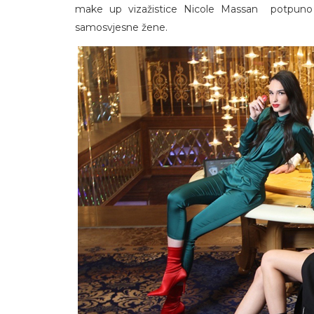
make up vizažistice Nicole Massan potpuno s
samosvjesne žene.