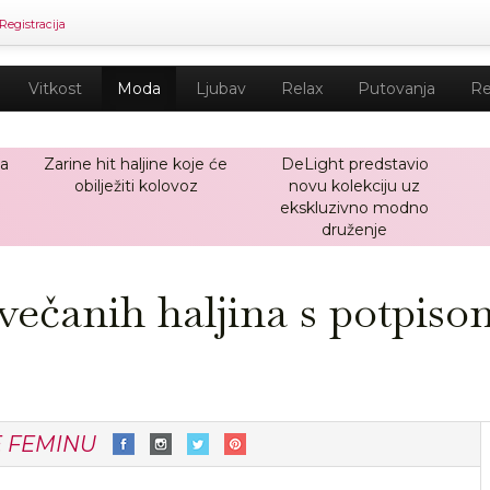
Registracija
Vitkost
Moda
Ljubav
Relax
Putovanja
Re
ja
Zarine hit haljine koje će
DeLight predstavio
obilježiti kolovoz
novu kolekciju uz
ekskluzivno modno
druženje
večanih haljina s potpiso
E FEMINU