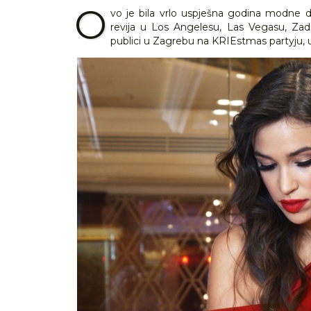
O
vo je bila vrlo uspješna godina modne di
revija u Los Angelesu, Las Vegasu, Zad
publici u Zagrebu na KRIEstmas partyju