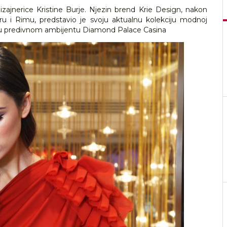
zajnerice Kristine Burje. Njezin brend Krie Design, nakon
ru i Rimu, predstavio je svoju aktualnu kolekciju modnoj
, u predivnom ambijentu Diamond Palace Casina