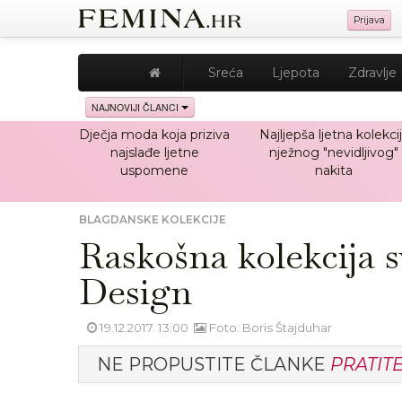
Prijava
Sreća
Ljepota
Zdravlje
NAJNOVIJI ČLANCI
Dječja moda koja priziva
Najljepša ljetna kolekci
najslađe ljetne
nježnog "nevidljivog"
uspomene
nakita
BLAGDANSKE KOLEKCIJE
Raskošna kolekcija s
Design
19.12.2017. 13:00
Foto: Boris Štajduhar
NE PROPUSTITE ČLANKE
PRATIT