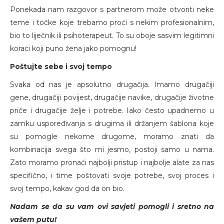
Ponekada nam razgovor s partnerom može otvoriti neke
teme i točke koje trebamo proći s nekim profesionalnim,
bio to liječnik ili psihoterapeut. To su oboje sasvim legitimni
koraci koji puno žena jako pomognu!
Poštujte sebe i svoj tempo
Svaka od nas je apsolutno drugačija. Imamo drugačiji
gene, drugačiji povijest, drugačije navike, drugačije životne
priče i drugačije želje i potrebe. Iako često upadnemo u
zamku uspoređivanja s drugima ili držanjem šablona koje
su pomogle nekome drugome, moramo znati da
kombinacija svega što mi jesmo, postoji samo u nama.
Zato moramo pronaći najbolji pristup i najbolje alate za nas
specifično, i time poštovati svoje potrebe, svoj proces i
svoj tempo, kakav god da on bio.
Nadam se da su vam ovi savjeti pomogli i sretno na
vašem putu!