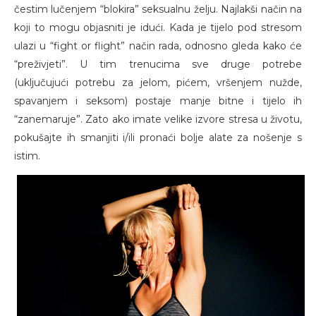
čestim lučenjem “blokira” seksualnu želju. Najlakši način na
koji to mogu objasniti je idući. Kada je tijelo pod stresom
ulazi u “fight or flight” način rada, odnosno gleda kako će
“preživjeti”. U tim trenucima sve druge potrebe
(uključujući potrebu za jelom, pićem, vršenjem nužde,
spavanjem i seksom) postaje manje bitne i tijelo ih
“zanemaruje”. Zato ako imate velike izvore stresa u životu,
pokušajte ih smanjiti i/ili pronaći bolje alate za nošenje s
istim.