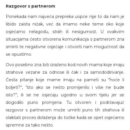
Razgovor s partnerom
Ponekada nam najveća prepreka uopće nije to da nam je
libido zaista nizak, već da imamo neke teme oko koje
osjećamo nelagodu, strah ili nesigurnost. U ovakvim
situacijama često otvorena komunikacija s partnerom zna
smiriti te negativne osjećaje i otvoriti nam mogućnost da
se opustimo.
Ovo posebno zna biti izraženo kod novih mama koje imaju
strahove vezane za odnose ili čak i za samododirivanje.
Česta pitanje koje mame imaju na pameti su “hoće li
boljeti?”, “što ako se nešto promijenilo i više ne bude
isto?”, ili se ne osjećaju ugodno u svom tijelu jer se
dogodilo puno promjena. Tu otvoren i podržavajuć
razgovor s partnerom može umiriti puno tih strahova ili
olakšati proces dolaženja do točke kada se opet osjećamo
spremne za tako nešto.