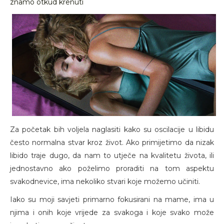
znamo otkud krenuti
Za početak bih voljela naglasiti kako su oscilacije u libidu
često normalna stvar kroz život. Ako primijetimo da nizak
libido traje dugo, da nam to utječe na kvalitetu života, ili
jednostavno ako poželimo proraditi na tom aspektu
svakodnevice, ima nekoliko stvari koje možemo učiniti.
Iako su moji savjeti primarno fokusirani na mame, ima u
njima i onih koje vrijede za svakoga i koje svako može