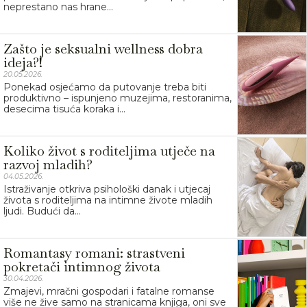
neprestano nas hrane...
Zašto je seksualni wellness dobra
ideja?!
20.05.2026.
Ponekad osjećamo da putovanje treba biti
produktivno – ispunjeno muzejima, restoranima,
desecima tisuća koraka i...
Koliko život s roditeljima utječe na
razvoj mladih?
04.05.2026.
Istraživanje otkriva psihološki danak i utjecaj
života s roditeljima na intimne živote mladih
ljudi. Budući da...
Romantasy romani: strastveni
pokretači intimnog života
30.04.2026.
Zmajevi, mračni gospodari i fatalne romanse
više ne žive samo na stranicama knjiga, oni sve