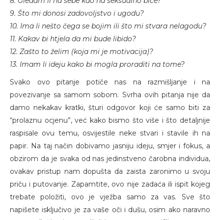
8. Gledam li na sebe kao na seksualno biće?
9. Što mi donosi zadovoljstvo i ugodu?
10. Ima li nešto čega se bojim ili što mi stvara nelagodu?
11. Kakav bi htjela da mi bude libido?
12. Zašto to želim (koja mi je motivacija)?
13. Imam li ideju kako bi mogla proraditi na tome?
Svako ovo pitanje potiče nas na razmišljanje i na
povezivanje sa samom sobom. Svrha ovih pitanja nije da
damo nekakav kratki, šturi odgovor koji će samo biti za
“prolaznu ocjenu”, već kako bismo što više i što detaljnije
raspisale ovu temu, osvijestile neke stvari i stavile ih na
papir. Na taj način dobivamo jasniju ideju, smjer i fokus, a
obzirom da je svaka od nas jedinstveno čarobna individua,
ovakav pristup nam dopušta da zaista zaronimo u svoju
priču i putovanje. Zapamtite, ovo nije zadaća ili ispit kojeg
trebate položiti, ovo je vježba samo za vas. Sve što
napišete isključivo je za vaše oči i dušu, osim ako naravno