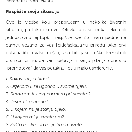
isprobati u svom životu.
Raspišite svoju situaciju
Ovo je vježba koju preporučam u nekoliko životnih
situacija, pa tako i u ovoj. Olovka u ruke, neka tekica (ili
jednostavno laptop), i raspišite sve što vam padne na
pamet vezano za vaš libido/seksualnu prirodu. Ako prvi
puta radite ovako nešto, zna biti jako teško krenuti ili
pronaći formu, pa vam ostavljam seriju pitanja odnosno
“promptova” da vas potaknu i daju malo usmjerenje.
1. Kakav mi je libido?
2. Osjećam li se ugodno u svome tijelu?
3. Smatram li svog partnera privlačnim?
4. Jesam li umorna?
5. U kojem mi je stanju tijelo?
6. U kojem mi je stanju um?
7. Zašto mislim da mi je libido nizak?