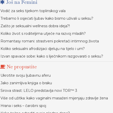
Još na Femini
Vodič za seks tijekom toplinskog vala
Trebamo li osjećati ljubav kako bismo uživali u seksu?
Zašto je seksualni wellness dobra ideja?!
Koliko život s roditeljima utječe na razvoj mladih?
Romantasy romani: strastveni pokretači intimnog života
Koliko seksualni afrodizijaci djeluju na tijelo i um?
Izvan spavaće sobe: kako s liječnikom razgovarati o seksu?
Ne propustite
Ukrotite svoju ljubavnu aferu
Jako zanimljiva knjiga o braku
Sirova strast: LELO predstavlja novi TOR™ 3
Više od užitka: kako vaginalni masažeri mijenjaju zdravlje žena
Hrana i seks – čarobni spoj