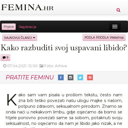
Prijava
Registracija
Sreća
Ljepota
Zdravlje
Vitkost
NAJNOVIJI ČLANCI
PODLA POODLA Webshop
Kako razbuditi svoj uspavani libido?
Moda
Ljubav
Relax
Putovanja
Recepti
9
Proizvodi
Knjige
Cool
07.04.2021. 12:00
Foto: Arhiva
PRATITE FEMINU
K
ako sam vam pisala u prošlom tekstu, često nam
zna biti teško povezati našu ulogu majke s našom,
potpuno zdravom, seksualnom prirodom. Znamo se
onda naći u nekakvom limbu, gdje osjećamo da bismo se
htjele ponovno povezati same sa sobom, potaknuti svoju
seksualnost, no osjećamo da nam je libido jako nizak, a ne