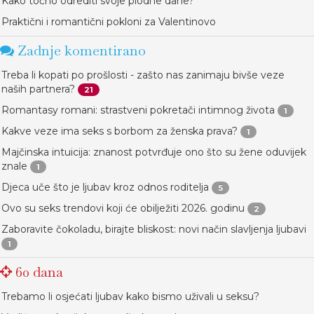
Kako točno odrediti svoje plodne dane?
Praktični i romantični pokloni za Valentinovo
Zadnje komentirano
Treba li kopati po prošlosti - zašto nas zanimaju bivše veze
naših partnera?
21
Romantasy romani: strastveni pokretači intimnog života
1
Kakve veze ima seks s borbom za ženska prava?
1
Majčinska intuicija: znanost potvrđuje ono što su žene oduvijek
znale
1
Djeca uče što je ljubav kroz odnos roditelja
5
Ovo su seks trendovi koji će obilježiti 2026. godinu
2
Zaboravite čokoladu, birajte bliskost: novi način slavljenja ljubavi
1
60 dana
Trebamo li osjećati ljubav kako bismo uživali u seksu?