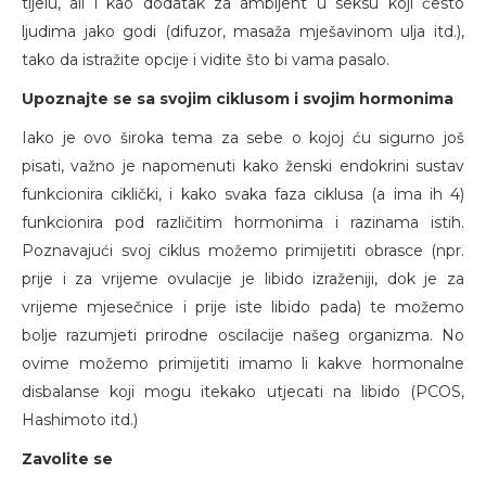
tijelu, ali i kao dodatak za ambijent u seksu koji često
ljudima jako godi (difuzor, masaža mješavinom ulja itd.),
tako da istražite opcije i vidite što bi vama pasalo.
Upoznajte se sa svojim ciklusom i svojim hormonima
Iako je ovo široka tema za sebe o kojoj ću sigurno još
pisati, važno je napomenuti kako ženski endokrini sustav
funkcionira ciklički, i kako svaka faza ciklusa (a ima ih 4)
funkcionira pod različitim hormonima i razinama istih.
Poznavajući svoj ciklus možemo primijetiti obrasce (npr.
prije i za vrijeme ovulacije je libido izraženiji, dok je za
vrijeme mjesečnice i prije iste libido pada) te možemo
bolje razumjeti prirodne oscilacije našeg organizma. No
ovime možemo primijetiti imamo li kakve hormonalne
disbalanse koji mogu itekako utjecati na libido (PCOS,
Hashimoto itd.)
Zavolite se