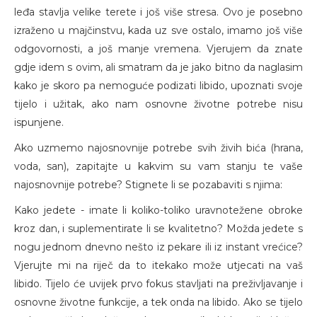
leđa stavlja velike terete i još više stresa. Ovo je posebno
izraženo u majčinstvu, kada uz sve ostalo, imamo još više
odgovornosti, a još manje vremena. Vjerujem da znate
gdje idem s ovim, ali smatram da je jako bitno da naglasim
kako je skoro pa nemoguće podizati libido, upoznati svoje
tijelo i užitak, ako nam osnovne životne potrebe nisu
ispunjene.
Ako uzmemo najosnovnije potrebe svih živih bića (hrana,
voda, san), zapitajte u kakvim su vam stanju te vaše
najosnovnije potrebe? Stignete li se pozabaviti s njima:
Kako jedete - imate li koliko-toliko uravnotežene obroke
kroz dan, i suplementirate li se kvalitetno? Možda jedete s
nogu jednom dnevno nešto iz pekare ili iz instant vrećice?
Vjerujte mi na riječ da to itekako može utjecati na vaš
libido. Tijelo će uvijek prvo fokus stavljati na preživljavanje i
osnovne životne funkcije, a tek onda na libido. Ako se tijelo