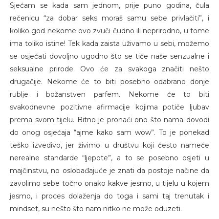
Sjećam se kada sam jednom, prije puno godina, čula
rečenicu “za dobar seks moraš samu sebe privlačiti”, i
koliko god nekome ovo zvuči čudno ili neprirodno, u tome
ima toliko istine! Tek kada zaista uživamo u sebi, možemo
se osjećati dovoljno ugodno što se tiče naše senzualne i
seksualne prirode. Ovo će za svakoga značiti nešto
drugačije. Nekome će to biti posebno odabrano donje
rublje i božanstven parfem. Nekome će to biti
svakodnevne pozitivne afirmacije kojima potiče ljubav
prema svom tijelu. Bitno je pronaći ono što nama dovodi
do onog osjećaja “ajme kako sam wow”. To je ponekad
teško izvedivo, jer živimo u društvu koji često nameće
nerealne standarde “ljepote”, a to se posebno osjeti u
majčinstvu, no oslobađajuće je znati da postoje načine da
zavolimo sebe točno onako kakve jesmo, u tijelu u kojem
jesmo, i proces dolaženja do toga i sami taj trenutak i
mindset, su nešto što nam nitko ne može oduzeti.