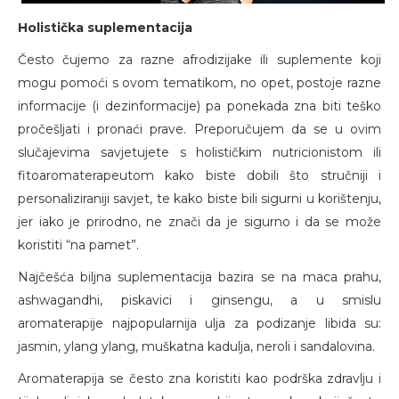
Holistička suplementacija
Često čujemo za razne afrodizijake ili suplemente koji
mogu pomoći s ovom tematikom, no opet, postoje razne
informacije (i dezinformacije) pa ponekada zna biti teško
pročešljati i pronaći prave. Preporučujem da se u ovim
slučajevima savjetujete s holističkim nutricionistom ili
fitoaromaterapeutom kako biste dobili što stručniji i
personaliziraniji savjet, te kako biste bili sigurni u korištenju,
jer iako je prirodno, ne znači da je sigurno i da se može
koristiti “na pamet”.
Najčešća biljna suplementacija bazira se na maca prahu,
ashwagandhi, piskavici i ginsengu, a u smislu
aromaterapije najpopularnija ulja za podizanje libida su:
jasmin, ylang ylang, muškatna kadulja, neroli i sandalovina.
Aromaterapija se često zna koristiti kao podrška zdravlju i