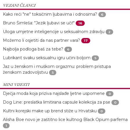
VEZANI ČLANCI
Kako reći "ne" toksičnim ljubavima i odnosima?
6
Bruno Šimleša: "Jezik ljubavi se uči!"
16
Uloga umjetne inteligencije u seksualnom zdravlju
2
Možemo li osjetiti da nas partner vara?
17
Najbolja podloga baš za tebe?
6
Lubrikant svaku seksualnu igru učini boljom
5
Jaz u ženskom i muškom orgazmu: problem pristupa
ženskom zadovoljstvu
5
MINI VIJESTI
Dječja moda koja priziva najslađe ljetne uspomene
0
Dog Line: preslatka limitirana capsule kolekcija za pse
0
Kultni korejski make up brend stiže u Hrvatsku
0
Alisha Boe novo je zaštitno lice kultnog Black Opium parfema
1