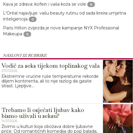
Kava je zdrava: kofein i vaša koža se vole
0
L'Oréal najavljuje: vašu beauty rutinu od sada kreira umjetna
inteligencija
0
Paris Hilton zvijezda je nove kampanje NYX Professional
Makeupa
0
NASLOVI IZ RUBRIKE
Vodič za seks tijekom toplinskog vala
27.07.2026.
Ekstremne vrućine ruše temperaturne rekorde
diljem kontinenta, ali to nije razlog da gasite
strast. Ljepljive...
Trebamo li osjećati ljubav kako
bismo uživali u seksu?
14.07.2026.
Živimo u kulturi koja obožava dobre ljubavne
priče. Od romantičnih komedija do pop balada,