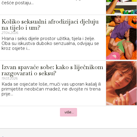
češće postaju...
Koliko seksualni afrodizijaci djeluju
na tijelo i um?
27.04.2026.
Hrana i seks dijele prostor užitka, tijela i želje.
Oba su iskustva duboko senzualna, odvijaju se
kroz osjete i...
Izvan spavaće sobe: kako s liječnikom
razgovarati o seksu?
19.03.2026.
Kada se osjećate loše, muči vas uporan kašalj ili
primijetite neobičan madež, ne dvojite ni trena
prije...
više...