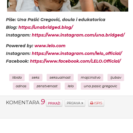
Piše: Una Pašić Gregović, doula i edukatorica
Blog:
https://unabridged.blog/
Instagram:
https://www.instagram.com/una.bridged/
Powered by:
www.lelo.com
Instagram:
https://www.instagram.com/lelo_official/
Facebook:
https://www.facebook.com/LELO.Official/
libido
seks
seksualnost
majcinstvo
ljubav
odnos
zenstvenost
lelo
una pasic gregovic
9
KOMENTARA
PRIKAŽI
PRIJAVA
ISPIS