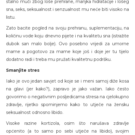
stalno muči zbog loše prehrane, manjka hidratacije i lošeg
sna, seks, seksualnost i senzualnost mu neće biti visoko na
listu.
Zato bacite pogled na svoju prehranu, suplementaciju, na
količinu vode koju dnevno pijete i na kvalitetu sna (istražite
dubok san malo bolje). Ovo posebno vrijedi za umorne
mame a pogotovo za mame koje još i doje jer tu tijelo
dodatno radi i treba mu pružati kvalitetnu podršku.
Smanjite stres
Iako je ovo jedan savjet od koje se i meni samoj diže kosa
na glavi (jer kako?), zapravo je jako važan. Iako često
govorimo o negativnim posljedicama stresa na cjelokupno
zdravlje, rijetko spominjemo kako to utječe na žensku
seksualnost odnosno libido.
Visoke razine kortizola, osim što narušava zdravlje
općenito (a to samo po sebi utječe na libido), svojim