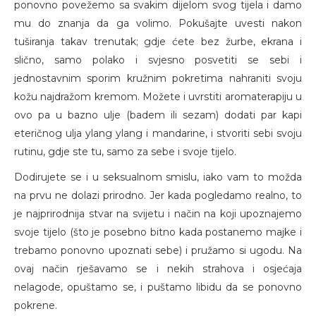
ponovno povežemo sa svakim dijelom svog tijela i damo
mu do znanja da ga volimo. Pokušajte uvesti nakon
tuširanja takav trenutak; gdje ćete bez žurbe, ekrana i
slično, samo polako i svjesno posvetiti se sebi i
jednostavnim sporim kružnim pokretima nahraniti svoju
kožu najdražom kremom. Možete i uvrstiti aromaterapiju u
ovo pa u bazno ulje (badem ili sezam) dodati par kapi
eteričnog ulja ylang ylang i mandarine, i stvoriti sebi svoju
rutinu, gdje ste tu, samo za sebe i svoje tijelo.
Dodirujete se i u seksualnom smislu, iako vam to možda
na prvu ne dolazi prirodno. Jer kada pogledamo realno, to
je najprirodnija stvar na svijetu i način na koji upoznajemo
svoje tijelo (što je posebno bitno kada postanemo majke i
trebamo ponovno upoznati sebe) i pružamo si ugodu. Na
ovaj način rješavamo se i nekih strahova i osjećaja
nelagode, opuštamo se, i puštamo libidu da se ponovno
pokrene.