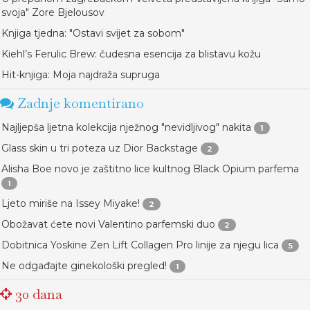
svoja" Zore Bjelousov
Knjiga tjedna: "Ostavi svijet za sobom"
Kiehl’s Ferulic Brew: čudesna esencija za blistavu kožu
Hit-knjiga: Moja najdraža supruga
Zadnje komentirano
Najljepša ljetna kolekcija nježnog "nevidljivog" nakita
1
Glass skin u tri poteza uz Dior Backstage
2
Alisha Boe novo je zaštitno lice kultnog Black Opium parfema
1
Ljeto miriše na Issey Miyake!
2
Obožavat ćete novi Valentino parfemski duo
2
Dobitnica Yoskine Zen Lift Collagen Pro linije za njegu lica
5
Ne odgađajte ginekološki pregled!
1
30 dana