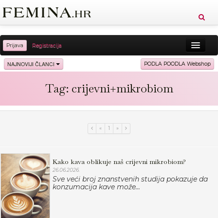
Prijava
Registracija
Sreća
Ljepota
Zdravlje
Vitkost
NAJNOVIJI ČLANCI
PODLA POODLA Webshop
Moda
Ljubav
Relax
Putovanja
Recepti
Tag: crijevni+mikrobiom
Proizvodi
Knjige
Cool
«
1
»
Kako kava oblikuje naš crijevni mikrobiom?
26.06.2026.
Sve veći broj znanstvenih studija pokazuje da
konzumacija kave može...