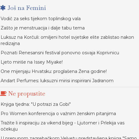
Još na Femini
Vodič za seks tijekom toplinskog vala
Zašto je menstruacija i dalje tabu tema
Luksuz na Korčuli: omiljeni hotel svjetske elite zablistao nakon
redizajna
Poznati Renesansni festival ponovno osvaja Koprivnicu
Ljeto miriše na Issey Miyake!
One mijenjaju Hrvatsku: proglašena Žena godine!
Andart Perfumes: luksuzni mirisi inspirirani Jadranom
Ne propustite
Knjiga tjedna: "U potrazi za Gobi"
Pro Women konferencija o važnim ženskim pitanjima
Tražite li inspiraciju za vikend bijeg - Ljutomer i Prlekija vas
očekuju
U prepunom zagrebačkom Velvetu predstavljena knjiga "Samo