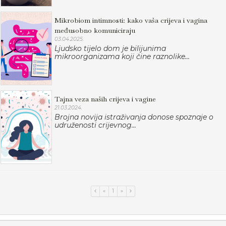
Mikrobiom intimnosti: kako vaša crijeva i vagina
međusobno komuniciraju
03.04.2025.
Ljudsko tijelo dom je bilijunima
mikroorganizama koji čine raznolike...
Tajna veza naših crijeva i vagine
21.03.2024.
Brojna novija istraživanja donose spoznaje o
udruženosti crijevnog...
«
1
»