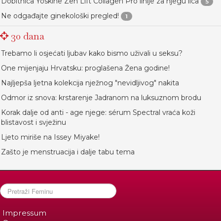
Dobitnica Yoskine Zen Lift Collagen Pro linije za njegu lica
5
Ne odgađajte ginekološki pregled!
1
30 dana
Trebamo li osjećati ljubav kako bismo uživali u seksu?
One mijenjaju Hrvatsku: proglašena Žena godine!
Najljepša ljetna kolekcija nježnog "nevidljivog" nakita
Odmor iz snova: krstarenje Jadranom na luksuznom brodu
Korak dalje od anti - age njege: sérum Spectral vraća koži
blistavost i svježinu
Ljeto miriše na Issey Miyake!
Zašto je menstruacija i dalje tabu tema
Impressum