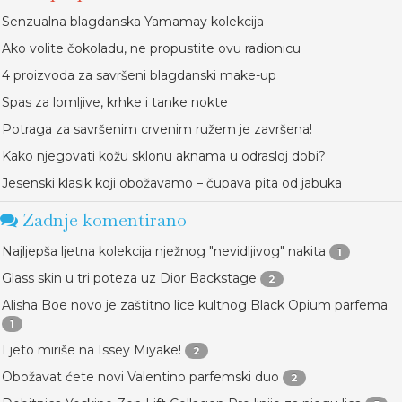
Senzualna blagdanska Yamamay kolekcija
Ako volite čokoladu, ne propustite ovu radionicu
4 proizvoda za savršeni blagdanski make-up
Spas za lomljive, krhke i tanke nokte
Potraga za savršenim crvenim ružem je završena!
Kako njegovati kožu sklonu aknama u odrasloj dobi?
Jesenski klasik koji obožavamo – čupava pita od jabuka
Zadnje komentirano
Najljepša ljetna kolekcija nježnog "nevidljivog" nakita
1
Glass skin u tri poteza uz Dior Backstage
2
Alisha Boe novo je zaštitno lice kultnog Black Opium parfema
1
Ljeto miriše na Issey Miyake!
2
Obožavat ćete novi Valentino parfemski duo
2