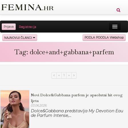
Prijava
Registracija
Sreća
Ljepota
Zdravlje
Vitkost
NAJNOVIJI ČLANCI
PODLA POODLA Webshop
Moda
Ljubav
Relax
Putovanja
Recepti
Tag: dolce+and+gabbana+parfem
Proizvodi
Knjige
Cool
«
1
»
Novi Dolce&Gabbana parfem je apsolutni hit ovog
ljeta
03.06.2026.
Dolce&Gabbana predstavlja My Devotion Eau
de Parfum Intense,...