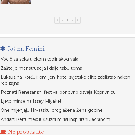
«
1
»
Još na Femini
Vodič za seks tijekom toplinskog vala
Zašto je menstruacija i dalje tabu tema
Luksuz na Korčuli: omiljeni hotel svjetske elite zablistao nakon
redizajna
Poznati Renesansni festival ponovno osvaja Koprivnicu
Ljeto miriše na Issey Miyake!
One mijenjaju Hrvatsku: proglašena Žena godine!
Andart Perfumes: luksuzni mirisi inspirirani Jadranom
Ne propustite