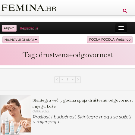
Prijava
Registracija
Sreća
Ljepota
Zdravlje
Vitkost
NAJNOVIJI ČLANCI
PODLA POODLA Webshop
Moda
Ljubav
Relax
Putovanja
Recepti
Tag: drustvena+odgovornost
Proizvodi
Knjige
Cool
«
1
»
Skintegra već 5 godina spaja društvenu odgovornost
i njegu kože
09.06.2022.
Prošlost i budućnost Skintegre mogu se sažeti
u mijenjanju...