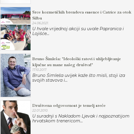
Srce kozmetičkih brendova essence i Catrice za otok
Silbu
24.06.2021.
U hvale vrijednoj akciji su uvale Papranica i
Lojišće...
Bruno Šimleša: "Ideološki ratovi i uhljebljivanje
ključne su mane našeg društva!"
17.10.2017.
Bruno Šimleša uvijek kaže što misli, stoji iza
svojih stavova i...
Društvena odgovornost je temelj sreće
22.01.2010.
U suradnji s Nakladom Ljevak i najpoznatijom
hrvatskom trenericom...