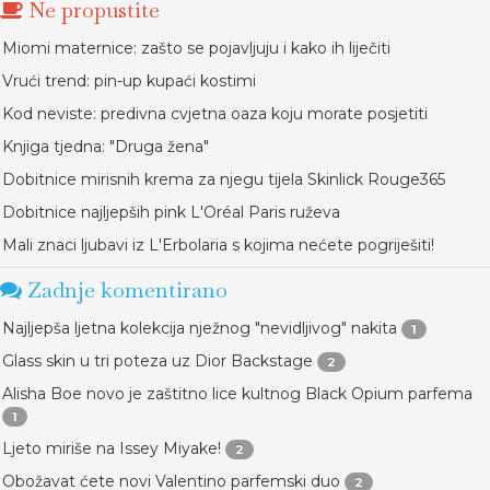
Ne propustite
Miomi maternice: zašto se pojavljuju i kako ih liječiti
Vrući trend: pin-up kupaći kostimi
Kod neviste: predivna cvjetna oaza koju morate posjetiti
Knjiga tjedna: "Druga žena"
Dobitnice mirisnih krema za njegu tijela Skinlick Rouge365
Dobitnice najljepših pink L'Oréal Paris ruževa
Mali znaci ljubavi iz L'Erbolaria s kojima nećete pogriješiti!
Zadnje komentirano
Najljepša ljetna kolekcija nježnog "nevidljivog" nakita
1
Glass skin u tri poteza uz Dior Backstage
2
Alisha Boe novo je zaštitno lice kultnog Black Opium parfema
1
Ljeto miriše na Issey Miyake!
2
Obožavat ćete novi Valentino parfemski duo
2