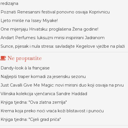
redizajna
Poznati Renesansni festival ponovno osvaja Koprivnicu
Ljeto miriše na Issey Miyake!
One mijenjaju Hrvatsku: proglašena Žena godine!
Andart Perfumes: luksuzni mirisi inspirirani Jadranom
Sunce, pijesak i nula stresa: savladajte Kegelove vježbe na plaži
Ne propustite
Dandy-look à la française
Najljepši traper komadi za jesensku sezonu
Just Cavalli Give Me Magic: novi mirisni duo koji osvaja na prvu
Vilinska kolekcija vjenčanica Sandre Haddad
Knjiga tjedna: "Ova zlatna zemlja"
Krema koja preko noći vraća koži blistavost i punoću
Knjiga tjedna: "Cijeli grad priča"