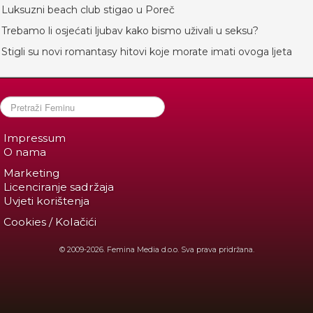
Luksuzni beach club stigao u Poreč
Trebamo li osjećati ljubav kako bismo uživali u seksu?
Stigli su novi romantasy hitovi koje morate imati ovoga ljeta
Impressum
O nama
Marketing
Licenciranje sadržaja
Uvjeti korištenja
Cookies / Kolačići
© 2009-2026. Femina Media d.o.o. Sva prava pridržana.