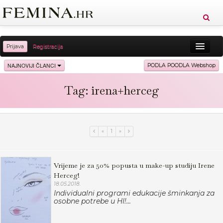
Prijava
Registracija
Sreća
Ljepota
Zdravlje
Vitkost
NAJNOVIJI ČLANCI
PODLA POODLA Webshop
Moda
Ljubav
Relax
Putovanja
Recepti
Tag: irena+herceg
Proizvodi
Knjige
Cool
«
1
»
Vrijeme je za 50% popusta u make-up studiju Irene
Herceg!
18.05.2018.
Individualni programi edukacije šminkanja za
osobne potrebe u HI!...