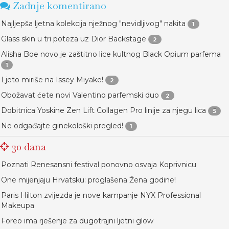
Zadnje komentirano
Najljepša ljetna kolekcija nježnog "nevidljivog" nakita
1
Glass skin u tri poteza uz Dior Backstage
2
Alisha Boe novo je zaštitno lice kultnog Black Opium parfema
1
Ljeto miriše na Issey Miyake!
2
Obožavat ćete novi Valentino parfemski duo
2
Dobitnica Yoskine Zen Lift Collagen Pro linije za njegu lica
5
Ne odgađajte ginekološki pregled!
1
30 dana
Poznati Renesansni festival ponovno osvaja Koprivnicu
One mijenjaju Hrvatsku: proglašena Žena godine!
Paris Hilton zvijezda je nove kampanje NYX Professional
Makeupa
Foreo ima rješenje za dugotrajni ljetni glow