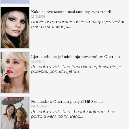
Kako se ove sezone nosi smokey-eyes trend?
12.10.2016.
Uopće nema sumnje da je smokey eyes vječni
trend u šminkanju...
Ljetne edukacije šminkanja powered by Guerlain
12.07.2016.
Poznata vizažistica Irena Herceg lansirala je
posebnu ponudu ljetnih...
Femina.hr x Guerlain party @Hi! Studio
04.04.2016.
Poznata vizažistica i beauty kolumnistica
portala Femina.hr, Irena...