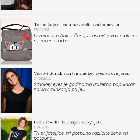
Torbe koje će vam razveseliti svakodnevicu
17.02.2016.
Dizajnerica Anica Čarapić osmišljava i realizira
razigrane torbe s...
Video-tutorial: savršen smokey eyes za ovu jesen
24.09.2015.
Smokey eyes je godinama izuzetno popularan
način šminkanja pa je...
Podla Poodla: hit majice ovog ljeta!
11.06.2015.
Tri prijateljice, tri potpuno različite žene, tri
potpuno...