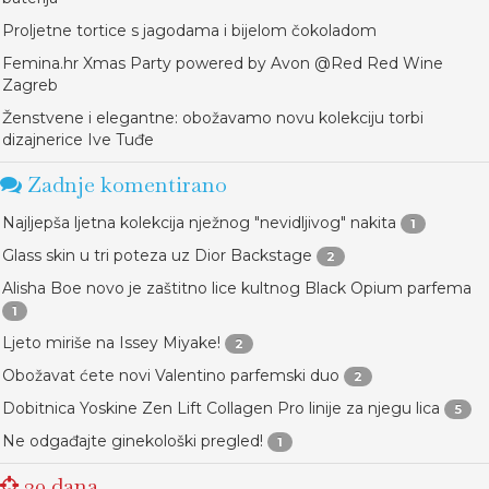
Proljetne tortice s jagodama i bijelom čokoladom
Femina.hr Xmas Party powered by Avon @Red Red Wine
Zagreb
Ženstvene i elegantne: obožavamo novu kolekciju torbi
dizajnerice Ive Tuđe
Zadnje komentirano
Najljepša ljetna kolekcija nježnog "nevidljivog" nakita
1
Glass skin u tri poteza uz Dior Backstage
2
Alisha Boe novo je zaštitno lice kultnog Black Opium parfema
1
Ljeto miriše na Issey Miyake!
2
Obožavat ćete novi Valentino parfemski duo
2
Dobitnica Yoskine Zen Lift Collagen Pro linije za njegu lica
5
Ne odgađajte ginekološki pregled!
1
30 dana