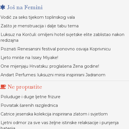
Još na Femini
Vodič za seks tijekom toplinskog vala
Zašto je menstruacija i dalje tabu tema
Luksuz na Korčuli: omiljeni hotel svjetske elite zablistao nakon
redizajna
Poznati Renesansni festival ponovno osvaja Koprivnicu
Ljeto miriše na Issey Miyake!
One mijenjaju Hrvatsku: proglašena Žena godine!
Andart Perfumes: luksuzni mirisi inspirirani Jadranom
Ne propustite
Poluduge i duge ljetne frizure
Povratak šarenih razglednica
Catrice jesenska kolekcija inspirirana zlatom i svjetlom
Ljetni odmor za sve vas željne istinske relaksacije i punjenja
baterija