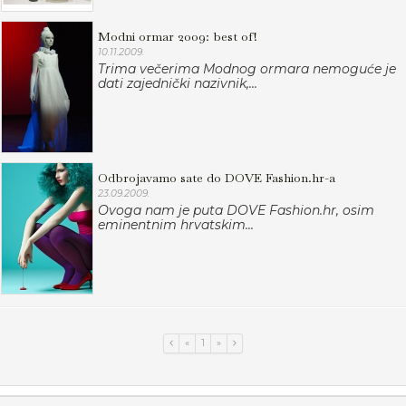
Modni ormar 2009: best of!
10.11.2009.
Trima večerima Modnog ormara nemoguće je
dati zajednički nazivnik,...
Odbrojavamo sate do DOVE Fashion.hr-a
23.09.2009.
Ovoga nam je puta DOVE Fashion.hr, osim
eminentnim hrvatskim...
«
1
»