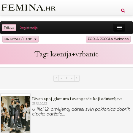
Prijava
Registracija
Sreća
Ljepota
Zdravlje
Vitkost
NAJNOVIJI ČLANCI
PODLA POODLA Webshop
Moda
Ljubav
Relax
Putovanja
Recepti
Tag: ksenija+vrbanic
Proizvodi
Knjige
Cool
«
1
»
Divan spoj glamura i avangarde koji oduševljava
31.10.2023.
U Ilici 12, omiljenoj adresi svih poklonica dobrih
cipela, održala...