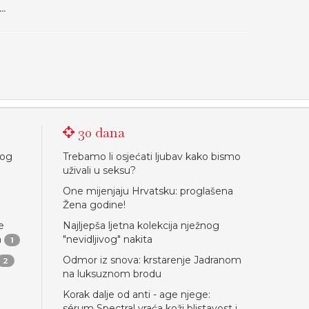
..
30 dana
nog
Trebamo li osjećati ljubav kako bismo
uživali u seksu?
One mijenjaju Hrvatsku: proglašena
Žena godine!
e
Najljepša ljetna kolekcija nježnog
a
"nevidljivog" nakita
1
Odmor iz snova: krstarenje Jadranom
2
na luksuznom brodu
Korak dalje od anti - age njege:
sérum Spectral vraća koži blistavost i