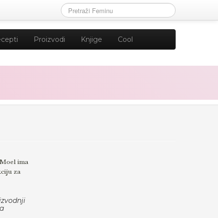
cepti
Proizvodi
Knjige
Cool
 Moel ima
ciju za
izvodnji
ća