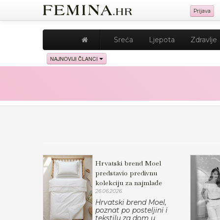
Prijava
Sreća
Ljepota
Zdravlje
NAJNOVIJI ČLANCI
Hrvatski brend Moel
predstavio predivnu
kolekciju za najmlađe
26.06.2026.
Hrvatski brend Moel,
poznat po posteljini i
tekstilu za dom u