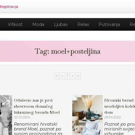
Registracija
Vitkost
Moda
Ljubav
Relax
Putovanja
Re
Tag: moel+posteljina
«
1
»
Oduševio nas je prvi
Hrvatski brend
showroom domaćeg
neodoljivu kolek
luksuznog brenda Moel
dom
02.10.2024.
29.04.2022.
Renomirani hrvatski
Poznat po pro
brend Moel, poznat po
mirisnih svije
svojim proizvodima za
vrhunske