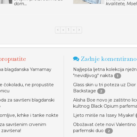
dom...
kvalitete, Moel.
«
1
»
ropustite
Zadnje komentirano
na blagdanska Yamamay
Najljepša ljetna kolekcija njež
"nevidljivog" nakita
1
te čokoladu, ne propustite
Glass skin u tri poteza uz Dior
onicu
Backstage
2
oda za savršeni blagdanski
Alisha Boe novo je zaštitno lic
p
kultnog Black Opium parfem
lomljive, krhke i tanke nokte
Ljeto miriše na Issey Miyake!
za savršenim crvenim
Obožavat ćete novi Valentino
 završena!
parfemski duo
2