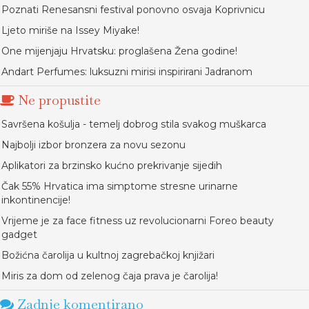
Poznati Renesansni festival ponovno osvaja Koprivnicu
Ljeto miriše na Issey Miyake!
One mijenjaju Hrvatsku: proglašena Žena godine!
Andart Perfumes: luksuzni mirisi inspirirani Jadranom
Ne propustite
Savršena košulja - temelj dobrog stila svakog muškarca
Najbolji izbor bronzera za novu sezonu
Aplikatori za brzinsko kućno prekrivanje sijedih
Čak 55% Hrvatica ima simptome stresne urinarne
inkontinencije!
Vrijeme je za face fitness uz revolucionarni Foreo beauty
gadget
Božićna čarolija u kultnoj zagrebačkoj knjižari
Miris za dom od zelenog čaja prava je čarolija!
Zadnje komentirano