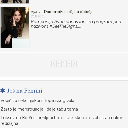
25.11. - Dan protiv nasilja u obitelji
25.11.2013.
Kompanija Avon danas lansira program pod
nazivom #SeeTheSigns,...
«
1
»
Još na Femini
Vodič za seks tijekom toplinskog vala
Zašto je menstruacija i dalje tabu tema
Luksuz na Korčuli: omiljeni hotel svjetske elite zablistao nakon
redizajna