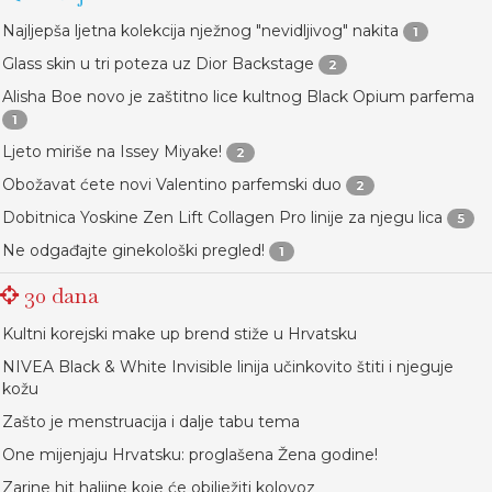
Najljepša ljetna kolekcija nježnog "nevidljivog" nakita
1
Glass skin u tri poteza uz Dior Backstage
2
Alisha Boe novo je zaštitno lice kultnog Black Opium parfema
1
Ljeto miriše na Issey Miyake!
2
Obožavat ćete novi Valentino parfemski duo
2
Dobitnica Yoskine Zen Lift Collagen Pro linije za njegu lica
5
Ne odgađajte ginekološki pregled!
1
30 dana
Kultni korejski make up brend stiže u Hrvatsku
NIVEA Black & White Invisible linija učinkovito štiti i njeguje
kožu
Zašto je menstruacija i dalje tabu tema
One mijenjaju Hrvatsku: proglašena Žena godine!
Zarine hit haljine koje će obilježiti kolovoz