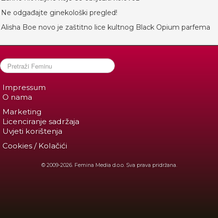
Ne odgađajte ginekološki pregled!
Alisha Boe novo je zaštitno lice kultnog Black Opium parfema
Impressum
O nama
Marketing
Licenciranje sadržaja
Uvjeti korištenja
Cookies / Kolačići
© 2009-2026. Femina Media d.o.o. Sva prava pridržana.