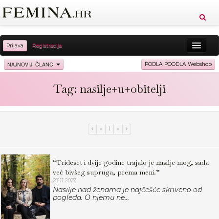
Prijava
Registracija
Sreća
Ljepota
Zdravlje
Vitkost
NAJNOVIJI ČLANCI
PODLA POODLA Webshop
Moda
Ljubav
Relax
Putovanja
Recepti
Tag: nasilje+u+obitelji
Proizvodi
Knjige
Cool
«
1
»
“Trideset i dvije godine trajalo je nasilje mog, sada
već bivšeg supruga, prema meni.”
23.11.2017.
Nasilje nad ženama je najčešće skriveno od
pogleda. O njemu ne...