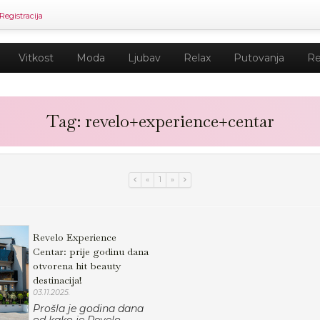
Registracija
Vitkost
Moda
Ljubav
Relax
Putovanja
Re
Tag: revelo+experience+centar
«
1
»
Revelo Experience
Centar: prije godinu dana
otvorena hit beauty
destinacija!
03.11.2025.
Prošla je godina dana