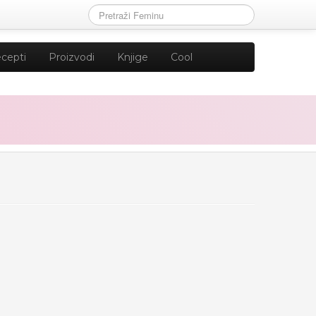
cepti
Proizvodi
Knjige
Cool