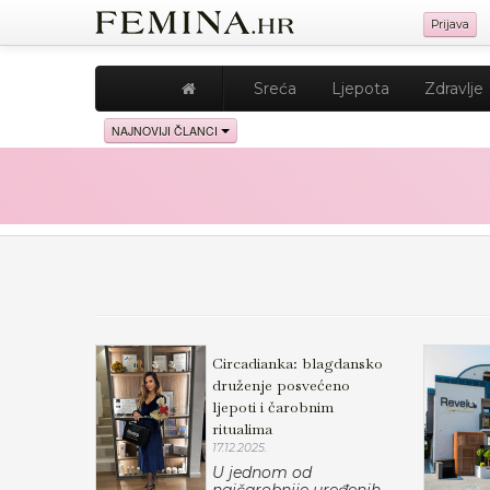
Prijava
Sreća
Ljepota
Zdravlje
NAJNOVIJI ČLANCI
Circadianka: blagdansko
druženje posvećeno
ljepoti i čarobnim
ritualima
17.12.2025.
U jednom od