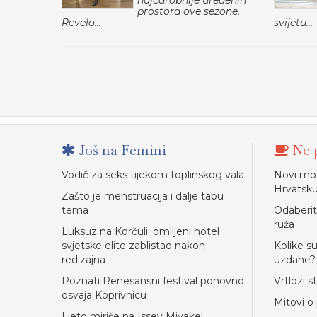
najčarobnije uređenih
prostora ove sezone,
Revelo...
svijetu...
Još na Femini
Ne p
Vodič za seks tijekom toplinskog vala
Novi mod
Hrvatsk
Zašto je menstruacija i dalje tabu
tema
Odaberit
ruža
Luksuz na Korčuli: omiljeni hotel
svjetske elite zablistao nakon
Kolike s
redizajna
uzdahe?
Poznati Renesansni festival ponovno
Vrtlozi s
osvaja Koprivnicu
Mitovi o
Ljeto miriše na Issey Miyake!