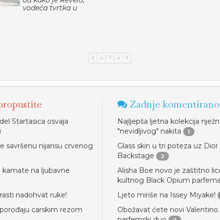
od kako je Revelo,
vodeća tvrtka u
«
1
»
ropustite
Zadnje komentirano
el Startasica osvaja
Najljepša ljetna kolekcija njež
u
"nevidljivog" nakita
1
e savršenu nijansu crvenog
Glass skin u tri poteza uz Dior
Backstage
2
u kamate na ljubavne
Alisha Boe novo je zaštitno lic
kultnog Black Opium parfem
trasti nadohvat ruke!
Ljeto miriše na Issey Miyake!
 porođaju carskim rezom
Obožavat ćete novi Valentino
parfemski duo