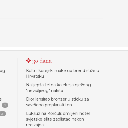
30 dana
nog
Kultni korejski make up brend stiže u
Hrvatsku
Najljepša ljetna kolekcija nježnog
"nevidljivog" nakita
e
Dior lansirao bronzer u sticku za
a
savršeno preplanuli ten
1
Luksuz na Korčuli: omiljeni hotel
2
svjetske elite zablistao nakon
redizajna