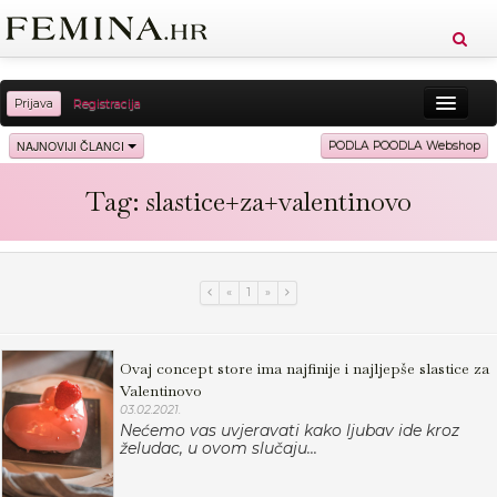
Prijava
Registracija
Sreća
Ljepota
Zdravlje
Vitkost
NAJNOVIJI ČLANCI
PODLA POODLA Webshop
Moda
Ljubav
Relax
Putovanja
Recepti
Tag: slastice+za+valentinovo
Proizvodi
Knjige
Cool
«
1
»
Ovaj concept store ima najfinije i najljepše slastice za
Valentinovo
03.02.2021.
Nećemo vas uvjeravati kako ljubav ide kroz
želudac, u ovom slučaju...