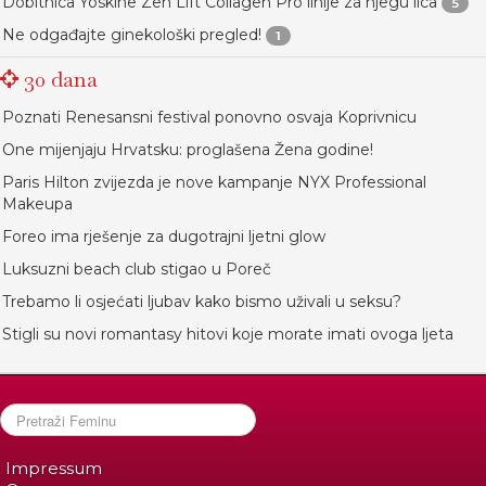
Dobitnica Yoskine Zen Lift Collagen Pro linije za njegu lica
5
Ne odgađajte ginekološki pregled!
1
30 dana
Poznati Renesansni festival ponovno osvaja Koprivnicu
One mijenjaju Hrvatsku: proglašena Žena godine!
Paris Hilton zvijezda je nove kampanje NYX Professional
Makeupa
Foreo ima rješenje za dugotrajni ljetni glow
Luksuzni beach club stigao u Poreč
Trebamo li osjećati ljubav kako bismo uživali u seksu?
Stigli su novi romantasy hitovi koje morate imati ovoga ljeta
Impressum