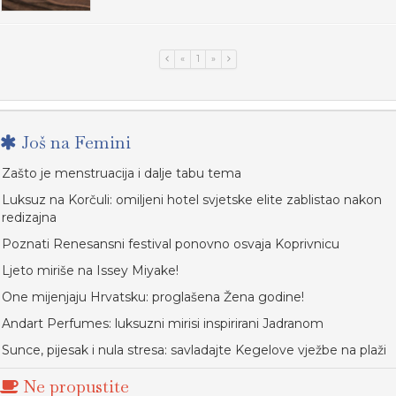
«
1
»
Još na Femini
Zašto je menstruacija i dalje tabu tema
Luksuz na Korčuli: omiljeni hotel svjetske elite zablistao nakon
redizajna
Poznati Renesansni festival ponovno osvaja Koprivnicu
Ljeto miriše na Issey Miyake!
One mijenjaju Hrvatsku: proglašena Žena godine!
Andart Perfumes: luksuzni mirisi inspirirani Jadranom
Sunce, pijesak i nula stresa: savladajte Kegelove vježbe na plaži
Ne propustite