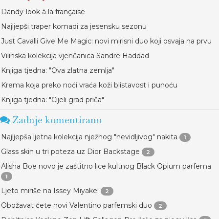
Dandy-look à la française
Najljepši traper komadi za jesensku sezonu
Just Cavalli Give Me Magic: novi mirisni duo koji osvaja na prvu
Vilinska kolekcija vjenčanica Sandre Haddad
Knjiga tjedna: "Ova zlatna zemlja"
Krema koja preko noći vraća koži blistavost i punoću
Knjiga tjedna: "Cijeli grad priča"
Zadnje komentirano
Najljepša ljetna kolekcija nježnog "nevidljivog" nakita
1
Glass skin u tri poteza uz Dior Backstage
2
Alisha Boe novo je zaštitno lice kultnog Black Opium parfema
1
Ljeto miriše na Issey Miyake!
2
Obožavat ćete novi Valentino parfemski duo
2