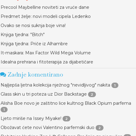
Precool Maybelline noviteti za vruće dane
Predmet želje: novi modeli cipela Ledenko
Ovako se nosi suknja boje vina!
Knjiga tjedna: "Bitch"
Knjiga tjedna: Priče iz Alhambre
It-maskara: Max Factor Wild Mega Volume
Idealna prehrana i fitoterapija za dijabetičare
Zadnje komentirano
Najljepša ljetna kolekcija nježnog "nevidljivog" nakita
1
Glass skin u tri poteza uz Dior Backstage
2
Alisha Boe novo je zaštitno lice kultnog Black Opium parfema
1
Ljeto miriše na Issey Miyake!
2
Obožavat ćete novi Valentino parfemski duo
2