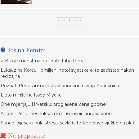
«
1
»
Još na Femini
Zašto je menstruacija i dalje tabu tema
Luksuz na Korčuli: omiljeni hotel svjetske elite zablistao nakon
redizajna
Poznati Renesansni festival ponovno osvaja Koprivnicu
Ljeto miriše na Issey Miyake!
One mijenjaju Hrvatsku: proglašena Žena godine!
Andart Perfumes: luksuzni mirisi inspirirani Jadranom
Sunce, pijesak i nula stresa: savladajte Kegelove vježbe na plaži
Ne propustite