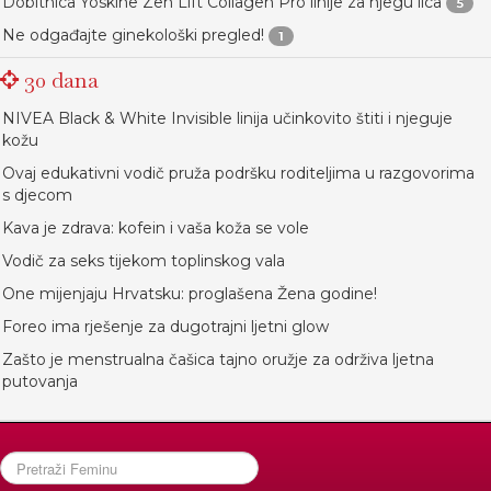
Dobitnica Yoskine Zen Lift Collagen Pro linije za njegu lica
5
Ne odgađajte ginekološki pregled!
1
30 dana
NIVEA Black & White Invisible linija učinkovito štiti i njeguje
kožu
Ovaj edukativni vodič pruža podršku roditeljima u razgovorima
s djecom
Kava je zdrava: kofein i vaša koža se vole
Vodič za seks tijekom toplinskog vala
One mijenjaju Hrvatsku: proglašena Žena godine!
Foreo ima rješenje za dugotrajni ljetni glow
Zašto je menstrualna čašica tajno oružje za održiva ljetna
putovanja