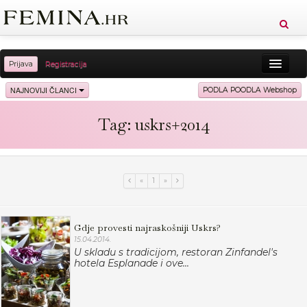
Prijava
Registracija
Sreća
Ljepota
Zdravlje
Vitkost
NAJNOVIJI ČLANCI
PODLA POODLA Webshop
Moda
Ljubav
Relax
Putovanja
Recepti
Tag: uskrs+2014
Proizvodi
Knjige
Cool
«
1
»
Gdje provesti najraskošniji Uskrs?
15.04.2014.
U skladu s tradicijom, restoran Zinfandel's
hotela Esplanade i ove...