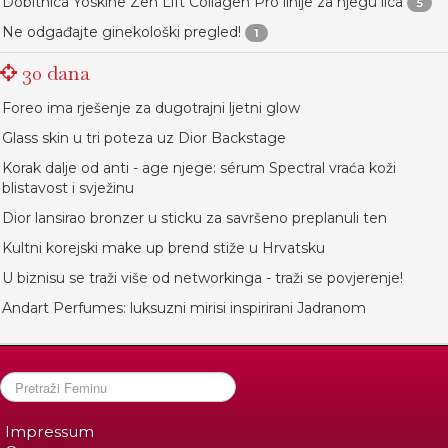
Dobitnica Yoskine Zen Lift Collagen Pro linije za njegu lica
5
Ne odgađajte ginekološki pregled!
1
30 dana
Foreo ima rješenje za dugotrajni ljetni glow
Glass skin u tri poteza uz Dior Backstage
Korak dalje od anti - age njege: sérum Spectral vraća koži
blistavost i svježinu
Dior lansirao bronzer u sticku za savršeno preplanuli ten
Kultni korejski make up brend stiže u Hrvatsku
U biznisu se traži više od networkinga - traži se povjerenje!
Andart Perfumes: luksuzni mirisi inspirirani Jadranom
Impressum