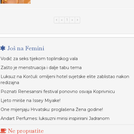
«
1
»
Još na Femini
Vodič za seks tijekom toplinskog vala
Zašto je menstruacija i dalje tabu tema
Luksuz na Korčuli: omiljeni hotel svjetske elite zablistao nakon
redizajna
Poznati Renesansni festival ponovno osvaja Koprivnicu
Ljeto miriše na Issey Miyake!
One mijenjaju Hrvatsku: proglašena Žena godine!
Andart Perfumes: luksuzni mirisi inspirirani Jadranom
Ne propustite