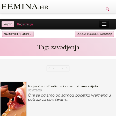
Prijava
Registracija
Sreća
Ljepota
Zdravlje
Vitkost
NAJNOVIJI ČLANCI
PODLA POODLA Webshop
Moda
Ljubav
Relax
Putovanja
Recepti
Tag: zavodjenja
Proizvodi
Knjige
Cool
«
1
»
Najmoćniji afrodizijaci sa svih strana svijeta
08.07.2019.
Čini se da smo od samog početka vremena u
potrazi za savršenim...