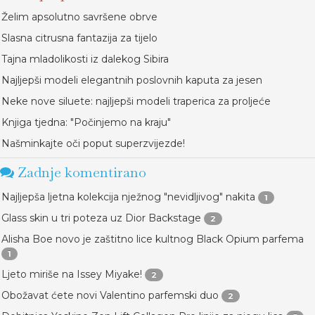
Želim apsolutno savršene obrve
Slasna citrusna fantazija za tijelo
Tajna mladolikosti iz dalekog Sibira
Najljepši modeli elegantnih poslovnih kaputa za jesen
Neke nove siluete: najljepši modeli traperica za proljeće
Knjiga tjedna: "Počinjemo na kraju"
Našminkajte oči poput superzvijezde!
Zadnje komentirano
Najljepša ljetna kolekcija nježnog "nevidljivog" nakita
1
Glass skin u tri poteza uz Dior Backstage
2
Alisha Boe novo je zaštitno lice kultnog Black Opium parfema
1
Ljeto miriše na Issey Miyake!
2
Obožavat ćete novi Valentino parfemski duo
2