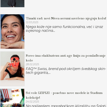
Timski rad: novi Nivea serumi savršeno njeguju kožu!
12.03.2025.
Njega kože nije samo funkcionalna, već i izraz
svjesnog načina...
Foreo ima ekskluzivnu anti age liniju za pomlađivanje
kože
28.02.2025.
FAQ™ Swiss, brend pod okriljem švedskog skin-
tech giganta,...
Svi vole IZIPIZI - posebno nove modele iz Stadium
kolekcije!
24.02.2025.
Na najljepšem zagrebačkom klizalištu na Šalati,