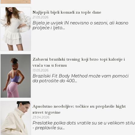
Najljepši bijeli komadi za tople dane
21.05.2026.
Bijela je uvijek IN neovisno o sezoni, ali kasno
proljeće i ljeto...
Zabavni brazilski trening koji brzo topi kalorije i
vraća vas u formu
13.05.2026.
Brazilski Fit Body Method može vam pomoći
da potrošite do 400...
Apsolutno neodoljive: točkice su preplavile hight
street trgovine
23.04.2026.
Preslatke polka dots vratile su se u velikom stilu
- preplavile su...