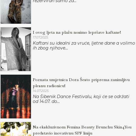
rezerviran samo za...
I ovog ljeta na plažu nosimo lepršave kaftane!
17.07.2025.
Kaftani su idealni za vruće, ljetne dane a volimo
ih zbog njihove...
Poznata umjetnica Dora Šesto priprema zanimljivu
plesnu radionicu!
14.07.2025.
Na Šibenik Dance Festivalu, koji će se održati
od 14.07. do...
Na ekskluzivnom Femina Beauty Brunchu Skin4You
predstavio inovativnu SPF liniju