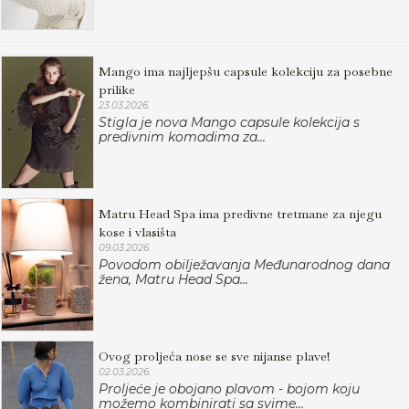
Mango ima najljepšu capsule kolekciju za posebne
prilike
23.03.2026.
Stigla je nova Mango capsule kolekcija s
predivnim komadima za...
Matru Head Spa ima predivne tretmane za njegu
kose i vlasišta
09.03.2026.
Povodom obilježavanja Međunarodnog dana
žena, Matru Head Spa...
Ovog proljeća nose se sve nijanse plave!
02.03.2026.
Proljeće je obojano plavom - bojom koju
možemo kombinirati sa svime...