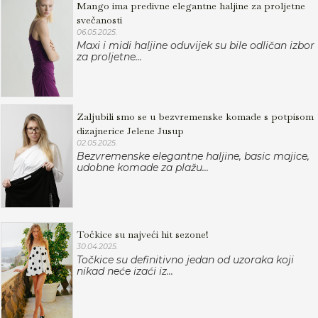
Mango ima predivne elegantne haljine za proljetne
svečanosti
06.05.2025.
Maxi i midi haljine oduvijek su bile odličan izbor
za proljetne...
Zaljubili smo se u bezvremenske komade s potpisom
dizajnerice Jelene Jusup
02.05.2025.
Bezvremenske elegantne haljine, basic majice,
udobne komade za plažu...
Točkice su najveći hit sezone!
30.04.2025.
Točkice su definitivno jedan od uzoraka koji
nikad neće izaći iz...