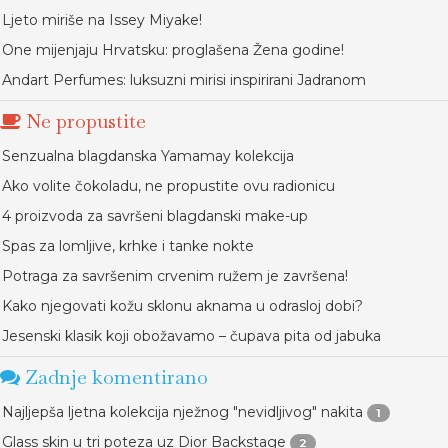
Ljeto miriše na Issey Miyake!
One mijenjaju Hrvatsku: proglašena Žena godine!
Andart Perfumes: luksuzni mirisi inspirirani Jadranom
Ne propustite
Senzualna blagdanska Yamamay kolekcija
Ako volite čokoladu, ne propustite ovu radionicu
4 proizvoda za savršeni blagdanski make-up
Spas za lomljive, krhke i tanke nokte
Potraga za savršenim crvenim ružem je završena!
Kako njegovati kožu sklonu aknama u odrasloj dobi?
Jesenski klasik koji obožavamo – čupava pita od jabuka
Zadnje komentirano
Najljepša ljetna kolekcija nježnog "nevidljivog" nakita
1
Glass skin u tri poteza uz Dior Backstage
2