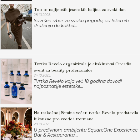
Top 10 najljepših jesenskih haljina za svaki dan
28.10.2025.
Savršen izbor za svaku prigodu, od ležernih
druženja do koktel...
Tvrtka Revelo organizirala je ekskluzivni Circadia
event za beauty profesionalce
24.10.2025.
Tvrtka Revelo koja već 18 godina dovodi
najpoznatije estetske...
Na raskošnoj Femina večeri tvrtka Revelo predstavila
luksuzne proizvode i tretmane
20.10.2025.
U predivnom ambijentu SquareOne Experience
Bar & Restauranta,...