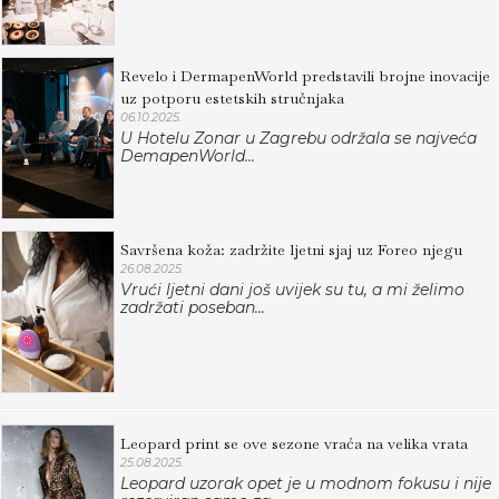
Revelo i DermapenWorld predstavili brojne inovacije
uz potporu estetskih stručnjaka
06.10.2025.
U Hotelu Zonar u Zagrebu održala se najveća
DemapenWorld...
Savršena koža: zadržite ljetni sjaj uz Foreo njegu
26.08.2025.
Vrući ljetni dani još uvijek su tu, a mi želimo
zadržati poseban...
Leopard print se ove sezone vraća na velika vrata
25.08.2025.
Leopard uzorak opet je u modnom fokusu i nije