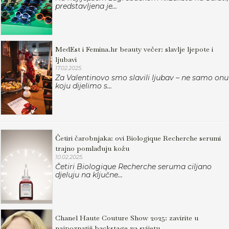
predstavljena je...
MedEst i Femina.hr beauty večer: slavlje ljepote i
ljubavi
17.02.2025.
Za Valentinovo smo slavili ljubav – ne samo onu
koju dijelimo s...
Četiri čarobnjaka: ovi Biologique Recherche serumi
trajno pomlađuju kožu
10.02.2025.
Četiri Biologique Recherche seruma ciljano
djeluju na ključne...
Chanel Haute Couture Show 2025: zavirite u
najpoznatiji backstage na svijetu