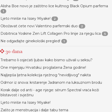
Alisha Boe novo je zaštitno lice kultnog Black Opium parfema
1
Ljeto miriše na Issey Miyake!
2
Obožavat ćete novi Valentino parfemski duo
2
Dobitnica Yoskine Zen Lift Collagen Pro linije za njegu lica
5
Ne odgađajte ginekološki pregled!
1
30 dana
Trebamo li osjećati ljubav kako bismo uživali u seksu?
One mijenjaju Hrvatsku: proglašena Žena godine!
Najljepša ljetna kolekcija nježnog "nevidljivog" nakita
Odmor iz snova: krstarenje Jadranom na luksuznom brodu
Korak dalje od anti - age njege: sérum Spectral vraća koži
blistavost i svježinu
Ljeto miriše na Issey Miyake!
Zašto je menstruacija i dalje tabu tema