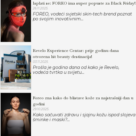
Isplati se: FOREO ima super popuste za Black Friday!
26.11.2025.
FOREO, vodeći svjetski skin-tech brend poznat
po svojim inovativnim...
Revelo Experience Centar: prije godinu dana
otvorena hit beauty destinacija!
03.11.2025.
Prošla je godina dana od kako je Revelo,
vodeća tvrtka u svijetu...
Foreo zna kako do blistave kože za najstrašniji dan u
godini
29.10.2025.
Kako sačuvati zdravu i sjajnu kožu ispod slojeva
šminke i maski?...