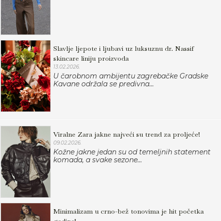
Slavlje ljepote i ljubavi uz luksuznu dr. Nassif
skincare liniju proizvoda
13.02.2026.
U čarobnom ambijentu zagrebačke Gradske
Kavane održala se predivna...
Viralne Zara jakne najveći su trend za proljeće!
09.02.2026.
Kožne jakne jedan su od temeljnih statement
komada, a svake sezone...
Minimalizam u crno-bež tonovima je hit početka