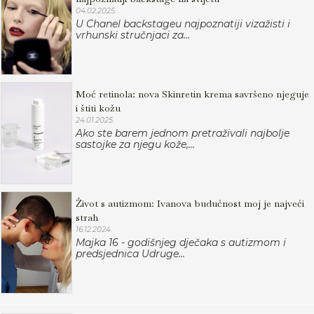
04.02.2025.
U Chanel backstageu najpoznatiji vizažisti i
vrhunski stručnjaci za...
Moć retinola: nova Skinretin krema savršeno njeguje
i štiti kožu
24.01.2025.
Ako ste barem jednom pretraživali najbolje
sastojke za njegu kože,...
Život s autizmom: Ivanova budućnost moj je najveći
strah
16.12.2024.
Majka 16 - godišnjeg dječaka s autizmom i
predsjednica Udruge...