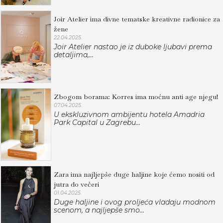
Joir Atelier ima divne tematske kreativne radionice za
žene
22.04.2025.
Joir Atelier nastao je iz duboke ljubavi prema
detaljima,...
Zbogom borama: Korres ima moćnu anti age njegu!
07.04.2025.
U ekskluzivnom ambijentu hotela Amadria
Park Capital u Zagrebu...
Zara ima najljepše duge haljine koje ćemo nositi od
jutra do večeri
01.04.2025.
Duge haljine i ovog proljeća vladaju modnom
scenom, a najljepše smo...