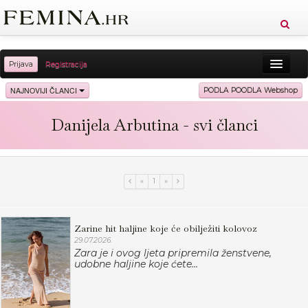
Prijava
Registracija
Sreća
Ljepota
Zdravlje
Vitkost
NAJNOVIJI ČLANCI
PODLA POODLA Webshop
Moda
Ljubav
Relax
Putovanja
Recepti
Danijela Arbutina - svi članci
Proizvodi
Knjige
Cool
«
1
»
Zarine hit haljine koje će obilježiti kolovoz
29.07.2026.
Zara je i ovog ljeta pripremila ženstvene,
udobne haljine koje ćete...