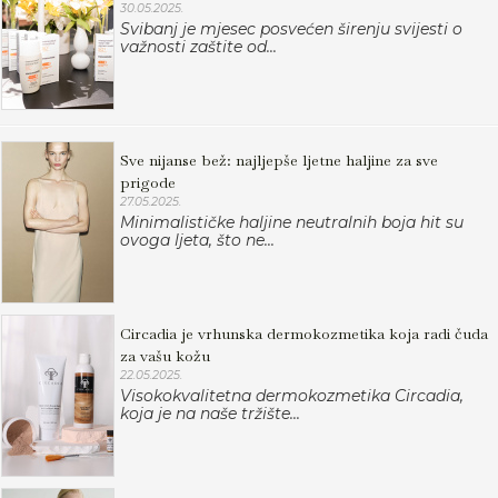
30.05.2025.
Svibanj je mjesec posvećen širenju svijesti o
važnosti zaštite od...
Sve nijanse bež: najljepše ljetne haljine za sve
prigode
27.05.2025.
Minimalističke haljine neutralnih boja hit su
ovoga ljeta, što ne...
Circadia je vrhunska dermokozmetika koja radi čuda
za vašu kožu
22.05.2025.
Visokokvalitetna dermokozmetika Circadia,
koja je na naše tržište...