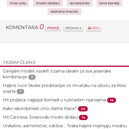
miss sixty
modni dodaci
accessories
lana banely
vedrana linardic
0
KOMENTARA
PRIKAŽI
PRIJAVA
ISPIS
VEZANI ČLANCI
Genijalni modeli visokih čizama idealni za sve jesenske
kombinacije
7
Haljine Ivice Skoke predstavljat će Hrvatsku na izboru za Miss
svijeta
7
Hit proljeća: najljepši komadi u ružičastim nijansama
16
Kako iskombinirati crno-zlatne hlače?
20
Hit Cannesa: Swarovski modni dodaci
14
Unikatne, asimetrične, održive… Toska haljine mijenjaju modnu