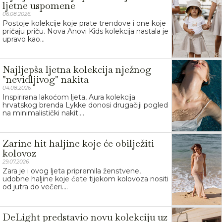
ljetne uspomene
06.08.2026.
Postoje kolekcije koje prate trendove i one koje
pričaju priču. Nova Anovi Kids kolekcija nastala je
upravo kao...
Najljepša ljetna kolekcija nježnog
"nevidljivog" nakita
04.08.2026.
Inspirirana lakoćom ljeta, Aura kolekcija
hrvatskog brenda Lykke donosi drugačiji pogled
na minimalistički nakit....
Zarine hit haljine koje će obilježiti
kolovoz
29.07.2026.
Zara je i ovog ljeta pripremila ženstvene,
udobne haljine koje ćete tijekom kolovoza nositi
od jutra do večeri....
DeLight predstavio novu kolekciju uz