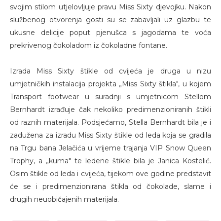
svojim stilom utjelovljuje pravu Miss Sixty djevojku. Nakon
službenog otvorenja gosti su se zabavljali uz glazbu te
ukusne delicije poput pjenušca s jagodama te voća
prekrivenog čokoladom iz čokoladne fontane.
Izrada Miss Sixty štikle od cvijeća je druga u nizu
umjetničkih instalacija projekta „Miss Sixty štikla", u kojem
Transport footwear u suradnji s umjetnicom Stellom
Bernhardt izrađuje čak nekoliko predimenzioniranih štikli
od raznih materijala. Podsjećamo, Stella Bernhardt bila je i
zadužena za izradu Miss Sixty štikle od leda koja se gradila
na Trgu bana Jelačića u vrijeme trajanja VIP Snow Queen
Trophy, a „kuma" te ledene štikle bila je Janica Kostelić.
Osim štikle od leda i cvijeća, tijekom ove godine predstavit
će se i predimenzionirana štikla od čokolade, slame i
drugih neuobičajenih materijala.