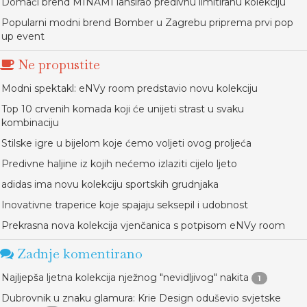
Domaći brend MINAMI lansirao predivnu limitiranu kolekciju
Popularni modni brend Bomber u Zagrebu priprema prvi pop
up event
Ne propustite
Modni spektakl: eNVy room predstavio novu kolekciju
Top 10 crvenih komada koji će unijeti strast u svaku
kombinaciju
Stilske igre u bijelom koje ćemo voljeti ovog proljeća
Predivne haljine iz kojih nećemo izlaziti cijelo ljeto
adidas ima novu kolekciju sportskih grudnjaka
Inovativne traperice koje spajaju seksepil i udobnost
Prekrasna nova kolekcija vjenčanica s potpisom eNVy room
Zadnje komentirano
Najljepša ljetna kolekcija nježnog "nevidljivog" nakita
1
Dubrovnik u znaku glamura: Krie Design oduševio svjetske