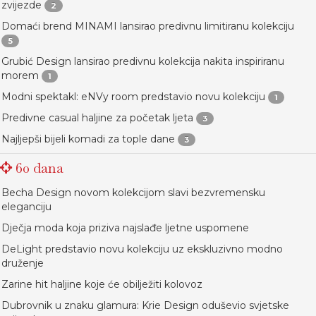
zvijezde
2
Domaći brend MINAMI lansirao predivnu limitiranu kolekciju
5
Grubić Design lansirao predivnu kolekcija nakita inspiriranu
morem
1
Modni spektakl: eNVy room predstavio novu kolekciju
1
Predivne casual haljine za početak ljeta
3
Najljepši bijeli komadi za tople dane
3
60 dana
Becha Design novom kolekcijom slavi bezvremensku
eleganciju
Dječja moda koja priziva najslađe ljetne uspomene
DeLight predstavio novu kolekciju uz ekskluzivno modno
druženje
Zarine hit haljine koje će obilježiti kolovoz
Dubrovnik u znaku glamura: Krie Design oduševio svjetske