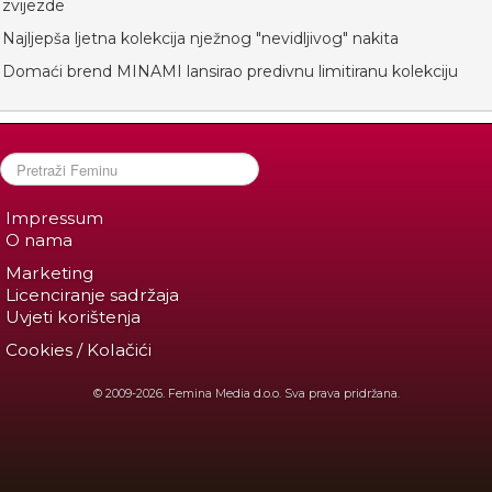
zvijezde
Najljepša ljetna kolekcija nježnog "nevidljivog" nakita
Domaći brend MINAMI lansirao predivnu limitiranu kolekciju
Impressum
O nama
Marketing
Licenciranje sadržaja
Uvjeti korištenja
Cookies / Kolačići
© 2009-2026. Femina Media d.o.o. Sva prava pridržana.