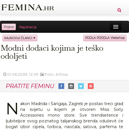
Prijava
Registracija
Sreća
Ljepota
Zdravlje
Vitkost
NAJNOVIJI ČLANCI
PODLA POODLA Webshop
Modni dodaci kojima je teško
Moda
Ljubav
Relax
Putovanja
Recepti
odoljeti
Proizvodi
Knjige
Cool
01.06.2009. 12:09
Foto: Arhiva
PRATITE FEMINU
N
akon Madrida i Šangaja, Zagreb je postao treći grad
na svijetu u kojem je otvoren Miss Sixty
Accessories mono store. Sve trendseterice i
ljubiteljice ovog poznatog talijanskog brenda oduševit će
bogat izbor cipela, torbica, naočala, satova, parfema te