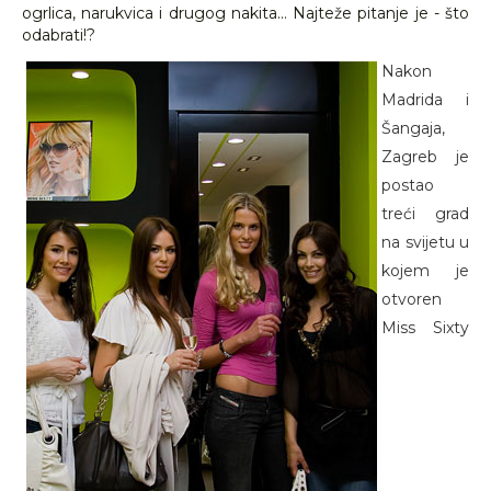
ogrlica, narukvica i drugog nakita... Najteže pitanje je - što
odabrati!?
Nakon
Madrida i
Šangaja,
Zagreb je
postao
treći grad
na svijetu u
kojem je
otvoren
Miss Sixty