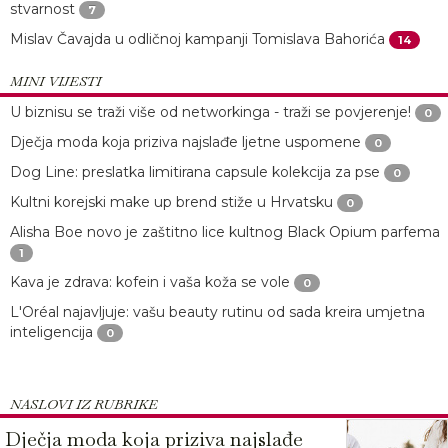
stvarnost
7
Mislav Čavajda u odličnoj kampanji Tomislava Bahorića
14
MINI VIJESTI
U biznisu se traži više od networkinga - traži se povjerenje!
0
Dječja moda koja priziva najslađe ljetne uspomene
0
Dog Line: preslatka limitirana capsule kolekcija za pse
0
Kultni korejski make up brend stiže u Hrvatsku
0
Alisha Boe novo je zaštitno lice kultnog Black Opium parfema
1
Kava je zdrava: kofein i vaša koža se vole
0
L'Oréal najavljuje: vašu beauty rutinu od sada kreira umjetna
inteligencija
0
NASLOVI IZ RUBRIKE
Dječja moda koja priziva najslađe