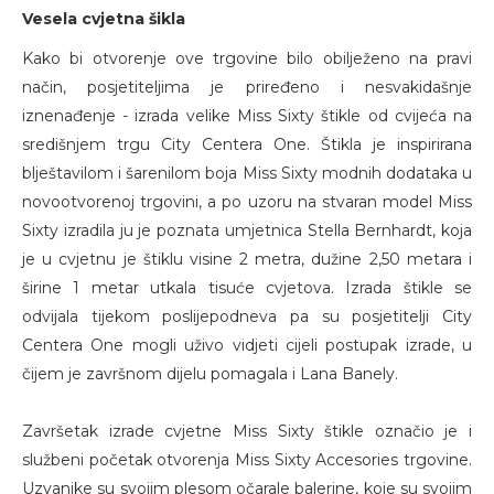
Vesela cvjetna šikla
Kako bi otvorenje ove trgovine bilo obilježeno na pravi
način, posjetiteljima je priređeno i nesvakidašnje
iznenađenje - izrada velike Miss Sixty štikle od cvijeća na
središnjem trgu City Centera One. Štikla je inspirirana
blještavilom i šarenilom boja Miss Sixty modnih dodataka u
novootvorenoj trgovini, a po uzoru na stvaran model Miss
Sixty izradila ju je poznata umjetnica Stella Bernhardt, koja
je u cvjetnu je štiklu visine 2 metra, dužine 2,50 metara i
širine 1 metar utkala tisuće cvjetova. Izrada štikle se
odvijala tijekom poslijepodneva pa su posjetitelji City
Centera One mogli uživo vidjeti cijeli postupak izrade, u
čijem je završnom dijelu pomagala i Lana Banely.
Završetak izrade cvjetne Miss Sixty štikle označio je i
službeni početak otvorenja Miss Sixty Accesories trgovine.
Uzvanike su svojim plesom očarale balerine, koje su svojim