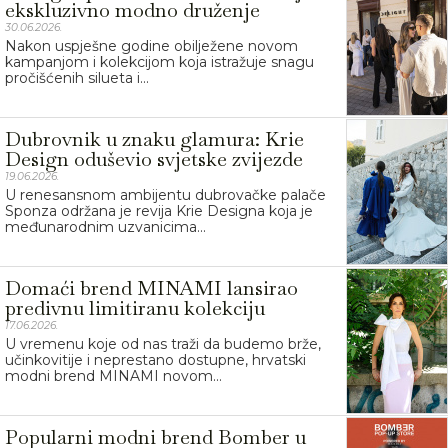
ekskluzivno modno druženje
30.06.2026.
Nakon uspješne godine obilježene novom
kampanjom i kolekcijom koja istražuje snagu
pročišćenih silueta i...
Dubrovnik u znaku glamura: Krie
Design oduševio svjetske zvijezde
19.06.2026.
U renesansnom ambijentu dubrovačke palače
Sponza održana je revija Krie Designa koja je
međunarodnim uzvanicima...
Domaći brend MINAMI lansirao
predivnu limitiranu kolekciju
17.06.2026.
U vremenu koje od nas traži da budemo brže,
učinkovitije i neprestano dostupne, hrvatski
modni brend MINAMI novom...
Popularni modni brend Bomber u