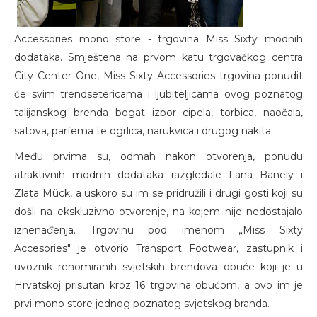
Accessories mono store - trgovina Miss Sixty modnih
dodataka. Smještena na prvom katu trgovačkog centra
City Center One, Miss Sixty Accessories trgovina ponudit
će svim trendsetericama i ljubiteljicama ovog poznatog
talijanskog brenda bogat izbor cipela, torbica, naočala,
satova, parfema te ogrlica, narukvica i drugog nakita.
Među prvima su, odmah nakon otvorenja, ponudu
atraktivnih modnih dodataka razgledale Lana Banely i
Zlata Mück, a uskoro su im se pridružili i drugi gosti koji su
došli na ekskluzivno otvorenje, na kojem nije nedostajalo
iznenađenja. Trgovinu pod imenom „Miss Sixty
Accesories" je otvorio Transport Footwear, zastupnik i
uvoznik renomiranih svjetskih brendova obuće koji je u
Hrvatskoj prisutan kroz 16 trgovina obućom, a ovo im je
prvi mono store jednog poznatog svjetskog branda.