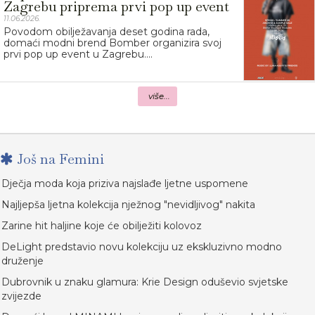
Zagrebu priprema prvi pop up event
11.06.2026.
Povodom obilježavanja deset godina rada,
domaći modni brend Bomber organizira svoj
prvi pop up event u Zagrebu....
više...
Još na Femini
Dječja moda koja priziva najslađe ljetne uspomene
Najljepša ljetna kolekcija nježnog "nevidljivog" nakita
Zarine hit haljine koje će obilježiti kolovoz
DeLight predstavio novu kolekciju uz ekskluzivno modno
druženje
Dubrovnik u znaku glamura: Krie Design oduševio svjetske
zvijezde