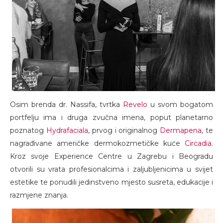
Osim brenda dr. Nassifa, tvrtka
Revelo
u svom bogatom
portfelju ima i druga zvučna imena, poput planetarno
poznatog
Hydrafaciala
, prvog i originalnog
Dermapena
, te
nagrađivane američke dermokozmetičke kuće
Circadia
.
Kroz svoje Experience Centre u Zagrebu i Beogradu
otvorili su vrata profesionalcima i zaljubljenicima u svijet
estetike te ponudili jedinstveno mjesto susreta, edukacije i
razmjene znanja.