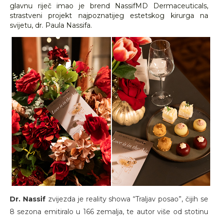
glavnu riječ imao je brend NassifMD Dermaceuticals,
strastveni projekt najpoznatijeg estetskog kirurga na
svijetu, dr. Paula Nassifa.
Dr. Nassif
zvijezda je reality showa “Traljav posao”, čijih se
8 sezona emitiralo u 166 zemalja, te autor više od stotinu