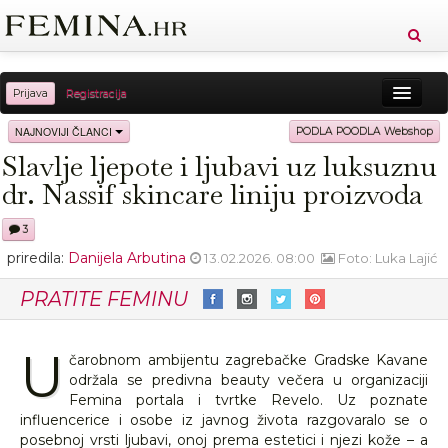
Prijava
Registracija
Sreća
Ljepota
Zdravlje
Vitkost
NAJNOVIJI ČLANCI
PODLA POODLA Webshop
Slavlje ljepote i ljubavi uz luksuznu
Moda
Ljubav
Relax
Putovanja
Recepti
dr. Nassif skincare liniju proizvoda
Proizvodi
Knjige
Cool
3
priredila:
Danijela Arbutina
13.02.2026. 08:00
Foto: Luka Lajić
PRATITE FEMINU
U
čarobnom ambijentu zagrebačke Gradske Kavane
održala se predivna beauty večera u organizaciji
Femina portala i tvrtke Revelo. Uz poznate
influencerice i osobe iz javnog života razgovaralo se o
posebnoj vrsti ljubavi, onoj prema estetici i njezi kože – a