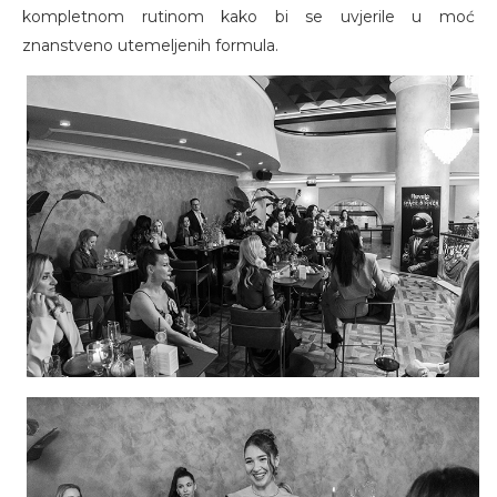
kompletnom rutinom kako bi se uvjerile u moć
znanstveno utemeljenih formula.