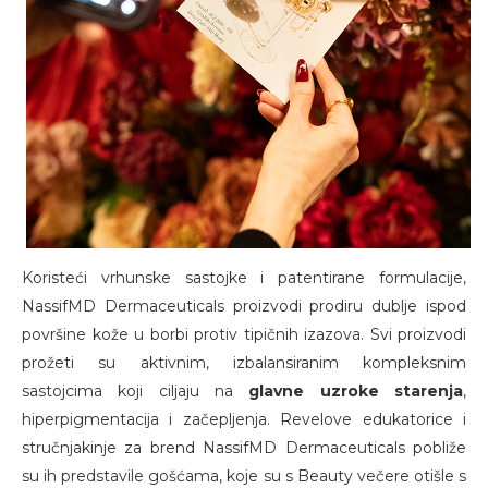
Koristeći vrhunske sastojke i patentirane formulacije,
NassifMD Dermaceuticals proizvodi prodiru dublje ispod
površine kože u borbi protiv tipičnih izazova. Svi proizvodi
prožeti su aktivnim, izbalansiranim kompleksnim
sastojcima koji ciljaju na
glavne uzroke starenja
,
hiperpigmentacija i začepljenja. Revelove edukatorice i
stručnjakinje za brend NassifMD Dermaceuticals pobliže
su ih predstavile gošćama, koje su s Beauty večere otišle s