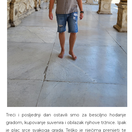
Treći i posljednji dan ostavili smo za besciljno hodanje
gradom, kupovanje suvenira i obilazak njihove tržnice. Ipak
je plac srce svakoga grada. Teško je riječima prenijeti te