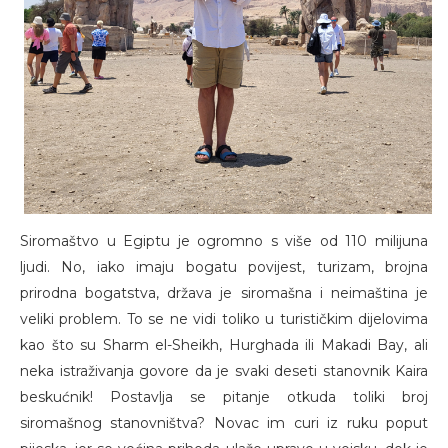
Siromaštvo u Egiptu je ogromno s više od 110 milijuna
ljudi. No, iako imaju bogatu povijest, turizam, brojna
prirodna bogatstva, država je siromašna i neimaština je
veliki problem. To se ne vidi toliko u turističkim dijelovima
kao što su Sharm el-Sheikh, Hurghada ili Makadi Bay, ali
neka istraživanja govore da je svaki deseti stanovnik Kaira
beskućnik! Postavlja se pitanje otkuda toliki broj
siromašnog stanovništva? Novac im curi iz ruku poput