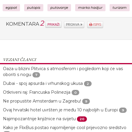
egipat
putopis
putovanje
marko hadjur
turizam
2
KOMENTARA
PRIKAŽI
PRIJAVA
ISPIS
VEZANI ČLANCI
Oaza u blizini Plitvica s atmosferom i pogledom koji će vas
oboriti s nogu
7
Dubai - spoj apsurda i vrhunskog ukusa
2
Otkriveni raj: Francuska Polinezija
0
Ne propustite Amsterdam u Zagrebu!
9
Ovaj hrvatski hotel uvršten je među 10 najboljih u Europi
9
Najimpozantnije knjižnice na svijetu
20
Kako je FlixBus postao najomiljenije cool prijevozno sredstvo