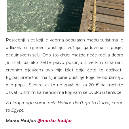
Posljednji izlet koji je veoma popularan među turistima je
odlazak u njihovu pustinju, vožnja qadovima i posjet
beduinskom selu. Ono što drugi možda neće reći, a dobro
je znati da ako želite pravu pustinju s velikim dinama i
crvenim pijeskom ovo nije izlet gdje ćete to doživjeti.
Egipat pretežno ima šljunčane pustinje koje ne oduzimaju
dah poput Sahare, ali to ne znači da za 20 € ne možete
uživati u sitnim kamenčićima koji vam se uvuku u tenisice.
Za kraj mogu samo reći: Habibi, don't go to Dubai, come
to Egypt!
Marko Hadjur:
@marko_hadjur