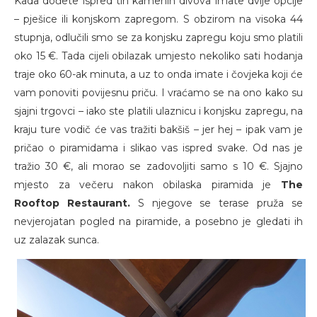
Kada dođete ispred tih kamenih divova imate dvije opcije
– pješice ili konjskom zapregom. S obzirom na visoka 44
stupnja, odlučili smo se za konjsku zapregu koju smo platili
oko 15 €. Tada cijeli obilazak umjesto nekoliko sati hodanja
traje oko 60-ak minuta, a uz to onda imate i čovjeka koji će
vam ponoviti povijesnu priču. I vraćamo se na ono kako su
sjajni trgovci – iako ste platili ulaznicu i konjsku zapregu, na
kraju ture vodič će vas tražiti bakšiš – jer hej – ipak vam je
pričao o piramidama i slikao vas ispred svake. Od nas je
tražio 30 €, ali morao se zadovoljiti samo s 10 €. Sjajno
mjesto za večeru nakon obilaska piramida je
The
Rooftop Restaurant.
S njegove se terase pruža se
nevjerojatan pogled na piramide, a posebno je gledati ih
uz zalazak sunca.