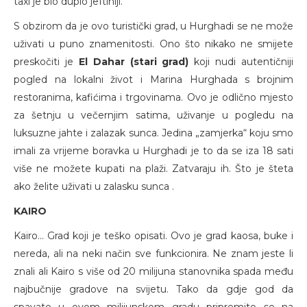
taxi je bio duplo jeftiniji.
S obzirom da je ovo turistički grad, u Hurghadi se ne može
uživati u puno znamenitosti. Ono što nikako ne smijete
preskočiti je
El Dahar (stari grad)
koji nudi autentičniji
pogled na lokalni život i Marina Hurghada s brojnim
restoranima, kafićima i trgovinama. Ovo je odlično mjesto
za šetnju u večernjim satima, uživanje u pogledu na
luksuzne jahte i zalazak sunca. Jedina „zamjerka“ koju smo
imali za vrijeme boravka u Hurghadi je to da se iza 18 sati
više ne možete kupati na plaži. Zatvaraju ih. Što je šteta
ako želite uživati u zalasku sunca .
KAIRO
Kairo… Grad koji je teško opisati. Ovo je grad kaosa, buke i
nereda, ali na neki način sve funkcionira. Ne znam jeste li
znali ali Kairo s više od 20 milijuna stanovnika spada među
najbučnije gradove na svijetu. Tako da gdje god da
spavate u ovom milijunskom gradu pripremite se na