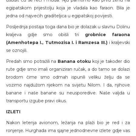
egipatskom prijestolju koja je vladala kao faraon. Bila je
jedna od najvećih graditeljica u egipatskoj povijesti.
Posljednja postaja toga dana bio je dolazak u slavnu Dolinu
kraljeva gdje smo obišli tri
grobnice faraona
(Amenhotepa I., Tutmozisa I. i Ramzesa III.)
i kraljevski
se oznojili.
Predah smo potražili na
Banana otoku
koji je također dio
rute gdje smo imali organiziran ručak, a do tamo se dolazi
brodom čime smo odmah ispunili veliku želju da se
vozimo najdužom rijekom na svijetu Nilom. I da, njihove
banane i naše banane su neusporedive. Naše valjda u
transportu izgube pravi okus.
IZLETI
Nakon letenja avionom, ležanja na plaži bio je red i za
ronjenje. Hurghada ima sjajne jednodnevne izlete gdje vas