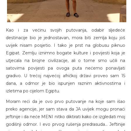
Kao i za većinu svojih putovanja, odabir sljedeće
destinacije bio je jednostavan, mora biti zemlja koju još
uvijek nisam posjetio. I tako je prst na globusu piknuo
Egipat. Zemlju iznimno bogate kulture i povijesti koja je
utjecala na brojne civilizacije, ali o tome smo učili na
satovima povijesti pa ovoga puta nećemo ponavljati
gradivo. U trećoj najvećoj afričkoj državi proveo sam 15
dana, a odmor je bio ispunjen raznim aktivnostima i
izletima po cijelom Egiptu.
Moram reći da je ovo prvo putovanje na koje sam išao
preko agencije, jer sam stava da JA uvijek mogu pronaći
jeftinije i da neće MENI nitko diktirati kako će izgledati moj
godišnji odmor. I evo prvog rušenja predrasuda... Jeftinije