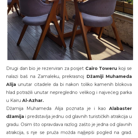
Drugi dan bio je rezerviran za posjet
Cairo Toweru
koji se
nalazi baš na Zamaleku, prekrasnoj
Džamiji Muhameda
Alija
unutar citadele da bi nakon toliko kamenih blokova
hlad potražili unutar nepregledno velikog i najvećeg parka
u Kairu
Al-Azhar.
Džamija Muhameda Alija poznata je i kao
Alabaster
džamija
i predstavlja jednu od glavnih turističkih atrakcija u
gradu. Osim što opravdava razlog zašto je jedna od glavnih
atrakcija, s nje se pruža možda najljepši pogled na grad.