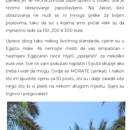
pijeska, jer se većina prihoda ulaže upravo u vojsku, dok je
recimo obrazovanje zapostavljeno. Na žalost, bez
obrazovanja ne nudi se ni mnogo prilike za boljim
poslovima, tako da svi s kojima smo pričali rekli su da
mjesečno rade za 150, 200 ili 300 eura.
Upravo zbog tako niskog životnog standarda, cijene su u
Egiptu niske. Ali nemojte misliti da vas simpatičan i
nasmijani Egipćanin neće htjeti „opelješiti“ za nekoliko
eura više. Sve će vam pokušati naplatiti i 5 puta skuplje ako
treba i vide da mogu. Ovdje se MORATE cjenkati. I nakon
što im spustite cijenu za 50 posto, oni su i dalje zaradili više
nego što bi vi platili na nekom drugom mjestu. Sjajni su
trgovci i pregovarači!