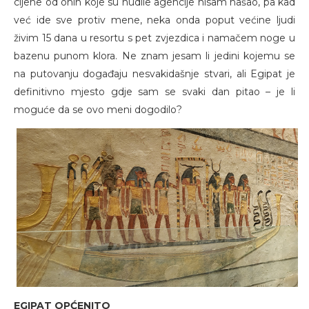
cijene od onih koje su nudile agencije nisam našao, pa kad
već ide sve protiv mene, neka onda poput većine ljudi
živim 15 dana u resortu s pet zvjezdica i namačem noge u
bazenu punom klora. Ne znam jesam li jedini kojemu se
na putovanju događaju nesvakidašnje stvari, ali Egipat je
definitivno mjesto gdje sam se svaki dan pitao – je li
moguće da se ovo meni dogodilo?
EGIPAT OPĆENITO