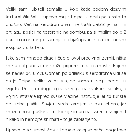
Veliki sam ljubitelj zemalja u koje kada dođem doživim
kulturološki šok. I upravo mi je Egipat u prvih pola sata to
priuštio. Već na aerodromu su me tražili bakšiš jer su mi
prtljagu poslali na testiranje na bombu, pa si mislim bolje 2
eura manje nego sumnja i objašnjavanje da ne nosim
eksploziv u koferu.
Iako sam mnogo čitao i čuo o ovoj predivnoj zemlji, ništa
me u potpunosti ne može pripremiti na realnost s kojom
se nađeš oči u oči. Odmah po odlasku s aerodroma vidi se
da je Egipat velika vojna sila, ne samo u regiji nego i u
svijetu. Policija i duge cijevi vrebaju na svakom koraku, a
vojnici stražare ispred svake vladine institucije, ali to turiste
ne treba plašiti. Savjet: strah zamijenite osmijehom, jer
možda nose puške, ali nitko nije imun na iskreni osmijeh. I
nikako ih nemojte snimati – to je zabranjeno.
Upravo je sigurnost česta tema o kojoj se priča, pogotovo