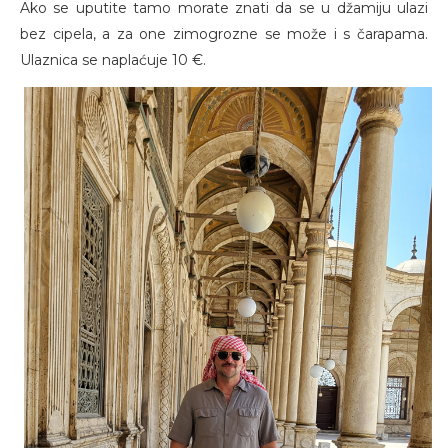
Ako se uputite tamo morate znati da se u džamiju ulazi
bez cipela, a za one zimogrozne se može i s čarapama.
Ulaznica se naplaćuje 10 €.