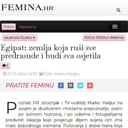
Prijava
Registracija
Sreća
Ljepota
Zdravlje
Vitkost
NAJNOVIJI ČLANCI
PODLA POODLA Webshop
Egipat: zemlja koja ruši sve
Moda
Ljubav
Relax
Putovanja
Recepti
predrasude i budi sva osjetila
Proizvodi
Knjige
Cool
2
02.10.2024. 12:30
Foto: Marko Hadjur
PRATITE FEMINU
P
oznati PR stručnjak i TV-voditelj Marko Hadjur na
svojim je društvenim mrežama prepoznatljiv (osim
po sočnom humoru), i po videima i fotografijama
predivnih lokacija koje posjećuje diljem svijeta čim ima
malo slobodnoga vremena. Putovanja (i dobra hrana koja