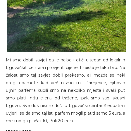
Mi smo dobili savjet da je najbolji otići u jedan od lokalnih
trgovačkih centara i provjeriti cijene. I zaista je tako bilo. Na
žalost smo taj savjet dobili prekasno, ali možda se neki
drugi opamete kad već nismo mi. Primjerice, njihovih
uljnih parfema kupili smo na nekoliko mjesta i svaki put
smo platili nižu cijenu od tražene, ipak smo sad iskusni
trgovci. Sve dok nismo došli u trgovački centar Kleopatra i
uvjerili se da smo taj isti parfem mogli platiti samo 5 eura, a
mi smo ga plaćali 10, 15 ili 20 eura.