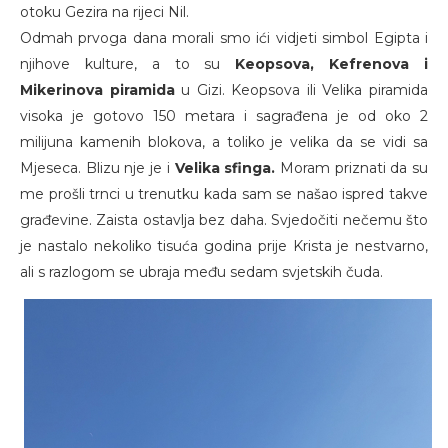
otoku Gezira na rijeci Nil.
Odmah prvoga dana morali smo ići vidjeti simbol Egipta i
njihove kulture, a to su
Keopsova, Kefrenova i
Mikerinova piramida
u Gizi. Keopsova ili Velika piramida
visoka je gotovo 150 metara i sagrađena je od oko 2
milijuna kamenih blokova, a toliko je velika da se vidi sa
Mjeseca. Blizu nje je i
Velika sfinga.
Moram priznati da su
me prošli trnci u trenutku kada sam se našao ispred takve
građevine. Zaista ostavlja bez daha. Svjedočiti nečemu što
je nastalo nekoliko tisuća godina prije Krista je nestvarno,
ali s razlogom se ubraja među sedam svjetskih čuda.