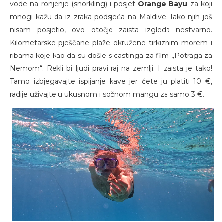
vode na ronjenje (snorkling) i posjet
Orange Bayu
za koji
mnogi kažu da iz zraka podsjeća na Maldive. Iako njih još
nisam posjetio, ovo otočje zaista izgleda nestvarno.
Kilometarske pješčane plaže okružene tirkiznim morem i
ribama koje kao da su došle s castinga za film „Potraga za
Nemom“. Rekli bi ljudi pravi raj na zemlji. I zaista je tako!
Tamo izbjegavajte ispijanje kave jer ćete ju platiti 10 €,
radije uživajte u ukusnom i sočnom mangu za samo 3 €.