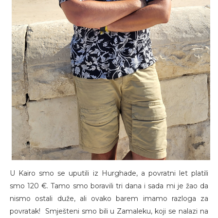
U Kairo smo se uputili iz Hurghade, a povratni let platili
smo 120 €. Tamo smo boravili tri dana i sada mi je žao da
nismo ostali duže, ali ovako barem imamo razloga za
povratak! Smješteni smo bili u Zamaleku, koji se nalazi na