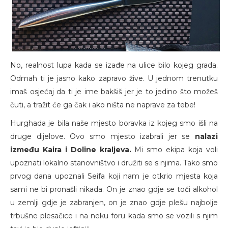
No, realnost lupa kada se izađe na ulice bilo kojeg grada.
Odmah ti je jasno kako zapravo žive. U jednom trenutku
imaš osjećaj da ti je ime bakšiš jer je to jedino što možeš
čuti, a tražit će ga čak i ako ništa ne naprave za tebe!
Hurghada je bila naše mjesto boravka iz kojeg smo išli na
druge dijelove. Ovo smo mjesto izabrali jer se
nalazi
između Kaira i Doline kraljeva.
Mi smo ekipa koja voli
upoznati lokalno stanovništvo i družiti se s njima. Tako smo
prvog dana upoznali Seifa koji nam je otkrio mjesta koja
sami ne bi pronašli nikada. On je znao gdje se toči alkohol
u zemlji gdje je zabranjen, on je znao gdje plešu najbolje
trbušne plesačice i na neku foru kada smo se vozili s njim