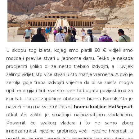
U sklopu tog izleta, kojeg smo platili 60 € vidjeli smo
možda i previše stvari u jednome danu. Teško je nekada
procijeniti koliko bi za nešto trebalo izdvojiti, a i uvijek
želimo vidjeti što više stvari u što manje vremena. A ovo je
zemlja gdje treba izdvojiti vrijeme da bi se zaista mogla
upiti energija i čuti sve što nam ta bogata povijest ima za
ispričati. Posjet započinje obilaskom hrama Karnak, što je
najveći hram na svijetu! Posjet
hramu kraljice Hatšepsut
otkrit će zašto je smatraju najpoznatijom vladaricom.
Posramit će svakog vladara i to ne samo zbog
impozantnosti njezine grobnice, već i njezine hrabrosti, a
usudit ću se reći i muda. Nju pamtimo kao prvu ženu na