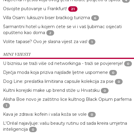
Osvojite putovanje u Frankfurt!
21
Villa Osam: luksuzni biser bračkog turizma
6
Šarmantni hotel u kojem ćete se vi i vaš ljubimac osjećati
opušteno kao doma
2
Volite tapase? Ovo je slasna vijest za vas!
1
MINI VIJESTI
U biznisu se traži više od networkinga - traži se povjerenje!
0
Dječja moda koja priziva najslađe ljetne uspomene
0
Dog Line: preslatka limitirana capsule kolekcija za pse
0
Kultni korejski make up brend stiže u Hrvatsku
0
Alisha Boe novo je zaštitno lice kultnog Black Opium parfema
1
Kava je zdrava: kofein i vaša koža se vole
0
L'Oréal najavljuje: vašu beauty rutinu od sada kreira umjetna
inteligencija
0