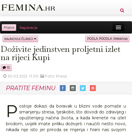
Prijava
Registracija
Sreća
Ljepota
Zdravlje
Vitkost
NAJNOVIJI ČLANCI
PODLA POODLA Webshop
Doživite jedinstven proljetni izlet
Moda
Ljubav
Relax
Putovanja
Recepti
na rijeci Kupi
Proizvodi
Knjige
Cool
10
30.03.2021. 11:00
Foto: Press
PRATITE FEMINU
P
ostoje dokazi da boravak u blizini vode pomaže u
smanjenju stresa, tjeskobe, što dovodi do zdravijeg i
opuštenijeg načina života, a kada krenete na izlet
brodom, uvijek imate priliku doživjeti i naučiti nešto novo,
nikada nije isto jer priroda se mijenja i hrani nas svojom