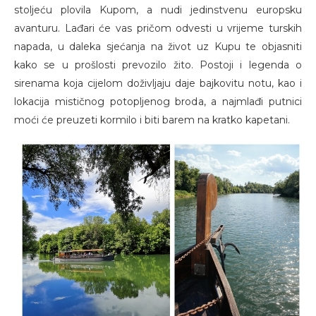
stoljeću plovila Kupom, a nudi jedinstvenu europsku
avanturu. Lađari će vas pričom odvesti u vrijeme turskih
napada, u daleka sjećanja na život uz Kupu te objasniti
kako se u prošlosti prevozilo žito. Postoji i legenda o
sirenama koja cijelom doživljaju daje bajkovitu notu, kao i
lokacija mističnog potopljenog broda, a najmlađi putnici
moći će preuzeti kormilo i biti barem na kratko kapetani.