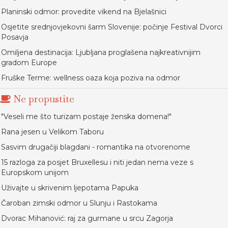
Planinski odmor: provedite vikend na Bjelašnici
Osjetite srednjovjekovni šarm Slovenije: počinje Festival Dvorci
Posavja
Omiljena destinacija: Ljubljana proglašena najkreativnijim
gradom Europe
Fruške Terme: wellness oaza koja poziva na odmor
Ne propustite
"Veseli me što turizam postaje ženska domena!"
Rana jesen u Velikom Taboru
Sasvim drugačiji blagdani - romantika na otvorenome
15 razloga za posjet Bruxellesu i niti jedan nema veze s
Europskom unijom
Uživajte u skrivenim ljepotama Papuka
Čaroban zimski odmor u Slunju i Rastokama
Dvorac Mihanović: raj za gurmane u srcu Zagorja