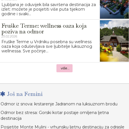
Ljubljana je oduvijek bila savršena destinacija za
izlet: možete je posjetiti više puta tijekom
godine i svaki...
Fruške Terme: wellness oaza koja
poziva na odmor
25.02.2026.
Fruške Terme u Vrdniku posebna su wellness
oaza koja oduševljava sve ljubitelje luksuznog
wellnessa. Sve počinje...
više...
Još na Femini
Odmor iz snova: krstarenje Jadranom na luksuznom brodu
Odmor bez stresa: Gorski kotar postaje omiljena ljetna
destinacija
Posjetite Monte Mulini - vrhunsku ljetnu destinaciju za odrasle