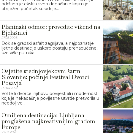
održano je ekskluzivno događanje kojim je
obilježen početak suradnje...
Planinski odmor: provedite vikend na
Bjelašnici
27.05.2026.
Dok se gradski asfalt zagrijava, a najpoznatije
ljetne destinacije uskoro postaju prenapućene,
sve više putnika...
Osjetite srednjovjekovni šarm
Slovenije: počinje Festival Dvorci
Posavja
09.04.2026.
Volite li dvorce, njihovu povijest ali i modernost
koja je nekadašnje povijesne utvrde pretvorila u
neodoljive...
Omiljena destinacija: Ljubljana
proglašena najkreativnijim gradom
Europe
27.03.2026.