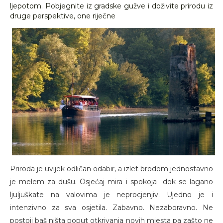
ljepotom. Pobjegnite iz gradske gužve i doživite prirodu iz
druge perspektive, one riječne
Priroda je uvijek odličan odabir, a izlet brodom jednostavno
je melem za dušu. Osjećaj mira i spokoja dok se lagano
ljuljuškate na valovima je neprocjenjiv. Ujedno je i
intenzivno za sva osjetila. Zabavno. Nezaboravno. Ne
postoji baš ništa poput otkrivanja novih mjesta pa zašto ne