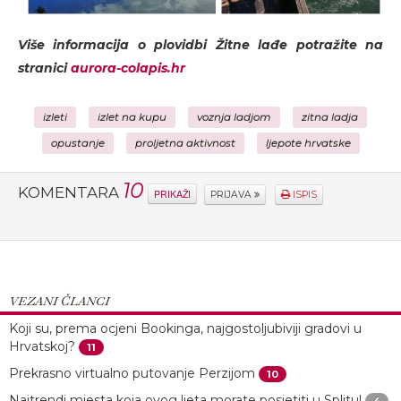
Više informacija o plovidbi Žitne lađe potražite na
stranici
aurora-colapis.hr
izleti
izlet na kupu
voznja ladjom
zitna ladja
opustanje
proljetna aktivnost
ljepote hrvatske
10
KOMENTARA
PRIKAŽI
PRIJAVA
ISPIS
VEZANI ČLANCI
Koji su, prema ocjeni Bookinga, najgostoljubiviji gradovi u
Hrvatskoj?
11
Prekrasno virtualno putovanje Perzijom
10
Najtrendi mjesta koja ovog ljeta morate posjetiti u Splitu!
4