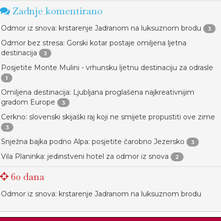
Zadnje komentirano
Odmor iz snova: krstarenje Jadranom na luksuznom brodu
3
Odmor bez stresa: Gorski kotar postaje omiljena ljetna
destinacija
3
Posjetite Monte Mulini - vrhunsku ljetnu destinaciju za odrasle
1
Omiljena destinacija: Ljubljana proglašena najkreativnijim
gradom Europe
3
Cerkno: slovenski skijaški raj koji ne smijete propustiti ove zime
3
Snježna bajka podno Alpa: posjetite čarobno Jezersko
3
Vila Planinka: jedinstveni hotel za odmor iz snova
2
60 dana
Odmor iz snova: krstarenje Jadranom na luksuznom brodu