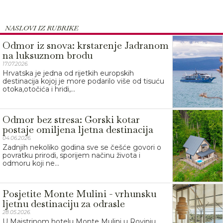
NASLOVI IZ RUBRIKE
Odmor iz snova: krstarenje Jadranom
na luksuznom brodu
17.07.2026.
Hrvatska je jedna od rijetkih europskih
destinacija kojoj je more podarilo više od tisuću
otoka,otočića i hridi,...
Odmor bez stresa: Gorski kotar
postaje omiljena ljetna destinacija
04.06.2026.
Zadnjih nekoliko godina sve se češće govori o
povratku prirodi, sporijem načinu života i
odmoru koji ne...
Posjetite Monte Mulini - vrhunsku
ljetnu destinaciju za odrasle
28.05.2026.
U Maistrinom hotelu Monte Mulini u Rovinju