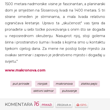
1500 metara nadmorske visine je fascinantan, a planinarski
dom je smješten na Šloserovoj livadi na 1400 metara. S tri
strane omeđen je strminama, a mala livada relativno
ograničava kretanje. Upravo ta „skučenost" vas tjera da
pronađete u sebi točke povezivanja s onim što se događa
u neposrednom okruženju. Nasuprot njoj, stoji golema
širina i prostranstvo šuma i livada s kojima smo u kontaktu
tijekom cijelog dana. Za mene ne postoji bolje mjesto za
ovakav seminar i zapravo je jedinstveno mjesto i događaj u
svijetu."
www.makronova.com
put prirode
risnjak
makronova
zlatko pejic
aktivni odmor
putovanje
16
KOMENTARA
PRIKAŽI
PRIJAVA
ISPIS