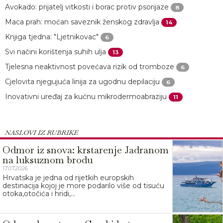
Avokado: prijatelj vitkosti i borac protiv psorijaze
8
Maca prah: moćan saveznik ženskog zdravlja
14
Knjiga tjedna: "Ljetnikovac"
6
Svi načini korištenja suhih ulja
13
Tjelesna neaktivnost povećava rizik od tromboze
6
Cjelovita njegujuća linija za ugodnu depilaciju
6
Inovativni uređaj za kućnu mikrodermoabraziju
11
NASLOVI IZ RUBRIKE
Odmor iz snova: krstarenje Jadranom
na luksuznom brodu
17.07.2026.
Hrvatska je jedna od rijetkih europskih
destinacija kojoj je more podarilo više od tisuću
otoka,otočića i hridi,...