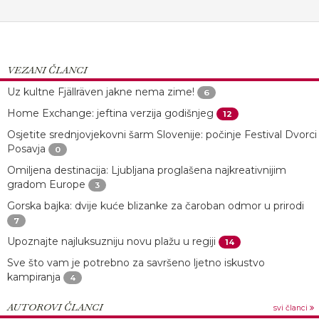
VEZANI ČLANCI
Uz kultne Fjällräven jakne nema zime!
6
Home Exchange: jeftina verzija godišnjeg
12
Osjetite srednjovjekovni šarm Slovenije: počinje Festival Dvorci
Posavja
0
Omiljena destinacija: Ljubljana proglašena najkreativnijim
gradom Europe
3
Gorska bajka: dvije kuće blizanke za čaroban odmor u prirodi
7
Upoznajte najluksuzniju novu plažu u regiji
14
Sve što vam je potrebno za savršeno ljetno iskustvo
kampiranja
4
AUTOROVI ČLANCI
svi članci