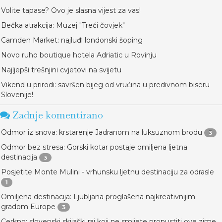
Volite tapase? Ovo je slasna vijest za vas!
Bečka atrakcija: Muzej "Treći čovjek"
Camden Market: najluđi londonski šoping
Novo ruho boutique hotela Adriatic u Rovinju
Najljepši trešnjini cvjetovi na svijetu
Vikend u prirodi: savršen bijeg od vrućina u predivnom biseru
Slovenije!
Zadnje komentirano
Odmor iz snova: krstarenje Jadranom na luksuznom brodu
3
Odmor bez stresa: Gorski kotar postaje omiljena ljetna
destinacija
3
Posjetite Monte Mulini - vrhunsku ljetnu destinaciju za odrasle
1
Omiljena destinacija: Ljubljana proglašena najkreativnijim
gradom Europe
3
Cerkno: slovenski skijaški raj koji ne smijete propustiti ove zime