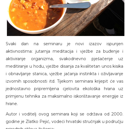
Svaki dan na seminaru je novi izazov ispunjen
aktivnostima: jutarnja meditacija i vježbe za buđenje i
aktiviranje organizma, svakodnevno pješačenje uz
meditiranje u hodu, vježbe disanja za kvalitetan unos kisika
i obnavljanje stanica, vježbe jačanja instinkta i oživljavanje
izvornih sposobnosti itd. Tijekom seminara krijepit će vas
jednostavno pripremljena cjelovita ekološka hrana uz
primjenu tehnika za maksimalno iskorištavanje energije iz
hrane.
Autor i voditelj ovog seminara koji se održava od 2000.
godine je Zlatko Pejić, vodeći hrvatski stručnjak u području
prirodnih stilova življenja: