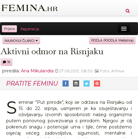
Prijava
Registracija
Sreća
Ljepota
Zdravlje
Vitkost
NAJNOVIJI ČLANCI
PODLA POODLA Webshop
Aktivni odmor na Risnjaku
Moda
Ljubav
Relax
Putovanja
Recepti
16
Proizvodi
Knjige
Cool
priredila:
Ana Mikulandra
27.06.2012. 08:50
Foto: Arhiva
PRATITE FEMINU
S
eminar "Put prirode", koji se održava na Risnjaku od
15. do 22. srpnja, usmjeren je ka osvještavanju i
oživljavanju izvornih sposobnosti našeg organizma
putem ponovnog povezivanja s prirodom. Njegov je cilj
pokrenuti snagu i potencijal uma i tijle, čime postižemo
osjećaj većeg zadovoljstva, sigurnosti, mentalne i