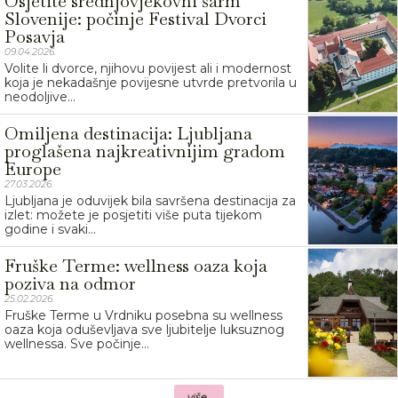
Osjetite srednjovjekovni šarm
Slovenije: počinje Festival Dvorci
Posavja
09.04.2026.
Volite li dvorce, njihovu povijest ali i modernost
koja je nekadašnje povijesne utvrde pretvorila u
neodoljive...
Omiljena destinacija: Ljubljana
proglašena najkreativnijim gradom
Europe
27.03.2026.
Ljubljana je oduvijek bila savršena destinacija za
izlet: možete je posjetiti više puta tijekom
godine i svaki...
Fruške Terme: wellness oaza koja
poziva na odmor
25.02.2026.
Fruške Terme u Vrdniku posebna su wellness
oaza koja oduševljava sve ljubitelje luksuznog
wellnessa. Sve počinje...
više...