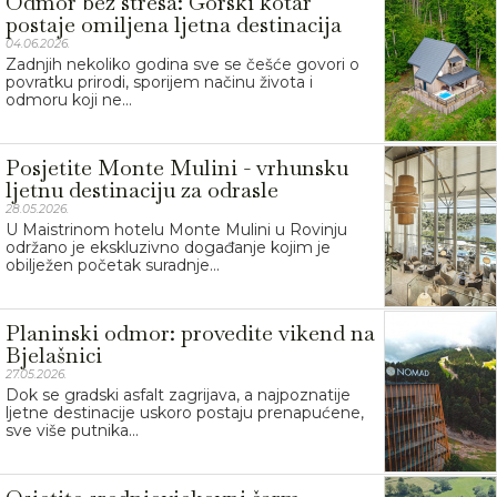
Odmor bez stresa: Gorski kotar
postaje omiljena ljetna destinacija
04.06.2026.
Zadnjih nekoliko godina sve se češće govori o
povratku prirodi, sporijem načinu života i
odmoru koji ne...
Posjetite Monte Mulini - vrhunsku
ljetnu destinaciju za odrasle
28.05.2026.
U Maistrinom hotelu Monte Mulini u Rovinju
održano je ekskluzivno događanje kojim je
obilježen početak suradnje...
Planinski odmor: provedite vikend na
Bjelašnici
27.05.2026.
Dok se gradski asfalt zagrijava, a najpoznatije
ljetne destinacije uskoro postaju prenapućene,
sve više putnika...