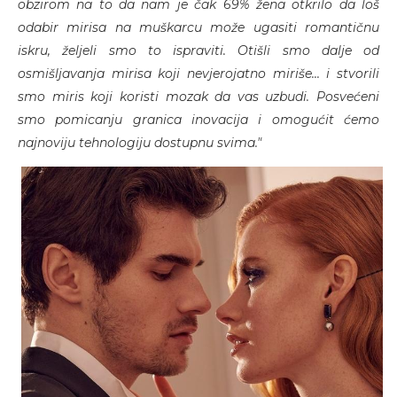
obzirom na to da nam je čak 69% žena otkrilo da loš
odabir mirisa na muškarcu može ugasiti romantičnu
iskru, željeli smo to ispraviti. Otišli smo dalje od
osmišljavanja mirisa koji nevjerojatno miriše... i stvorili
smo miris koji koristi mozak da vas uzbudi. Posvećeni
smo pomicanju granica inovacija i omogućit ćemo
najnoviju tehnologiju dostupnu svima."