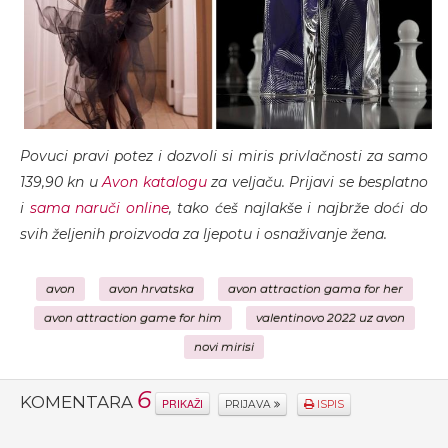
Povuci pravi potez i dozvoli si miris privlačnosti za samo
139,90 kn u
Avon katalogu
za veljaču. Prijavi se besplatno
i
sama naruči online
, tako ćeš najlakše i najbrže doći do
svih željenih proizvoda za ljepotu i osnaživanje žena.
avon
avon hrvatska
avon attraction gama for her
avon attraction game for him
valentinovo 2022 uz avon
novi mirisi
6
KOMENTARA
PRIKAŽI
PRIJAVA
ISPIS