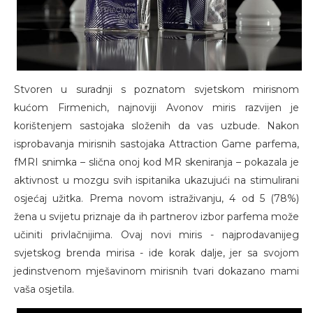
Stvoren u suradnji s poznatom svjetskom mirisnom
kućom Firmenich, najnoviji Avonov miris razvijen je
korištenjem sastojaka složenih da vas uzbude. Nakon
isprobavanja mirisnih sastojaka Attraction Game parfema,
fMRI snimka – slična onoj kod MR skeniranja – pokazala je
aktivnost u mozgu svih ispitanika ukazujući na stimulirani
osjećaj užitka. Prema novom istraživanju, 4 od 5 (78%)
žena u svijetu priznaje da ih partnerov izbor parfema može
učiniti privlačnijima. Ovaj novi miris - najprodavanijeg
svjetskog brenda mirisa - ide korak dalje, jer sa svojom
jedinstvenom mješavinom mirisnih tvari dokazano mami
vaša osjetila.