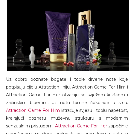
Uz dobro poznate bogate i tople drvene note koje
potpisuju cijelu Attraction liniju, Attraction Game For Him i
Attraction Game For Her otvaraju se svježom kruškom i
začinskim biberom, uz notu tamne čokolade u srcu.
Attraction Game For Him
istražuje svježu i toplu napetost,
kreirajući poznatu muževnu strukturu s modernim
senzualnim pristupom.
Attraction Game For Her
započinje
pjenušavom svježom voćnosti pri vrhu koju stavlja u