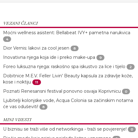
VEZANI ČLANCI
Moćni wellness asistent: Bellabeat IVY+ pametna narukvica
4
Dior Vernis: lakovi za cool jesen
8
Inovativna njega koja ide i preko make-upa
9
Foreo luksuzna njega: raskošno spa iskustvo za lice i tijelo
2
Dobitnice M.E.V. Feller Livin' Beauty kapsula za zdravlje kože,
kose i noktiju
11
Poznati Renesansni festival ponovno osvaja Koprivnicu
0
Ljubitelji kolonjske vode, Acqua Colonia sa začinskim notama
će vas oduševiti!
8
MINI VIJESTI
U biznisu se traži više od networkinga - traži se povjerenje!
0