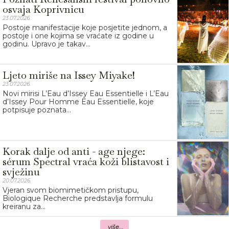
osvaja Koprivnicu
23.07.2026.
Postoje manifestacije koje posjetite jednom, a
postoje i one kojima se vraćate iz godine u
godinu. Upravo je takav...
Ljeto miriše na Issey Miyake!
23.07.2026.
Novi mirisi L’Eau d’Issey Eau Essentielle i L’Eau
d’Issey Pour Homme Eau Essentielle, koje
potpisuje poznata...
Korak dalje od anti - age njege:
sérum Spectral vraća koži blistavost i
svježinu
20.07.2026.
Vjeran svom biomimetičkom pristupu,
Biologique Recherche predstavlja formulu
kreiranu za...
više...