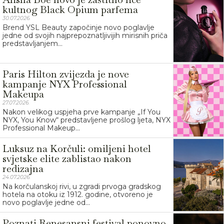
kultnog Black Opium parfema
30.07.2026.
Brend YSL Beauty započinje novo poglavlje
jedne od svojih najprepoznatljivijih mirisnih priča
predstavljanjem...
Paris Hilton zvijezda je nove
kampanje NYX Professional
Makeupa
27.07.2026.
Nakon velikog uspjeha prve kampanje „If You
NYX, You Know“ predstavljene prošlog ljeta, NYX
Professional Makeup...
Luksuz na Korčuli: omiljeni hotel
svjetske elite zablistao nakon
redizajna
24.07.2026.
Na korčulanskoj rivi, u zgradi prvoga gradskog
hotela na otoku iz 1912. godine, otvoreno je
novo poglavlje jedne od...
Poznati Renesansni festival ponovno