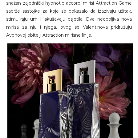
snažan zajednički hypnotic accord, mirisi Attraction Game
sadrže sastojke za koje se pokazalo da izazivaju užitak,
stimuliraju um i iskušavaju osjetila. Dva neodoljiva nova
mirisa za nju i njega, ovog se Valentinova pridružuju
Avonovoj obitelji Attraction mirisne linije.