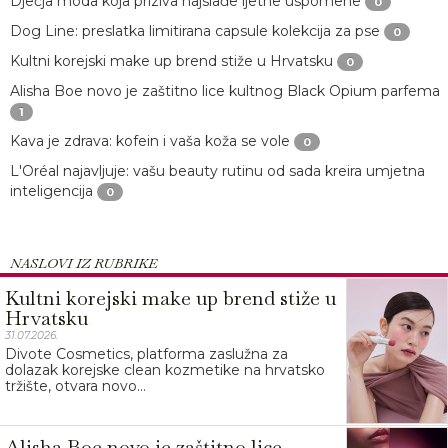
Dječja moda koja priziva najslađe ljetne uspomene
0
Dog Line: preslatka limitirana capsule kolekcija za pse
0
Kultni korejski make up brend stiže u Hrvatsku
0
Alisha Boe novo je zaštitno lice kultnog Black Opium parfema
1
Kava je zdrava: kofein i vaša koža se vole
0
L'Oréal najavljuje: vašu beauty rutinu od sada kreira umjetna
inteligencija
0
NASLOVI IZ RUBRIKE
Kultni korejski make up brend stiže u
Hrvatsku
31.07.2026.
Divote Cosmetics, platforma zaslužna za
dolazak korejske clean kozmetike na hrvatsko
tržište, otvara novo...
Alisha Boe novo je zaštitno lice