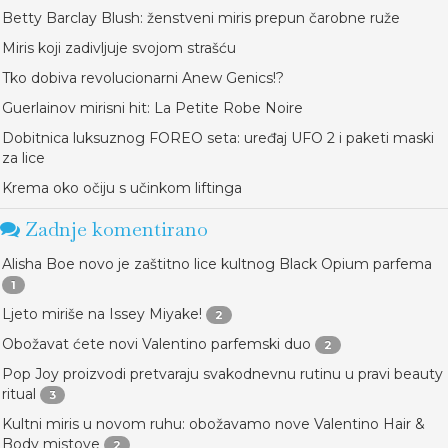
Betty Barclay Blush: ženstveni miris prepun čarobne ruže
Miris koji zadivljuje svojom strašću
Tko dobiva revolucionarni Anew Genics!?
Guerlainov mirisni hit: La Petite Robe Noire
Dobitnica luksuznog FOREO seta: uređaj UFO 2 i paketi maski
za lice
Krema oko očiju s učinkom liftinga
Zadnje komentirano
Alisha Boe novo je zaštitno lice kultnog Black Opium parfema
1
Ljeto miriše na Issey Miyake!
2
Obožavat ćete novi Valentino parfemski duo
2
Pop Joy proizvodi pretvaraju svakodnevnu rutinu u pravi beauty
ritual
3
Kultni miris u novom ruhu: obožavamo nove Valentino Hair &
Body mistove
2