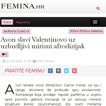
Prijava
Registracija
Sreća
Ljepota
Zdravlje
Vitkost
NAJNOVIJI ČLANCI
PODLA POODLA Webshop
Avon slavi Valentinovo uz
Moda
Ljubav
Relax
Putovanja
Recepti
uzbudljivi mirisni afrodizijak
Proizvodi
Knjige
Cool
6
04.02.2022. 11:00
Foto: Press
PRATITE FEMINU
A
von lansira nove Attraction Game mirise za nju i
njega, stvorene da probude igru privlačnosti.
Kompanija koja prodaje najviše parfema u svijetu
opet pomiče granice inovacija te pri razvoju mirisne
strukture koristi neuroznanost, što ovim mirisima