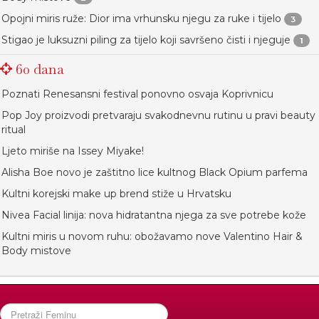
Opojni miris ruže: Dior ima vrhunsku njegu za ruke i tijelo
3
Stigao je luksuzni piling za tijelo koji savršeno čisti i njeguje
1
60 dana
Poznati Renesansni festival ponovno osvaja Koprivnicu
Pop Joy proizvodi pretvaraju svakodnevnu rutinu u pravi beauty
ritual
Ljeto miriše na Issey Miyake!
Alisha Boe novo je zaštitno lice kultnog Black Opium parfema
Kultni korejski make up brend stiže u Hrvatsku
Nivea Facial linija: nova hidratantna njega za sve potrebe kože
Kultni miris u novom ruhu: obožavamo nove Valentino Hair &
Body mistove