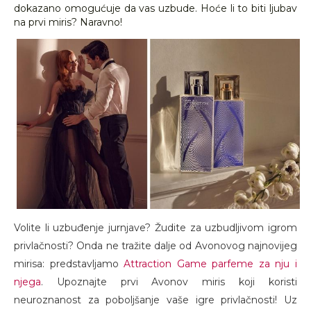
dokazano omogućuje da vas uzbude. Hoće li to biti ljubav
na prvi miris? Naravno!
Volite li uzbuđenje jurnjave? Žudite za uzbudljivom igrom
privlačnosti? Onda ne tražite dalje od Avonovog najnovijeg
mirisa: predstavljamo
Attraction Game parfeme za nju i
njega
. Upoznajte prvi Avonov miris koji koristi
neuroznanost za poboljšanje vaše igre privlačnosti! Uz