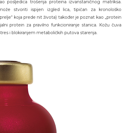
o posljedica trošenja proteina izvanstaničnog matriksa.
e stvoriti ispijen izgled lica, tipičan za kronološko
prelje“ koja prede nit života) također je poznat kao „protein
jalni protein za pravilno funkcioniranje stanica. Kožu čuva
tres i blokiranjem metaboličkih putova starenja.