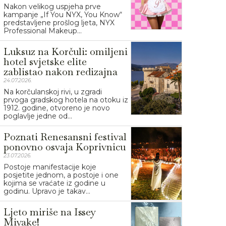
Nakon velikog uspjeha prve
kampanje „If You NYX, You Know“
predstavljene prošlog ljeta, NYX
Professional Makeup...
Luksuz na Korčuli: omiljeni
hotel svjetske elite
zablistao nakon redizajna
24.07.2026.
Na korčulanskoj rivi, u zgradi
prvoga gradskog hotela na otoku iz
1912. godine, otvoreno je novo
poglavlje jedne od...
Poznati Renesansni festival
ponovno osvaja Koprivnicu
23.07.2026.
Postoje manifestacije koje
posjetite jednom, a postoje i one
kojima se vraćate iz godine u
godinu. Upravo je takav...
Ljeto miriše na Issey
Miyake!