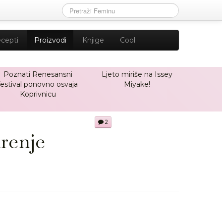
cepti
Proizvodi
Knjige
Cool
Poznati Renesansni
Ljeto miriše na Issey
festival ponovno osvaja
Miyake!
Koprivnicu
2
arenje