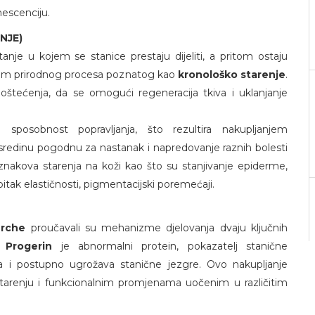
nescenciju.
NJE)
anje u kojem se stanice prestaju dijeliti, a pritom ostaju
ekom prirodnog procesa poznatog kao
kronološko starenje
.
tećenja, da se omogući regeneracija tkiva i uklanjanje
sposobnost popravljanja, što rezultira nakupljanjem
sredinu pogodnu za nastanak i napredovanje raznih bolesti
h znakova starenja na koži kao što su stanjivanje epiderme,
tak elastičnosti, pigmentacijski poremećaji.
erche
proučavali su mehanizme djelovanja dvaju ključnih
e:
Progerin
je abnormalni protein, pokazatelj stanične
a i postupno ugrožava stanične jezgre. Ovo nakupljanje
starenju i funkcionalnim promjenama uočenim u različitim