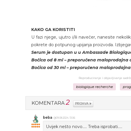
KAKO GA KORISTITI
U fazi njege, ujutro i/ili navečer, nanesite nekoli
pokrete do potpunog upijanja proizvoda. Izbjegav
Serum je dostupan u u Ambassade Biologique
Bočica od 8 ml – preporučena maloprodajna c
Bočica od 30 ml – preporučena maloprodajna 
Reproduciranje i objavljivanje sadr
biologique recherche
prog
2
KOMENTARA
PRIJAVA
beba
@09.08.2024. 13:06
Uvijek nešto novo..... Treba isprobati.....