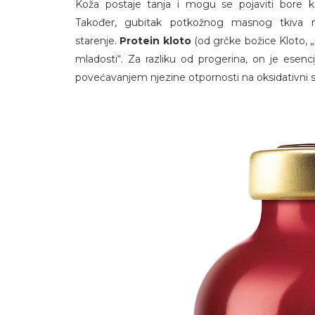
Koža postaje tanja i mogu se pojaviti bore ka
Također, gubitak potkožnog masnog tkiva mož
starenje.
Protein kloto
(od grčke božice Kloto, „
mladosti“. Za razliku od progerina, on je esenci
povećavanjem njezine otpornosti na oksidativni s