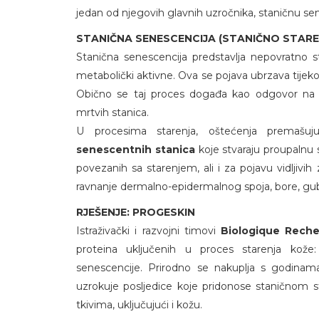
jedan od njegovih glavnih uzročnika, staničnu se
STANIČNA SENESCENCIJA (STANIČNO STARE
Stanična senescencija predstavlja nepovratno st
metabolički aktivne. Ova se pojava ubrzava tij
Obično se taj proces događa kao odgovor na oš
mrtvih stanica.
U procesima starenja, oštećenja premašuju 
senescentnih stanica
koje stvaraju proupalnu 
povezanih sa starenjem, ali i za pojavu vidljivi
ravnanje dermalno-epidermalnog spoja, bore, gubi
RJEŠENJE: PROGESKIN
Istraživački i razvojni timovi
Biologique Rech
proteina uključenih u proces starenja kož
senescencije. Prirodno se nakuplja s godinam
uzrokuje posljedice koje pridonose staničnom 
tkivima, uključujući i kožu.