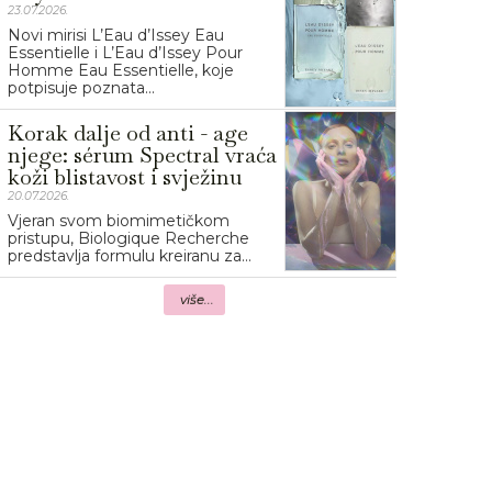
23.07.2026.
Novi mirisi L’Eau d’Issey Eau
Essentielle i L’Eau d’Issey Pour
Homme Eau Essentielle, koje
potpisuje poznata...
Korak dalje od anti - age
njege: sérum Spectral vraća
koži blistavost i svježinu
20.07.2026.
Vjeran svom biomimetičkom
pristupu, Biologique Recherche
predstavlja formulu kreiranu za...
više...