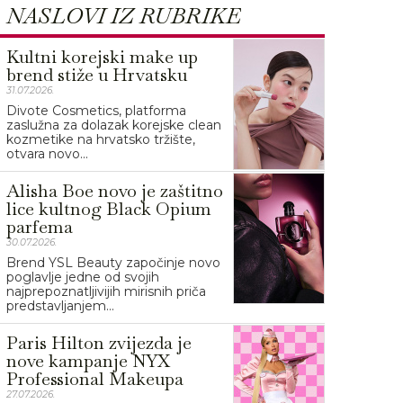
NASLOVI IZ RUBRIKE
Kultni korejski make up
brend stiže u Hrvatsku
31.07.2026.
Divote Cosmetics, platforma
zaslužna za dolazak korejske clean
kozmetike na hrvatsko tržište,
otvara novo...
Alisha Boe novo je zaštitno
lice kultnog Black Opium
parfema
30.07.2026.
Brend YSL Beauty započinje novo
poglavlje jedne od svojih
najprepoznatljivijih mirisnih priča
predstavljanjem...
Paris Hilton zvijezda je
nove kampanje NYX
Professional Makeupa
27.07.2026.