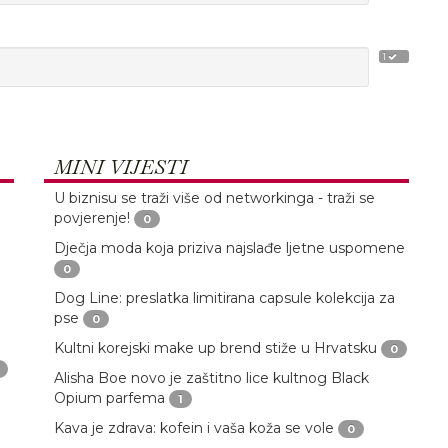
1
MINI VIJESTI
U biznisu se traži više od networkinga - traži se
povjerenje!
0
Dječja moda koja priziva najslađe ljetne uspomene
0
Dog Line: preslatka limitirana capsule kolekcija za
pse
0
Kultni korejski make up brend stiže u Hrvatsku
0
Alisha Boe novo je zaštitno lice kultnog Black
Opium parfema
1
Kava je zdrava: kofein i vaša koža se vole
0