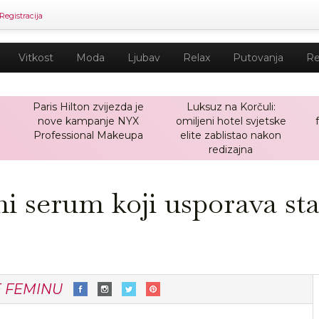
Registracija
Vitkost
Moda
Ljubav
Relax
Putovanja
Re
Paris Hilton zvijezda je
Luksuz na Korčuli:
nove kampanje NYX
omiljeni hotel svjetske
a
Professional Makeupa
elite zablistao nakon
redizajna
ni serum koji usporava st
E FEMINU