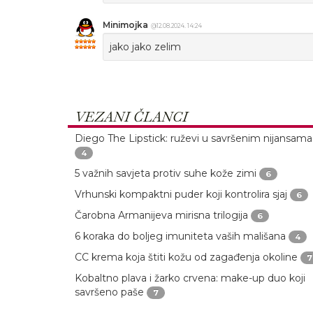
Minimojka
@12.08.2024. 14:24
jako jako zelim
VEZANI ČLANCI
Diego The Lipstick: ruževi u savršenim nijansama
4
5 važnih savjeta protiv suhe kože zimi
6
Vrhunski kompaktni puder koji kontrolira sjaj
6
Čarobna Armanijeva mirisna trilogija
6
6 koraka do boljeg imuniteta vaših mališana
4
CC krema koja štiti kožu od zagađenja okoline
7
Kobaltno plava i žarko crvena: make-up duo koji
savršeno paše
7