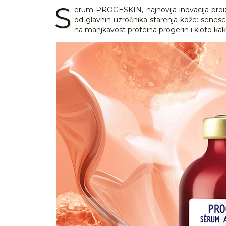
S
erum PROGESKIN, najnovija inovacija proiza
od glavnih uzročnika starenja kože: senesce
na manjkavost proteina progerin i kloto kak