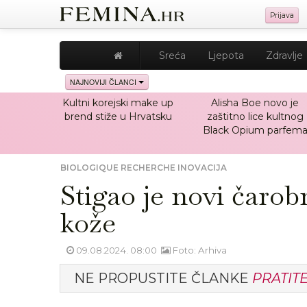
Prijava
Sreća
Ljepota
Zdravlje
NAJNOVIJI ČLANCI
Kultni korejski make up
Alisha Boe novo je
brend stiže u Hrvatsku
zaštitno lice kultnog
Black Opium parfem
BIOLOGIQUE RECHERCHE INOVACIJA
Stigao je novi čarob
kože
09.08.2024. 08:00
Foto: Arhiva
NE PROPUSTITE ČLANKE
PRATIT