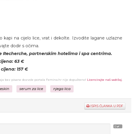
ko kapi na cijelo lice, vrat i dekolte. Izvodite lagane uzlazne
ajte dodir s očima.
 Recherche, partnerskim hotelima i spa centrima.
ijena: 63 €
cijena: 157 €
žaja bez pisane dozvole portala Femina.hr nije dopušteno!
Licencirajte naš sadržaj.
eskin
serum za lice
njega lica
ISPIS ČLANKA U PDF
0