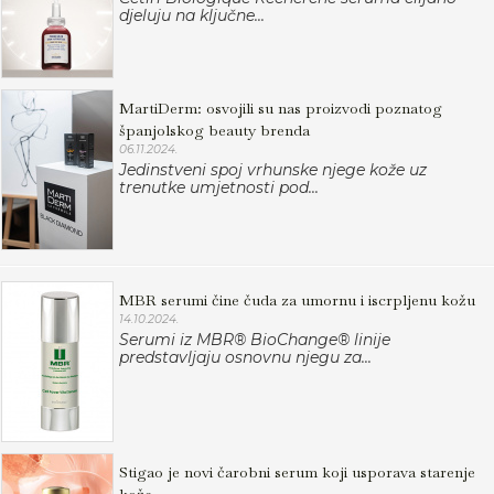
djeluju na ključne...
MartiDerm: osvojili su nas proizvodi poznatog
španjolskog beauty brenda
06.11.2024.
Jedinstveni spoj vrhunske njege kože uz
trenutke umjetnosti pod...
MBR serumi čine čuda za umornu i iscrpljenu kožu
14.10.2024.
Serumi iz MBR® BioChange® linije
predstavljaju osnovnu njegu za...
Stigao je novi čarobni serum koji usporava starenje