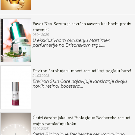
Payot Neo-Serum je savršen saveznik u borbi protiv
starenja!
01.04.2025.
U ekskluzivnom okruženju Martimex
parfumerije na Britanskom trgu,...
Environ čarobnjaci: moćni serumi koji peglaju bore!
24.03.2025.
Environ Skin Care najavljuje lansiranje dvaju
novih retinol boostera,...
Četiri čarobnjaka: ovi Biologique Recherche serumi
trajno pomlađuju kožu
10.02.2025.
Četiri Biologique Recherche seruma ciljano