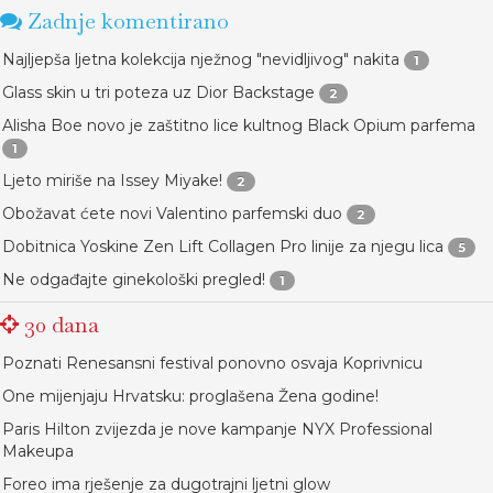
Zadnje komentirano
Najljepša ljetna kolekcija nježnog "nevidljivog" nakita
1
Glass skin u tri poteza uz Dior Backstage
2
Alisha Boe novo je zaštitno lice kultnog Black Opium parfema
1
Ljeto miriše na Issey Miyake!
2
Obožavat ćete novi Valentino parfemski duo
2
Dobitnica Yoskine Zen Lift Collagen Pro linije za njegu lica
5
Ne odgađajte ginekološki pregled!
1
30 dana
Poznati Renesansni festival ponovno osvaja Koprivnicu
One mijenjaju Hrvatsku: proglašena Žena godine!
Paris Hilton zvijezda je nove kampanje NYX Professional
Makeupa
Foreo ima rješenje za dugotrajni ljetni glow