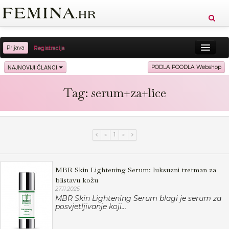
Prijava
Registracija
Sreća
Ljepota
Zdravlje
Vitkost
NAJNOVIJI ČLANCI
PODLA POODLA Webshop
Moda
Ljubav
Relax
Putovanja
Recepti
Tag: serum+za+lice
Proizvodi
Knjige
Cool
«
1
»
MBR Skin Lightening Serum: luksuzni tretman za
blistavu kožu
27.11.2025.
MBR Skin Lightening Serum blagi je serum za
posvjetljivanje koji...