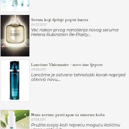
Serum koji djeluje poput lasera
24.02.2012.
Već nakon prvog nanošenja novog seruma
Helena Rubinstein Re-Plasty...
Lancôme Visionnaire - novo ime ljepote
09.09.2011.
Lancôme je ostvario tehnološki korak naprijed
otkrivši novu,...
Nuxe serum: pravi spas za umornu kožu
07.09.2011.
Pružite svojoj koži najveću moguću količinu