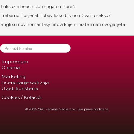
Luksuzni beach club stigao u Poreč
Trebamo li osjećati ljubav kako bismo uživali u seksu?
Stigli su novi romantasy hitovi koje morate imati ovoga ljeta
Impressum
O nama
Marketing
Licenciranje sadržaja
Uvjeti korištenja
Cookies / Kolačići
© 2009-2026. Femina Media d.o.o. Sva prava pridržana.