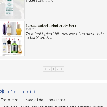
vlage i aktivnih...
Serumi: najbolji aduti protiv bora
11.01.2011.
Za mlađi izgled i blistavu kožu, kao glavni adut
u borbi protiv...
«
1
»
Još na Femini
Zašto je menstruacija i dalje tabu tema