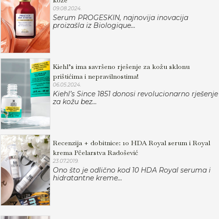
kože
09.08.2024.
Serum PROGESKIN, najnovija inovacija
proizašla iz Biologique...
Kiehl’s ima savršeno rješenje za kožu sklonu
prištićima i nepravilnostima!
06.05.2024.
Kiehl’s Since 1851 donosi revolucionarno rješenje
za kožu bez...
Recenzija + dobitnice: 10 HDA Royal serum i Royal
krema Pčelarstva Radošević
23.07.2019.
Ono što je odlično kod 10 HDA Royal seruma i
hidratantne kreme...