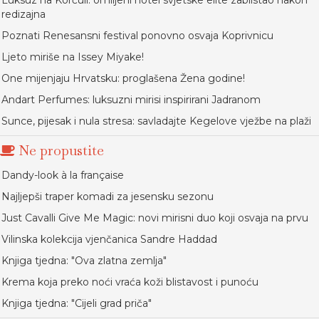
Luksuz na Korčuli: omiljeni hotel svjetske elite zablistao nakon
redizajna
Poznati Renesansni festival ponovno osvaja Koprivnicu
Ljeto miriše na Issey Miyake!
One mijenjaju Hrvatsku: proglašena Žena godine!
Andart Perfumes: luksuzni mirisi inspirirani Jadranom
Sunce, pijesak i nula stresa: savladajte Kegelove vježbe na plaži
Ne propustite
Dandy-look à la française
Najljepši traper komadi za jesensku sezonu
Just Cavalli Give Me Magic: novi mirisni duo koji osvaja na prvu
Vilinska kolekcija vjenčanica Sandre Haddad
Knjiga tjedna: "Ova zlatna zemlja"
Krema koja preko noći vraća koži blistavost i punoću
Knjiga tjedna: "Cijeli grad priča"