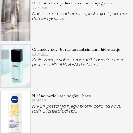
Dr. Hauschka: jedinstvena noćna njega lica
30.06.2015.
Noć je vrijeme odmora i opuštanja. Tijelo, um i
duh se tijekom...
Chanelov novi borac za maksimalnu hidrataciju
03.04.2015.
Koža vam je suha i umorna? Chanelov novi
proizvod HYDRA BEAUTY Micro...
Nježne perle koje peglaju bore
16.01.2015.
NIVEA postavlja njegu protiv bora na novu
razinu lansirajući na...