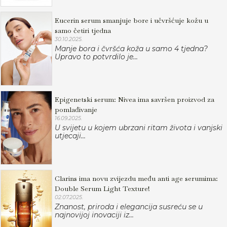
Eucerin serum smanjuje bore i učvršćuje kožu u
samo četiri tjedna
30.10.2025.
Manje bora i čvršća koža u samo 4 tjedna?
Upravo to potvrdilo je...
Epigenetski serum: Nivea ima savršen proizvod za
pomlađivanje
16.09.2025.
U svijetu u kojem ubrzani ritam života i vanjski
utjecaji...
Clarins ima novu zvijezdu među anti age serumima:
Double Serum Light Texture!
02.07.2025.
Znanost, priroda i elegancija susreću se u
najnovijoj inovaciji iz...