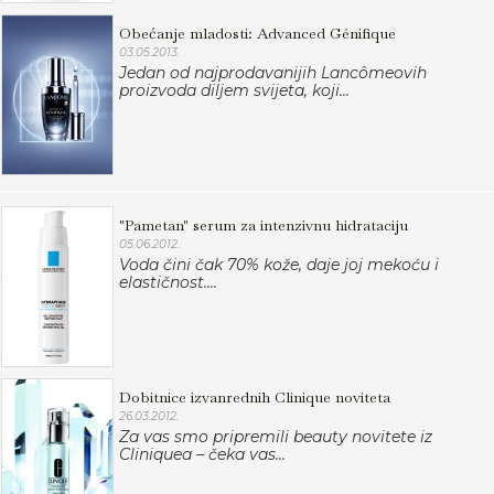
Obećanje mladosti: Advanced Génifique
03.05.2013.
Jedan od najprodavanijih Lancômeovih
proizvoda diljem svijeta, koji...
"Pametan" serum za intenzivnu hidrataciju
05.06.2012.
Voda čini čak 70% kože, daje joj mekoću i
elastičnost....
Dobitnice izvanrednih Clinique noviteta
26.03.2012.
Za vas smo pripremili beauty novitete iz
Cliniquea – čeka vas...