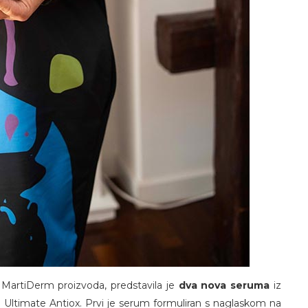
 MartiDerm proizvoda, predstavila je
dva nova seruma
iz
 Ultimate Antiox. Prvi je serum formuliran s naglaskom na