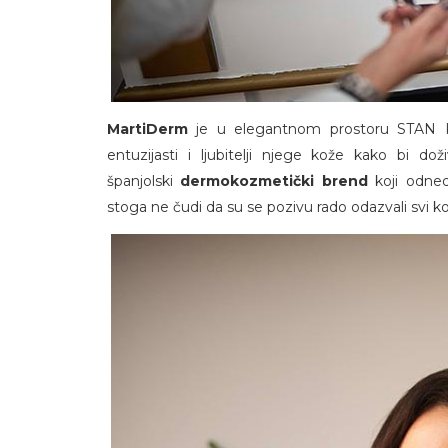
MartiDerm
je u elegantnom prostoru STAN K
entuzijasti i ljubitelji njege kože kako bi doži
španjolski
dermokozmetički brend
koji odned
stoga ne čudi da su se pozivu rado odazvali svi 