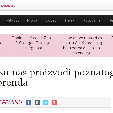
Registracija
Vitkost
Moda
Ljubav
Relax
Putovanja
Re
Dobitnica Yoskine Zen
Lijepe obrve u pauzi za
i
Lift Collagen Pro linije
kavu: u CHIX threading
za njegu lica
baru nema čekanja ni
rezervacije
 su nas proizvodi poznato
brenda
E FEMINU