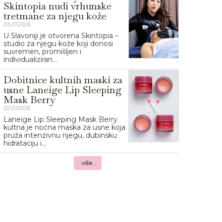
Skintopia nudi vrhunske
tretmane za njegu kože
03.07.2026.
U Slavoniji je otvorena Skintopia –
studio za njegu kože koji donosi
suvremen, promišljen i
individualiziran...
Dobitnice kultnih maski za
usne Laneige Lip Sleeping
Mask Berry
02.07.2026.
Laneige Lip Sleeping Mask Berry
kultna je noćna maska za usne koja
pruža intenzivnu njegu, dubinsku
hidrataciju i...
više...