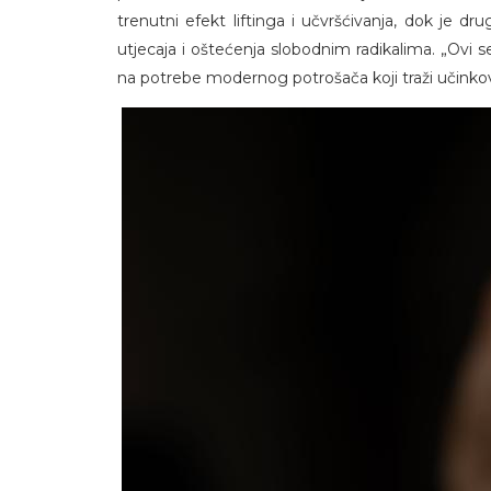
trenutni efekt liftinga i učvršćivanja, dok je d
utjecaja i oštećenja slobodnim radikalima. „Ovi
na potrebe modernog potrošača koji traži učinkovitu