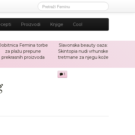
cepti
Proizvodi
Knjige
Cool
Dobitnica Femina torbe
Slavonska beauty oaza:
za plažu prepune
Skintopia nudi vrhunske
prekrasnih proizvoda
tretmane za njegu kože
1
g