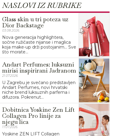
NASLOVI IZ RUBRIKE
Glass skin u tri poteza uz
Dior Backstage
03.08.2026.
Nova generacija highlightera,
sočne ružičaste nijanse i maglica
koja make-up drži postojanim… Sve
što morate...
Andart Perfumes: luksuzni
mirisi inspirirani Jadranom
21.07.2026.
U Zagrebu je svečano predstavljen
Andart Perfumes, novi hrvatski
niche brend luksuznih parfema i
difuzora. Pokrenut...
Dobitnica Yoskine Zen Lift
Collagen Pro linije za
njegu lica
17.07.2026.
Yoskine ZEN LIFT Collagen