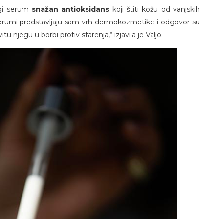
rugi serum
snažan antioksidans
koji štiti kožu od vanjskih
 serumi predstavljaju sam vrh dermokozmetike i odgovor su
 njegu u borbi protiv starenja,“ izjavila je Valjo.