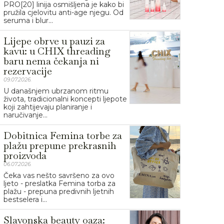
PRO[20] linija osmišljena je kako bi
pružila cjelovitu anti-age njegu. Od
seruma i blur...
Lijepe obrve u pauzi za
kavu: u CHIX threading
baru nema čekanja ni
rezervacije
09.07.2026.
U današnjem ubrzanom ritmu
života, tradicionalni koncepti ljepote
koji zahtijevaju planiranje i
naručivanje...
Dobitnica Femina torbe za
plažu prepune prekrasnih
proizvoda
06.07.2026.
Čeka vas nešto savršeno za ovo
ljeto - preslatka Femina torba za
plažu - prepuna predivnih ljetnih
bestselera i...
Slavonska beauty oaza: