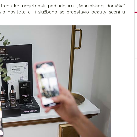
trenutke umjetnosti pod idejom „španjolskog doručka“
vio novitete ali i službeno se predstavio beauty sceni u