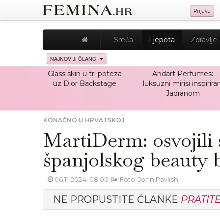
Prijava
Sreća
Ljepota
Zdravlje
NAJNOVIJI ČLANCI
Glass skin u tri poteza
Andart Perfumes:
uz Dior Backstage
luksuzni mirisi inspiriran
Jadranom
KONAČNO U HRVATSKOJ
MartiDerm: osvojili
španjolskog beauty 
06.11.2024. 08:00
Foto: John Pavlish
NE PROPUSTITE ČLANKE
PRATIT