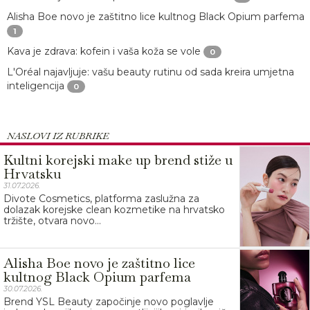
Alisha Boe novo je zaštitno lice kultnog Black Opium parfema
1
Kava je zdrava: kofein i vaša koža se vole
0
L'Oréal najavljuje: vašu beauty rutinu od sada kreira umjetna
inteligencija
0
NASLOVI IZ RUBRIKE
Kultni korejski make up brend stiže u
Hrvatsku
31.07.2026.
Divote Cosmetics, platforma zaslužna za
dolazak korejske clean kozmetike na hrvatsko
tržište, otvara novo...
Alisha Boe novo je zaštitno lice
kultnog Black Opium parfema
30.07.2026.
Brend YSL Beauty započinje novo poglavlje