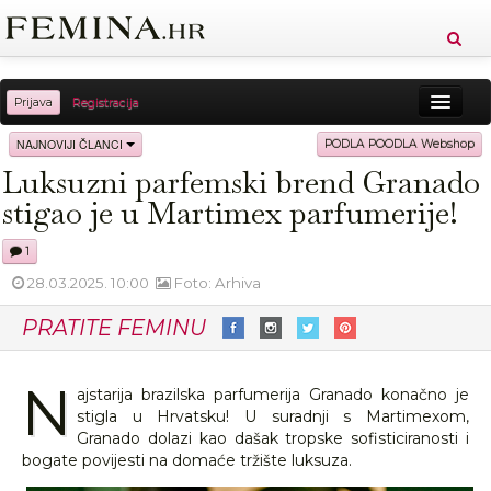
Prijava
Registracija
Sreća
Ljepota
Zdravlje
Vitkost
NAJNOVIJI ČLANCI
PODLA POODLA Webshop
Luksuzni parfemski brend Granado
Moda
Ljubav
Relax
Putovanja
Recepti
stigao je u Martimex parfumerije!
Proizvodi
Knjige
Cool
1
28.03.2025. 10:00
Foto: Arhiva
PRATITE FEMINU
N
ajstarija brazilska parfumerija Granado konačno je
stigla u Hrvatsku! U suradnji s Martimexom,
Granado dolazi kao dašak tropske sofisticiranosti i
bogate povijesti na domaće tržište luksuza.