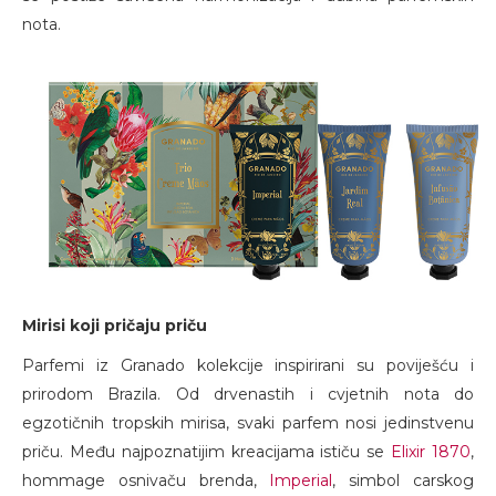
nota.
Mirisi koji pričaju priču
Parfemi iz Granado kolekcije inspirirani su poviješću i
prirodom Brazila. Od drvenastih i cvjetnih nota do
egzotičnih tropskih mirisa, svaki parfem nosi jedinstvenu
priču. Među najpoznatijim kreacijama ističu se
Elixir 1870
,
hommage osnivaču brenda,
Imperial
, simbol carskog