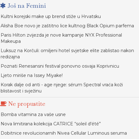
Još na Femini
Kultni korejski make up brend stiže u Hrvatsku
Alisha Boe novo je zaštitno lice kultnog Black Opium parfema
Paris Hilton zvijezda je nove kampanje NYX Professional
Makeupa
Luksuz na Korčuli: omiljeni hotel svjetske elite zablistao nakon
redizajna
Poznati Renesansni festival ponovno osvaja Koprivnicu
Ljeto miriše na Issey Miyake!
Korak dalje od anti - age njege: sérum Spectral vraća koži
blistavost i svježinu
Ne propustite
Bomba vitamina za vaše usne
Nova limitirana kolekcija CATRICE “soleil d'été”
Dobitnice revolucionarnih Nivea Cellular Luminous seruma