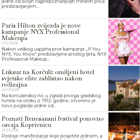
jedne od svojih najprepoznatljivijih mirisnih priča
predstavljanjem...
Paris Hilton zvijezda je nove
kampanje NYX Professional
Makeupa
27.07.2026.
Nakon velikog uspjeha prve kampanje „If You
NYX, You Know“ predstavljene prošlog ljeta, NYX
Professional Makeup...
Luksuz na Korčuli: omiljeni hotel
svjetske elite zablistao nakon
redizajna
24.07.2026.
Na korčulanskoj rivi, u zgradi prvoga gradskog
hotela na otoku iz 1912. godine, otvoreno je
novo poglavlje jedne od...
Poznati Renesansni festival ponovno
osvaja Koprivnicu
23.07.2026.
Postoje manifestacije koje posjetite jednom, a