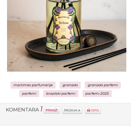
martimex parfumerije
granado
granado parfemi
parfemi
brazilski parfemi
parfemi 2025
1
KOMENTARA
PRIKAŽI
PRIJAVA
ISPIS