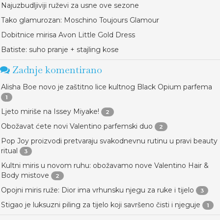
Najuzbudljiviji ruževi za usne ove sezone
Tako glamurozan: Moschino Toujours Glamour
Dobitnice mirisa Avon Little Gold Dress
Batiste: suho pranje + stajling kose
Zadnje komentirano
Alisha Boe novo je zaštitno lice kultnog Black Opium parfema
1
Ljeto miriše na Issey Miyake!
2
Obožavat ćete novi Valentino parfemski duo
2
Pop Joy proizvodi pretvaraju svakodnevnu rutinu u pravi beauty
ritual
3
Kultni miris u novom ruhu: obožavamo nove Valentino Hair &
Body mistove
2
Opojni miris ruže: Dior ima vrhunsku njegu za ruke i tijelo
3
Stigao je luksuzni piling za tijelo koji savršeno čisti i njeguje
1