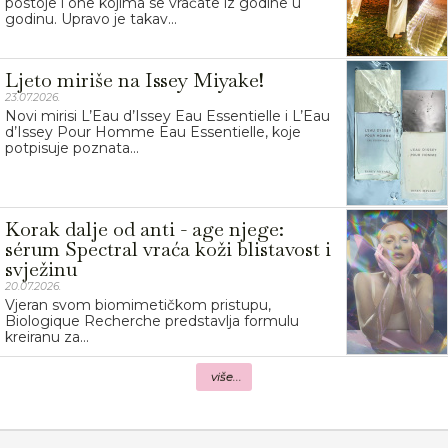
postoje i one kojima se vraćate iz godine u
godinu. Upravo je takav...
Ljeto miriše na Issey Miyake!
23.07.2026.
Novi mirisi L’Eau d’Issey Eau Essentielle i L’Eau
d’Issey Pour Homme Eau Essentielle, koje
potpisuje poznata...
Korak dalje od anti - age njege:
sérum Spectral vraća koži blistavost i
svježinu
20.07.2026.
Vjeran svom biomimetičkom pristupu,
Biologique Recherche predstavlja formulu
kreiranu za...
više...