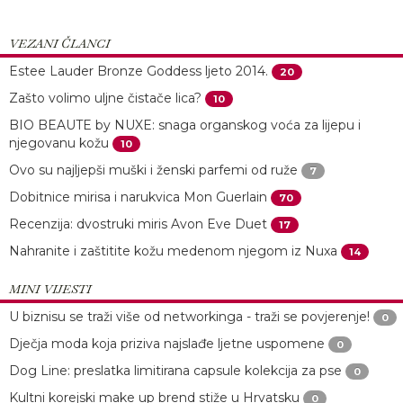
VEZANI ČLANCI
Estee Lauder Bronze Goddess ljeto 2014.
20
Zašto volimo uljne čistače lica?
10
BIO BEAUTE by NUXE: snaga organskog voća za lijepu i
njegovanu kožu
10
Ovo su najljepši muški i ženski parfemi od ruže
7
Dobitnice mirisa i narukvica Mon Guerlain
70
Recenzija: dvostruki miris Avon Eve Duet
17
Nahranite i zaštitite kožu medenom njegom iz Nuxa
14
MINI VIJESTI
U biznisu se traži više od networkinga - traži se povjerenje!
0
Dječja moda koja priziva najslađe ljetne uspomene
0
Dog Line: preslatka limitirana capsule kolekcija za pse
0
Kultni korejski make up brend stiže u Hrvatsku
0