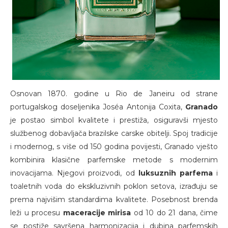
Osnovan 1870. godine u Rio de Janeiru od strane
portugalskog doseljenika Joséa Antonija Coxita,
Granado
je postao simbol kvalitete i prestiža, osiguravši mjesto
službenog dobavljača brazilske carske obitelji. Spoj tradicije
i modernog, s više od 150 godina povijesti, Granado vješto
kombinira klasične parfemske metode s modernim
inovacijama. Njegovi proizvodi, od
luksuznih parfema
i
toaletnih voda do ekskluzivnih poklon setova, izrađuju se
prema najvišim standardima kvalitete. Posebnost brenda
leži u procesu
maceracije mirisa
od 10 do 21 dana, čime
se postiže savršena harmonizacija i dubina parfemskih