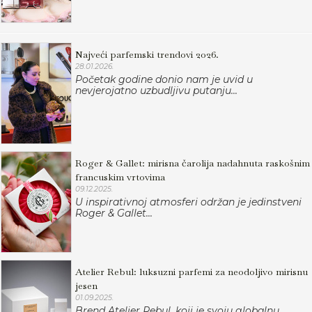
Najveći parfemski trendovi 2026.
28.01.2026.
Početak godine donio nam je uvid u
nevjerojatno uzbudljivu putanju...
Roger & Gallet: mirisna čarolija nadahnuta raskošnim
francuskim vrtovima
09.12.2025.
U inspirativnoj atmosferi održan je jedinstveni
Roger & Gallet...
Atelier Rebul: luksuzni parfemi za neodoljivo mirisnu
jesen
01.09.2025.
Brend Atelier Rebul, koji je svoju globalnu