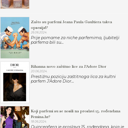
Zašto su parfemi Jeana Paula Gaultiera takva
opsesija!?
26.06.2024.
Prije pomame za niche parfemima, ljubitelji
parfema bili su...
Rihanna novo zaštitno lice za J'Adore Dior
20.06.2024.
Prestižnu poziciju zaštitnoga lica za kultni
parfem J'Adore Dior...
Koji parfemi su se nosili na proslavi 15. rođendana
Femina.hr?
18.06.2024.
Quinceañera je proslava 15. rođendana, koja je