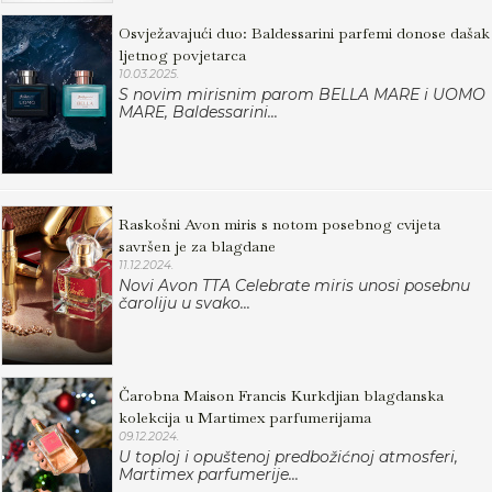
Osvježavajući duo: Baldessarini parfemi donose dašak
ljetnog povjetarca
10.03.2025.
S novim mirisnim parom BELLA MARE i UOMO
MARE, Baldessarini...
Raskošni Avon miris s notom posebnog cvijeta
savršen je za blagdane
11.12.2024.
Novi Avon TTA Celebrate miris unosi posebnu
čaroliju u svako...
Čarobna Maison Francis Kurkdjian blagdanska
kolekcija u Martimex parfumerijama
09.12.2024.
U toploj i opuštenoj predbožićnoj atmosferi,
Martimex parfumerije...