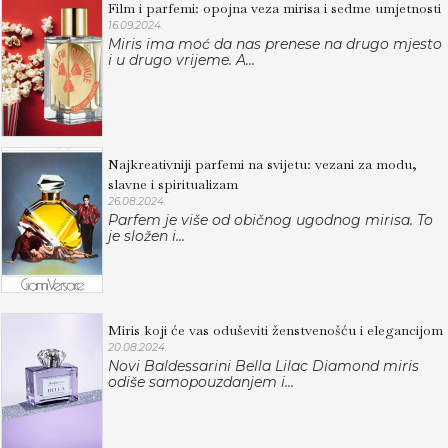
Film i parfemi: opojna veza mirisa i sedme umjetnosti
16.09.2024.
Miris ima moć da nas prenese na drugo mjesto
i u drugo vrijeme. A...
Najkreativniji parfemi na svijetu: vezani za modu,
slavne i spiritualizam
26.08.2024.
Parfem je više od običnog ugodnog mirisa. To
je složen i...
Miris koji će vas oduševiti ženstvenošću i elegancijom
20.08.2024.
Novi Baldessarini Bella Lilac Diamond miris
odiše samopouzdanjem i...