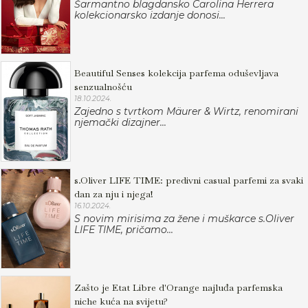
Šarmantno blagdansko Carolina Herrera
kolekcionarsko izdanje donosi...
Beautiful Senses kolekcija parfema oduševljava
senzualnošću
18.10.2024.
Zajedno s tvrtkom Mäurer & Wirtz, renomirani
njemački dizajner...
s.Oliver LIFE TIME: predivni casual parfemi za svaki
dan za nju i njega!
16.10.2024.
S novim mirisima za žene i muškarce s.Oliver
LIFE TIME, pričamo...
Zašto je Etat Libre d'Orange najluđa parfemska
niche kuća na svijetu?