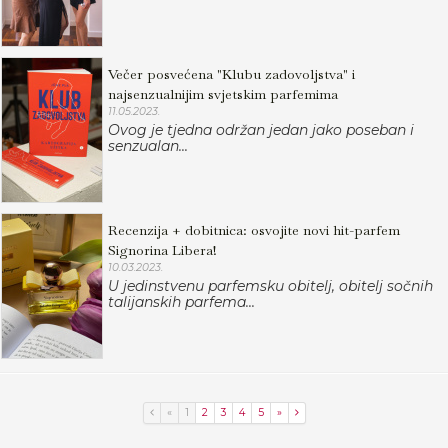
Večer posvećena "Klubu zadovoljstva" i
najsenzualnijim svjetskim parfemima
11.05.2023.
Ovog je tjedna održan jedan jako poseban i
senzualan...
Recenzija + dobitnica: osvojite novi hit-parfem
Signorina Libera!
10.03.2023.
U jedinstvenu parfemsku obitelj, obitelj sočnih
talijanskih parfema...
«
1
2
3
4
5
»