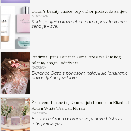
Editor's beauty choice: top 5 Dior proizvoda za ljeto
30.07.2024.
Kada je riječ o kozmetici, zlatno pravilo većine
žena je – sve...
Predivna ljetna Durance Oaza: proslava ženskog
talenta, snage i održivosti
19.07.2024.
Durance Oaza s ponosom najavljuje lansiranje
novog ljetnog izdanja...
Ženstven, blistav i nježan: zaljubili smo se u Elizabeth
Arden White Tea Eau Florale
15.07.2024.
Elizabeth Arden debitira svoju novu blistavu
interpretaciju...