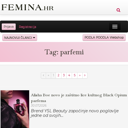
Prijava
Registracija
Sreća
Ljepota
Zdravlje
Vitkost
NAJNOVIJI ČLANCI
PODLA POODLA Webshop
Moda
Ljubav
Relax
Putovanja
Recepti
Tag: parfemi
Proizvodi
Knjige
Cool
«
1
2
3
4
5
»
Alisha Boe novo je zaštitno lice kultnog Black Opium
parfema
30.07.2026.
Brend YSL Beauty započinje novo poglavlje
jedne od svojih...