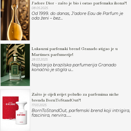
J'adore Dior - zašto je bio i ostao parfemska ikona?!
08.05.2025.
Od 1999. do danas, J’adore Eau de Parfum je
oda ženi – bez...
Luksuzni parfemski brend Granado stigao je u
Martimex parfumerije!
28.03.2025.
Najstarija brazilska parfumerija Granado
konačno je stigla u...
Zašto je cijeli svijet poludio za parfemima niche
brenda BornToStandOut?!
17.03.2025.
BornToStandOut, parfemski brend koji intrigira,
fascinira, nervira......