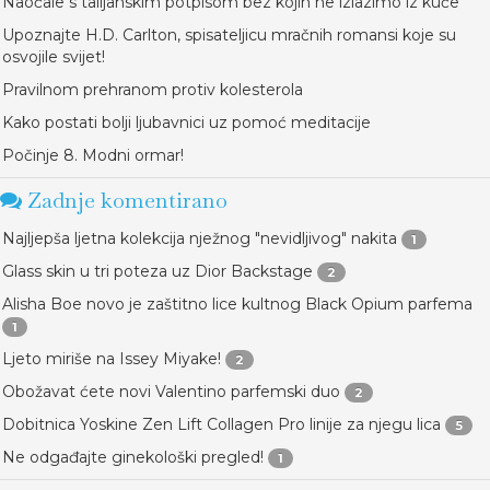
Naočale s talijanskim potpisom bez kojih ne izlazimo iz kuće
Upoznajte H.D. Carlton, spisateljicu mračnih romansi koje su
osvojile svijet!
Pravilnom prehranom protiv kolesterola
Kako postati bolji ljubavnici uz pomoć meditacije
Počinje 8. Modni ormar!
Zadnje komentirano
Najljepša ljetna kolekcija nježnog "nevidljivog" nakita
1
Glass skin u tri poteza uz Dior Backstage
2
Alisha Boe novo je zaštitno lice kultnog Black Opium parfema
1
Ljeto miriše na Issey Miyake!
2
Obožavat ćete novi Valentino parfemski duo
2
Dobitnica Yoskine Zen Lift Collagen Pro linije za njegu lica
5
Ne odgađajte ginekološki pregled!
1