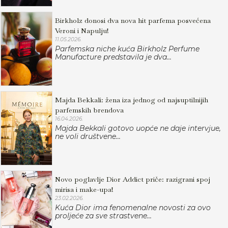
Birkholz donosi dva nova hit parfema posvećena
Veroni i Napulju!
11.05.2026.
Parfemska niche kuća Birkholz Perfume
Manufacture predstavila je dva...
Majda Bekkali: žena iza jednog od najsuptilnijih
parfemskih brendova
16.04.2026.
Majda Bekkali gotovo uopće ne daje intervjue,
ne voli društvene...
Novo poglavlje Dior Addict priče: razigrani spoj
mirisa i make-upa!
23.02.2026.
Kuća Dior ima fenomenalne novosti za ovo
proljeće za sve strastvene...