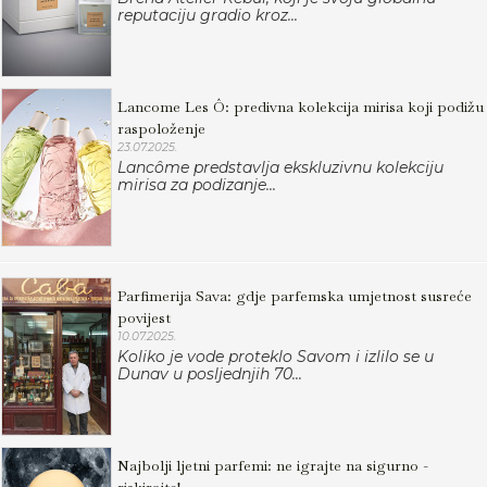
reputaciju gradio kroz...
Lancome Les Ô: predivna kolekcija mirisa koji podižu
raspoloženje
23.07.2025.
Lancôme predstavlja ekskluzivnu kolekciju
mirisa za podizanje...
Parfimerija Sava: gdje parfemska umjetnost susreće
povijest
10.07.2025.
Koliko je vode proteklo Savom i izlilo se u
Dunav u posljednjih 70...
Najbolji ljetni parfemi: ne igrajte na sigurno -