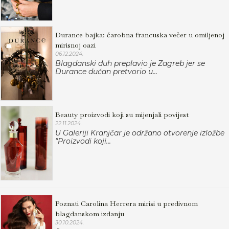
Durance bajka: čarobna francuska večer u omiljenoj
mirisnoj oazi
06.12.2024.
Blagdanski duh preplavio je Zagreb jer se
Durance dućan pretvorio u...
Beauty proizvodi koji su mijenjali povijest
22.11.2024.
U Galeriji Kranjčar je održano otvorenje izložbe
"Proizvodi koji...
Poznati Carolina Herrera mirisi u predivnom
blagdanskom izdanju
30.10.2024.