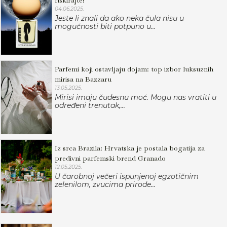
riskirajte!
04.06.2025.
Jeste li znali da ako neka čula nisu u
mogućnosti biti potpuno u...
Parfemi koji ostavljaju dojam: top izbor luksuznih
mirisa na Bazzaru
13.05.2025.
Mirisi imaju čudesnu moć. Mogu nas vratiti u
određeni trenutak,...
Iz srca Brazila: Hrvatska je postala bogatija za
predivni parfemski brend Granado
12.05.2025.
U čarobnoj večeri ispunjenoj egzotičnim
zelenilom, zvucima prirode...