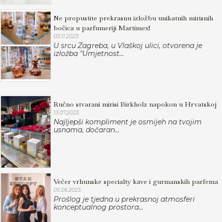
Ne propustite prekrasnu izložbu unikatnih mirisnih
bočica u parfumeriji Martimex!
03.11.2023.
U srcu Zagreba, u Vlaškoj ulici, otvorena je
izložba "Umjetnost...
Ručno stvarani mirisi Birkholz napokon u Hrvatskoj
13.07.2023.
Najljepši kompliment je osmijeh na tvojim
usnama, dočaran...
Večer vrhunske specialty kave i gurmanskih parfema
05.06.2023.
Prošlog je tjedna u prekrasnoj atmosferi
konceptualnog prostora...