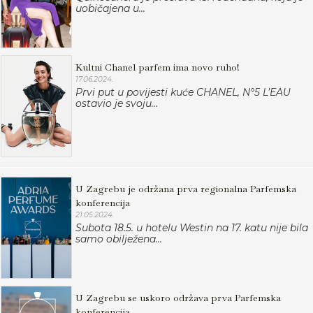
uobičajena u...
Kultni Chanel parfem ima novo ruho!
17.06.2024.
Prvi put u povijesti kuće CHANEL, N°5 L’EAU
ostavio je svoju...
U Zagrebu je održana prva regionalna Parfemska
konferencija
21.05.2024.
Subota 18.5. u hotelu Westin na 17. katu nije bila
samo obilježena...
U Zagrebu se uskoro održava prva Parfemska
konferencija