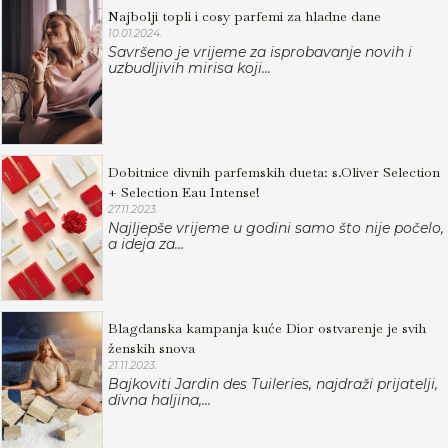
Najbolji topli i cosy parfemi za hladne dane
10.01.2024.
Savršeno je vrijeme za isprobavanje novih i
uzbudljivih mirisa koji...
Dobitnice divnih parfemskih dueta: s.Oliver Selection
+ Selection Eau Intense!
27.11.2023.
Najljepše vrijeme u godini samo što nije počelo,
a ideja za...
Blagdanska kampanja kuće Dior ostvarenje je svih
ženskih snova
21.11.2023.
Bajkoviti Jardin des Tuileries, najdraži prijatelji,
divna haljina,...