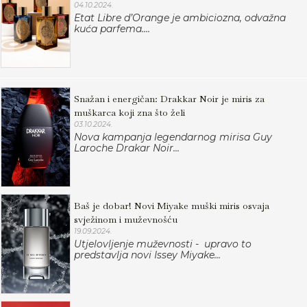
04.10.2024.
Etat Libre d’Orange je ambiciozna, odvažna
kuća parfema....
Snažan i energičan: Drakkar Noir je miris za
muškarca koji zna što želi
03.10.2024.
Nova kampanja legendarnog mirisa Guy
Laroche Drakar Noir...
Baš je dobar! Novi Miyake muški miris osvaja
svježinom i muževnošću
19.09.2024.
Utjelovljenje muževnosti - upravo to
predstavlja novi Issey Miyake...