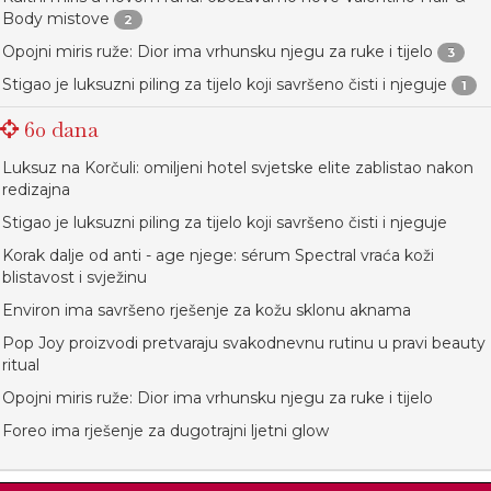
Body mistove
2
Opojni miris ruže: Dior ima vrhunsku njegu za ruke i tijelo
3
Stigao je luksuzni piling za tijelo koji savršeno čisti i njeguje
1
60 dana
Luksuz na Korčuli: omiljeni hotel svjetske elite zablistao nakon
redizajna
Stigao je luksuzni piling za tijelo koji savršeno čisti i njeguje
Korak dalje od anti - age njege: sérum Spectral vraća koži
blistavost i svježinu
Environ ima savršeno rješenje za kožu sklonu aknama
Pop Joy proizvodi pretvaraju svakodnevnu rutinu u pravi beauty
ritual
Opojni miris ruže: Dior ima vrhunsku njegu za ruke i tijelo
Foreo ima rješenje za dugotrajni ljetni glow