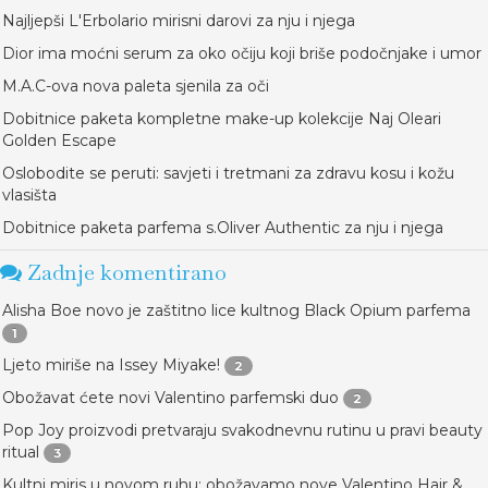
Najljepši L'Erbolario mirisni darovi za nju i njega
Dior ima moćni serum za oko očiju koji briše podočnjake i umor
M.A.C-ova nova paleta sjenila za oči
Dobitnice paketa kompletne make-up kolekcije Naj Oleari
Golden Escape
Oslobodite se peruti: savjeti i tretmani za zdravu kosu i kožu
vlasišta
Dobitnice paketa parfema s.Oliver Authentic za nju i njega
Zadnje komentirano
Alisha Boe novo je zaštitno lice kultnog Black Opium parfema
1
Ljeto miriše na Issey Miyake!
2
Obožavat ćete novi Valentino parfemski duo
2
Pop Joy proizvodi pretvaraju svakodnevnu rutinu u pravi beauty
ritual
3
Kultni miris u novom ruhu: obožavamo nove Valentino Hair &