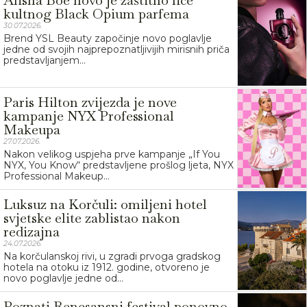
Alisha Boe novo je zaštitno lice
kultnog Black Opium parfema
30.07.2026.
Brend YSL Beauty započinje novo poglavlje
jedne od svojih najprepoznatljivijih mirisnih priča
predstavljanjem...
Paris Hilton zvijezda je nove
kampanje NYX Professional
Makeupa
27.07.2026.
Nakon velikog uspjeha prve kampanje „If You
NYX, You Know“ predstavljene prošlog ljeta, NYX
Professional Makeup...
Luksuz na Korčuli: omiljeni hotel
svjetske elite zablistao nakon
redizajna
24.07.2026.
Na korčulanskoj rivi, u zgradi prvoga gradskog
hotela na otoku iz 1912. godine, otvoreno je
novo poglavlje jedne od...
Poznati Renesansni festival ponovno