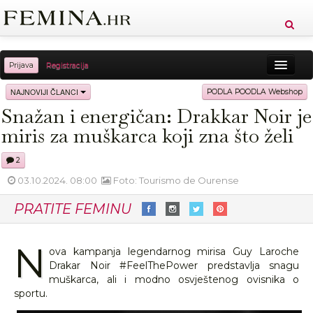
Prijava
Registracija
Sreća
Ljepota
Zdravlje
Vitkost
NAJNOVIJI ČLANCI
PODLA POODLA Webshop
Snažan i energičan: Drakkar Noir je
Moda
Ljubav
Relax
Putovanja
Recepti
miris za muškarca koji zna što želi
Proizvodi
Knjige
Cool
2
03.10.2024. 08:00
Foto: Tourismo de Ourense
PRATITE FEMINU
N
ova kampanja legendarnog mirisa Guy Laroche
Drakar Noir #FeelThePower predstavlja snagu
muškarca, ali i modno osvještenog ovisnika o
sportu.