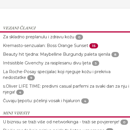
VEZANI ČLANCI
Za skladno preplanulu i zdravu kožu
0
Kremasto-senzualan: Boss Orange Sunset
15
Beauty hit tjedna: Maybelline Burgundy paleta sjenila
8
Irrésistible Givenchy za rasplesanu divu ljeta
5
La Roche-Posay specijalac koji njeguje kožu i prekriva
nedostatke
9
s.Oliver LIFE TIME: predivni casual parfemi za svaki dan za nju i
njega!
4
Čuvaju ljepotu: pčelinji vosak i hijaluron
4
MINI VIJESTI
U biznisu se traži više od networkinga - traži se povjerenje!
0