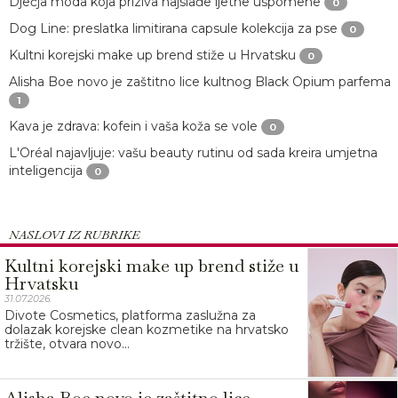
Dječja moda koja priziva najslađe ljetne uspomene
0
Dog Line: preslatka limitirana capsule kolekcija za pse
0
Kultni korejski make up brend stiže u Hrvatsku
0
Alisha Boe novo je zaštitno lice kultnog Black Opium parfema
1
Kava je zdrava: kofein i vaša koža se vole
0
L'Oréal najavljuje: vašu beauty rutinu od sada kreira umjetna
inteligencija
0
NASLOVI IZ RUBRIKE
Kultni korejski make up brend stiže u
Hrvatsku
31.07.2026.
Divote Cosmetics, platforma zaslužna za
dolazak korejske clean kozmetike na hrvatsko
tržište, otvara novo...