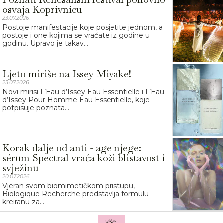
osvaja Koprivnicu
23.07.2026.
Postoje manifestacije koje posjetite jednom, a
postoje i one kojima se vraćate iz godine u
godinu. Upravo je takav...
Ljeto miriše na Issey Miyake!
23.07.2026.
Novi mirisi L’Eau d’Issey Eau Essentielle i L’Eau
d’Issey Pour Homme Eau Essentielle, koje
potpisuje poznata...
Korak dalje od anti - age njege:
sérum Spectral vraća koži blistavost i
svježinu
20.07.2026.
Vjeran svom biomimetičkom pristupu,
Biologique Recherche predstavlja formulu
kreiranu za...
više...