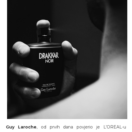
Guy Laroche
, od prvih dana povjerio je L’OREAL-u