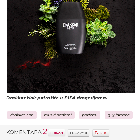
Drakkar Noir potražite u BIPA drogerijama.
drakkar noir
muski parfemi
parfemi
guy laroche
2
KOMENTARA
PRIKAŽI
PRIJAVA
ISPIS