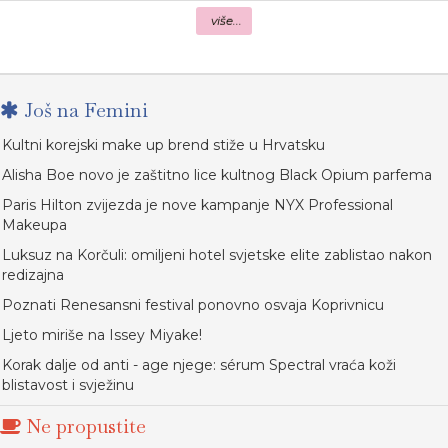
više...
Još na Femini
Kultni korejski make up brend stiže u Hrvatsku
Alisha Boe novo je zaštitno lice kultnog Black Opium parfema
Paris Hilton zvijezda je nove kampanje NYX Professional
Makeupa
Luksuz na Korčuli: omiljeni hotel svjetske elite zablistao nakon
redizajna
Poznati Renesansni festival ponovno osvaja Koprivnicu
Ljeto miriše na Issey Miyake!
Korak dalje od anti - age njege: sérum Spectral vraća koži
blistavost i svježinu
Ne propustite