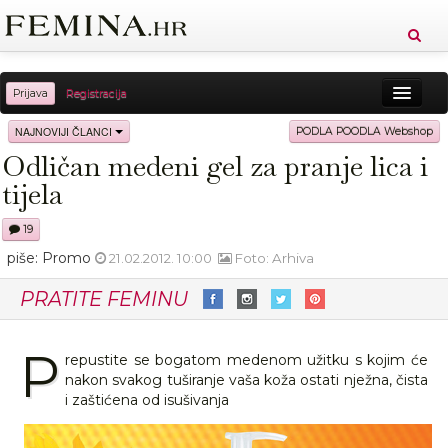
Prijava
Registracija
Sreća
Ljepota
Zdravlje
Vitkost
NAJNOVIJI ČLANCI
PODLA POODLA Webshop
Odličan medeni gel za pranje lica i
Moda
Ljubav
Relax
Putovanja
Recepti
tijela
Proizvodi
Knjige
Cool
19
piše: Promo
21.02.2012. 10:00
Foto: Arhiva
PRATITE FEMINU
P
repustite se bogatom medenom užitku s kojim će
nakon svakog tuširanje vaša koža ostati nježna, čista
i zaštićena od isušivanja