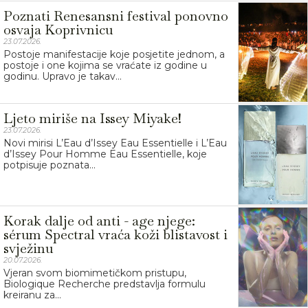
Poznati Renesansni festival ponovno
osvaja Koprivnicu
23.07.2026.
Postoje manifestacije koje posjetite jednom, a
postoje i one kojima se vraćate iz godine u
godinu. Upravo je takav...
Ljeto miriše na Issey Miyake!
23.07.2026.
Novi mirisi L’Eau d’Issey Eau Essentielle i L’Eau
d’Issey Pour Homme Eau Essentielle, koje
potpisuje poznata...
Korak dalje od anti - age njege:
sérum Spectral vraća koži blistavost i
svježinu
20.07.2026.
Vjeran svom biomimetičkom pristupu,
Biologique Recherche predstavlja formulu
kreiranu za...