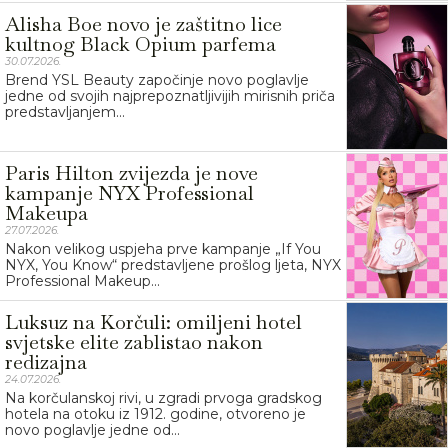
Alisha Boe novo je zaštitno lice
kultnog Black Opium parfema
30.07.2026.
Brend YSL Beauty započinje novo poglavlje
jedne od svojih najprepoznatljivijih mirisnih priča
predstavljanjem...
Paris Hilton zvijezda je nove
kampanje NYX Professional
Makeupa
27.07.2026.
Nakon velikog uspjeha prve kampanje „If You
NYX, You Know“ predstavljene prošlog ljeta, NYX
Professional Makeup...
Luksuz na Korčuli: omiljeni hotel
svjetske elite zablistao nakon
redizajna
24.07.2026.
Na korčulanskoj rivi, u zgradi prvoga gradskog
hotela na otoku iz 1912. godine, otvoreno je
novo poglavlje jedne od...