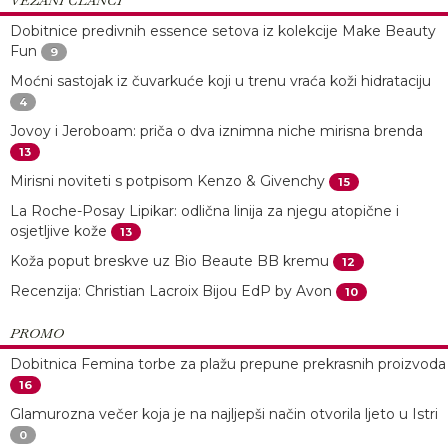
Dobitnice predivnih essence setova iz kolekcije Make Beauty
Fun
9
Moćni sastojak iz čuvarkuće koji u trenu vraća koži hidrataciju
4
Jovoy i Jeroboam: priča o dva iznimna niche mirisna brenda
13
Mirisni noviteti s potpisom Kenzo & Givenchy
15
La Roche-Posay Lipikar: odlična linija za njegu atopične i
osjetljive kože
13
Koža poput breskve uz Bio Beaute BB kremu
12
Recenzija: Christian Lacroix Bijou EdP by Avon
10
PROMO
Dobitnica Femina torbe za plažu prepune prekrasnih proizvoda
16
Glamurozna večer koja je na najljepši način otvorila ljeto u Istri
0