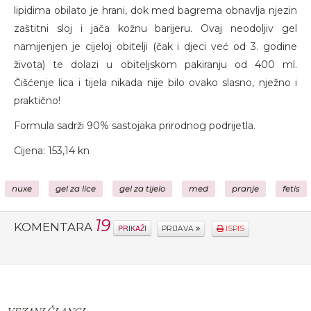
lipidima obilato je hrani, dok med bagrema obnavlja njezin
zaštitni sloj i jača kožnu barijeru. Ovaj neodoljiv gel
namijenjen je cijeloj obitelji (čak i djeci već od 3. godine
života) te dolazi u obiteljskom pakiranju od 400 ml.
Čišćenje lica i tijela nikada nije bilo ovako slasno, nježno i
praktično!
Formula sadrži 90% sastojaka prirodnog podrijetla.
Cijena: 153,14 kn
nuxe
gel za lice
gel za tijelo
med
pranje
fetis
19
KOMENTARA
PRIKAŽI
PRIJAVA
ISPIS
VEZANI ČLANCI