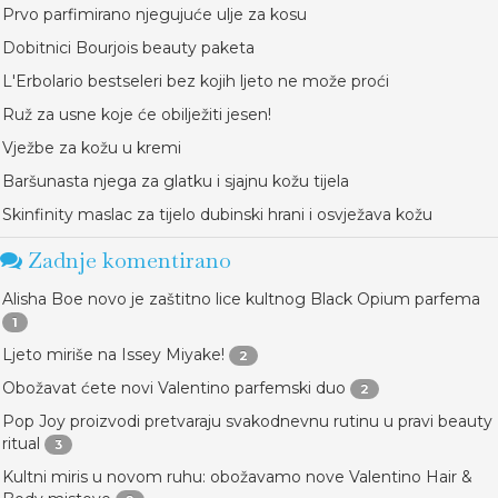
Prvo parfimirano njegujuće ulje za kosu
Dobitnici Bourjois beauty paketa
L'Erbolario bestseleri bez kojih ljeto ne može proći
Ruž za usne koje će obilježiti jesen!
Vježbe za kožu u kremi
Baršunasta njega za glatku i sjajnu kožu tijela
Skinfinity maslac za tijelo dubinski hrani i osvježava kožu
Zadnje komentirano
Alisha Boe novo je zaštitno lice kultnog Black Opium parfema
1
Ljeto miriše na Issey Miyake!
2
Obožavat ćete novi Valentino parfemski duo
2
Pop Joy proizvodi pretvaraju svakodnevnu rutinu u pravi beauty
ritual
3
Kultni miris u novom ruhu: obožavamo nove Valentino Hair &