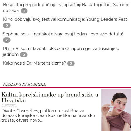
Besplatni pregledi: počinje najopsežniji Back Together Summit
do sada!
1
Klinci dobivaju svoj festival komunikacije: Young Leaders Fest
0
Sephora se u Hrvatskoj otvara ovaj tjedan - evo svih detalja!
2
Philip B. kultni favorit: luksuzni šampon i gel za tuširanje u
jednom
0
Kako nositi Dr. Martens čizme?
3
NASLOVI IZ RUBRIKE
Kultni korejski make up brend stiže u
Hrvatsku
31.07.2026.
Divote Cosmetics, platforma zaslužna za
dolazak korejske clean kozmetike na hrvatsko
tržište, otvara novo...