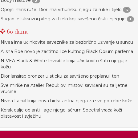
Body mistove
2
Opojni miris ruže: Dior ima vrhunsku njegu za ruke i tijelo
3
Stigao je luksuzni piling za tijelo koji savršeno čisti i njeguje
1
60 dana
Nivea ima učinkovite saveznike za bezbrižno uživanje u suncu
Alisha Boe novo je zaštitno lice kultnog Black Opium parfema
NIVEA Black & White Invisible linija učinkovito štiti i njeguje
kožu
Dior lansirao bronzer u sticku za savršeno preplanuli ten
Sve miriše na Atelier Rebul: ovi mistovi savršeni su za ljetne
vrućine
Nivea Facial linija: nova hidratantna njega za sve potrebe kože
Korak dalje od anti - age njege: sérum Spectral vraća koži
blistavost i svježinu