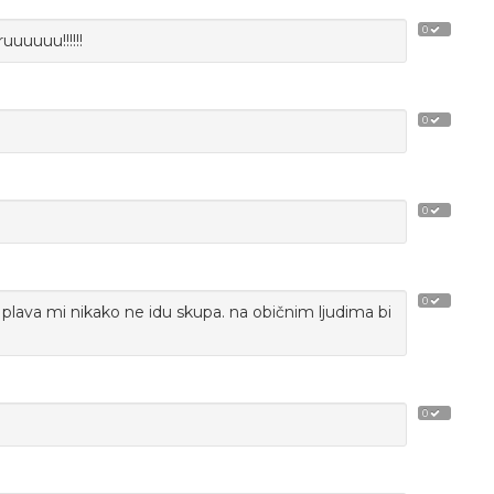
0
uuuuuu!!!!!!
0
0
0
a i plava mi nikako ne idu skupa. na običnim ljudima bi
0