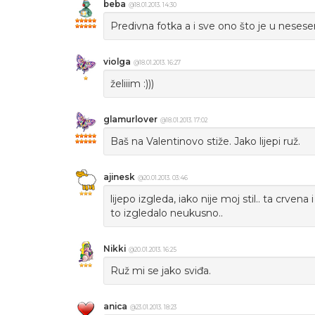
beba
@18.01.2013. 14:30
Predivna fotka a i sve ono što je u neseser
violga
@18.01.2013. 16:27
želiiim :)))
glamurlover
@18.01.2013. 17:02
Baš na Valentinovo stiže. Jako lijepi ruž.
ajinesk
@20.01.2013. 03:46
lijepo izgleda, iako nije moj stil.. ta crven
to izgledalo neukusno..
Nikki
@20.01.2013. 16:25
Ruž mi se jako sviđa.
anica
@23.01.2013. 18:23