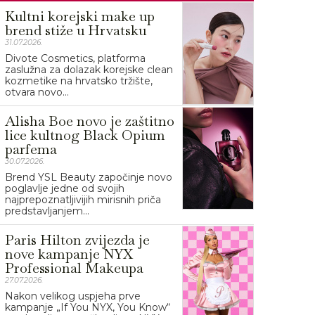
Kultni korejski make up
brend stiže u Hrvatsku
31.07.2026.
Divote Cosmetics, platforma
zaslužna za dolazak korejske clean
kozmetike na hrvatsko tržište,
otvara novo...
Alisha Boe novo je zaštitno
lice kultnog Black Opium
parfema
30.07.2026.
Brend YSL Beauty započinje novo
poglavlje jedne od svojih
najprepoznatljivijih mirisnih priča
predstavljanjem...
Paris Hilton zvijezda je
nove kampanje NYX
Professional Makeupa
27.07.2026.
Nakon velikog uspjeha prve
kampanje „If You NYX, You Know“