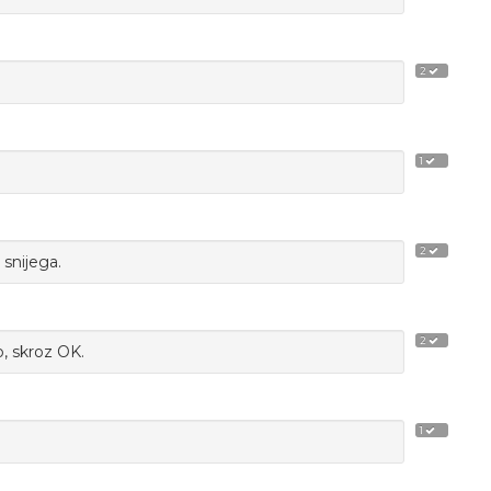
2
1
2
snijega.
2
o, skroz OK.
1