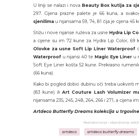
U liniji se nalazi i nova
Beauty Box kutija za sje
297. Cijena prazne palete je 66 kuna, a svako
sjenilima
u nijansama 59, 74, 81 čija je cijena 45 
Stižu i nove nijanse ruževa za usne
Hydra Lip Co
a cijene su im 72 kune za Hydra Lip Color, 69 
Olovke za usne Soft Lip Liner Waterproof
d
Waterproof
u nijansi 40 te
Magic Eye Liner
u n
Soft Eye Liner košta 52 kune. Prekrasno rumenilo u
(66 kuna).
Kako bi pogled dobio dubinu oči treba uokvirit
(83 kune) ili
Art Couture Lash Volumizer m
nijansama 235, 245, 248, 264, 266 i 271, a cijena im
Artdeco Butterfly Dreams kolekcija u trgovine s
Reproduciranje i objavljivanje sadr
artdeco
artdeco butterfly dreams