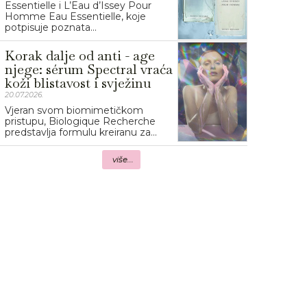
Essentielle i L’Eau d’Issey Pour
Homme Eau Essentielle, koje
potpisuje poznata...
Korak dalje od anti - age
njege: sérum Spectral vraća
koži blistavost i svježinu
20.07.2026.
Vjeran svom biomimetičkom
pristupu, Biologique Recherche
predstavlja formulu kreiranu za...
više...