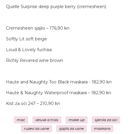
Quelle Surprise deep purple berry (cremesheen)
Cremesheen sjajilo – 176,90 kn
Softly Lit soft beige
Loud & Lovely fuchsia
Richly Revered wine brown
Haute and Naughty Too Black maskara - 182,90 kn
Haute & Naughty Waterproof maskara – 182,90 kn
Kist za oči 247 – 210,90 kn
mac
veluxe a trois
make up
sjenila za oci
ruzevi za usne
sjajilo za usne
maskara