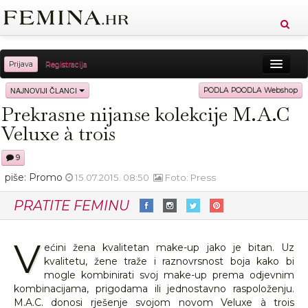
Prijava
Registracija
Sreća
Ljepota
Zdravlje
Vitkost
NAJNOVIJI ČLANCI
PODLA POODLA Webshop
Prekrasne nijanse kolekcije M.A.C
Moda
Ljubav
Relax
Putovanja
Recepti
Veluxe à trois
Proizvodi
Knjige
Cool
9
piše: Promo
15.07.2015. 08:50
Foto: Press
PRATITE FEMINU
V
ećini žena kvalitetan make-up jako je bitan. Uz
kvalitetu, žene traže i raznovrsnost boja kako bi
mogle kombinirati svoj make-up prema odjevnim
kombinacijama, prigodama ili jednostavno raspoloženju.
M.A.C. donosi rješenje svojom novom Veluxe à trois