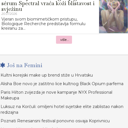
sérum Spectral vraća koži blistavost i
svježinu
20.07.2026.
Vjeran svom biomimetičkom pristupu,
Biologique Recherche predstavlja formulu
kreiranu za...
više...
Još na Femini
Kultni korejski make up brend stiže u Hrvatsku
Alisha Boe novo je zaštitno lice kultnog Black Opium parfema
Paris Hilton zvijezda je nove kampanje NYX Professional
Makeupa
Luksuz na Korčuli: omiljeni hotel svjetske elite zablistao nakon
redizajna
Poznati Renesansni festival ponovno osvaja Koprivnicu