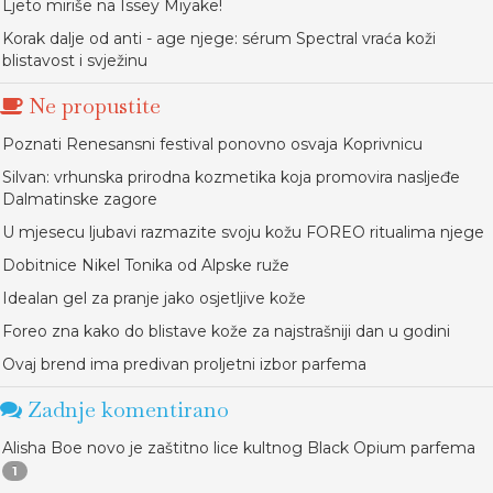
Ljeto miriše na Issey Miyake!
Korak dalje od anti - age njege: sérum Spectral vraća koži
blistavost i svježinu
Ne propustite
Poznati Renesansni festival ponovno osvaja Koprivnicu
Silvan: vrhunska prirodna kozmetika koja promovira nasljeđe
Dalmatinske zagore
U mjesecu ljubavi razmazite svoju kožu FOREO ritualima njege
Dobitnice Nikel Tonika od Alpske ruže
Idealan gel za pranje jako osjetljive kože
Foreo zna kako do blistave kože za najstrašniji dan u godini
Ovaj brend ima predivan proljetni izbor parfema
Zadnje komentirano
Alisha Boe novo je zaštitno lice kultnog Black Opium parfema
1