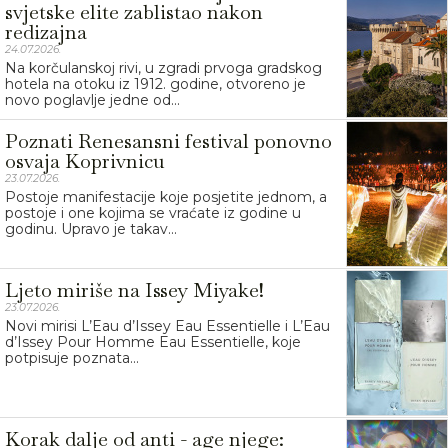
svjetske elite zablistao nakon
redizajna
24.07.2026.
Na korčulanskoj rivi, u zgradi prvoga gradskog
hotela na otoku iz 1912. godine, otvoreno je
novo poglavlje jedne od...
Poznati Renesansni festival ponovno
osvaja Koprivnicu
23.07.2026.
Postoje manifestacije koje posjetite jednom, a
postoje i one kojima se vraćate iz godine u
godinu. Upravo je takav...
Ljeto miriše na Issey Miyake!
23.07.2026.
Novi mirisi L’Eau d’Issey Eau Essentielle i L’Eau
d’Issey Pour Homme Eau Essentielle, koje
potpisuje poznata...
Korak dalje od anti - age njege: