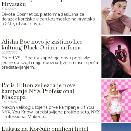
Hrvatsku
31.07.2026.
Divote Cosmetics, platforma zaslužna za
dolazak korejske clean kozmetike na hrvatsko
tržište, otvara novo...
Alisha Boe novo je zaštitno lice
kultnog Black Opium parfema
30.07.2026.
Brend YSL Beauty započinje novo poglavlje
jedne od svojih najprepoznatljivijih mirisnih priča
predstavljanjem...
Paris Hilton zvijezda je nove
kampanje NYX Professional
Makeupa
27.07.2026.
Nakon velikog uspjeha prve kampanje „If You
NYX, You Know“ predstavljene prošlog ljeta, NYX
Professional Makeup...
Luksuz na Korčuli: omiljeni hotel