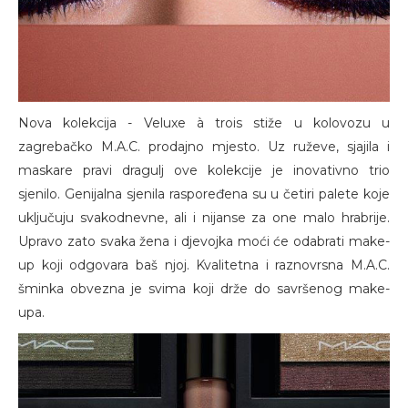
Nova kolekcija - Veluxe à trois stiže u kolovozu u
zagrebačko M.A.C. prodajno mjesto. Uz ruževe, sjajila i
maskare pravi dragulj ove kolekcije je inovativno trio
sjenilo. Genijalna sjenila raspoređena su u četiri palete koje
uključuju svakodnevne, ali i nijanse za one malo hrabrije.
Upravo zato svaka žena i djevojka moći će odabrati make-
up koji odgovara baš njoj. Kvalitetna i raznovrsna M.A.C.
šminka obvezna je svima koji drže do savršenog make-
upa.