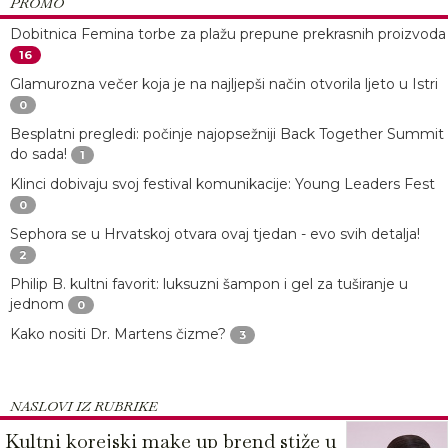
PROMO
Dobitnica Femina torbe za plažu prepune prekrasnih proizvoda
16
Glamurozna večer koja je na najljepši način otvorila ljeto u Istri
0
Besplatni pregledi: počinje najopsežniji Back Together Summit
do sada!
1
Klinci dobivaju svoj festival komunikacije: Young Leaders Fest
0
Sephora se u Hrvatskoj otvara ovaj tjedan - evo svih detalja!
2
Philip B. kultni favorit: luksuzni šampon i gel za tuširanje u
jednom
0
Kako nositi Dr. Martens čizme?
3
NASLOVI IZ RUBRIKE
Kultni korejski make up brend stiže u