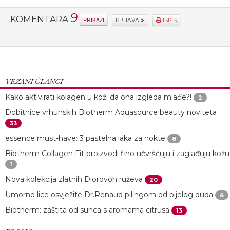
9
KOMENTARA
PRIKAŽI
PRIJAVA
ISPIS
VEZANI ČLANCI
Kako aktivirati kolagen u koži da ona izgleda mlađe?!
2
Dobitnice vrhunskih Biotherm Aquasource beauty noviteta
33
essence must-have: 3 pastelna laka za nokte
8
Biotherm Collagen Fit proizvodi fino učvršćuju i zaglađuju kožu
1
Nova kolekcija zlatnih Diorovoh ruževa
20
Umorno lice osvježite Dr.Renaud pilingom od bijelog duda
8
Biotherm: zaštita od sunca s aromama citrusa
13