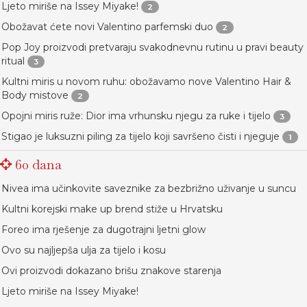
Ljeto miriše na Issey Miyake!
2
Obožavat ćete novi Valentino parfemski duo
2
Pop Joy proizvodi pretvaraju svakodnevnu rutinu u pravi beauty
ritual
3
Kultni miris u novom ruhu: obožavamo nove Valentino Hair &
Body mistove
2
Opojni miris ruže: Dior ima vrhunsku njegu za ruke i tijelo
3
Stigao je luksuzni piling za tijelo koji savršeno čisti i njeguje
1
60 dana
Nivea ima učinkovite saveznike za bezbrižno uživanje u suncu
Kultni korejski make up brend stiže u Hrvatsku
Foreo ima rješenje za dugotrajni ljetni glow
Ovo su najljepša ulja za tijelo i kosu
Ovi proizvodi dokazano brišu znakove starenja
Ljeto miriše na Issey Miyake!