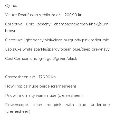
Cijene:
Veluxe Pearlfusion sjenilo za oči - 206,90 kn
Collective Chic peachy champagne/green-khaki/plum-
brown
Claretluxe light pearly pink/clean burgundy pink-red/purple
Lapisluxe white sparkle/sparkly ocean blue/deep grey-navy
Cool Companions light gold/green/black
Cremesheen ruž – 176,90 kn
How Tropical nude beige (cremesheen)
Pillow Talk malty warm nude (cremesheen)
Flowerscope clean red-pink with blue undertone
(cremesheen)