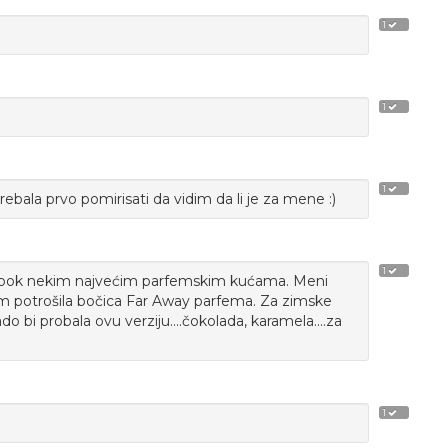
1
1
1
rebala prvo pomirisati da vidim da li je za mene :)
1
 bok nekim najvećim parfemskim kućama. Meni
am potrošila bočica Far Away parfema. Za zimske
ado bi probala ovu verziju....čokolada, karamela....za
1