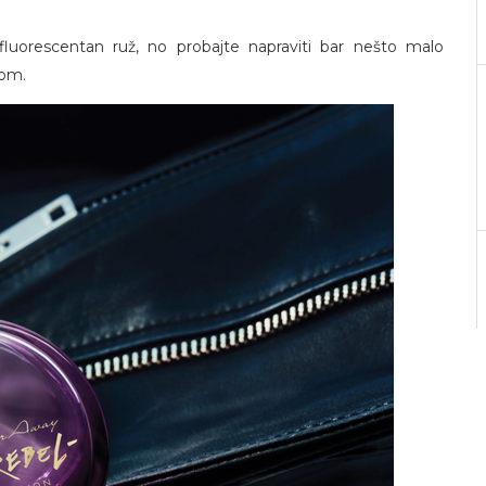
i fluorescentan ruž, no probajte napraviti bar nešto malo
mom.