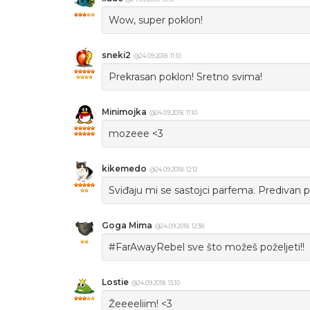
Wow, super poklon!
sneki2
@24.09.2018. 11:10
Prekrasan poklon! Sretno svima!
Minimojka
@24.09.2018. 11:10
mozeee <3
kikemedo
@24.09.2018. 12:12
Sviđaju mi se sastojci parfema. Predivan p
Goga Mima
@24.09.2018. 12:38
#FarAwayRebel sve što možeš poželjeti!!
Lostie
@24.09.2018. 13:10
Žeeeeliim! <3