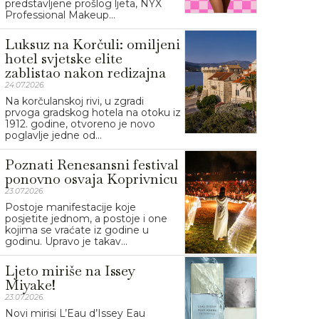
predstavljene prošlog ljeta, NYX
Professional Makeup...
Luksuz na Korčuli: omiljeni
hotel svjetske elite
zablistao nakon redizajna
24.07.2026.
Na korčulanskoj rivi, u zgradi
prvoga gradskog hotela na otoku iz
1912. godine, otvoreno je novo
poglavlje jedne od...
Poznati Renesansni festival
ponovno osvaja Koprivnicu
23.07.2026.
Postoje manifestacije koje
posjetite jednom, a postoje i one
kojima se vraćate iz godine u
godinu. Upravo je takav...
Ljeto miriše na Issey
Miyake!
23.07.2026.
Novi mirisi L’Eau d’Issey Eau