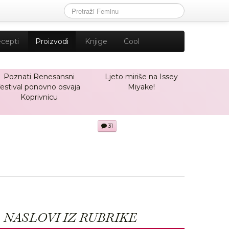
cepti
Proizvodi
Knjige
Cool
Poznati Renesansni
Ljeto miriše na Issey
festival ponovno osvaja
Miyake!
Koprivnicu
31
NASLOVI IZ RUBRIKE