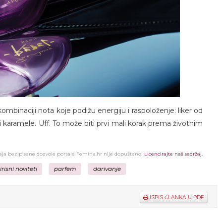
kombinaciji nota koje podižu energiju i raspoloženje: liker od
i karamele. Uff. To može biti prvi mali korak prema životnim
žaja bez pisane dozvole portala Femina.hr nije dopušteno!
Licencirajte naš sadržaj.
risni noviteti
parfem
darivanje
ISPIS ČLANKA U PDF