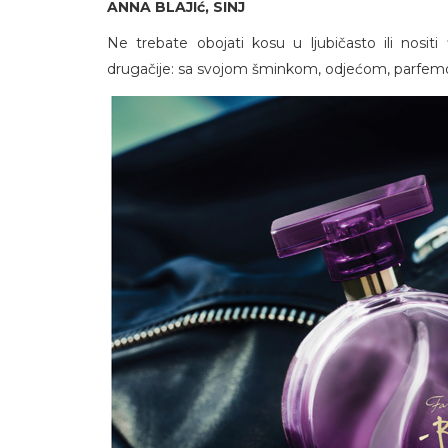
ANNA BLAJIć, SINJ
Ne trebate obojati kosu u ljubičasto ili nosit
drugačije: sa svojom šminkom, odjećom, parfe