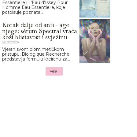
Essentielle i L’Eau d’Issey Pour
Homme Eau Essentielle, koje
potpisuje poznata...
Korak dalje od anti - age
njege: sérum Spectral vraća
koži blistavost i svježinu
20.07.2026.
Vjeran svom biomimetičkom
pristupu, Biologique Recherche
predstavlja formulu kreiranu za...
više...