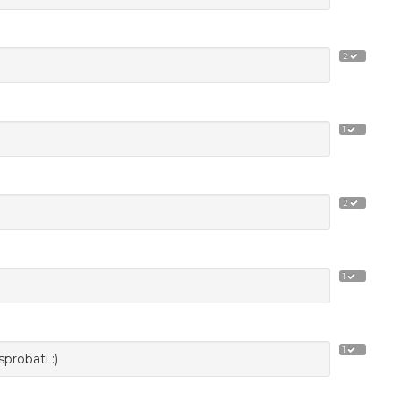
2
1
2
1
1
probati :)