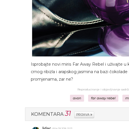
Isprobajte novi miris Far Away Rebel i uživajte u 
crnog ribizla i arapskog jasmina na bazi čokolade 
promjenama, zar ne?
Reproduciranje i objavljivanje sadr
avon
far away rebel
mi
31
KOMENTARA
PRIJAVA
lidac
@24.09.2018. 10:13