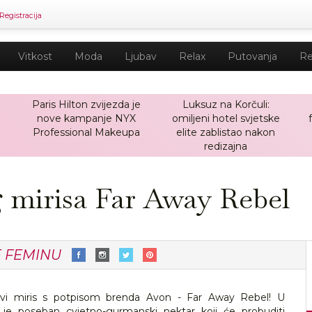
Registracija
Vitkost
Moda
Ljubav
Relax
Putovanja
Re
Paris Hilton zvijezda je
Luksuz na Korčuli:
nove kampanje NYX
omiljeni hotel svjetske
a
Professional Makeupa
elite zablistao nakon
redizajna
 mirisa Far Away Rebel
E FEMINU
vi miris s potpisom brenda Avon - Far Away Rebel! U
ven je poseban cvjetno-gurmanski nektar koji će probuditi