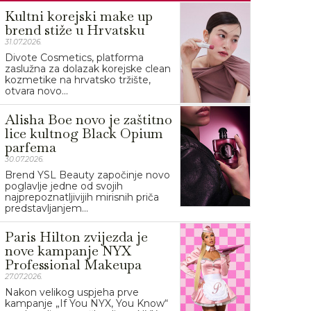
Kultni korejski make up
brend stiže u Hrvatsku
31.07.2026.
Divote Cosmetics, platforma
zaslužna za dolazak korejske clean
kozmetike na hrvatsko tržište,
otvara novo...
Alisha Boe novo je zaštitno
lice kultnog Black Opium
parfema
30.07.2026.
Brend YSL Beauty započinje novo
poglavlje jedne od svojih
najprepoznatljivijih mirisnih priča
predstavljanjem...
Paris Hilton zvijezda je
nove kampanje NYX
Professional Makeupa
27.07.2026.
Nakon velikog uspjeha prve
kampanje „If You NYX, You Know“