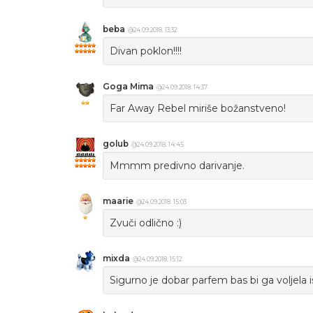
beba
@24.09.2018. 13:32
Divan poklon!!!!
Goga Mima
@24.09.2018. 14:37
Far Away Rebel miriše božanstveno!
golub
@24.09.2018. 14:45
Mmmm predivno darivanje.
maarie
@24.09.2018. 15:03
Zvuči odlično :)
mixda
@24.09.2018. 15:12
Sigurno je dobar parfem bas bi ga voljela is