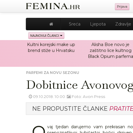
Prijava
Sreća
Ljepota
Zdravlje
NAJNOVIJI ČLANCI
Kultni korejski make up
Alisha Boe novo je
brend stiže u Hrvatsku
zaštitno lice kultnog
Black Opium parfem
PARFEMI ZA NOVU SEZONU
Dobitnice Avonovog
09.10.2018. 10:00
Foto: Avon Press
NE PROPUSTITE ČLANKE
PRATIT
O
vaj tjedan darujemo vam prekrasan no
prepoznatljivoj ljubičastoj bočici skri