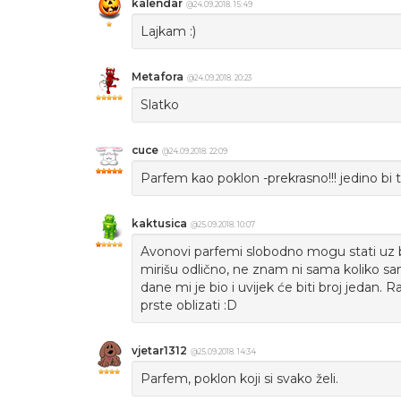
kalendar
@24.09.2018. 15:49
Lajkam :)
Metafora
@24.09.2018. 20:23
Slatko
cuce
@24.09.2018. 22:09
Parfem kao poklon -prekrasno!!! jedino bi t
kaktusica
@25.09.2018. 10:07
Avonovi parfemi slobodno mogu stati uz
mirišu odlično, ne znam ni sama koliko s
dane mi je bio i uvijek će biti broj jedan. R
prste oblizati :D
vjetar1312
@25.09.2018. 14:34
Parfem, poklon koji si svako želi.