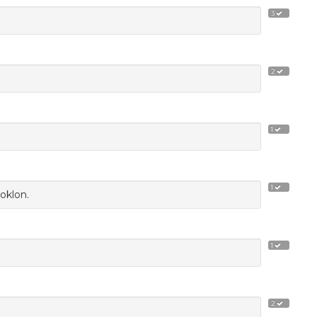
3
2
1
1
oklon.
1
2