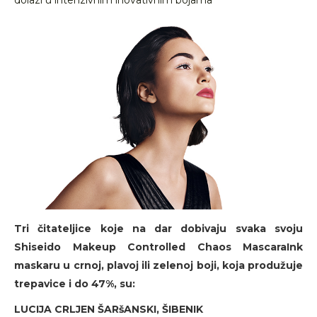
dolazi u intenzivnim inovativnim bojama
Tri čitateljice koje na dar dobivaju svaka svoju
Shiseido Makeup Controlled Chaos MascaraInk
maskaru u crnoj, plavoj ili zelenoj boji, koja produžuje
trepavice i do 47%, su:
LUCIJA CRLJEN ŠARšANSKI, ŠIBENIK