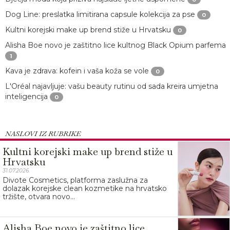
Dog Line: preslatka limitirana capsule kolekcija za pse
0
Kultni korejski make up brend stiže u Hrvatsku
0
Alisha Boe novo je zaštitno lice kultnog Black Opium parfema
1
Kava je zdrava: kofein i vaša koža se vole
0
L'Oréal najavljuje: vašu beauty rutinu od sada kreira umjetna
inteligencija
0
NASLOVI IZ RUBRIKE
Kultni korejski make up brend stiže u
Hrvatsku
31.07.2026.
Divote Cosmetics, platforma zaslužna za
dolazak korejske clean kozmetike na hrvatsko
tržište, otvara novo...
Alisha Boe novo je zaštitno lice