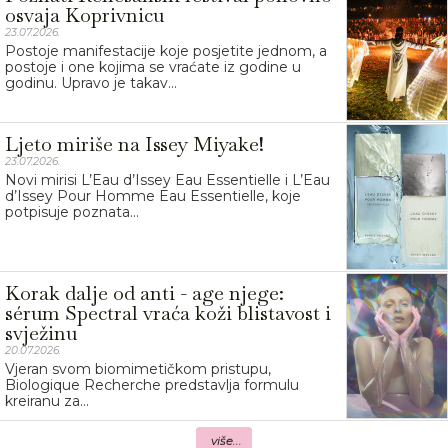
osvaja Koprivnicu
23.07.2026.
Postoje manifestacije koje posjetite jednom, a
postoje i one kojima se vraćate iz godine u
godinu. Upravo je takav...
Ljeto miriše na Issey Miyake!
23.07.2026.
Novi mirisi L’Eau d’Issey Eau Essentielle i L’Eau
d’Issey Pour Homme Eau Essentielle, koje
potpisuje poznata...
Korak dalje od anti - age njege:
sérum Spectral vraća koži blistavost i
svježinu
20.07.2026.
Vjeran svom biomimetičkom pristupu,
Biologique Recherche predstavlja formulu
kreiranu za...
više...