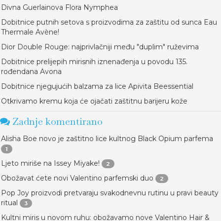
Divna Guerlainova Flora Nymphea
Dobitnice putnih setova s proizvodima za zaštitu od sunca Eau
Thermale Avène!
Dior Double Rouge: najprivlačniji među "duplim" ruževima
Dobitnice prelijepih mirisnih iznenađenja u povodu 135.
rođendana Avona
Dobitnice njegujućih balzama za lice Apivita Beessential
Otkrivamo kremu koja će ojačati zaštitnu barijeru kože
Zadnje komentirano
Alisha Boe novo je zaštitno lice kultnog Black Opium parfema
1
Ljeto miriše na Issey Miyake!
2
Obožavat ćete novi Valentino parfemski duo
2
Pop Joy proizvodi pretvaraju svakodnevnu rutinu u pravi beauty
ritual
3
Kultni miris u novom ruhu: obožavamo nove Valentino Hair &