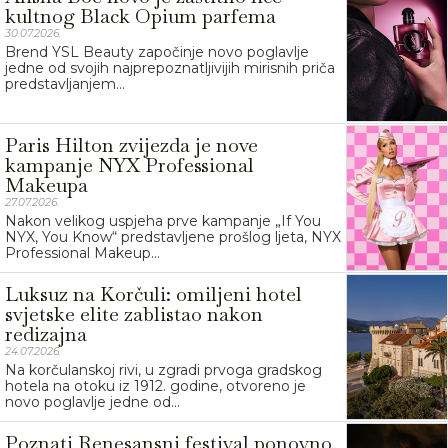
kultnog Black Opium parfema
30.07.2026.
Brend YSL Beauty započinje novo poglavlje
jedne od svojih najprepoznatljivijih mirisnih priča
predstavljanjem...
Paris Hilton zvijezda je nove
kampanje NYX Professional
Makeupa
27.07.2026.
Nakon velikog uspjeha prve kampanje „If You
NYX, You Know“ predstavljene prošlog ljeta, NYX
Professional Makeup...
Luksuz na Korčuli: omiljeni hotel
svjetske elite zablistao nakon
redizajna
24.07.2026.
Na korčulanskoj rivi, u zgradi prvoga gradskog
hotela na otoku iz 1912. godine, otvoreno je
novo poglavlje jedne od...
Poznati Renesansni festival ponovno