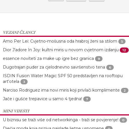
VEZANI ČLANCI
Amo Per Lei: Cvjetno-mošusna oda hrabroj ženi sa stilom
5
Dior J'adore In Joy: kultni miris u novom cvjetnom izdanju
12
essence noviteti za make up igre bez granica
9
Dugotrajan puder za cjelodnevno savršenstvo tena
6
ISDIN Fusion Water Magic SPF 50 predstavljen na rooftopu
art'otela
3
Narciso Rodriguez ima novi miris koji privlači komplimente
2
Jače i gušće trepavice u samo 4 tjedna!
7
MINI VIJESTI
U biznisu se traži više od networkinga - traži se povjerenje!
0
Dječja moda koja priziva najslađe ljetne uspomene
0