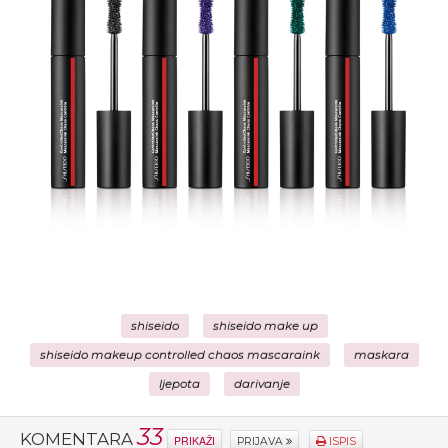
shiseido
shiseido make up
shiseido makeup controlled chaos mascaraink
maskara
ljepota
darivanje
33
KOMENTARA
PRIKAŽI
PRIJAVA
ISPIS