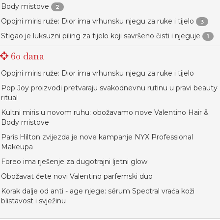
Body mistove
2
Opojni miris ruže: Dior ima vrhunsku njegu za ruke i tijelo
3
Stigao je luksuzni piling za tijelo koji savršeno čisti i njeguje
1
60 dana
Opojni miris ruže: Dior ima vrhunsku njegu za ruke i tijelo
Pop Joy proizvodi pretvaraju svakodnevnu rutinu u pravi beauty
ritual
Kultni miris u novom ruhu: obožavamo nove Valentino Hair &
Body mistove
Paris Hilton zvijezda je nove kampanje NYX Professional
Makeupa
Foreo ima rješenje za dugotrajni ljetni glow
Obožavat ćete novi Valentino parfemski duo
Korak dalje od anti - age njege: sérum Spectral vraća koži
blistavost i svježinu