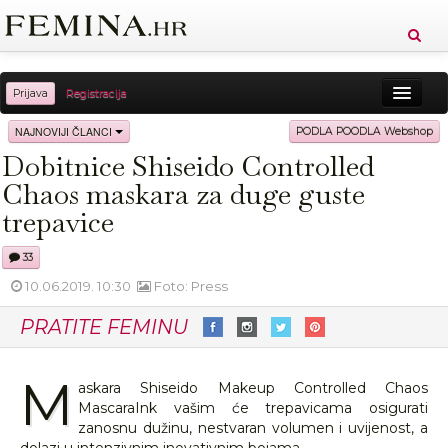
Prijava
Registracija
Sreća
Ljepota
Zdravlje
Vitkost
NAJNOVIJI ČLANCI
PODLA POODLA Webshop
Dobitnice Shiseido Controlled
Moda
Ljubav
Relax
Putovanja
Recepti
Chaos maskara za duge guste
Proizvodi
Knjige
Cool
trepavice
33
10.06.2019. 10:30
Foto: Press
PRATITE FEMINU
M
askara Shiseido Makeup Controlled Chaos
MascaraInk vašim će trepavicama osigurati
zanosnu dužinu, nestvaran volumen i uvijenost, a