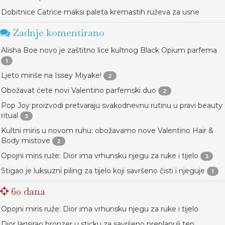
Dobitnice Catrice maksi paleta kremastih ruževa za usne
Zadnje komentirano
Alisha Boe novo je zaštitno lice kultnog Black Opium parfema
1
Ljeto miriše na Issey Miyake!
2
Obožavat ćete novi Valentino parfemski duo
2
Pop Joy proizvodi pretvaraju svakodnevnu rutinu u pravi beauty
ritual
3
Kultni miris u novom ruhu: obožavamo nove Valentino Hair &
Body mistove
2
Opojni miris ruže: Dior ima vrhunsku njegu za ruke i tijelo
3
Stigao je luksuzni piling za tijelo koji savršeno čisti i njeguje
1
60 dana
Opojni miris ruže: Dior ima vrhunsku njegu za ruke i tijelo
Dior lansirao bronzer u sticku za savršeno preplanuli ten