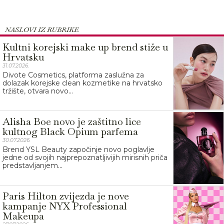
NASLOVI IZ RUBRIKE
Kultni korejski make up brend stiže u
Hrvatsku
31.07.2026.
Divote Cosmetics, platforma zaslužna za
dolazak korejske clean kozmetike na hrvatsko
tržište, otvara novo...
Alisha Boe novo je zaštitno lice
kultnog Black Opium parfema
30.07.2026.
Brend YSL Beauty započinje novo poglavlje
jedne od svojih najprepoznatljivijih mirisnih priča
predstavljanjem...
Paris Hilton zvijezda je nove
kampanje NYX Professional
Makeupa