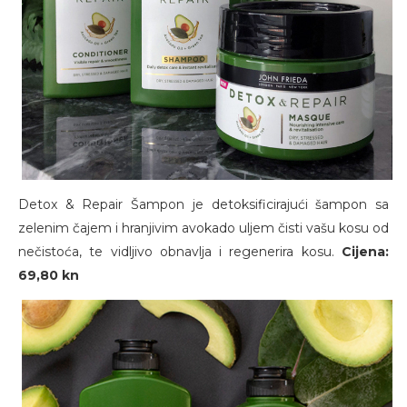
Detox & Repair Šampon je detoksificirajući šampon sa
zelenim čajem i hranjivim avokado uljem čisti vašu kosu od
nečistoća, te vidljivo obnavlja i regenerira kosu.
Cijena:
69,80 kn