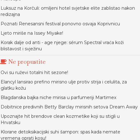
Luksuz na Korčuli: omiljeni hotel svjetske elite zablistao nakon
redizajna
Poznati Renesansni festival ponovno osvaja Koprivnicu
Ljeto miriše na Issey Miyake!
Korak dalje od anti - age njege: sérum Spectral vraća koži
blistavost i svježinu
Ne propustite
Ovi su ruževi totalni hit sezone!
Elancyl lansirao prefino mirisno ulje protiv strija i celulita, za
glatku kožu
Blagdanska bajka niche mirisa u parfumeriji Martimex
Dobitnice predivnih Betty Barclay mirisnih setova Dream Away
Upoznajte hit brendove clean kozmetike koji su stigli u
Hrvatsku
Klorane detoksikacijski suhi šampon: spas kada nemate
vremena oprati kosu!