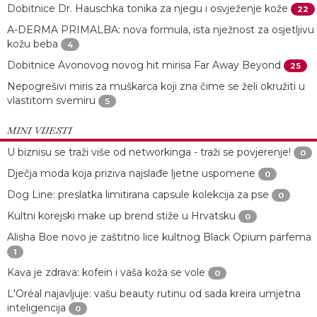
Dobitnice Dr. Hauschka tonika za njegu i osvježenje kože
22
A-DERMA PRIMALBA: nova formula, ista nježnost za osjetljivu
kožu beba
4
Dobitnice Avonovog novog hit mirisa Far Away Beyond
25
Nepogrešivi miris za muškarca koji zna čime se želi okružiti u
vlastitom svemiru
5
MINI VIJESTI
U biznisu se traži više od networkinga - traži se povjerenje!
0
Dječja moda koja priziva najslađe ljetne uspomene
0
Dog Line: preslatka limitirana capsule kolekcija za pse
0
Kultni korejski make up brend stiže u Hrvatsku
0
Alisha Boe novo je zaštitno lice kultnog Black Opium parfema
1
Kava je zdrava: kofein i vaša koža se vole
0
L'Oréal najavljuje: vašu beauty rutinu od sada kreira umjetna
inteligencija
0