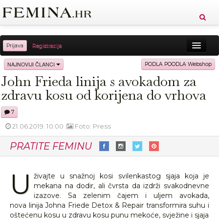
Prijava
Registracija
Sreća
Ljepota
Zdravlje
Vitkost
NAJNOVIJI ČLANCI
PODLA POODLA Webshop
John Frieda linija s avokadom za
Moda
Ljubav
Relax
Putovanja
Recepti
zdravu kosu od korijena do vrhova
Proizvodi
Knjige
Cool
7
21.06.2019. 10:00
Foto: Press
PRATITE FEMINU
U
živajte u snažnoj kosi svilenkastog sjaja koja je
mekana na dodir, ali čvrsta da izdrži svakodnevne
izazove. Sa zelenim čajem i uljem avokada,
nova linija Johna Friede Detox & Repair transformira suhu i
oštećenu kosu u zdravu kosu punu mekoće, svježine i sjaja