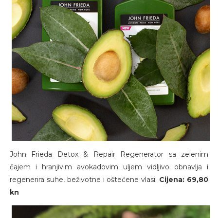
John Frieda Detox & Repair Regenerator sa zelenim
čajem i hranjivim avokadovim uljem vidljivo obnavlja i
regenerira suhe, beživotne i oštećene vlasi.
Cijena: 69,80
kn