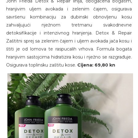
John Frieda Detox & Repair linija, obogaćena bogatim,
hranjivim uljem avokada i zelenim čajem, osigurava
savršenu kombinaciju za dubinski obnovljenu kosu
zahvaljujući nježnom tretmanu svakodnevne
detoksifikacije i intenzivnog hranjenja. Detox & Repair
Zaštitni sprej sa zelenim čajem i uljem avokada jača kosu i
štiti je od lomova te raspucalih vrhova. Formula bogata
hranjivim sastojcima hidratizira kosu i nježno se razgrađuje.
Osigurava toplinsku zaštitu kose.
Cijena: 69,80 kn