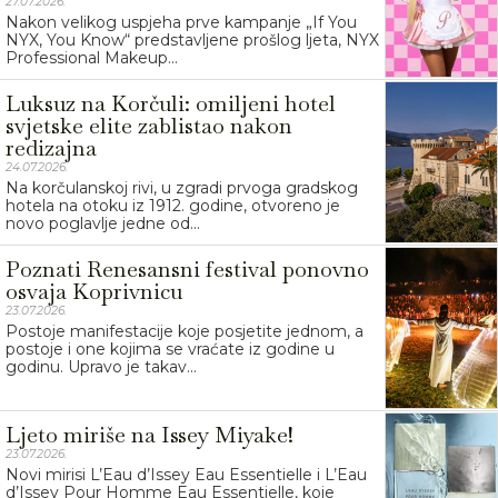
27.07.2026.
Nakon velikog uspjeha prve kampanje „If You
NYX, You Know“ predstavljene prošlog ljeta, NYX
Professional Makeup...
Luksuz na Korčuli: omiljeni hotel
svjetske elite zablistao nakon
redizajna
24.07.2026.
Na korčulanskoj rivi, u zgradi prvoga gradskog
hotela na otoku iz 1912. godine, otvoreno je
novo poglavlje jedne od...
Poznati Renesansni festival ponovno
osvaja Koprivnicu
23.07.2026.
Postoje manifestacije koje posjetite jednom, a
postoje i one kojima se vraćate iz godine u
godinu. Upravo je takav...
Ljeto miriše na Issey Miyake!
23.07.2026.
Novi mirisi L’Eau d’Issey Eau Essentielle i L’Eau
d’Issey Pour Homme Eau Essentielle, koje