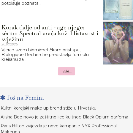
potpisuje poznata...
Korak dalje od anti - age njege:
sérum Spectral vraća koži blistavost i
svježinu
20.07.2026.
Vjeran svom biomimetičkom pristupu,
Biologique Recherche predstavlja formulu
kreiranu za...
više...
Još na Femini
Kultni korejski make up brend stiže u Hrvatsku
Alisha Boe novo je zaštitno lice kultnog Black Opium parfema
Paris Hilton zvijezda je nove kampanje NYX Professional
Makeupa