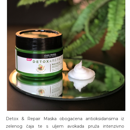
Detox & Repair Maska obogaćena antioksidansima iz
zelenog čaja te s uljem avokada pruža intenzivno