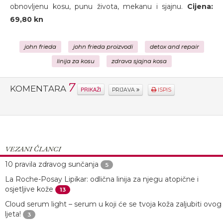
obnovljenu kosu, punu života, mekanu i sjajnu.
Cijena:
69,80 kn
john frieda
john frieda proizvodi
detox and repair
linija za kosu
zdrava sjajna kosa
7
KOMENTARA
PRIKAŽI
PRIJAVA
ISPIS
VEZANI ČLANCI
10 pravila zdravog sunčanja
5
La Roche-Posay Lipikar: odlična linija za njegu atopične i
osjetljive kože
13
Cloud serum light – serum u koji će se tvoja koža zaljubiti ovog
ljeta!
3