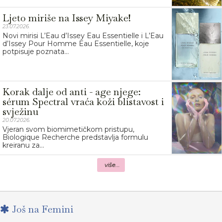
Ljeto miriše na Issey Miyake!
23.07.2026.
Novi mirisi L’Eau d’Issey Eau Essentielle i L’Eau
d’Issey Pour Homme Eau Essentielle, koje
potpisuje poznata...
Korak dalje od anti - age njege:
sérum Spectral vraća koži blistavost i
svježinu
20.07.2026.
Vjeran svom biomimetičkom pristupu,
Biologique Recherche predstavlja formulu
kreiranu za...
više...
Još na Femini