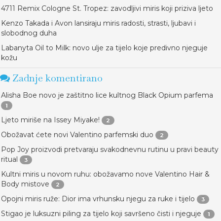
4711 Remix Cologne St. Tropez: zavodljivi miris koji priziva ljeto
Kenzo Takada i Avon lansiraju miris radosti, strasti, ljubavi i
slobodnog duha
Labanyta Oil to Milk: novo ulje za tijelo koje predivno njeguje
kožu
Zadnje komentirano
Alisha Boe novo je zaštitno lice kultnog Black Opium parfema
1
Ljeto miriše na Issey Miyake!
2
Obožavat ćete novi Valentino parfemski duo
2
Pop Joy proizvodi pretvaraju svakodnevnu rutinu u pravi beauty
ritual
3
Kultni miris u novom ruhu: obožavamo nove Valentino Hair &
Body mistove
2
Opojni miris ruže: Dior ima vrhunsku njegu za ruke i tijelo
3
Stigao je luksuzni piling za tijelo koji savršeno čisti i njeguje
1