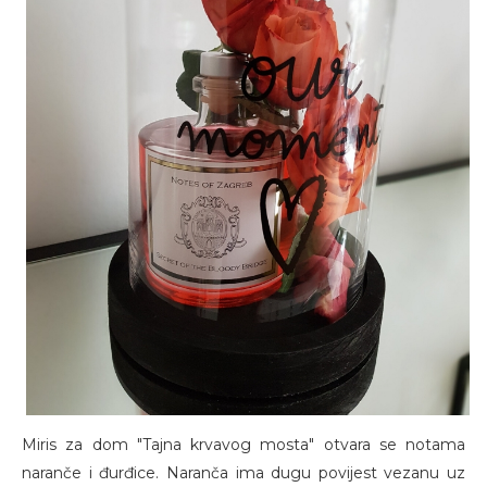
Miris za dom "Tajna krvavog mosta" otvara se notama
naranče i đurđice. Naranča ima dugu povijest vezanu uz