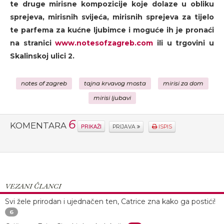
te druge mirisne kompozicije koje dolaze u obliku
sprejeva, mirisnih svijeća, mirisnih sprejeva za tijelo
te parfema za kućne ljubimce i moguće ih je pronaći
na stranici
www.notesofzagreb.com
ili u trgovini u
Skalinskoj ulici 2.
notes of zagreb
tajna krvavog mosta
mirisi za dom
mirisi ljubavi
6
KOMENTARA
PRIKAŽI
PRIJAVA
ISPIS
VEZANI ČLANCI
Svi žele prirodan i ujednačen ten, Catrice zna kako ga postići!
6