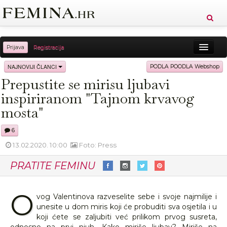
Prijava
Registracija
Sreća
Ljepota
Zdravlje
Vitkost
NAJNOVIJI ČLANCI
PODLA POODLA Webshop
Prepustite se mirisu ljubavi
Moda
Ljubav
Relax
Putovanja
Recepti
inspiriranom "Tajnom krvavog
Proizvodi
Knjige
Cool
mosta"
6
13.02.2020. 10:00
Foto: Press
PRATITE FEMINU
O
vog Valentinova razveselite sebe i svoje najmilije i
unesite u dom miris koji će probuditi sva osjetila i u
koji ćete se zaljubiti već prilikom prvog susreta,