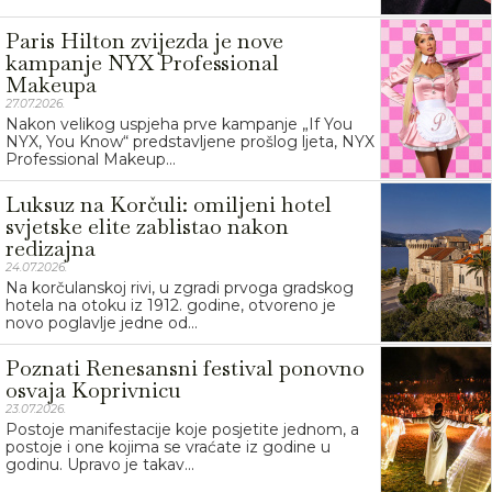
Paris Hilton zvijezda je nove
kampanje NYX Professional
Makeupa
27.07.2026.
Nakon velikog uspjeha prve kampanje „If You
NYX, You Know“ predstavljene prošlog ljeta, NYX
Professional Makeup...
Luksuz na Korčuli: omiljeni hotel
svjetske elite zablistao nakon
redizajna
24.07.2026.
Na korčulanskoj rivi, u zgradi prvoga gradskog
hotela na otoku iz 1912. godine, otvoreno je
novo poglavlje jedne od...
Poznati Renesansni festival ponovno
osvaja Koprivnicu
23.07.2026.
Postoje manifestacije koje posjetite jednom, a
postoje i one kojima se vraćate iz godine u
godinu. Upravo je takav...