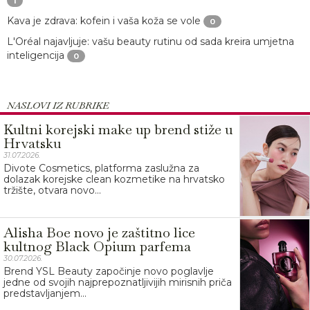
1
Kava je zdrava: kofein i vaša koža se vole
0
L'Oréal najavljuje: vašu beauty rutinu od sada kreira umjetna
inteligencija
0
NASLOVI IZ RUBRIKE
Kultni korejski make up brend stiže u
Hrvatsku
31.07.2026.
Divote Cosmetics, platforma zaslužna za
dolazak korejske clean kozmetike na hrvatsko
tržište, otvara novo...
Alisha Boe novo je zaštitno lice
kultnog Black Opium parfema
30.07.2026.
Brend YSL Beauty započinje novo poglavlje
jedne od svojih najprepoznatljivijih mirisnih priča
predstavljanjem...