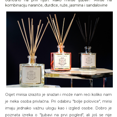
odnosno na prvi njuh. Kako miriše ljubav? Miriše na
kombinaciju naranče, đurđice, ruže, jasmina i sandalovine
Osjet mirisa izrazito je snažan i može nam reći koliko nam
je neka osoba privlačna. Pri odabiru "bolje polovice", mirisi
imaju jednako važnu ulogu kao i izgled osobe. Dobro je
poznata izreka o "ljubavi na prvi pogled", ali još se nije