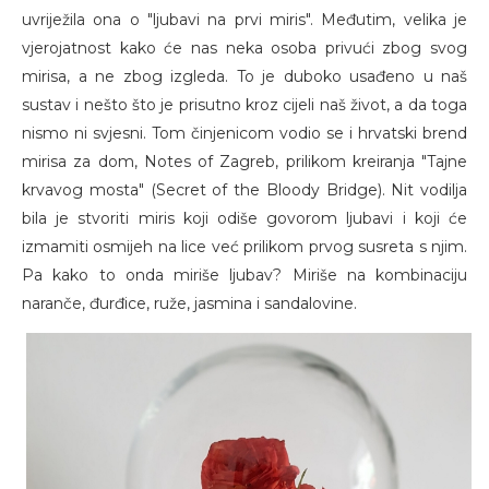
uvriježila ona o "ljubavi na prvi miris". Međutim, velika je
vjerojatnost kako će nas neka osoba privući zbog svog
mirisa, a ne zbog izgleda. To je duboko usađeno u naš
sustav i nešto što je prisutno kroz cijeli naš život, a da toga
nismo ni svjesni. Tom činjenicom vodio se i hrvatski brend
mirisa za dom, Notes of Zagreb, prilikom kreiranja "Tajne
krvavog mosta" (Secret of the Bloody Bridge). Nit vodilja
bila je stvoriti miris koji odiše govorom ljubavi i koji će
izmamiti osmijeh na lice već prilikom prvog susreta s njim.
Pa kako to onda miriše ljubav? Miriše na kombinaciju
naranče, đurđice, ruže, jasmina i sandalovine.