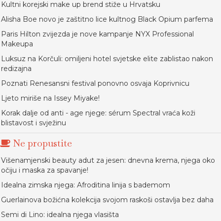
Kultni korejski make up brend stiže u Hrvatsku
Alisha Boe novo je zaštitno lice kultnog Black Opium parfema
Paris Hilton zvijezda je nove kampanje NYX Professional
Makeupa
Luksuz na Korčuli: omiljeni hotel svjetske elite zablistao nakon
redizajna
Poznati Renesansni festival ponovno osvaja Koprivnicu
Ljeto miriše na Issey Miyake!
Korak dalje od anti - age njege: sérum Spectral vraća koži
blistavost i svježinu
Ne propustite
Višenamjenski beauty adut za jesen: dnevna krema, njega oko
očiju i maska za spavanje!
Idealna zimska njega: Afroditina linija s bademom
Guerlainova božićna kolekcija svojom raskoši ostavlja bez daha
Semi di Lino: idealna njega vlasišta