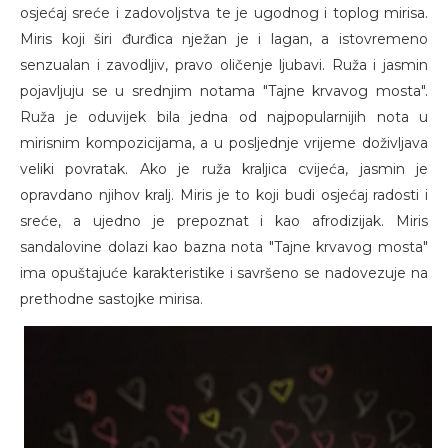
osjećaj sreće i zadovoljstva te je ugodnog i toplog mirisa.
Miris koji širi đurđica nježan je i lagan, a istovremeno
senzualan i zavodljiv, pravo oličenje ljubavi. Ruža i jasmin
pojavljuju se u srednjim notama "Tajne krvavog mosta".
Ruža je oduvijek bila jedna od najpopularnijih nota u
mirisnim kompozicijama, a u posljednje vrijeme doživljava
veliki povratak. Ako je ruža kraljica cvijeća, jasmin je
opravdano njihov kralj. Miris je to koji budi osjećaj radosti i
sreće, a ujedno je prepoznat i kao afrodizijak. Miris
sandalovine dolazi kao bazna nota "Tajne krvavog mosta"
ima opuštajuće karakteristike i savršeno se nadovezuje na
prethodne sastojke mirisa.