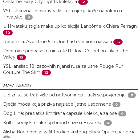
Oriflame Fairy City Lights kolekcija
12
YSL luksuzna i inovativna linija za njegu kože napokon u
Hrvatskoj
8
U Hrvatsku stigla make up kolekcija Lancôme x Chiara Ferragni
10
Recenzija: AvonTrue 5 in One Lash Genius maskara
13
Dobitnice prekrasnih mirisa 4711 Floral Collection Lily of the
Valley
15
YSL lansirao 18 izazovnih nijansi ruža za usne Rouge Pur
Couture The Slim
13
MINI VIJESTI
U biznisu se traži više od networkinga - traži se povjerenje!
0
Dječja moda koja priziva najslađe ljetne uspomene
0
Dog Line: preslatka limitirana capsule kolekcija za pse
0
Kultni korejski make up brend stiže u Hrvatsku
0
Alisha Boe novo je zaštitno lice kultnog Black Opium parfema