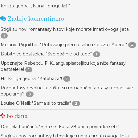
Knjiga tjedna: „Istina i druge laži“
Zadnje komentirano
Stigli su novi romantasy hitovi koje morate imati ovoga ljeta
1
Melanie Pignitter: "Putovanje prema sebi uz pizzu i Aperol"
4
Dobitnice bestselera "Sve počinje od tebe"
1
Upoznajte Rebeccu F. Kuang, spisateljicu koja niže fantasy
bestselere!
1
Hit knjiga tjedna: "Katabaza"!
1
Romantasy revolucija: zašto su romantični fantasy romani sve
popularniji?
3
Louise O’Neill: "Sama si to tražila"
2
60 dana
Danijela Lončarić: "Sjeti se tko si, 28 dana povratka sebi"
Stigli su novi romantasy hitovi koje morate imati ovoga ljeta