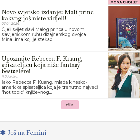
Novo svjetsko izdanje: Mali princ
kakvog još niste vidjeli!
03.04.2026.
Cijeli svijet slavi Malog princa u novom,
slavljeničkom ruhu dizajnerskog dvojca
MinaLima koji je stekao...
Upoznajte Rebeccu F. Kuang,
spisateljicu koja niže fantasy
bestselere!
11.03.2026.
Iako Rebecca F. Kuang, mlada kinesko-
američka spisateljica koja je trenutno najveći
"hot topic" književnog...
više...
Još na Femini