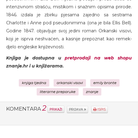
intenzivnom strašću, mistikom i snažnim opisima prirode.
1846. izdala je zbirku pjesama zajedno sa sestrama
Charlotte i Anne pod pseudonimima (ona je bila Ellis Bell).
Godine 1847. objavljuje svoj jedini roman Orkanski visovi,
koji je isprva neshvaćen, a kasnije prepoznat kao remek-
djelo engleske književnosti.
Knjiga je dostupna u
pretprodaji na web shopu
znanje.hr i u knjižarama.
knjiga tjedna
orkanski visovi
emily bronte
literarne preporuke
znanje
2
KOMENTARA
PRIKAŽI
PRIJAVA
ISPIS