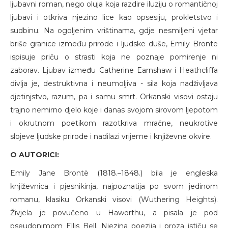
ljubavni roman, nego oluja koja razdire iluziju o romantičnoj
ljubavi i otkriva njezino lice kao opsesiju, prokletstvo i
sudbinu. Na ogoljenim vrištinama, gdje nesmiljeni vjetar
briše granice između prirode i ljudske duše, Emily Brontë
ispisuje priču o strasti koja ne poznaje pomirenje ni
zaborav. Ljubav između Catherine Earnshaw i Heathcliffa
divlja je, destruktivna i neumoljiva - sila koja nadživljava
djetinjstvo, razum, pa i samu smrt. Orkanski visovi ostaju
trajno nemirno djelo koje i danas svojom sirovom ljepotom
i okrutnom poetikom razotkriva mračne, neukrotive
slojeve ljudske prirode i nadilazi vrijeme i književne okvire.
O AUTORICI:
Emily Jane Brontë (1818.–1848.) bila je engleska
književnica i pjesnikinja, najpoznatija po svom jedinom
romanu, klasiku Orkanski visovi (Wuthering Heights).
Živjela je povučeno u Haworthu, a pisala je pod
pseudonimom Ellis Bell. Njezina poezija i proza ističu se