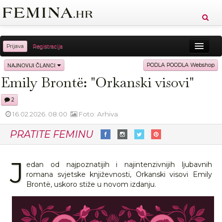
Prijava
Registracija
Sreća
Ljepota
Zdravlje
Vitkost
NAJNOVIJI ČLANCI
PODLA POODLA Webshop
Emily Brontë: "Orkanski visovi"
Moda
Ljubav
Relax
Putovanja
Recepti
2
Proizvodi
Knjige
Cool
16.02.2026. 08:00
Foto: Arhiva
PRATITE FEMINU
J
edan od najpoznatijih i najintenzivnijih ljubavnih
romana svjetske književnosti, Orkanski visovi Emily
Brontë, uskoro stiže u novom izdanju.