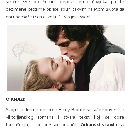
razdire sve po čemu prepoznajemo čovjeka pa te
bezimene, prozirne obrise ispuni takvim naletom života da
oni nadmaše i samu zbilju.“ - Virginia Woolf.
O KNJIZI:
Svojim jedinim romanom Emily Brontë rastače konvencije
viktorijanskog romana i stvara tekst koji se opire
tumačenju, ali ne prestaje privlačiti.
Orkanski visovi
nisu