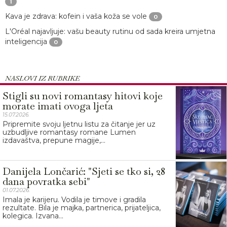
1
Kava je zdrava: kofein i vaša koža se vole
0
L'Oréal najavljuje: vašu beauty rutinu od sada kreira umjetna
inteligencija
0
NASLOVI IZ RUBRIKE
Stigli su novi romantasy hitovi koje
morate imati ovoga ljeta
15.07.2026.
Pripremite svoju ljetnu listu za čitanje jer uz
uzbudljive romantasy romane Lumen
izdavaštva, prepune magije,...
Danijela Lončarić: "Sjeti se tko si, 28
dana povratka sebi"
01.07.2026.
Imala je karijeru. Vodila je timove i gradila
rezultate. Bila je majka, partnerica, prijateljica,
kolegica. Izvana...