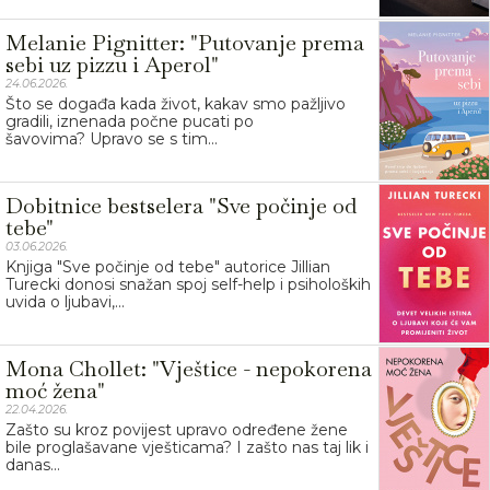
Melanie Pignitter: "Putovanje prema
sebi uz pizzu i Aperol"
24.06.2026.
Što se događa kada život, kakav smo pažljivo
gradili, iznenada počne pucati po
šavovima? Upravo se s tim...
Dobitnice bestselera "Sve počinje od
tebe"
03.06.2026.
Knjiga "Sve počinje od tebe" autorice Jillian
Turecki donosi snažan spoj self-help i psiholoških
uvida o ljubavi,...
Mona Chollet: "Vještice - nepokorena
moć žena"
22.04.2026.
Zašto su kroz povijest upravo određene žene
bile proglašavane vješticama? I zašto nas taj lik i
danas...