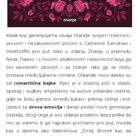
Klasik koji generacijama osvaja čitatelje svojom mračnom,
sirovom i nezaboravnom pričom o Catherine Earnshaw i
Heathcliffu prvi put izlazi u izdanju Znanja, u prijevodu
Nede Paravić i s novom, atraktivnom naslovnicom koja ga
čini savršenim izborom i za čitanje. Iako ga se često
svrstava među ljubavne romane, Orkanski visovi daleko su
od
romantične bajke
. Riječ je o snažnoj priči o strasti,
opsesiji i sudbini, smještenoj na surove jorkširske vrištine,
gdje se brišu granice između ljubavi i prkosa, čežnje i boli.
Upravo ta
sirova emocija
i danas privlači nove generacije
čitatelja, zbog čega je ovo izdanje posebno lijepa prilika da
mu se vratimo ili ga napokon pročitamo prvi put, možda
baš u danima oko Valentinova. „Emily Brontë kao da