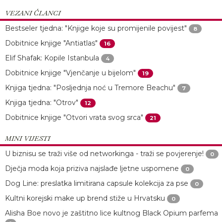
VEZANI ČLANCI
Bestseler tjedna: "Knjige koje su promijenile povijest"
8
Dobitnice knjige "Antiatlas"
16
Elif Shafak: Kopile Istanbula
4
Dobitnice knjige "Vjenčanje u bijelom"
19
Knjiga tjedna: "Posljednja noć u Tremore Beachu"
7
Knjiga tjedna: "Otrov"
12
Dobitnice knjige "Otvori vrata svog srca"
21
MINI VIJESTI
U biznisu se traži više od networkinga - traži se povjerenje!
0
Dječja moda koja priziva najslađe ljetne uspomene
0
Dog Line: preslatka limitirana capsule kolekcija za pse
0
Kultni korejski make up brend stiže u Hrvatsku
0
Alisha Boe novo je zaštitno lice kultnog Black Opium parfema