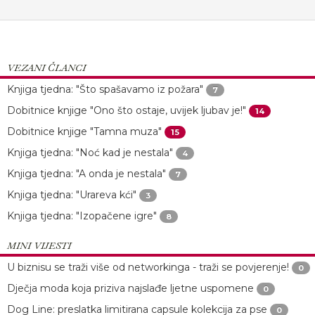
VEZANI ČLANCI
Knjiga tjedna: "Što spašavamo iz požara"
7
Dobitnice knjige "Ono što ostaje, uvijek ljubav je!"
14
Dobitnice knjige "Tamna muza"
15
Knjiga tjedna: "Noć kad je nestala"
4
Knjiga tjedna: "A onda je nestala"
7
Knjiga tjedna: "Urareva kći"
3
Knjiga tjedna: "Izopačene igre"
8
MINI VIJESTI
U biznisu se traži više od networkinga - traži se povjerenje!
0
Dječja moda koja priziva najslađe ljetne uspomene
0
Dog Line: preslatka limitirana capsule kolekcija za pse
0