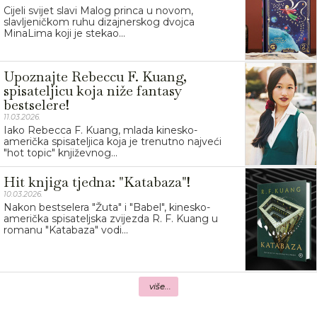
Cijeli svijet slavi Malog princa u novom,
slavljeničkom ruhu dizajnerskog dvojca
MinaLima koji je stekao...
Upoznajte Rebeccu F. Kuang,
spisateljicu koja niže fantasy
bestselere!
11.03.2026.
Iako Rebecca F. Kuang, mlada kinesko-
američka spisateljica koja je trenutno najveći
"hot topic" književnog...
Hit knjiga tjedna: "Katabaza"!
10.03.2026.
Nakon bestselera "Žuta" i "Babel", kinesko-
američka spisateljska zvijezda R. F. Kuang u
romanu "Katabaza" vodi...
više...