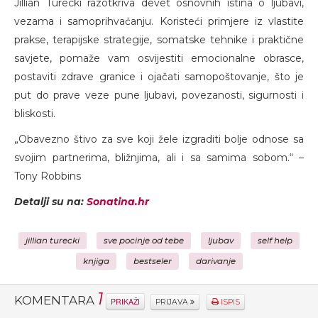
Jillian Turecki razotkriva devet osnovnih istina o ljubavi,
vezama i samoprihvaćanju. Koristeći primjere iz vlastite
prakse, terapijske strategije, somatske tehnike i praktične
savjete, pomaže vam osvijestiti emocionalne obrasce,
postaviti zdrave granice i ojačati samopoštovanje, što je
put do prave veze pune ljubavi, povezanosti, sigurnosti i
bliskosti.
„Obavezno štivo za sve koji žele izgraditi bolje odnose sa
svojim partnerima, bližnjima, ali i sa samima sobom.“ –
Tony Robbins
Detalji su na:
Sonatina.hr
jillian turecki
sve pocinje od tebe
ljubav
self help
knjiga
bestseler
darivanje
1
KOMENTARA
PRIKAŽI
PRIJAVA
ISPIS