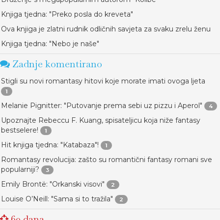
Knjiga tjedna: "Preko posla do kreveta"
Ova knjiga je zlatni rudnik odličnih savjeta za svaku zrelu ženu
Knjiga tjedna: "Nebo je naše"
Zadnje komentirano
Stigli su novi romantasy hitovi koje morate imati ovoga ljeta
1
Melanie Pignitter: "Putovanje prema sebi uz pizzu i Aperol"
4
Upoznajte Rebeccu F. Kuang, spisateljicu koja niže fantasy
bestselere!
1
Hit knjiga tjedna: "Katabaza"!
1
Romantasy revolucija: zašto su romantični fantasy romani sve
popularniji?
3
Emily Brontë: "Orkanski visovi"
2
Louise O’Neill: "Sama si to tražila"
2
60 dana