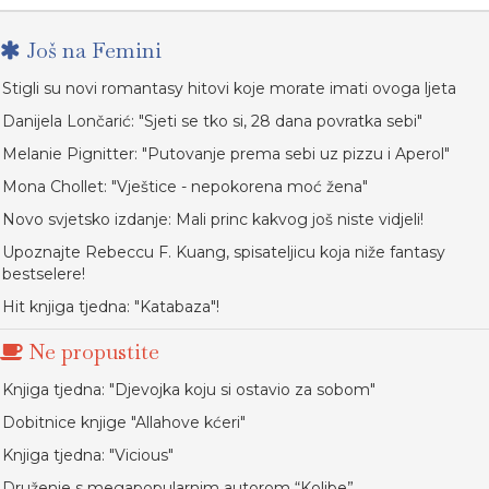
Još na Femini
Stigli su novi romantasy hitovi koje morate imati ovoga ljeta
Danijela Lončarić: "Sjeti se tko si, 28 dana povratka sebi"
Melanie Pignitter: "Putovanje prema sebi uz pizzu i Aperol"
Mona Chollet: "Vještice - nepokorena moć žena"
Novo svjetsko izdanje: Mali princ kakvog još niste vidjeli!
Upoznajte Rebeccu F. Kuang, spisateljicu koja niže fantasy
bestselere!
Hit knjiga tjedna: "Katabaza"!
Ne propustite
Knjiga tjedna: "Djevojka koju si ostavio za sobom"
Dobitnice knjige "Allahove kćeri"
Knjiga tjedna: "Vicious"
Druženje s megapopularnim autorom “Kolibe”