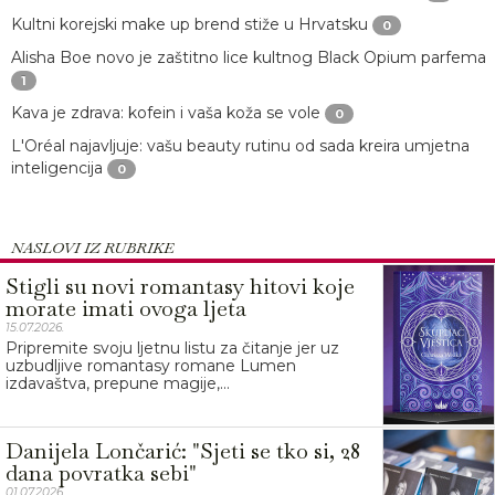
Kultni korejski make up brend stiže u Hrvatsku
0
Alisha Boe novo je zaštitno lice kultnog Black Opium parfema
1
Kava je zdrava: kofein i vaša koža se vole
0
L'Oréal najavljuje: vašu beauty rutinu od sada kreira umjetna
inteligencija
0
NASLOVI IZ RUBRIKE
Stigli su novi romantasy hitovi koje
morate imati ovoga ljeta
15.07.2026.
Pripremite svoju ljetnu listu za čitanje jer uz
uzbudljive romantasy romane Lumen
izdavaštva, prepune magije,...
Danijela Lončarić: "Sjeti se tko si, 28
dana povratka sebi"
01.07.2026.