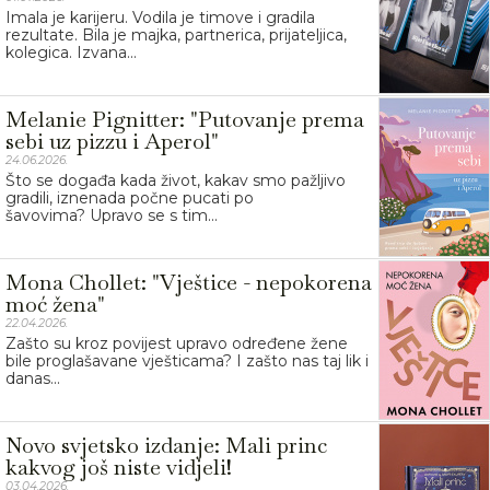
Imala je karijeru. Vodila je timove i gradila
rezultate. Bila je majka, partnerica, prijateljica,
kolegica. Izvana...
Melanie Pignitter: "Putovanje prema
sebi uz pizzu i Aperol"
24.06.2026.
Što se događa kada život, kakav smo pažljivo
gradili, iznenada počne pucati po
šavovima? Upravo se s tim...
Mona Chollet: "Vještice - nepokorena
moć žena"
22.04.2026.
Zašto su kroz povijest upravo određene žene
bile proglašavane vješticama? I zašto nas taj lik i
danas...
Novo svjetsko izdanje: Mali princ
kakvog još niste vidjeli!
03.04.2026.