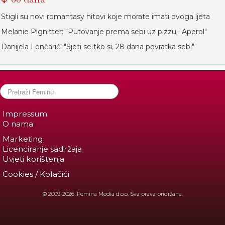
Stigli su novi romantasy hitovi koje morate imati ovoga ljeta
Melanie Pignitter: "Putovanje prema sebi uz pizzu i Aperol"
Danijela Lončarić: "Sjeti se tko si, 28 dana povratka sebi"
Impressum
O nama
Marketing
Licenciranje sadržaja
Uvjeti korištenja
Cookies / Kolačići
© 2009-2026. Femina Media d.o.o. Sva prava pridržana.