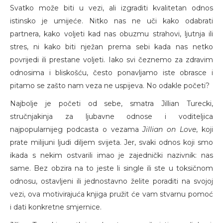
Svatko može biti u vezi, ali izgraditi kvalitetan odnos
istinsko je umijeće. Nitko nas ne uči kako odabrati
partnera, kako voljeti kad nas obuzmu strahovi, ljutnja ili
stres, ni kako biti nježan prema sebi kada nas netko
povrijedi ili prestane voljeti. Iako svi čeznemo za zdravim
odnosima i bliskošću, često ponavljamo iste obrasce i
pitamo se zašto nam veza ne uspijeva. No odakle početi?
Najbolje je početi od sebe, smatra Jillian Turecki,
stručnjakinja za ljubavne odnose i voditeljica
najpopularnijeg podcasta o vezama
Jillian on Love
, koji
prate milijuni ljudi diljem svijeta. Jer, svaki odnos koji smo
ikada s nekim ostvarili imao je zajednički nazivnik: nas
same. Bez obzira na to jeste li single ili ste u toksičnom
odnosu, ostavljeni ili jednostavno želite poraditi na svojoj
vezi, ova motivirajuća knjiga pružit će vam stvarnu pomoć
i dati konkretne smjernice.