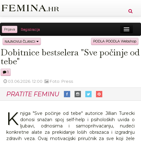
Prijava
Registracija
Sreća
Ljepota
Zdravlje
Vitkost
NAJNOVIJI ČLANCI
PODLA POODLA Webshop
Dobitnice bestselera "Sve počinje od
Moda
Ljubav
Relax
Putovanja
Recepti
tebe"
Proizvodi
Knjige
Cool
1
03.06.2026. 12:00
Foto: Press
PRATITE FEMINU
K
njiga "Sve počinje od tebe" autorice Jillian Turecki
donosi snažan spoj self-help i psiholoških uvida o
ljubavi, odnosima i samoprihvaćanju, nudeći
konkretne alate za prekidanje loših obrazaca i izgradnju
zdravih veza. Ovaj motivacijski priručnik za sve koji žele