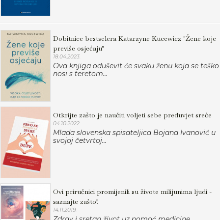
Dobitnice bestselera Katarzyne Kucewicz "Žene koje
previše osjećaju"
18.04.2023.
Ova knjiga oduševit će svaku ženu koja se teško
nosi s teretom...
Otkrijte zašto je naučiti voljeti sebe preduvjet sreće
04.10.2022.
Mlada slovenska spisateljica Bojana Ivanović u
svojoj četvrtoj...
Ovi priručnici promijenili su živote milijunima ljudi -
saznajte zašto!
14.11.2019.
Zdrav i sretan život uz pomoć medicine,