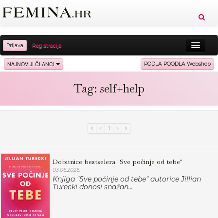
Prijava
Registracija
Sreća
Ljepota
Zdravlje
Vitkost
NAJNOVIJI ČLANCI
PODLA POODLA Webshop
Moda
Ljubav
Relax
Putovanja
Recepti
Tag: self+help
Proizvodi
Knjige
Cool
«
1
»
Dobitnice bestselera "Sve počinje od tebe"
03.06.2026.
Knjiga "Sve počinje od tebe" autorice Jillian
Turecki donosi snažan...