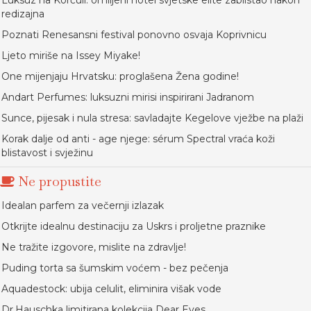
Luksuz na Korčuli: omiljeni hotel svjetske elite zablistao nakon
redizajna
Poznati Renesansni festival ponovno osvaja Koprivnicu
Ljeto miriše na Issey Miyake!
One mijenjaju Hrvatsku: proglašena Žena godine!
Andart Perfumes: luksuzni mirisi inspirirani Jadranom
Sunce, pijesak i nula stresa: savladajte Kegelove vježbe na plaži
Korak dalje od anti - age njege: sérum Spectral vraća koži
blistavost i svježinu
Ne propustite
Idealan parfem za večernji izlazak
Otkrijte idealnu destinaciju za Uskrs i proljetne praznike
Ne tražite izgovore, mislite na zdravlje!
Puding torta sa šumskim voćem - bez pečenja
Aquadestock: ubija celulit, eliminira višak vode
Dr.Hauschka limitirana kolekcija Dear Eyes