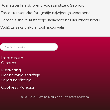
Poznati parfemski brend Fugazzi stiže u Sephoru
Zašto su trudničke fotografije najvrjednija uspomena
Odmor iz snova: krstarenje Jadranom na luksuznom brodu
Vodič za seks tijekom toplinskog vala
Impressum
O nama
Marketing
Licenciranje sadržaja
Uvjeti korištenja
Cookies / Kolačići
© 2009-2026. Femina Media d.o.o. Sva prava pridržana.