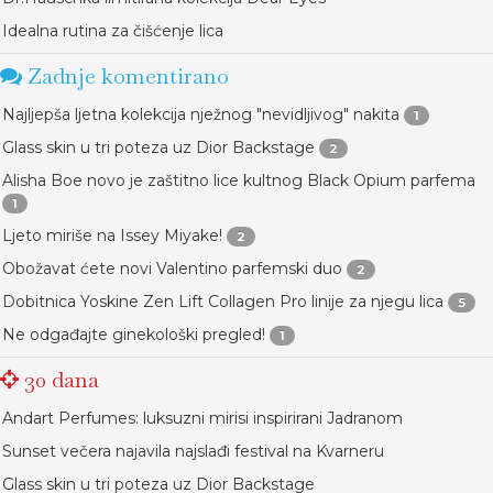
Idealna rutina za čišćenje lica
Zadnje komentirano
Najljepša ljetna kolekcija nježnog "nevidljivog" nakita
1
Glass skin u tri poteza uz Dior Backstage
2
Alisha Boe novo je zaštitno lice kultnog Black Opium parfema
1
Ljeto miriše na Issey Miyake!
2
Obožavat ćete novi Valentino parfemski duo
2
Dobitnica Yoskine Zen Lift Collagen Pro linije za njegu lica
5
Ne odgađajte ginekološki pregled!
1
30 dana
Andart Perfumes: luksuzni mirisi inspirirani Jadranom
Sunset večera najavila najslađi festival na Kvarneru
Glass skin u tri poteza uz Dior Backstage