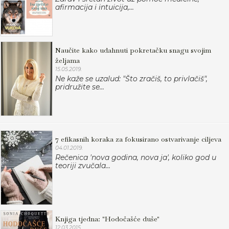
afirmacija i intuicija,...
Naučite kako udahnuti pokretačku snagu svojim
željama
15.05.2019.
Ne kaže se uzalud: "Što zračiš, to privlačiš",
pridružite se...
7 efikasnih koraka za fokusirano ostvarivanje ciljeva
04.01.2019.
Rečenica 'nova godina, nova ja', koliko god u
teoriji zvučala...
Knjiga tjedna: "Hodočašće duše"
12.03.2015.