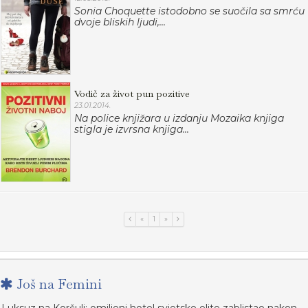
Sonia Choquette istodobno se suočila sa smrću
dvoje bliskih ljudi,...
Vodič za život pun pozitive
23.01.2014.
Na police knjižara u izdanju Mozaika knjiga
stigla je izvrsna knjiga...
«
1
»
Još na Femini