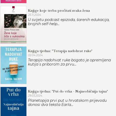
Knjige koje treba pročitati svaka žena
25.11.2024.
U svijetu podcast epizoda, šarenih edukacija,
brojnih self-help...
Knjiga tjedna: "Terapija nadohvat ruke"
02.04.2024.
Terapija nadohvat ruke bogato je opremljena
kutija s priborom za prvu...
Knjiga tjedna: "Put do vrha - Najneobičnija tajna"
29.03.2024.
Planetopija prvi put u hrvatskom prijevodu
donosi dva teksta Earla...