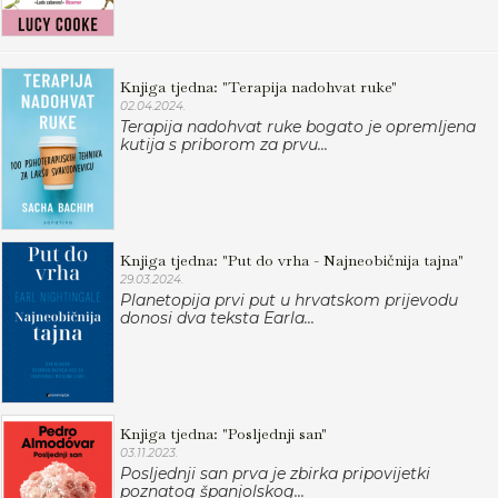
Knjiga tjedna: "Terapija nadohvat ruke"
02.04.2024.
Terapija nadohvat ruke bogato je opremljena
kutija s priborom za prvu...
Knjiga tjedna: "Put do vrha - Najneobičnija tajna"
29.03.2024.
Planetopija prvi put u hrvatskom prijevodu
donosi dva teksta Earla...
Knjiga tjedna: "Posljednji san"
03.11.2023.
Posljednji san prva je zbirka pripovijetki
poznatog španjolskog...