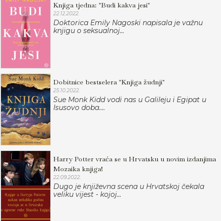
Knjiga tjedna: "Budi kakva jesi"
22.12.2022.
Doktorica Emily Nagoski napisala je važnu
knjigu o seksualnoj...
Dobitnice bestselera "Knjiga žudnji"
25.10.2022.
Sue Monk Kidd vodi nas u Galileju i Egipat u
Isusovo doba....
Harry Potter vraća se u Hrvatsku u novim izdanjima
Mozaika knjiga!
22.09.2022.
Dugo je književna scena u Hrvatskoj čekala
veliku vijest - kojoj...