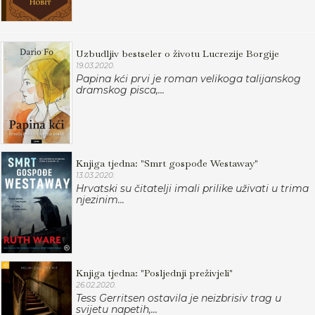
Uzbudljiv bestseler o životu Lucrezije Borgije
19.03.2020.
Papina kći prvi je roman velikoga talijanskog
dramskog pisca,...
Knjiga tjedna: "Smrt gospođe Westaway"
13.03.2020.
Hrvatski su čitatelji imali prilike uživati u trima
njezinim...
Knjiga tjedna: "Posljednji preživjeli"
26.02.2020.
Tess Gerritsen ostavila je neizbrisiv trag u
svijetu napetih,...