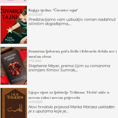
Knjiga tjedna: "Čuvarice tajni"
23.12.2020.
Predstavljamo vam uzbudljiv roman nadahnut
istinitim događajima,...
Besmrtna ljubavna priča Belle i Edwarda dobila nov i
mračan obrat
17.12.2020.
Stephenie Meyer, prema čijim su romanima
snimljeni filmovi Sumrak,...
Lijepa vijest za ljubitelje Tolkiena: 'Hobit' stiže u
novom ruhu i novom prijevodu
10.07.2020.
Novi hrvatski prijevod Marka Marasa usklađen
je s uputama koje je...