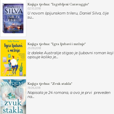
Knjiga tjedna: "Izgubljeni Caravaggio"
02.10.2018.
U novom špijunskom trileru, Daniel Silva, čije
su...
Knjiga tjedna: "Igra ljubavi i mržnje"
25.09.2018.
Iz daleke Australije stigao je ljubavni roman koji
opisuje koliko je...
Knjiga tjedna: "Zvuk stakla"
19.09.2018.
Napisala je 24 romana, a ovo je prvi preveden
na...