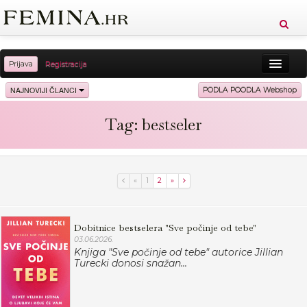
Prijava
Registracija
Sreća
Ljepota
Zdravlje
Vitkost
NAJNOVIJI ČLANCI
PODLA POODLA Webshop
Moda
Ljubav
Relax
Putovanja
Recepti
Tag: bestseler
Proizvodi
Knjige
Cool
«
1
2
»
Dobitnice bestselera "Sve počinje od tebe"
03.06.2026.
Knjiga "Sve počinje od tebe" autorice Jillian
Turecki donosi snažan...