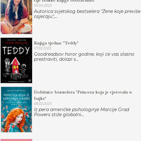
čije ženske knjige obožavamo!
05.04.2023.
Autorica svjetskog bestselera "Žene koje previše
osjećaju",...
Knjiga tjedna: "Teddy"
07.02.2023.
Goodreadsov horor godine, koji će vas slasno
prestraviti, dolazi s...
Dobitnice bestselera "Princeza koja je vjerovala u
bajke"
06.02.2023.
Iz pera američke psihologinje Marcije Grad
Powers stiže globalni...