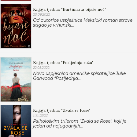
Knjiga tjedna: "Baršunasta bijaše noć"
20.09.2022.
Od autorice uspješnice Meksički roman strave
stigao je vrhunski...
Knjiga tjedna: "Posljednja ruža"
22.03.2022.
Nova uspješnica američke spisateljice Julie
Garwood "Posljednja...
Knjiga tjedna: "Zvala se Rose"
11.01.2022.
Psihološkim trilerom "Zvala se Rose", koji je
jedan od najugodnijih...