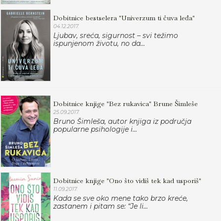
Dobitnice bestselera "Univerzum ti čuva leđa"
04.12.2017.
Ljubav, sreća, sigurnost – svi težimo
ispunjenom životu, no da...
Dobitnice knjige "Bez rukavica" Brune Šimleše
25.09.2017.
Bruno Šimleša, autor knjiga iz područja
popularne psihologije i...
Dobitnice knjige "Ono što vidiš tek kad usporiš"
11.09.2017.
Kada se sve oko mene tako brzo kreće,
zastanem i pitam se: “Je li...