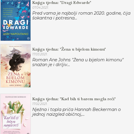
Knjiga tjedna: "Dragi Edwarde"
07.04.2021.
Pred vama je najbolji roman 2020. godine, čija
šokantna i potresna...
Knjiga tjedna: "Žena u bijelom kimonu"
17.03.2021.
Roman Ane Johns "Žena u bijelom kimonu"
snažan je i dirljiv...
Knjiga tjedna: "Kad bih ti barem mogla reći"
17.02.2021.
Nježna i topla priča Hannah Beckerman o
jednoj naizgled običnoj,...