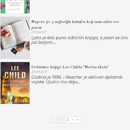
Napeto je: 5 najboljih krimića koji nam stižu ove
jeseni
07.09.2017.
Ljeto je bilo puno odličnih knjiga, a jesen se čini
još boljom....
Dobitnice knjige Lee Childa "Noćna škola"
28.08.2017.
Godina je 1996. i Reacher je aktivan djelatnik
vojske. Ujutro mu daju...
«
1
2
»