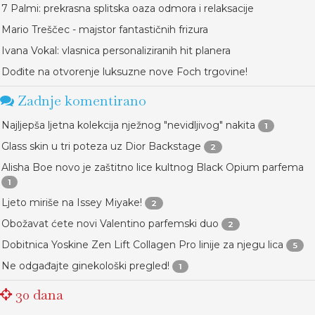
7 Palmi: prekrasna splitska oaza odmora i relaksacije
Mario Treščec - majstor fantastičnih frizura
Ivana Vokal: vlasnica personaliziranih hit planera
Dođite na otvorenje luksuzne nove Foch trgovine!
Zadnje komentirano
Najljepša ljetna kolekcija nježnog "nevidljivog" nakita
1
Glass skin u tri poteza uz Dior Backstage
2
Alisha Boe novo je zaštitno lice kultnog Black Opium parfema
1
Ljeto miriše na Issey Miyake!
2
Obožavat ćete novi Valentino parfemski duo
2
Dobitnica Yoskine Zen Lift Collagen Pro linije za njegu lica
5
Ne odgađajte ginekološki pregled!
1
30 dana