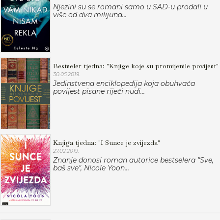
Njezini su se romani samo u SAD-u prodali u
više od dva milijuna...
Bestseler tjedna: "Knjige koje su promijenile povijest"
30.05.2019.
Jedinstvena enciklopedija koja obuhvaća
povijest pisane riječi nudi...
Knjiga tjedna: "I Sunce je zvijezda"
27.02.2019.
Znanje donosi roman autorice bestselera "Sve,
baš sve", Nicole Yoon...