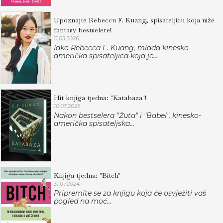
Upoznajte Rebeccu F. Kuang, spisateljicu koja niže
fantasy bestselere!
11.03.2026.
Iako Rebecca F. Kuang, mlada kinesko-
američka spisateljica koja je...
Hit knjiga tjedna: "Katabaza"!
10.03.2026.
Nakon bestselera "Žuta" i "Babel", kinesko-
američka spisateljska...
Knjiga tjedna: "Bitch"
31.07.2024.
Pripremite se za knjigu koja će osvježiti vaš
pogled na moć...