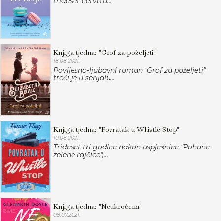
trideset četvrtu...
Knjiga tjedna: "Grof za poželjeti"
18.08.2021.
Povijesno-ljubavni roman "Grof za poželjeti"
treći je u serijalu...
Knjiga tjedna: "Povratak u Whistle Stop"
10.08.2021.
Trideset tri godine nakon uspješnice "Pohane
zelene rajčice",...
Knjiga tjedna: "Neukroćena"
08.07.2021.