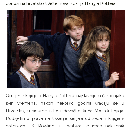
donosi na hrvatsko tržište nova izdanja Harryja Pottera
Omiljene knjige o Harryju Potteru, najslavnijem čarobnjaku
svih vremena, nakon nekoliko godina vraćaju se u
Hrvatsku, u sigurne ruke izdavačke kuće Mozaik knjiga.
Podsjetimo, prava na tiskanje serijala od sedam knjiga s
potpisom J.K. Rowling u Hrvatskoj je imao nakladnik