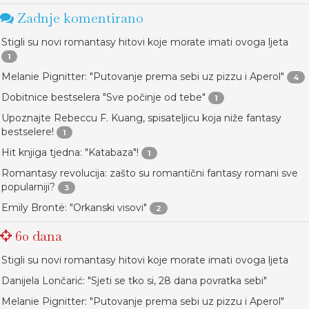
Zadnje komentirano
Stigli su novi romantasy hitovi koje morate imati ovoga ljeta
1
Melanie Pignitter: "Putovanje prema sebi uz pizzu i Aperol"
4
Dobitnice bestselera "Sve počinje od tebe"
1
Upoznajte Rebeccu F. Kuang, spisateljicu koja niže fantasy
bestselere!
1
Hit knjiga tjedna: "Katabaza"!
1
Romantasy revolucija: zašto su romantični fantasy romani sve
popularniji?
3
Emily Brontë: "Orkanski visovi"
2
60 dana
Stigli su novi romantasy hitovi koje morate imati ovoga ljeta
Danijela Lončarić: "Sjeti se tko si, 28 dana povratka sebi"
Melanie Pignitter: "Putovanje prema sebi uz pizzu i Aperol"