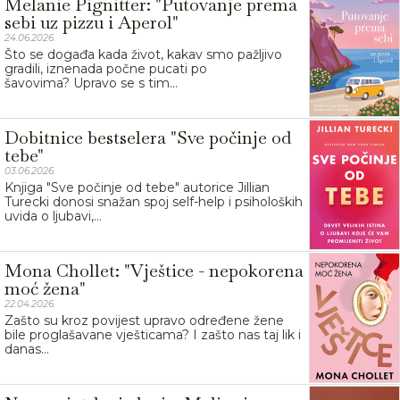
Melanie Pignitter: "Putovanje prema
sebi uz pizzu i Aperol"
24.06.2026.
Što se događa kada život, kakav smo pažljivo
gradili, iznenada počne pucati po
šavovima? Upravo se s tim...
Dobitnice bestselera "Sve počinje od
tebe"
03.06.2026.
Knjiga "Sve počinje od tebe" autorice Jillian
Turecki donosi snažan spoj self-help i psiholoških
uvida o ljubavi,...
Mona Chollet: "Vještice - nepokorena
moć žena"
22.04.2026.
Zašto su kroz povijest upravo određene žene
bile proglašavane vješticama? I zašto nas taj lik i
danas...