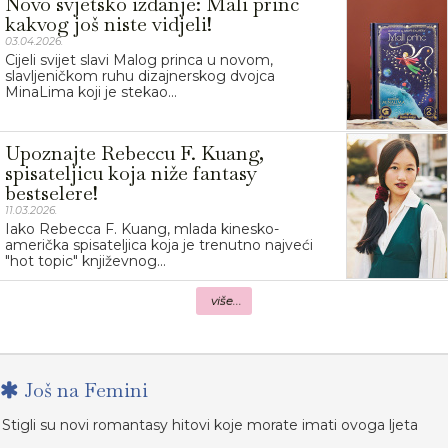
Novo svjetsko izdanje: Mali princ
kakvog još niste vidjeli!
03.04.2026.
Cijeli svijet slavi Malog princa u novom,
slavljeničkom ruhu dizajnerskog dvojca
MinaLima koji je stekao...
Upoznajte Rebeccu F. Kuang,
spisateljicu koja niže fantasy
bestselere!
11.03.2026.
Iako Rebecca F. Kuang, mlada kinesko-
američka spisateljica koja je trenutno najveći
"hot topic" književnog...
više...
Još na Femini
Stigli su novi romantasy hitovi koje morate imati ovoga ljeta