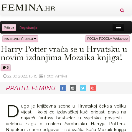
Prijava
Registracija
Sreća
Ljepota
Zdravlje
Vitkost
NAJNOVIJI ČLANCI
PODLA POODLA Webshop
Harry Potter vraća se u Hrvatsku u
Moda
Ljubav
Relax
Putovanja
Recepti
novim izdanjima Mozaika knjiga!
Proizvodi
Knjige
Cool
5
22.09.2022. 15:15
Foto: Arhiva
PRATITE FEMINU
D
ugo je književna scena u Hrvatskoj čekala veliku
vijest - kojoj će izdavačkoj kući pripasti prava na
najveći fantasy bestseler u svjetskoj povijesti -
velebnu sagu o malom čarobnjaku Harryju Potteru.
Napokon znamo odgovor - izdavačka kuća Mozaik knjiga