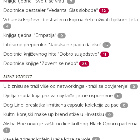
Knjiga tjedna: "Sve ti se vrati"
7
Dobitnice bestseler "Vedanta: Glas slobode"
12
Vrhunski književni bestseleri u kojima ćete uživati tijekom ljeta
4
Knjiga tjedna: "Empatija"
9
Literarne preporuke: "Jabuka ne pada daleko"
6
Dobitnici književnog hita "Dobro susjedstvo"
11
Dobitnice knjige "Zovem se nebo"
23
MINI VIJESTI
U biznisu se traži više od networkinga - traži se povjerenje!
0
Dječja moda koja priziva najslađe ljetne uspomene
0
Dog Line: preslatka limitirana capsule kolekcija za pse
0
Kultni korejski make up brend stiže u Hrvatsku
0
Alisha Boe novo je zaštitno lice kultnog Black Opium parfema
1
Kava je zdrava: kofein i vaša koža se vole
0