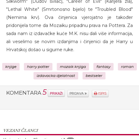
Silkworm" (Dudov svilac), "Career of Evil" (Karijera zla),
"Lethal White" (Smrtonosno bijelo) te "Troubled Blood"
(Nemirna krv). Ova činjenica vjerojatno je također
pridonijela tome da Mozaiku pripadnu prava na Pottera. Za
sada nam iz izdavačke kuće M.K. nisu dali više informacija,
ali veselimo se novim izdanjima i činjenici da je Harry u
Hrvatskoj došao u sigurne ruke.
knjige
harry potter
mozaik knjiga
fantasy
roman
izdavacka djelatnost
bestseler
5
KOMENTARA
PRIKAŽI
PRIJAVA
ISPIS
VEZANI ČLANCI