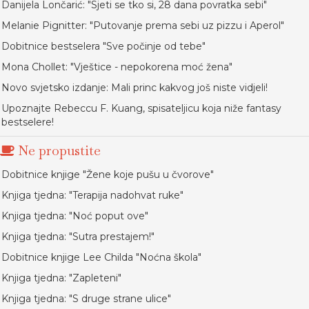
Danijela Lončarić: "Sjeti se tko si, 28 dana povratka sebi"
Melanie Pignitter: "Putovanje prema sebi uz pizzu i Aperol"
Dobitnice bestselera "Sve počinje od tebe"
Mona Chollet: "Vještice - nepokorena moć žena"
Novo svjetsko izdanje: Mali princ kakvog još niste vidjeli!
Upoznajte Rebeccu F. Kuang, spisateljicu koja niže fantasy
bestselere!
Ne propustite
Dobitnice knjige "Žene koje pušu u čvorove"
Knjiga tjedna: "Terapija nadohvat ruke"
Knjiga tjedna: "Noć poput ove"
Knjiga tjedna: "Sutra prestajem!"
Dobitnice knjige Lee Childa "Noćna škola"
Knjiga tjedna: "Zapleteni"
Knjiga tjedna: "S druge strane ulice"