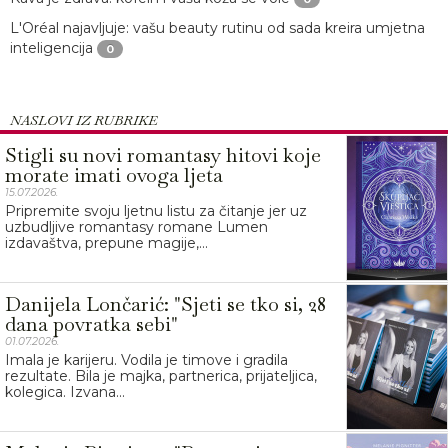
L'Oréal najavljuje: vašu beauty rutinu od sada kreira umjetna
inteligencija
0
NASLOVI IZ RUBRIKE
Stigli su novi romantasy hitovi koje
morate imati ovoga ljeta
15.07.2026.
Pripremite svoju ljetnu listu za čitanje jer uz
uzbudljive romantasy romane Lumen
izdavaštva, prepune magije,...
Danijela Lončarić: "Sjeti se tko si, 28
dana povratka sebi"
01.07.2026.
Imala je karijeru. Vodila je timove i gradila
rezultate. Bila je majka, partnerica, prijateljica,
kolegica. Izvana...