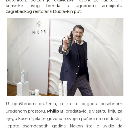
Botanicals, održan je ekskluzivni event za ljubitelje i
korisnike ovog brenda u ugodnom ambijentu
zagrebačkog restorana Dubravkin put.
U opuštenom druženju, u za tu prigodu posebnom
uređenom prostoru,
Philip B
. predstavio je vlastitu liniju za
njegu kose i tijela te govorio o svojim počecima u industriji
ljepote osamdesetih godina. Nakon što je uvidio da