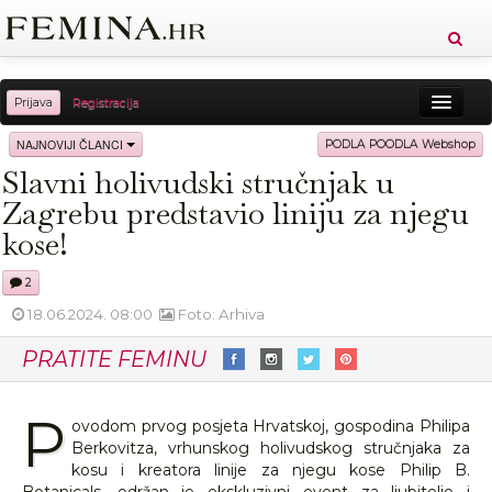
Prijava
Registracija
Sreća
Ljepota
Zdravlje
Vitkost
NAJNOVIJI ČLANCI
PODLA POODLA Webshop
Slavni holivudski stručnjak u
Moda
Ljubav
Relax
Putovanja
Recepti
Zagrebu predstavio liniju za njegu
Proizvodi
Knjige
Cool
kose!
2
18.06.2024. 08:00
Foto: Arhiva
PRATITE FEMINU
P
ovodom prvog posjeta Hrvatskoj, gospodina Philipa
Berkovitza, vrhunskog holivudskog stručnjaka za
kosu i kreatora linije za njegu kose Philip B.