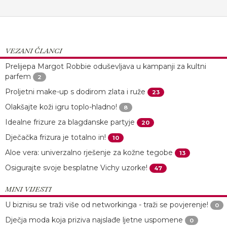
VEZANI ČLANCI
Prelijepa Margot Robbie oduševljava u kampanji za kultni
parfem
2
Proljetni make-up s dodirom zlata i ruže
23
Olakšajte koži igru toplo-hladno!
8
Idealne frizure za blagdanske partyje
20
Dječačka frizura je totalno in!
10
Aloe vera: univerzalno rješenje za kožne tegobe
13
Osigurajte svoje besplatne Vichy uzorke!
47
MINI VIJESTI
U biznisu se traži više od networkinga - traži se povjerenje!
0
Dječja moda koja priziva najslađe ljetne uspomene
0