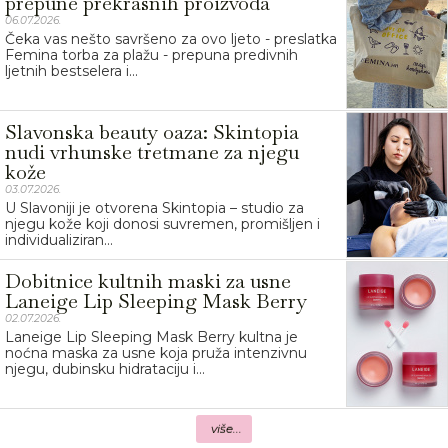
prepune prekrasnih proizvoda
06.07.2026.
Čeka vas nešto savršeno za ovo ljeto - preslatka
Femina torba za plažu - prepuna predivnih
ljetnih bestselera i...
Slavonska beauty oaza: Skintopia
nudi vrhunske tretmane za njegu
kože
03.07.2026.
U Slavoniji je otvorena Skintopia – studio za
njegu kože koji donosi suvremen, promišljen i
individualiziran...
Dobitnice kultnih maski za usne
Laneige Lip Sleeping Mask Berry
02.07.2026.
Laneige Lip Sleeping Mask Berry kultna je
noćna maska za usne koja pruža intenzivnu
njegu, dubinsku hidrataciju i...
više...