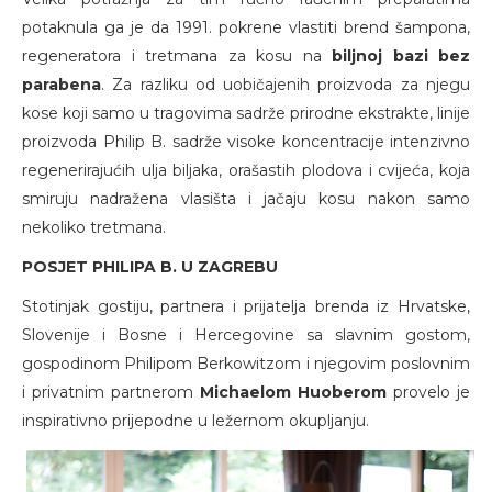
potaknula ga je da 1991. pokrene vlastiti brend šampona,
regeneratora i tretmana za kosu na
biljnoj bazi bez
parabena
. Za razliku od uobičajenih proizvoda za njegu
kose koji samo u tragovima sadrže prirodne ekstrakte, linije
proizvoda Philip B. sadrže visoke koncentracije intenzivno
regenerirajućih ulja biljaka, orašastih plodova i cvijeća, koja
smiruju nadražena vlasišta i jačaju kosu nakon samo
nekoliko tretmana.
POSJET PHILIPA B. U ZAGREBU
Stotinjak gostiju, partnera i prijatelja brenda iz Hrvatske,
Slovenije i Bosne i Hercegovine sa slavnim gostom,
gospodinom Philipom Berkowitzom i njegovim poslovnim
i privatnim partnerom
Michaelom Huoberom
provelo je
inspirativno prijepodne u ležernom okupljanju.