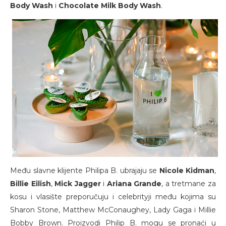
Body Wash
i
Chocolate Milk Body Wash
.
Među slavne klijente Philipa B. ubrajaju se
Nicole Kidman
,
Billie Eilish
,
Mick Jagger
i
Ariana Grande
, a tretmane za
kosu i vlasište preporučuju i celebrityji među kojima su
Sharon Stone, Matthew McConaughey, Lady Gaga i Millie
Bobby Brown. Proizvodi Philip B. mogu se pronaći u