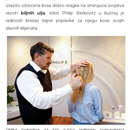
izrazito oštećena kosa dobro reagira na smirujuća svojstva
raznih
biljnih ulja
, stilist Philip Berkovitz u kućnoj je
radinosti kreirao biljne pripravke za njegu kose svojih
slavnih klijenata.
Velika potražnja za tim ručno rađenim preparatima