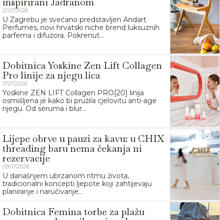
inspirirani Jadranom
21.07.2026.
U Zagrebu je svečano predstavljen Andart
Perfumes, novi hrvatski niche brend luksuznih
parfema i difuzora. Pokrenut...
Dobitnica Yoskine Zen Lift Collagen
Pro linije za njegu lica
17.07.2026.
Yoskine ZEN LIFT Collagen PRO[20] linija
osmišljena je kako bi pružila cjelovitu anti-age
njegu. Od seruma i blur...
Lijepe obrve u pauzi za kavu: u CHIX
threading baru nema čekanja ni
rezervacije
09.07.2026.
U današnjem ubrzanom ritmu života,
tradicionalni koncepti ljepote koji zahtijevaju
planiranje i naručivanje...
Dobitnica Femina torbe za plažu