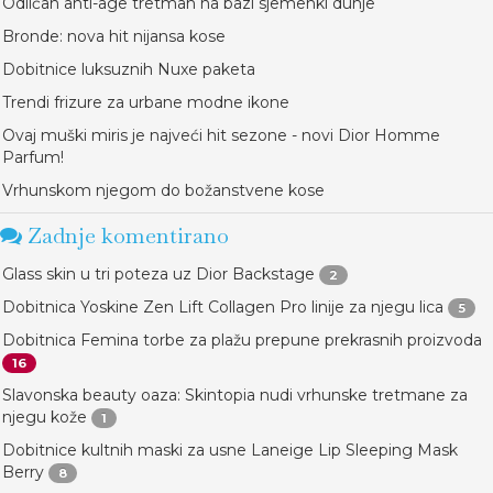
Odličan anti-age tretman na bazi sjemenki dunje
Bronde: nova hit nijansa kose
Dobitnice luksuznih Nuxe paketa
Trendi frizure za urbane modne ikone
Ovaj muški miris je najveći hit sezone - novi Dior Homme
Parfum!
Vrhunskom njegom do božanstvene kose
Zadnje komentirano
Glass skin u tri poteza uz Dior Backstage
2
Dobitnica Yoskine Zen Lift Collagen Pro linije za njegu lica
5
Dobitnica Femina torbe za plažu prepune prekrasnih proizvoda
16
Slavonska beauty oaza: Skintopia nudi vrhunske tretmane za
njegu kože
1
Dobitnice kultnih maski za usne Laneige Lip Sleeping Mask
Berry
8