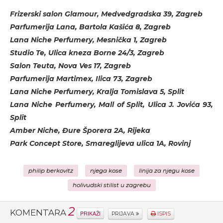
Frizerski salon Glamour, Medvedgradska 39, Zagreb
Parfumerija Lana, Bartola Kašića 8, Zagreb
Lana Niche Perfumery, Mesnička 1, Zagreb
Studio Te, Ulica kneza Borne 24/3, Zagreb
Salon Teuta, Nova Ves 17, Zagreb
Parfumerija Martimex, Ilica 73, Zagreb
Lana Niche Perfumery, Kralja Tomislava 5, Split
Lana Niche Perfumery, Mall of Split, Ulica J. Jovića 93,
Split
Amber Niche, Đure Šporera 2A, Rijeka
Park Concept Store, Smareglijeva ulica 1A, Rovinj
philip berkovitz
njega kose
linija za njegu kose
holivudski stilist u zagrebu
2
KOMENTARA
PRIKAŽI
PRIJAVA
ISPIS