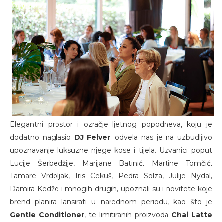
Elegantni prostor i ozračje ljetnog popodneva, koju je
dodatno naglasio
DJ Felver
, odvela nas je na uzbudljivo
upoznavanje luksuzne njege kose i tijela. Uzvanici poput
Lucije Šerbedžije, Marijane Batinić, Martine Tomčić,
Tamare Vrdoljak, Iris Cekuš, Pedra Solza, Julije Nydal,
Damira Kedže i mnogih drugih, upoznali su i novitete koje
brend planira lansirati u narednom periodu, kao što je
Gentle Conditioner
, te limitiranih proizvoda
Chai Latte