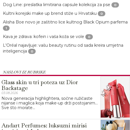
Dog Line: preslatka limitirana capsule kolekcija za pse
0
Kultni korejski make up brend stiže u Hrvatsku
0
Alisha Boe novo je zaštitno lice kultnog Black Opium parfema
1
Kava je zdrava: kofein i vaša koža se vole
0
L'Oréal najavljuje: vašu beauty rutinu od sada kreira umjetna
inteligencija
0
NASLOVI IZ RUBRIKE
Glass skin u tri poteza uz Dior
Backstage
03.08.2026.
Nova generacija highlightera, sočne ružičaste
nijanse i maglica koja make-up drži postojanim…
Sve što morate...
Andart Perfumes: luksuzni mirisi