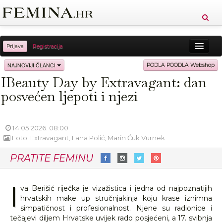
Prijava
Registracija
Sreća
Ljepota
Zdravlje
Vitkost
NAJNOVIJI ČLANCI
PODLA POODLA Webshop
IBeauty Day by Extravagant: dan
Moda
Ljubav
Relax
Putovanja
Recepti
posvećen ljepoti i njezi
Proizvodi
Knjige
Cool
14.05.2026. 08:00
Foto: Extravagant, Lana Polić, Marin Ćuk Vurnek
PRATITE FEMINU
I
va Berišić riječka je vizažistica i jedna od najpoznatijih
hrvatskih make up stručnjakinja koju krase iznimna
simpatičnost i profesionalnost. Njene su radionice i
tečajevi diljem Hrvatske uvijek rado posjećeni, a 17. svibnja