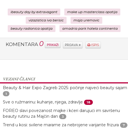
ibeauty day by extravagant
make up masterclass opatija
vizazistica iva berisic
maja uremovic
beauty radionica opatija
amadria park hotela continenta
0
KOMENTARA
PRIKAŽI
PRIJAVA
ISPIS
VEZANI ČLANCI
Beauty & Hair Expo Zagreb 2025: počinje najveći beauty sajam
1
Sve o ružmarinu: kuhanje, njega, zdravlje
18
FOREO slavi povezanost majke i kćeri darujući im savršenu
beauty rutinu za Majčin dan
3
Trend u kosi: svilene marame za nebrojene varijante frizura
7