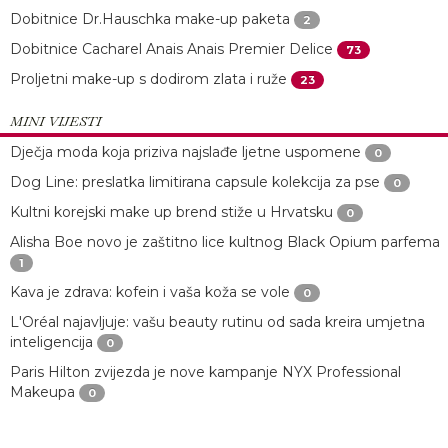
Dobitnice Dr.Hauschka make-up paketa
2
Dobitnice Cacharel Anais Anais Premier Delice
73
Proljetni make-up s dodirom zlata i ruže
23
MINI VIJESTI
Dječja moda koja priziva najslađe ljetne uspomene
0
Dog Line: preslatka limitirana capsule kolekcija za pse
0
Kultni korejski make up brend stiže u Hrvatsku
0
Alisha Boe novo je zaštitno lice kultnog Black Opium parfema
1
Kava je zdrava: kofein i vaša koža se vole
0
L'Oréal najavljuje: vašu beauty rutinu od sada kreira umjetna
inteligencija
0
Paris Hilton zvijezda je nove kampanje NYX Professional
Makeupa
0