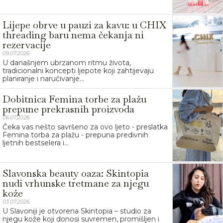
Lijepe obrve u pauzi za kavu: u CHIX
threading baru nema čekanja ni
rezervacije
09.07.2026.
U današnjem ubrzanom ritmu života,
tradicionalni koncepti ljepote koji zahtijevaju
planiranje i naručivanje...
Dobitnica Femina torbe za plažu
prepune prekrasnih proizvoda
06.07.2026.
Čeka vas nešto savršeno za ovo ljeto - preslatka
Femina torba za plažu - prepuna predivnih
ljetnih bestselera i...
Slavonska beauty oaza: Skintopia
nudi vrhunske tretmane za njegu
kože
03.07.2026.
U Slavoniji je otvorena Skintopia – studio za
njegu kože koji donosi suvremen, promišljen i