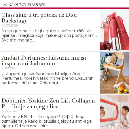
NASLOVI IZ RUBRIKE
Glass skin u tri poteza uz Dior
Backstage
03.08.2026.
Nova generacija highlightera, sočne ružičaste
nijanse i maglica koja make-up drži postojanim…
Sve što morate...
Andart Perfumes: luksuzni mirisi
inspirirani Jadranom
21.07.2026.
U Zagrebu je svečano predstavljen Andart
Perfumes, novi hrvatski niche brend luksuznih
parfema i difuzora. Pokrenut...
Dobitnica Yoskine Zen Lift Collagen
Pro linije za njegu lica
17.07.2026.
Yoskine ZEN LIFT Collagen PRO[20] linija
osmišljena je kako bi pružila cjelovitu anti-age
njegu. Od seruma i blur...