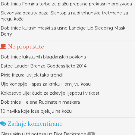
Dobitnica Femina torbe za plažu prepune prekrasnih proizvoda
Slavonska beauty oaza: Skintopia nudi vrhunske tretmane za
njegu kože
Dobitnice kultnih maski za usne Laneige Lip Sleeping Mask
Berry
Ne propustite
Dobitnice luksuznih blagdanskih poklona
Estee Lauder Bronze Goddess ljeto 2014.
Pixie frizura: uvijek tako trendi!
Ulje konoplje – spas za krhku i lomljivu kosu
Kokosovo ulje: čudo za zdravlje, ljepotu i vitkost
Dobitnice Helena Rubinstein maskara
10 navika koje loše djeluju na kožu
Zadnje komentirano
Glass skin u tri poteza uz Dior Backstage
2