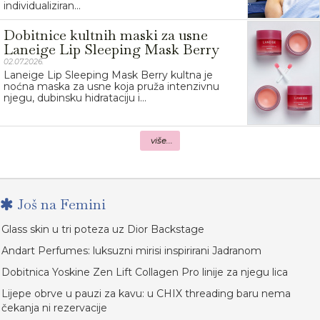
individualiziran...
Dobitnice kultnih maski za usne
Laneige Lip Sleeping Mask Berry
02.07.2026.
Laneige Lip Sleeping Mask Berry kultna je
noćna maska za usne koja pruža intenzivnu
njegu, dubinsku hidrataciju i...
više...
Još na Femini
Glass skin u tri poteza uz Dior Backstage
Andart Perfumes: luksuzni mirisi inspirirani Jadranom
Dobitnica Yoskine Zen Lift Collagen Pro linije za njegu lica
Lijepe obrve u pauzi za kavu: u CHIX threading baru nema
čekanja ni rezervacije