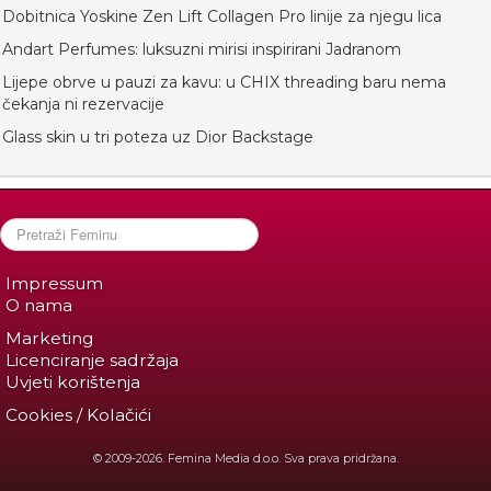
Dobitnica Yoskine Zen Lift Collagen Pro linije za njegu lica
Andart Perfumes: luksuzni mirisi inspirirani Jadranom
Lijepe obrve u pauzi za kavu: u CHIX threading baru nema
čekanja ni rezervacije
Glass skin u tri poteza uz Dior Backstage
Impressum
O nama
Marketing
Licenciranje sadržaja
Uvjeti korištenja
Cookies / Kolačići
© 2009-2026. Femina Media d.o.o. Sva prava pridržana.