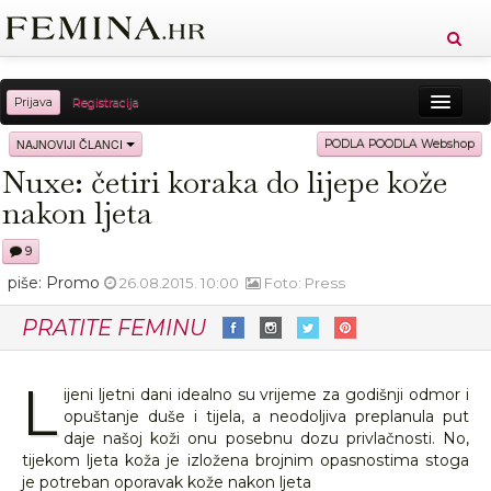
Prijava
Registracija
Sreća
Ljepota
Zdravlje
Vitkost
NAJNOVIJI ČLANCI
PODLA POODLA Webshop
Nuxe: četiri koraka do lijepe kože
Moda
Ljubav
Relax
Putovanja
Recepti
nakon ljeta
Proizvodi
Knjige
Cool
9
piše: Promo
26.08.2015. 10:00
Foto: Press
PRATITE FEMINU
L
ijeni ljetni dani idealno su vrijeme za godišnji odmor i
opuštanje duše i tijela, a neodoljiva preplanula put
daje našoj koži onu posebnu dozu privlačnosti. No,
tijekom ljeta koža je izložena brojnim opasnostima stoga
je potreban oporavak kože nakon ljeta