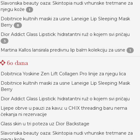
Slavonska beauty oaza: Skintopia nudi vrhunske tretmane za
njegu kože
1
Dobitnice kultnih maski za usne Laneige Lip Sleeping Mask
Berry
8
Dior Addict Glass Lipstick: hidratantni ruž o kojem svi pričaju
3
Martina Kallos lansirala predivnu lip balm kolekciju za usne
1
60 dana
Dobitnica Yoskine Zen Lift Collagen Pro linije za njegu lica
Dobitnice kultnih maski za usne Laneige Lip Sleeping Mask
Berry
Dior Addict Glass Lipstick: hidratantni ruž o kojem svi pričaju
Lijepe obrve u pauzi za kavu: u CHIX threading baru nema
čekanja ni rezervacije
Glass skin u tri poteza uz Dior Backstage
Slavonska beauty oaza: Skintopia nudi vrhunske tretmane za
njegu kože