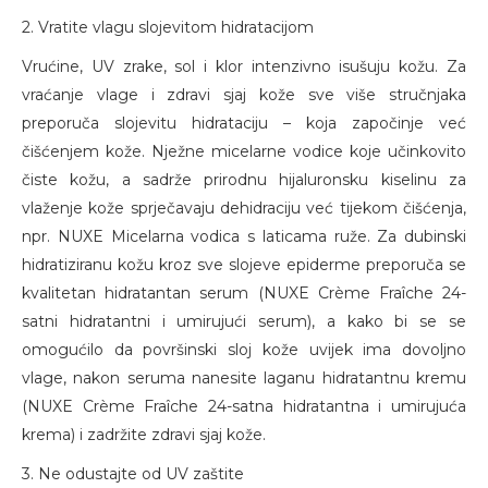
2. Vratite vlagu slojevitom hidratacijom
Vrućine, UV zrake, sol i klor intenzivno isušuju kožu. Za
vraćanje vlage i zdravi sjaj kože sve više stručnjaka
preporuča slojevitu hidrataciju – koja započinje već
čišćenjem kože. Nježne micelarne vodice koje učinkovito
čiste kožu, a sadrže prirodnu hijaluronsku kiselinu za
vlaženje kože sprječavaju dehidraciju već tijekom čišćenja,
npr. NUXE Micelarna vodica s laticama ruže. Za dubinski
hidratiziranu kožu kroz sve slojeve epiderme preporuča se
kvalitetan hidratantan serum (NUXE Crème Fraîche 24-
satni hidratantni i umirujući serum), a kako bi se se
omogućilo da površinski sloj kože uvijek ima dovoljno
vlage, nakon seruma nanesite laganu hidratantnu kremu
(NUXE Crème Fraîche 24-satna hidratantna i umirujuća
krema) i zadržite zdravi sjaj kože.
3. Ne odustajte od UV zaštite