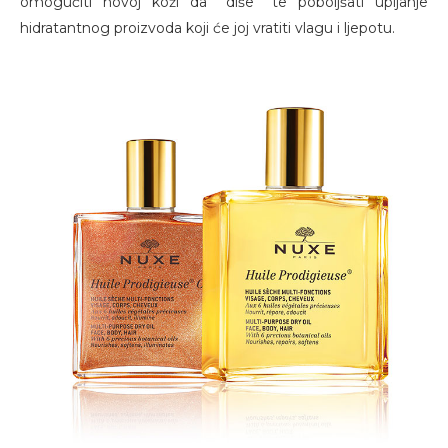
omogućiti novoj koži da ''diše'' te poboljšati upijanje
hidratantnog proizvoda koji će joj vratiti vlagu i ljepotu.