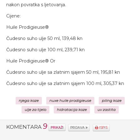
nakon povratka s ljetovanja.
Cijene:
Huile Prodigieuse®
Čudesno suho ulje 50 ml, 139,48 kn
Čudesno suho ulje 100 ml, 239,71 kn
Huile Prodigieuse® Or
Čudesno suho ulje sa zlatnim sjajem 50 ml, 195,81 kn
Čudesno suho ulje sa zlatnim sjajem 100 ml, 305,37 kn
njega koze
nuxe huile prodigieuse
piling koze
ulje za tijelo
hidratacija koze
uv zastita
9
KOMENTARA
PRIKAŽI
PRIJAVA
ISPIS