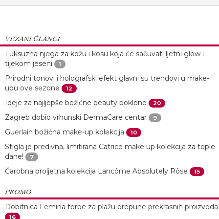
VEZANI ČLANCI
Luksuzna njega za kožu i kosu koja će sačuvati ljetni glow i
tijekom jeseni
1
Prirodni tonovi i holografski efekt glavni su trendovi u make-
upu ove sezone
12
Ideje za najljepše božićne beauty poklone
20
Zagreb dobio vrhunski DermaCare centar
9
Guerlain božićna make-up kolekcija
10
Stigla je predivna, limitirana Catrice make up kolekcija za tople
dane!
7
Čarobna proljetna kolekcija Lancôme Absolutely Rôse
15
PROMO
Dobitnica Femina torbe za plažu prepune prekrasnih proizvoda
16