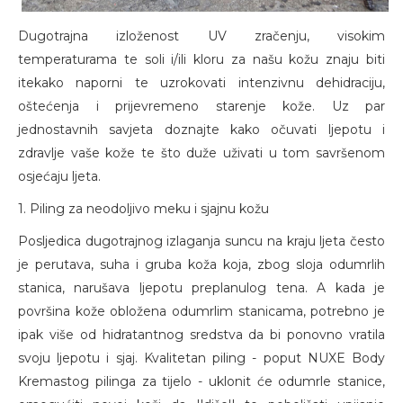
Dugotrajna izloženost UV zračenju, visokim
temperaturama te soli i/ili kloru za našu kožu znaju biti
itekako naporni te uzrokovati intenzivnu dehidraciju,
oštećenja i prijevremeno starenje kože. Uz par
jednostavnih savjeta doznajte kako očuvati ljepotu i
zdravlje vaše kože te što duže uživati u tom savršenom
osjećaju ljeta.
1. Piling za neodoljivo meku i sjajnu kožu
Posljedica dugotrajnog izlaganja suncu na kraju ljeta često
je perutava, suha i gruba koža koja, zbog sloja odumrlih
stanica, narušava ljepotu preplanulog tena. A kada je
površina kože obložena odumrlim stanicama, potrebno je
ipak više od hidratantnog sredstva da bi ponovno vratila
svoju ljepotu i sjaj. Kvalitetan piling - poput NUXE Body
Kremastog pilinga za tijelo - uklonit će odumrle stanice,