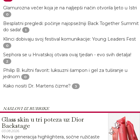
Glamurozna večer koja je na najljepši način otvorila ljeto u Istri
0
Besplatni pregledi: počinje najopsežniji Back Together Summit
do sada!
1
Klinci dobivaju svoj festival komunikacije: Young Leaders Fest
0
Sephora se u Hrvatskoj otvara ovaj tjedan - evo svih detalja!
2
Philip B. kultni favorit: luksuzni šampon i gel za tuširanje u
jednom
0
Kako nositi Dr. Martens čizme?
3
NASLOVI IZ RUBRIKE
Glass skin u tri poteza uz Dior
Backstage
03.08.2026.
Nova generacija highlightera, sočne ružičaste