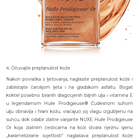
4. Očuvajte preplanulost kože
Nakon povratka s ljetovanja, naglasite preplanulost kože i
zablistajte čarolijom ljeta i na gradskom asfaltu. Bogat
koktel posebno biranih dragocjenih biljnih ulja i vitamina E
u legendarnom Huile Prodigieuse® Čudesnom suhom
ulju obnavlja i hrani kožu, vraćajući joj vlagu izgubljenu na
suncu, dok odabir zlatne varijante NUXE Huile Prodigieuse
Or koja zlatnim česticama na koži stvara nježnu sjenu
„karamelizirane svjetlosti“ naglašava preplanulost kože