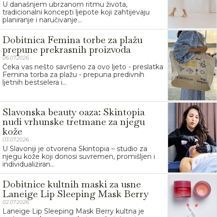
U današnjem ubrzanom ritmu života,
tradicionalni koncepti ljepote koji zahtijevaju
planiranje i naručivanje...
Dobitnica Femina torbe za plažu
prepune prekrasnih proizvoda
06.07.2026.
Čeka vas nešto savršeno za ovo ljeto - preslatka
Femina torba za plažu - prepuna predivnih
ljetnih bestselera i...
Slavonska beauty oaza: Skintopia
nudi vrhunske tretmane za njegu
kože
03.07.2026.
U Slavoniji je otvorena Skintopia – studio za
njegu kože koji donosi suvremen, promišljen i
individualiziran...
Dobitnice kultnih maski za usne
Laneige Lip Sleeping Mask Berry
02.07.2026.
Laneige Lip Sleeping Mask Berry kultna je