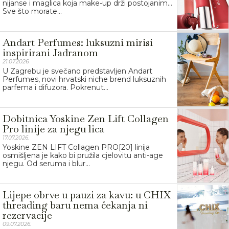
nijanse i maglica koja make-up drži postojanim…
Sve što morate...
Andart Perfumes: luksuzni mirisi
inspirirani Jadranom
21.07.2026.
U Zagrebu je svečano predstavljen Andart
Perfumes, novi hrvatski niche brend luksuznih
parfema i difuzora. Pokrenut...
Dobitnica Yoskine Zen Lift Collagen
Pro linije za njegu lica
17.07.2026.
Yoskine ZEN LIFT Collagen PRO[20] linija
osmišljena je kako bi pružila cjelovitu anti-age
njegu. Od seruma i blur...
Lijepe obrve u pauzi za kavu: u CHIX
threading baru nema čekanja ni
rezervacije
09.07.2026.