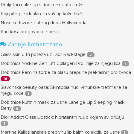
Proljetni make-up s dodirom zlata i ruže
Koji piling je idealan za vaš tip kože lica?!
Nose se frizure zlatnog doba Hollywooda!
Kad kosa progovori o nama
Zadnje komentirano
Glass skin u tri poteza uz Dior Backstage
2
Dobitnica Yoskine Zen Lift Collagen Pro linije za njegu lica
5
Dobitnica Femina torbe za plažu prepune prekrasnih proizvoda
16
Slavonska beauty oaza: Skintopia nudi vrhunske tretmane za
njegu kože
1
Dobitnice kultnih maski za usne Laneige Lip Sleeping Mask
Berry
8
Dior Addict Glass Lipstick: hidratantni ruž o kojem svi pričaju
3
Martina Kallos lansirala predivnu lip balm kolekciju za usne
1