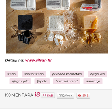
Detalji na:
www.silvan.hr
silvan
sapuni silvan
prirodna kozmetika
njega lica
njega tijela
ljepota
hrvatski brend
darivanje
18
KOMENTARA
PRIKAŽI
PRIJAVA
ISPIS