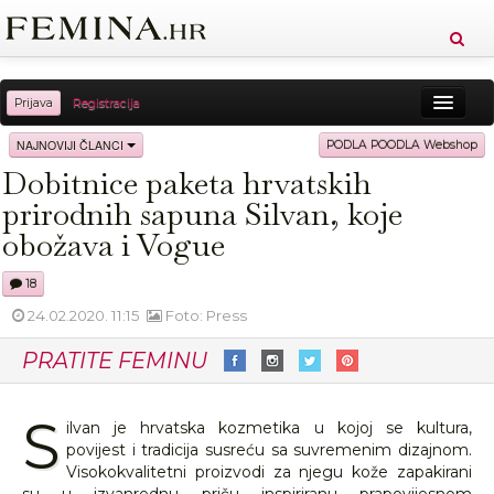
Prijava
Registracija
Sreća
Ljepota
Zdravlje
Vitkost
NAJNOVIJI ČLANCI
PODLA POODLA Webshop
Dobitnice paketa hrvatskih
Moda
Ljubav
Relax
Putovanja
Recepti
prirodnih sapuna Silvan, koje
Proizvodi
Knjige
Cool
obožava i Vogue
18
24.02.2020. 11:15
Foto: Press
PRATITE FEMINU
S
ilvan je hrvatska kozmetika u kojoj se kultura,
povijest i tradicija susreću sa suvremenim dizajnom.
Visokokvalitetni proizvodi za njegu kože zapakirani