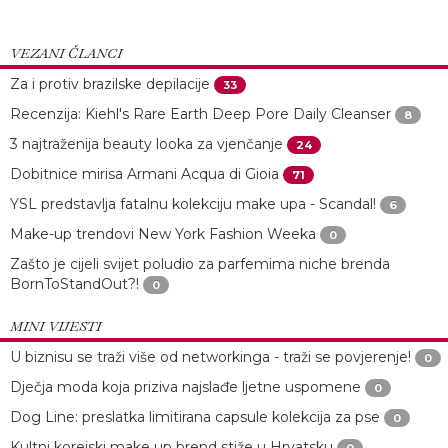
VEZANI ČLANCI
Za i protiv brazilske depilacije
33
Recenzija: Kiehl's Rare Earth Deep Pore Daily Cleanser
8
3 najtraženija beauty looka za vjenčanje
24
Dobitnice mirisa Armani Acqua di Gioia
71
YSL predstavlja fatalnu kolekciju make upa - Scandal!
6
Make-up trendovi New York Fashion Weeka
0
Zašto je cijeli svijet poludio za parfemima niche brenda
BornToStandOut?!
0
MINI VIJESTI
U biznisu se traži više od networkinga - traži se povjerenje!
0
Dječja moda koja priziva najslađe ljetne uspomene
0
Dog Line: preslatka limitirana capsule kolekcija za pse
0
Kultni korejski make up brend stiže u Hrvatsku