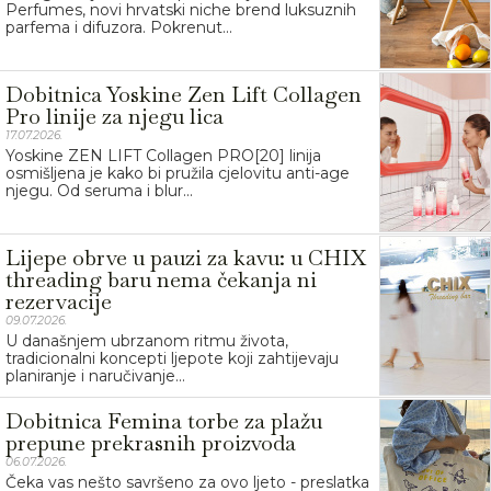
Perfumes, novi hrvatski niche brend luksuznih
parfema i difuzora. Pokrenut...
Dobitnica Yoskine Zen Lift Collagen
Pro linije za njegu lica
17.07.2026.
Yoskine ZEN LIFT Collagen PRO[20] linija
osmišljena je kako bi pružila cjelovitu anti-age
njegu. Od seruma i blur...
Lijepe obrve u pauzi za kavu: u CHIX
threading baru nema čekanja ni
rezervacije
09.07.2026.
U današnjem ubrzanom ritmu života,
tradicionalni koncepti ljepote koji zahtijevaju
planiranje i naručivanje...
Dobitnica Femina torbe za plažu
prepune prekrasnih proizvoda
06.07.2026.
Čeka vas nešto savršeno za ovo ljeto - preslatka