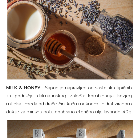
MILK & HONEY
- Sapun je napravljen od sastojaka tipičnih
za područje dalmatinskog zaleđa: kombinacija kozjeg
mlijeka i meda od drače čini kožu meknom i hidratiziranom
dok je za mirisnu notu odabrano eterično ulje lavande. 40g