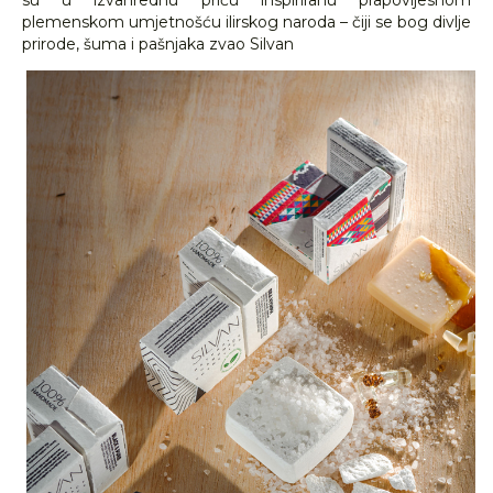
su u izvanrednu priču inspiriranu prapovijesnom
plemenskom umjetnošću ilirskog naroda – čiji se bog divlje
prirode, šuma i pašnjaka zvao Silvan