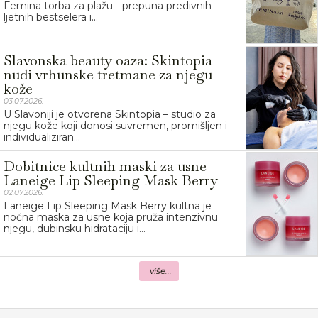
Femina torba za plažu - prepuna predivnih
ljetnih bestselera i...
Slavonska beauty oaza: Skintopia
nudi vrhunske tretmane za njegu
kože
03.07.2026.
U Slavoniji je otvorena Skintopia – studio za
njegu kože koji donosi suvremen, promišljen i
individualiziran...
Dobitnice kultnih maski za usne
Laneige Lip Sleeping Mask Berry
02.07.2026.
Laneige Lip Sleeping Mask Berry kultna je
noćna maska za usne koja pruža intenzivnu
njegu, dubinsku hidrataciju i...
više...