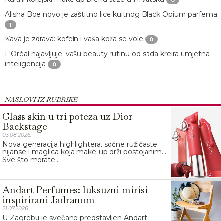
0
Alisha Boe novo je zaštitno lice kultnog Black Opium parfema
1
Kava je zdrava: kofein i vaša koža se vole
0
L'Oréal najavljuje: vašu beauty rutinu od sada kreira umjetna
inteligencija
0
NASLOVI IZ RUBRIKE
Glass skin u tri poteza uz Dior
Backstage
03.08.2026.
Nova generacija highlightera, sočne ružičaste
nijanse i maglica koja make-up drži postojanim…
Sve što morate...
Andart Perfumes: luksuzni mirisi
inspirirani Jadranom
21.07.2026.
U Zagrebu je svečano predstavljen Andart