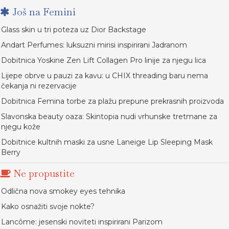
Još na Femini
Glass skin u tri poteza uz Dior Backstage
Andart Perfumes: luksuzni mirisi inspirirani Jadranom
Dobitnica Yoskine Zen Lift Collagen Pro linije za njegu lica
Lijepe obrve u pauzi za kavu: u CHIX threading baru nema
čekanja ni rezervacije
Dobitnica Femina torbe za plažu prepune prekrasnih proizvoda
Slavonska beauty oaza: Skintopia nudi vrhunske tretmane za
njegu kože
Dobitnice kultnih maski za usne Laneige Lip Sleeping Mask
Berry
Ne propustite
Odlična nova smokey eyes tehnika
Kako osnažiti svoje nokte?
Lancôme: jesenski noviteti inspirirani Parizom