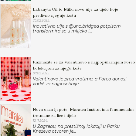
Labanyta Oil to Milk: novo ulje za tijelo koje
predivno njeguje kožu
25.02.2025.
Inovativno ulje s @una.bridged potpisom
transformira se u mlijeko i...
Razmazite se za Valentinovo s najpopularnijom Foreo
kolekcijom za njegu kože
07.02.2025.
Valentinovo je pred vratima, a Foreo donosi
vodič za najposebnije...
Nova oaza ljepote: Maratea Institut ima fenomenalne
tretmane za lice i tijelo
12.11.2024.
U Zagrebu, na prestižnoj lokaciji u Parku
Kneževa otvoren je...