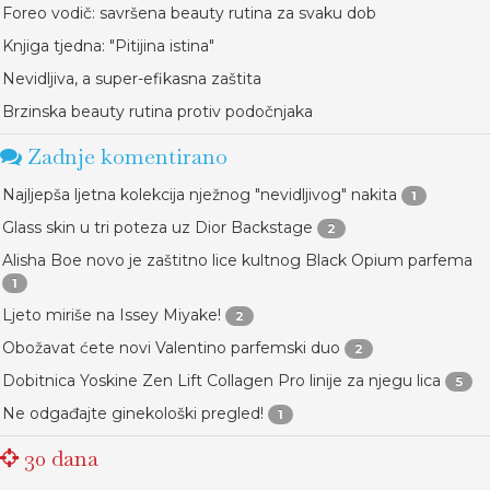
Foreo vodič: savršena beauty rutina za svaku dob
Knjiga tjedna: "Pitijina istina"
Nevidljiva, a super-efikasna zaštita
Brzinska beauty rutina protiv podočnjaka
Zadnje komentirano
Najljepša ljetna kolekcija nježnog "nevidljivog" nakita
1
Glass skin u tri poteza uz Dior Backstage
2
Alisha Boe novo je zaštitno lice kultnog Black Opium parfema
1
Ljeto miriše na Issey Miyake!
2
Obožavat ćete novi Valentino parfemski duo
2
Dobitnica Yoskine Zen Lift Collagen Pro linije za njegu lica
5
Ne odgađajte ginekološki pregled!
1
30 dana