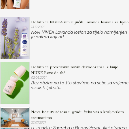
Dobitnice NIVEA umirujućih Lavanda losiona za tijelo
13.12.2021.
Novi NIVEA Lavanda losion za tijelo namijenjen
je onima koji od...
Dobitnice prekrasnih novih dezodoransa iz linije
NUXE Rêve de thé
02.08.2021.
Bez obzira na to što stavimo na sebe za vrijeme
visokih ljetnih...
Nova beauty adresa u gradu čeka vas s kraljevskim
tretmanima
22.07.2021.
U središtu Zagreba u Bogovićevoj ulici otvoren