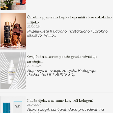
Čarobna pjenušava kupka koja miriše kao čokoladno
mlijeko
22.10.2024.
Priželjkujete li ugodno, nostalgično i čarobno
iskustvo, Philip...
Ovaj čudesni serum podiže grudi i učvršćuje
stražnjicu!
29.08.2024.
Najnovija inovacija za tijelo, Biologique
Recherche LIFT BUSTE 3D,...
I koža tijela, a ne samo lica, voli kolagen!
23.07.2024.
Nakon dugih sunčanih dana provedenih na