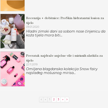
Recenzija + dobitnice: ProSkin hidratantni losion za
tijelo
09.01.2020.
Hladni zimski dani sa sobom nose činjenicu da
koža tijela mora biti...
Povratak najdraže snježne vile i mirisnih slatkiša za
tijelo
22.11.2019.
Omiljena blagdanska kolekcija Snow fairy
najslađeg mošusnog mirisa...
«
1
2
3
»