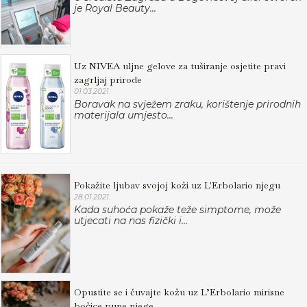
je Royal Beauty...
Uz NIVEA uljne gelove za tuširanje osjetite pravi
zagrljaj prirode
01.03.2021.
Boravak na svježem zraku, korištenje prirodnih
materijala umjesto...
Pokažite ljubav svojoj koži uz L'Erbolario njegu
28.01.2021.
Kada suhoća pokaže teže simptome, može
utjecati na nas fizički i...
Opustite se i čuvajte kožu uz L’Erbolario mirisne
bočice pune njege