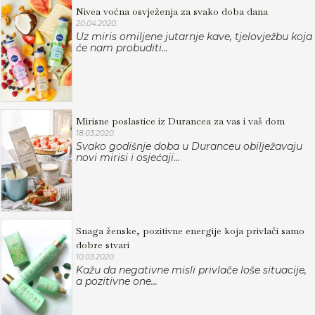
Nivea voćna osvježenja za svako doba dana
20.04.2020.
Uz miris omiljene jutarnje kave, tjelovježbu koja
će nam probuditi...
Mirisne poslastice iz Durancea za vas i vaš dom
18.03.2020.
Svako godišnje doba u Duranceu obilježavaju
novi mirisi i osjećaji...
Snaga ženske, pozitivne energije koja privlači samo
dobre stvari
10.03.2020.
Kažu da negativne misli privlače loše situacije,
a pozitivne one...