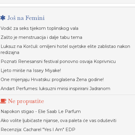
Još na Femini
Vodič za seks tijekom toplinskog vala
Zašto je menstruacija i dalje tabu tema
Luksuz na Korčuli: omiljeni hotel svjetske elite zablistao nakon
redizajna
Poznati Renesansni festival ponovno osvaja Koprivnicu
Ljeto miriše na Issey Miyake!
One mijenjaju Hrvatsku: proglašena Žena godine!
Andart Perfumes: luksuzni mirisi inspirirani Jadranom
Ne propustite
Napokon stigao - Elie Saab Le Parfum
Ako volite ljubičaste nijanse, ova paleta će vas oduševiti
Recenzija: Cacharel "Yes I Am" EDP