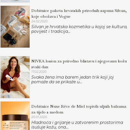
Dobitnice paketa hrvatskih prirodnih sapuna Silvan,
koje obožava i Vogue
24.02.2020.
Silvan je hrvatska kozmetika u kojoj se kultura,
povijest i tradicija...
NIVEA losion za prirodno blistavu i njegovanu kožu
svaki dan
17.02.2020.
Svaka žena ima barem jedan trik koji joj
pomaže da se prikaže u...
Dobitnice Nuxe Rêve de Miel topivih uljnih balzama
za tijelo s medom
20.01.2020.
Hladnoća i grijanje u zatvorenim prostorima
isušuje kožu, ona...