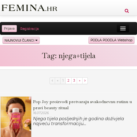
Prijava
Registracija
Sreća
Ljepota
Zdravlje
Vitkost
NAJNOVIJI ČLANCI
PODLA POODLA Webshop
Moda
Ljubav
Relax
Putovanja
Recepti
Tag: njega+tijela
Proizvodi
Knjige
Cool
«
1
2
3
»
Pop Joy proizvodi pretvaraju svakodnevnu rutinu u
pravi beauty ritual
16.07.2026.
Njega tijela posljednjih je godina doživjela
najveću transformaciju...