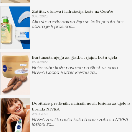
Zaštita, obnova i hidratacija kože uz CeraVe
03.01.2023.
Ako ste među onima čija se koža peruta bez
obzira je li prosinac...
Baršunasta njega za glatku i sjajnu kožu tijela
12.04.2022.
Neka suha koža postane prošlost uz novu
NIVEA Cocoa Butter kremu za...
Dobitnice predivnih, mirisnih novih losiona za tijelo iz
brenda NIVEA
28.03.2022.
NIVEA zna što naša koža treba i zato su NIVEA
losioni za...