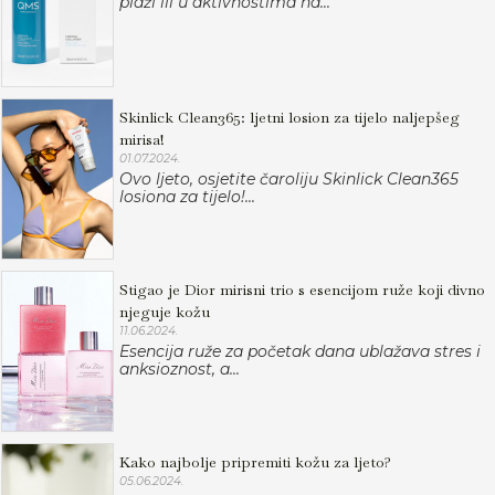
plaži ili u aktivnostima na...
Skinlick Clean365: ljetni losion za tijelo naljepšeg
mirisa!
01.07.2024.
Ovo ljeto, osjetite čaroliju Skinlick Clean365
losiona za tijelo!...
Stigao je Dior mirisni trio s esencijom ruže koji divno
njeguje kožu
11.06.2024.
Esencija ruže za početak dana ublažava stres i
anksioznost, a...
Kako najbolje pripremiti kožu za ljeto?
05.06.2024.