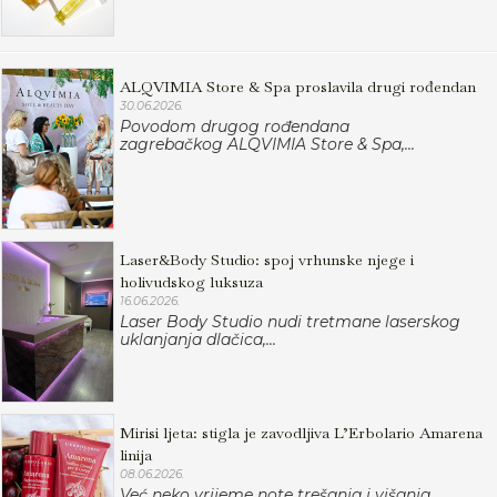
ALQVIMIA Store & Spa proslavila drugi rođendan
30.06.2026.
Povodom drugog rođendana
zagrebačkog ALQVIMIA Store & Spa,...
Laser&Body Studio: spoj vrhunske njege i
holivudskog luksuza
16.06.2026.
Laser Body Studio nudi tretmane laserskog
uklanjanja dlačica,...
Mirisi ljeta: stigla je zavodljiva L’Erbolario Amarena
linija
08.06.2026.
Već neko vrijeme note trešanja i višanja