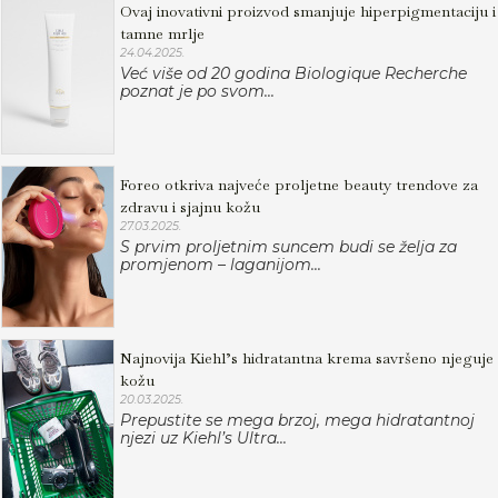
Ovaj inovativni proizvod smanjuje hiperpigmentaciju i
tamne mrlje
24.04.2025.
Već više od 20 godina Biologique Recherche
poznat je po svom...
Foreo otkriva najveće proljetne beauty trendove za
zdravu i sjajnu kožu
27.03.2025.
S prvim proljetnim suncem budi se želja za
promjenom – laganijom...
Najnovija Kiehl’s hidratantna krema savršeno njeguje
kožu
20.03.2025.
Prepustite se mega brzoj, mega hidratantnoj
njezi uz Kiehl’s Ultra...