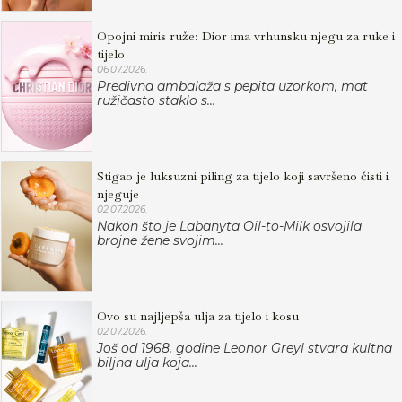
Opojni miris ruže: Dior ima vrhunsku njegu za ruke i
tijelo
06.07.2026.
Predivna ambalaža s pepita uzorkom, mat
ružičasto staklo s...
Stigao je luksuzni piling za tijelo koji savršeno čisti i
njeguje
02.07.2026.
Nakon što je Labanyta Oil-to-Milk osvojila
brojne žene svojim...
Ovo su najljepša ulja za tijelo i kosu
02.07.2026.
Još od 1968. godine Leonor Greyl stvara kultna
biljna ulja koja...