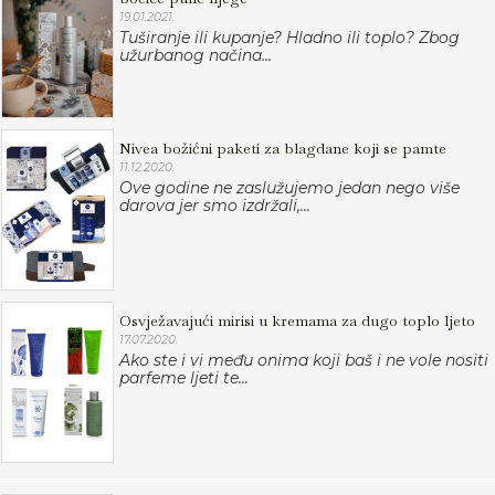
19.01.2021.
Tuširanje ili kupanje? Hladno ili toplo? Zbog
užurbanog načina...
Nivea božićni paketi za blagdane koji se pamte
11.12.2020.
Ove godine ne zaslužujemo jedan nego više
darova jer smo izdržali,...
Osvježavajući mirisi u kremama za dugo toplo ljeto
17.07.2020.
Ako ste i vi među onima koji baš i ne vole nositi
parfeme ljeti te...