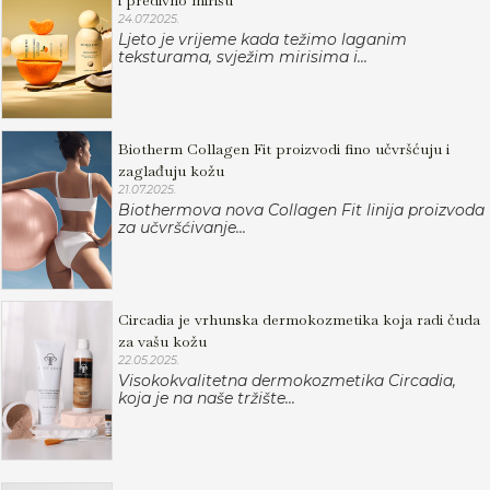
i predivno mirišu
24.07.2025.
Ljeto je vrijeme kada težimo laganim
teksturama, svježim mirisima i...
Biotherm Collagen Fit proizvodi fino učvršćuju i
zaglađuju kožu
21.07.2025.
Biothermova nova Collagen Fit linija proizvoda
za učvršćivanje...
Circadia je vrhunska dermokozmetika koja radi čuda
za vašu kožu
22.05.2025.
Visokokvalitetna dermokozmetika Circadia,
koja je na naše tržište...