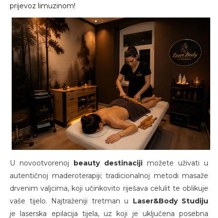
prijevoz limuzinom!
U novootvorenoj
beauty destinaciji
možete uživati u
autentičnoj maderoterapiji; tradicionalnoj metodi masaže
drvenim valjcima, koji učinkovito riješava celulit te oblikuje
vaše tijelo. Najtraženiji tretman u
Laser&Body Studiju
je laserska epilacija tijela, uz koji je uključena posebna