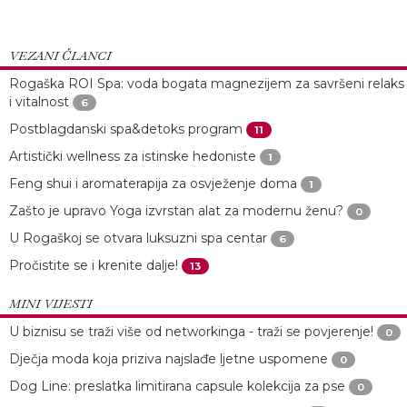
VEZANI ČLANCI
Rogaška ROI Spa: voda bogata magnezijem za savršeni relaks
i vitalnost
6
Postblagdanski spa&detoks program
11
Artistički wellness za istinske hedoniste
1
Feng shui i aromaterapija za osvježenje doma
1
Zašto je upravo Yoga izvrstan alat za modernu ženu?
0
U Rogaškoj se otvara luksuzni spa centar
6
Pročistite se i krenite dalje!
13
MINI VIJESTI
U biznisu se traži više od networkinga - traži se povjerenje!
0
Dječja moda koja priziva najslađe ljetne uspomene
0
Dog Line: preslatka limitirana capsule kolekcija za pse
0