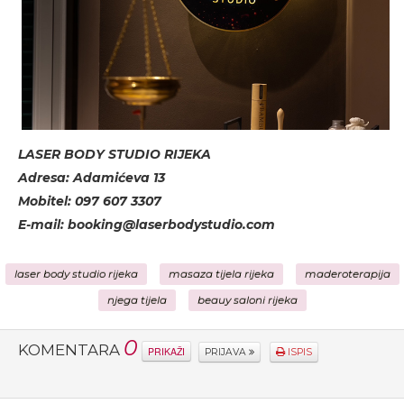
LASER BODY STUDIO RIJEKA
Adresa: Adamićeva 13
Mobitel: 097 607 3307
E-mail: booking@laserbodystudio.com
laser body studio rijeka
masaza tijela rijeka
maderoterapija
njega tijela
beauy saloni rijeka
0
KOMENTARA
PRIKAŽI
PRIJAVA
ISPIS