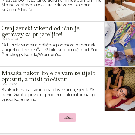
što neizostavno rezultira zdravom, sjajnom
kožom. Štoviše,...
Ovaj ženski vikend odličan je
getaway za prijateljice!
02.05.2024.
Oduvijek sinonim odličnog odmora nadomak
Zagreba, Terme Čatež bile su domaćin odličnog
Ženskog vikenda/Women's...
Masaža nakon koje će vam se tijelo
opustiti, a misli pročistiti
12.10.2022.
Svakodnevica ispunjena obvezama, sjedilački
način života, privatni problemi, ali i informacije i
vijesti koje nam...
više...