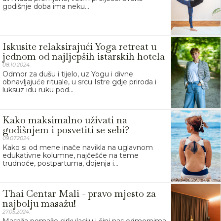
godišnje doba ima neku...
Iskusite relaksirajući Yoga retreat u
jednom od najljepših istarskih hotela
08.10.2024.
Odmor za dušu i tijelo, uz Yogu i divne
obnavljajuće rituale, u srcu Istre gdje priroda i
luksuz idu ruku pod...
Kako maksimalno uživati na
godišnjem i posvetiti se sebi?
09.07.2024.
Kako si od mene inače navikla na uglavnom
edukativne kolumne, najčešće na teme
trudnoće, postpartuma, dojenja i...
Thai Centar Mali - pravo mjesto za
najbolju masažu!
27.05.2024.
Masaža pomaže cirkulaciju i čini nas odmornima,