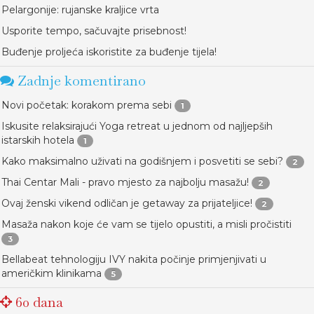
Pelargonije: rujanske kraljice vrta
Usporite tempo, sačuvajte prisebnost!
Buđenje proljeća iskoristite za buđenje tijela!
Zadnje komentirano
Novi početak: korakom prema sebi
1
Iskusite relaksirajući Yoga retreat u jednom od najljepših
istarskih hotela
1
Kako maksimalno uživati na godišnjem i posvetiti se sebi?
2
Thai Centar Mali - pravo mjesto za najbolju masažu!
2
Ovaj ženski vikend odličan je getaway za prijateljice!
2
Masaža nakon koje će vam se tijelo opustiti, a misli pročistiti
3
Bellabeat tehnologiju IVY nakita počinje primjenjivati u
američkim klinikama
5
60 dana