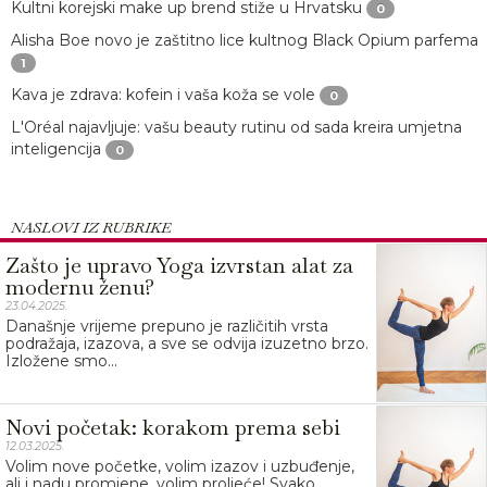
Kultni korejski make up brend stiže u Hrvatsku
0
Alisha Boe novo je zaštitno lice kultnog Black Opium parfema
1
Kava je zdrava: kofein i vaša koža se vole
0
L'Oréal najavljuje: vašu beauty rutinu od sada kreira umjetna
inteligencija
0
NASLOVI IZ RUBRIKE
Zašto je upravo Yoga izvrstan alat za
modernu ženu?
23.04.2025.
Današnje vrijeme prepuno je različitih vrsta
podražaja, izazova, a sve se odvija izuzetno brzo.
Izložene smo...
Novi početak: korakom prema sebi
12.03.2025.
Volim nove početke, volim izazov i uzbuđenje,
ali i nadu promjene, volim proljeće! Svako