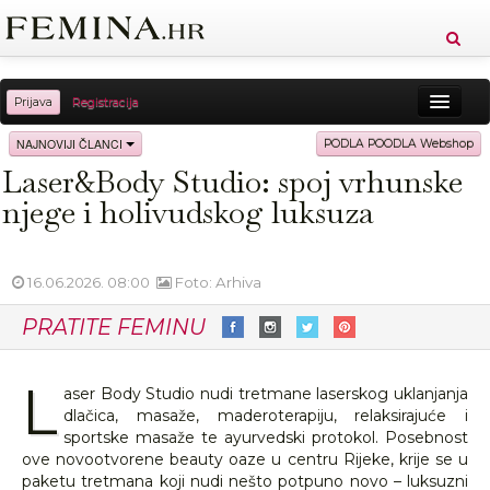
Prijava
Registracija
Sreća
Ljepota
Zdravlje
Vitkost
NAJNOVIJI ČLANCI
PODLA POODLA Webshop
Laser&Body Studio: spoj vrhunske
Moda
Ljubav
Relax
Putovanja
Recepti
njege i holivudskog luksuza
Proizvodi
Knjige
Cool
16.06.2026. 08:00
Foto: Arhiva
PRATITE FEMINU
L
aser Body Studio nudi tretmane laserskog uklanjanja
dlačica, masaže, maderoterapiju, relaksirajuće i
sportske masaže te ayurvedski protokol. Posebnost
ove novootvorene beauty oaze u centru Rijeke, krije se u
paketu tretmana koji nudi nešto potpuno novo – luksuzni