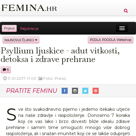
Prijava
Registracija
Sreća
Ljepota
Zdravlje
Vitkost
NAJNOVIJI ČLANCI
PODLA POODLA Webshop
Psyllium ljuskice - adut vitkosti,
Moda
Ljubav
Relax
Putovanja
Recepti
detoksa i zdrave prehrane
Proizvodi
Knjige
Cool
6
11.01.2017. 11:00
Foto: Press
PRATITE FEMINU
S
ve što svakodnevno pijemo i jedemo itekako utječe
na naše zdravlje i raspoloženje. Donosimo 7 koraka
koji će vas lako i brzo dovesti bliže idealu zdrave
prehrane i samim time omogućiti mnogo više dobrog
raspoloženja, ali i snažan imunitet koji će se lakše oduprijeti