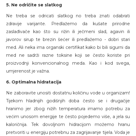
5. Ne odričite se slatkog
Ne treba se odricati slatkog no treba znati odabrati
zdravije varijante. Predlažemo da kušate prirodne
zaslađivače kao što su rižin ili ječmeni slad, agavin ili
javorov sirup te brezin šećer ili predlažemo - dobri stari
med. Ali neka ima organski certifikat kako bi bili sigurni da
med ne sadrži razne toksine koji se često koriste pri
proizvodnji konvencionalnog meda. Kao i kod svega,
umjerenost je važna.
6. Optimalna hidratacija
Ne zaboravite unositi dostatnu količinu vode u organizam!
Tijekom hladnijih godišnjih doba često se i drugačije
hranimo jer zbog nižih temperatura imamo potrebu za
većim unosom energije te često pojedemo više, a jela su
kaloričnija. Tek dovoljnom hidracijom možemo hranu
pretvoriti u energiju potrebnu za zagrijavanje tijela. Voda je