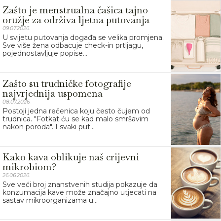
Zašto je menstrualna čašica tajno
oružje za održiva ljetna putovanja
09.07.2026.
U svijetu putovanja događa se velika promjena.
Sve više žena odbacuje check-in prtljagu,
pojednostavljuje popise...
Zašto su trudničke fotografije
najvrjednija uspomena
08.07.2026.
Postoji jedna rečenica koju često čujem od
trudnica. "Fotkat ću se kad malo smršavim
nakon poroda". I svaki put...
Kako kava oblikuje naš crijevni
mikrobiom?
26.06.2026.
Sve veći broj znanstvenih studija pokazuje da
konzumacija kave može značajno utjecati na
sastav mikroorganizama u...