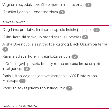
Vaginalni iscjedak i sve što o njemu morate znati
3
Kirurško liječenje - endometrioza
3
MINI VIJESTI
Dog Line: preslatka limitirana capsule kolekcija za pse
0
Kultni korejski make up brend stiže u Hrvatsku
0
Alisha Boe novo je zaštitno lice kultnog Black Opium parfema
1
Kava je zdrava: kofein i vaša koža se vole
0
L'Oréal najavljuje: vašu beauty rutinu od sada kreira umjetna
inteligencija
0
Paris Hilton zvijezda je nove kampanje NYX Professional
Makeupa
0
Vodič za seks tijekom toplinskog vala
0
NASLOVI IZ RUBRIKE