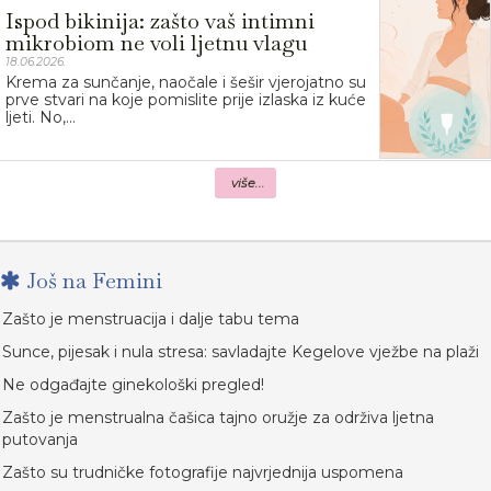
Ispod bikinija: zašto vaš intimni
mikrobiom ne voli ljetnu vlagu
18.06.2026.
Krema za sunčanje, naočale i šešir vjerojatno su
prve stvari na koje pomislite prije izlaska iz kuće
ljeti. No,...
više...
Još na Femini
Zašto je menstruacija i dalje tabu tema
Sunce, pijesak i nula stresa: savladajte Kegelove vježbe na plaži
Ne odgađajte ginekološki pregled!
Zašto je menstrualna čašica tajno oružje za održiva ljetna
putovanja
Zašto su trudničke fotografije najvrjednija uspomena