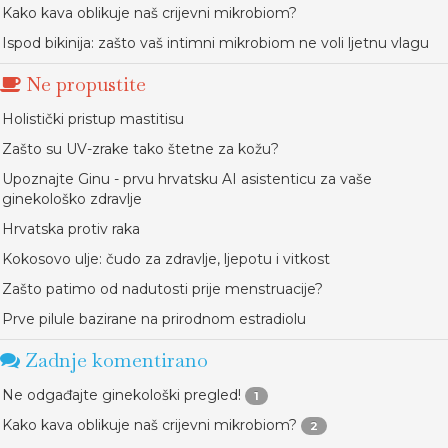
Kako kava oblikuje naš crijevni mikrobiom?
Ispod bikinija: zašto vaš intimni mikrobiom ne voli ljetnu vlagu
Ne propustite
Holistički pristup mastitisu
Zašto su UV-zrake tako štetne za kožu?
Upoznajte Ginu - prvu hrvatsku AI asistenticu za vaše
ginekološko zdravlje
Hrvatska protiv raka
Kokosovo ulje: čudo za zdravlje, ljepotu i vitkost
Zašto patimo od nadutosti prije menstruacije?
Prve pilule bazirane na prirodnom estradiolu
Zadnje komentirano
Ne odgađajte ginekološki pregled!
1
Kako kava oblikuje naš crijevni mikrobiom?
2