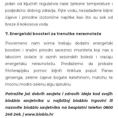
jedan od ključnih regulatora naše tjelesne temperature i
posljedično dobrog zdravlja. Pijte vodu, nezaslađene biljne
čajeve i prirodne izotonične napitke kao što su sok od
breze ili kokosova voda.
7. Energetski boosteri za trenutke neravnoteže
Povremeno nam svima trebaju dodatni energetski
boosteri i snažni prirodni saveznici imuniteta koji nas s
lakoćom izvlače iz raznih sezonskih bolesti i vraćaju
energetsku neravnotežu. Predlažemo da probate
fitoterapijsku pomoć biljnih tinktura poput Panax
ginsenga, zelene čajeve bogate katehinom, matchu te
moćnu modro-zelenu algu spirulinu.
Potražite još dobrih savjeta i zdravih ideja kod svojih
bio&bio savjetnika u najbližoj bio&bio trgovini ili
nazovite bio&bio savjetnika na besplatni telefon 0800
246 246. | www.biobio.hr