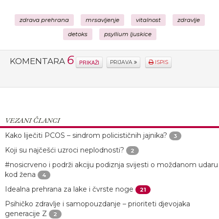
zdrava prehrana
mrsavljenje
vitalnost
zdravlje
detoks
psyllium ljuskice
6
KOMENTARA
PRIKAŽI
PRIJAVA
ISPIS
VEZANI ČLANCI
Kako liječiti PCOS – sindrom policističnih jajnika?
3
Koji su najčešći uzroci neplodnosti?
2
#nosicrveno i podrži akciju podiznja svijesti o moždanom udaru
kod žena
4
Idealna prehrana za lake i čvrste noge
21
Psihičko zdravlje i samopouzdanje – prioriteti djevojaka
generacije Z
2