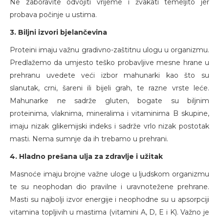
Ne zaboravite odvojiti vrijeme i žvakati temeljito jer
probava počinje u ustima.
3. Biljni izvori bjelančevina
Proteini imaju važnu gradivno-zaštitnu ulogu u organizmu.
Predlažemo da umjesto teško probavljive mesne hrane u
prehranu uvedete veći izbor mahunarki kao što su
slanutak, crni, šareni ili bijeli grah, te razne vrste leće.
Mahunarke ne sadrže gluten, bogate su biljnim
proteinima, vlaknima, mineralima i vitaminima B skupine,
imaju nizak glikemijski indeks i sadrže vrlo nizak postotak
masti. Nema sumnje da ih trebamo u prehrani.
4. Hladno prešana ulja za zdravlje i užitak
Masnoće imaju brojne važne uloge u ljudskom organizmu
te su neophodan dio pravilne i uravnotežene prehrane.
Masti su najbolji izvor energije i neophodne su u apsorpciji
vitamina topljivih u mastima (vitamini A, D, E i K). Važno je