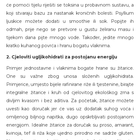
će pomoći tijelu riješiti se toksina u probavnom sustavu, a
koji stvaraju bazu za nastanak kroničnih bolesti. Psyllium
ljuskice možete dodati u smoothie ili sok. Popijte ih
odmah, prije nego se pretvore u gustu želiranu masu i
tijekom dana pijte mnogo vode. Također, jedite mnogo
kratko kuhanog povrća i hranu bogatu vlaknima.
2. Cjeloviti ugljikohidrati za postojanu energiju
Primjer jednostavne i vlaknima bogate hrane su žitarice.
One su važne zbog unosa složenih ugljikohidrata.
Primjerice, umjesto bijele rafinirane riže ili tjestenine, birajte
integralne žitarice i kruh od cjelovitog ekološkog zrna s
divljim kvasom i bez aditiva. Za početak, žitarice možete
uvesti kao doručak jer će vas uz dodatak suhog voća i
omiljenog biljnog napitka, dugo opskrbljivati postojanom
energijom. Idealne žitarice za doručak su proso, amarant,
kvinoja, tef ili riža koje ujedno prirodno ne sadrže gluten.