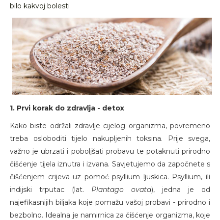
bilo kakvoj bolesti
1. Prvi korak do zdravlja - detox
Kako biste održali zdravlje cijelog organizma, povremeno
treba osloboditi tijelo nakupljenih toksina. Prije svega,
važno je ubrzati i poboljšati probavu te potaknuti prirodno
čišćenje tijela iznutra i izvana. Savjetujemo da započnete s
čišćenjem crijeva uz pomoć psyllium ljuskica. Psyllium, ili
indijski trputac (lat.
Plantago ovata
), jedna je od
najefikasnijih biljaka koje pomažu vašoj probavi - prirodno i
bezbolno. Idealna je namirnica za čišćenje organizma, koje