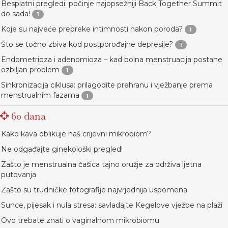
Besplatni pregledi: počinje najopsežniji Back Together Summit
do sada!
1
Koje su najveće prepreke intimnosti nakon poroda?
1
Što se točno zbiva kod postporođajne depresije?
1
Endometrioza i adenomioza – kad bolna menstruacija postane
ozbiljan problem
1
Sinkronizacija ciklusa: prilagodite prehranu i vježbanje prema
menstrualnim fazama
1
60 dana
Kako kava oblikuje naš crijevni mikrobiom?
Ne odgađajte ginekološki pregled!
Zašto je menstrualna čašica tajno oružje za održiva ljetna
putovanja
Zašto su trudničke fotografije najvrjednija uspomena
Sunce, pijesak i nula stresa: savladajte Kegelove vježbe na plaži
Ovo trebate znati o vaginalnom mikrobiomu