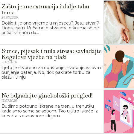
Zašto je menstruacija i dalje tabu
tema
24.07.2026.
Došlo ti je ono vrijeme u mjesecu? Jesu stvari?
Dobila sam. Pričamo o stvarima o kojima se ne
priča na način da...
Sunce, pijesak i nula stresa: savladajte
Kegelove vježbe na plaži
21.07.2026.
Ljeto je stvoreno za opuštanje, hvatanje valova i
punjenje baterija. No, dok pakirate torbu za
plažu i u nju...
Ne odgađajte ginekološki pregled!
15.07.2026.
Budimo potpuno iskrene na tren, u trenutku
kada smo same sa sobom. Tko ujutro iskače iz
kreveta s osnovnom idejom...