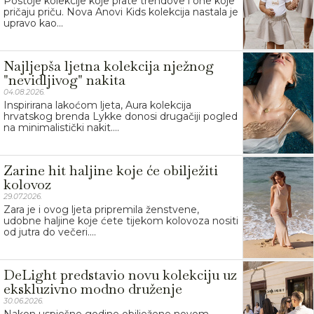
Postoje kolekcije koje prate trendove i one koje
pričaju priču. Nova Anovi Kids kolekcija nastala je
upravo kao...
Najljepša ljetna kolekcija nježnog
"nevidljivog" nakita
04.08.2026.
Inspirirana lakoćom ljeta, Aura kolekcija
hrvatskog brenda Lykke donosi drugačiji pogled
na minimalistički nakit....
Zarine hit haljine koje će obilježiti
kolovoz
29.07.2026.
Zara je i ovog ljeta pripremila ženstvene,
udobne haljine koje ćete tijekom kolovoza nositi
od jutra do večeri....
DeLight predstavio novu kolekciju uz
ekskluzivno modno druženje
30.06.2026.