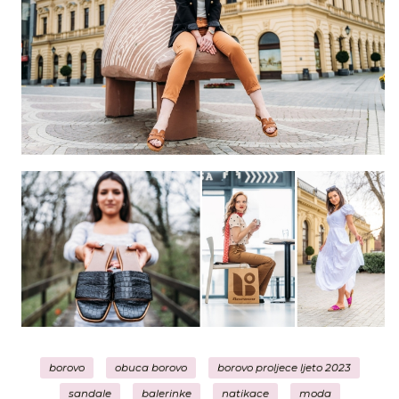
borovo
obuca borovo
borovo proljece ljeto 2023
sandale
balerinke
natikace
moda