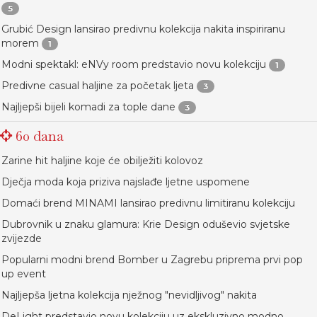
5
Grubić Design lansirao predivnu kolekcija nakita inspiriranu
morem
1
Modni spektakl: eNVy room predstavio novu kolekciju
1
Predivne casual haljine za početak ljeta
3
Najljepši bijeli komadi za tople dane
3
60 dana
Zarine hit haljine koje će obilježiti kolovoz
Dječja moda koja priziva najslađe ljetne uspomene
Domaći brend MINAMI lansirao predivnu limitiranu kolekciju
Dubrovnik u znaku glamura: Krie Design oduševio svjetske
zvijezde
Popularni modni brend Bomber u Zagrebu priprema prvi pop
up event
Najljepša ljetna kolekcija nježnog "nevidljivog" nakita
DeLight predstavio novu kolekciju uz ekskluzivno modno