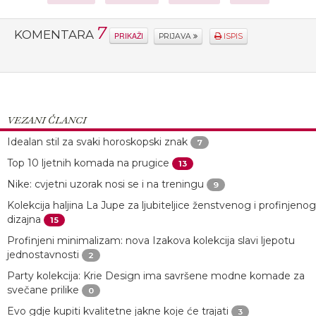
7
KOMENTARA
PRIKAŽI
PRIJAVA
ISPIS
VEZANI ČLANCI
Idealan stil za svaki horoskopski znak
7
Top 10 ljetnih komada na prugice
13
Nike: cvjetni uzorak nosi se i na treningu
9
Kolekcija haljina La Jupe za ljubiteljice ženstvenog i profinjenog
dizajna
15
Profinjeni minimalizam: nova Izakova kolekcija slavi ljepotu
jednostavnosti
2
Party kolekcija: Krie Design ima savršene modne komade za
svečane prilike
0
Evo gdje kupiti kvalitetne jakne koje će trajati
3