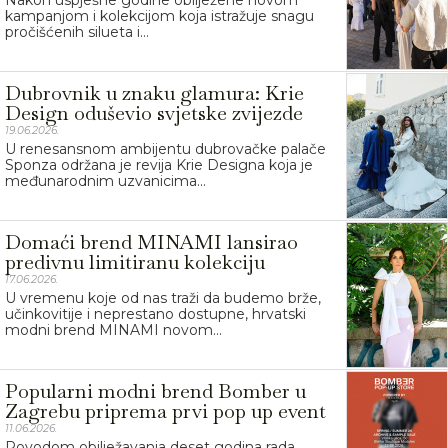
Nakon uspješne godine obilježene novom
kampanjom i kolekcijom koja istražuje snagu
pročišćenih silueta i...
Dubrovnik u znaku glamura: Krie
Design oduševio svjetske zvijezde
19.06.2026.
U renesansnom ambijentu dubrovačke palače
Sponza održana je revija Krie Designa koja je
međunarodnim uzvanicima...
Domaći brend MINAMI lansirao
predivnu limitiranu kolekciju
17.06.2026.
U vremenu koje od nas traži da budemo brže,
učinkovitije i neprestano dostupne, hrvatski
modni brend MINAMI novom...
Popularni modni brend Bomber u
Zagrebu priprema prvi pop up event
11.06.2026.
Povodom obilježavanja deset godina rada,