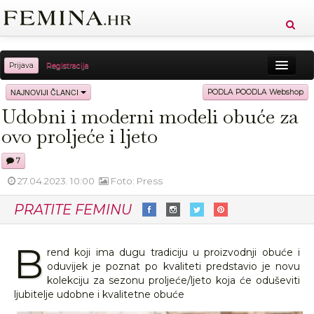
Prijava
Registracija
Sreća
Ljepota
Zdravlje
Vitkost
NAJNOVIJI ČLANCI
PODLA POODLA Webshop
Udobni i moderni modeli obuće za
Moda
Ljubav
Relax
Putovanja
Recepti
ovo proljeće i ljeto
Proizvodi
Knjige
Cool
7
27.04.2023. 10:00
Foto: Press
PRATITE FEMINU
B
rend koji ima dugu tradiciju u proizvodnji obuće i
oduvijek je poznat po kvaliteti predstavio je novu
kolekciju za sezonu proljeće/ljeto koja će oduševiti
ljubitelje udobne i kvalitetne obuće