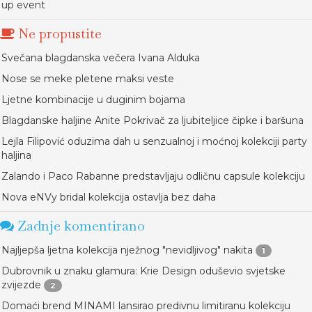
up event
Ne propustite
Svečana blagdanska večera Ivana Alduka
Nose se meke pletene maksi veste
Ljetne kombinacije u duginim bojama
Blagdanske haljine Anite Pokrivač za ljubiteljice čipke i baršuna
Lejla Filipović oduzima dah u senzualnoj i moćnoj kolekciji party
haljina
Zalando i Paco Rabanne predstavljaju odličnu capsule kolekciju
Nova eNVy bridal kolekcija ostavlja bez daha
Zadnje komentirano
Najljepša ljetna kolekcija nježnog "nevidljivog" nakita
1
Dubrovnik u znaku glamura: Krie Design oduševio svjetske
zvijezde
2
Domaći brend MINAMI lansirao predivnu limitiranu kolekciju