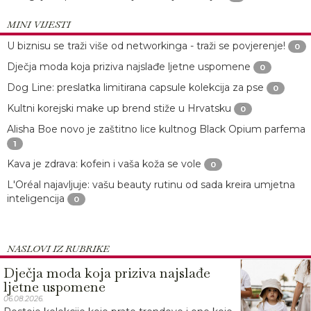
MINI VIJESTI
U biznisu se traži više od networkinga - traži se povjerenje!
0
Dječja moda koja priziva najslađe ljetne uspomene
0
Dog Line: preslatka limitirana capsule kolekcija za pse
0
Kultni korejski make up brend stiže u Hrvatsku
0
Alisha Boe novo je zaštitno lice kultnog Black Opium parfema
1
Kava je zdrava: kofein i vaša koža se vole
0
L'Oréal najavljuje: vašu beauty rutinu od sada kreira umjetna
inteligencija
0
NASLOVI IZ RUBRIKE
Dječja moda koja priziva najslađe
ljetne uspomene
06.08.2026.