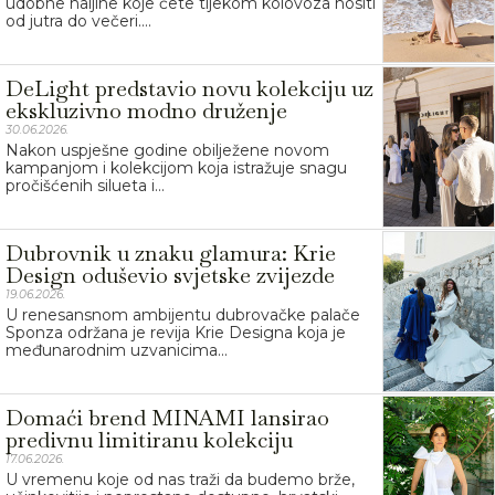
udobne haljine koje ćete tijekom kolovoza nositi
od jutra do večeri....
DeLight predstavio novu kolekciju uz
ekskluzivno modno druženje
30.06.2026.
Nakon uspješne godine obilježene novom
kampanjom i kolekcijom koja istražuje snagu
pročišćenih silueta i...
Dubrovnik u znaku glamura: Krie
Design oduševio svjetske zvijezde
19.06.2026.
U renesansnom ambijentu dubrovačke palače
Sponza održana je revija Krie Designa koja je
međunarodnim uzvanicima...
Domaći brend MINAMI lansirao
predivnu limitiranu kolekciju
17.06.2026.
U vremenu koje od nas traži da budemo brže,