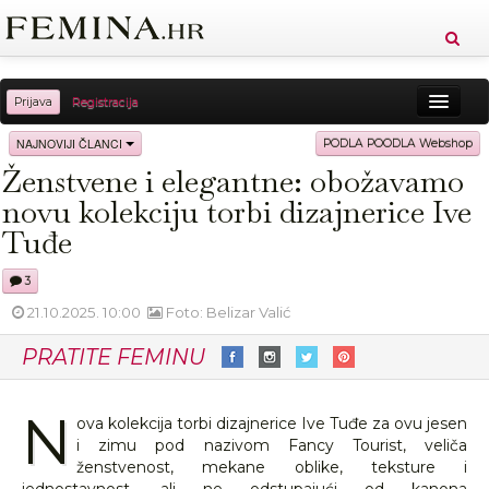
Prijava
Registracija
Sreća
Ljepota
Zdravlje
Vitkost
NAJNOVIJI ČLANCI
PODLA POODLA Webshop
Ženstvene i elegantne: obožavamo
Moda
Ljubav
Relax
Putovanja
Recepti
novu kolekciju torbi dizajnerice Ive
Proizvodi
Knjige
Cool
Tuđe
3
21.10.2025. 10:00
Foto: Belizar Valić
PRATITE FEMINU
N
ova kolekcija torbi dizajnerice Ive Tuđe za ovu jesen
i zimu pod nazivom Fancy Tourist, veliča
ženstvenost, mekane oblike, teksture i