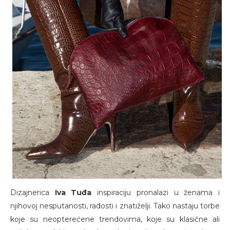
Dizajnerica
Iva Tuđa
inspiraciju pronalazi u ženama i
njihovoj nesputanosti, radosti i znatiželji. Tako nastaju torbe
koje su neopterećene trendovima, koje su klasične ali