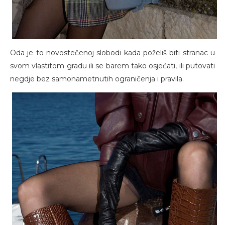
Oda je to novostečenoj slobodi kada poželiš biti stranac u
svom vlastitom gradu ili se barem tako osjećati, ili putovati
negdje bez samonametnutih ograničenja i pravila.