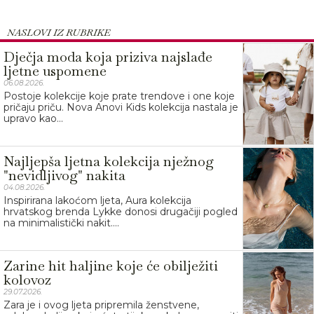
NASLOVI IZ RUBRIKE
Dječja moda koja priziva najslađe
ljetne uspomene
06.08.2026.
Postoje kolekcije koje prate trendove i one koje
pričaju priču. Nova Anovi Kids kolekcija nastala je
upravo kao...
Najljepša ljetna kolekcija nježnog
"nevidljivog" nakita
04.08.2026.
Inspirirana lakoćom ljeta, Aura kolekcija
hrvatskog brenda Lykke donosi drugačiji pogled
na minimalistički nakit....
Zarine hit haljine koje će obilježiti
kolovoz
29.07.2026.
Zara je i ovog ljeta pripremila ženstvene,