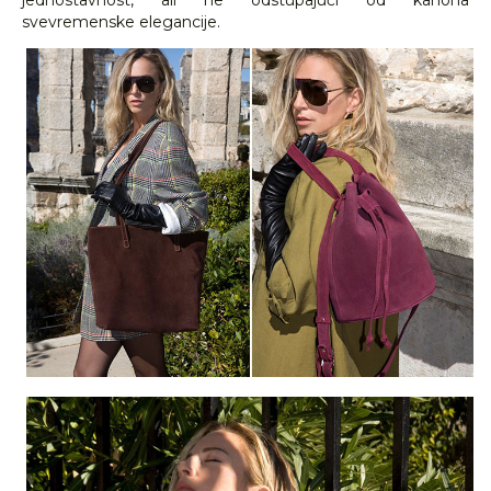
jednostavnost, ali ne odstupajući od kanona
svevremenske elegancije.