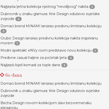
Najljepša ljetna kolekcija nježnog "nevidljivog" nakita
1
Dubrovnik u znaku glamura: Krie Design oduševio svjetske
zvijezde
2
Domaći brend MINAMI lansirao predivnu limitiranu kolekciju
5
Grubić Design lansirao predivnu kolekcija nakita inspiriranu
morem
1
Modni spektakl: eNVy room predstavio novu kolekciju
1
Predivne casual haljine za početak ljeta
3
Najljepši bijeli komadi za tople dane
3
60 dana
Domaći brend MINAMI lansirao predivnu limitiranu kolekciju
Dubrovnik u znaku glamura: Krie Design oduševio svjetske
zvijezde
Becha Design novom kolekcijom slavi bezvremensku
eleganciju