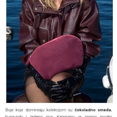
Boje koje dominiraju kolekcijom su
čokoladno smeđa
,
burgundy i ledeno siva. Kampanju je snimio modni