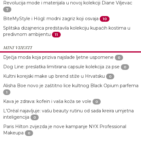
Revolucija mode i materijala u novoj kolekciji Diane Viljevac
7
BiteMyStyle i Högl: modni zagriz koji osvaja
10
Splitska dizajnerica predstavila kolekciju kupaćih kostima u
predivnom ambijentu
11
MINI VIJESTI
Dječja moda koja priziva najslađe ljetne uspomene
0
Dog Line: preslatka limitirana capsule kolekcija za pse
0
Kultni korejski make up brend stiže u Hrvatsku
0
Alisha Boe novo je zaštitno lice kultnog Black Opium parfema
1
Kava je zdrava: kofein i vaša koža se vole
0
L'Oréal najavljuje: vašu beauty rutinu od sada kreira umjetna
inteligencija
0
Paris Hilton zvijezda je nove kampanje NYX Professional
Makeupa
0