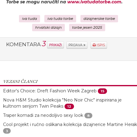
Torbe se mogu naručiti na
www.ivatudatorbe.com
.
iva tuda
iva tuda torbe
dizajnerske torbe
hrvatski dizajn
torbe jesen 2025
3
KOMENTARA
PRIKAŽI
PRIJAVA
ISPIS
VEZANI ČLANCI
Editor's Choice: Dreft Fashion Week Zagreb
15
Nova H&M Studio kolekcija "Neo Noir Chic" inspirirana je
kultnom serijom Twin Peaks
12
Traper komadi za neodoljivo sexy look
8
Cool projekt i ručno oslikana kolekcija dizajnerice Martine Herak
3