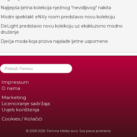
Najljepša ljetna kolekcija nježnog "nevidljivog" nakita
Modni spektakl: eNVy room predstavio novu kolekciju
DeLight predstavio novu kolekciju uz ekskluzivno modno
druženje
Dječja moda koja priziva najslađe ljetne uspomene
Impressum
O nama
Marketing
Licenciranje sadržaja
Uvjeti korištenja
Cookies / Kolačići
© 2009-2026. Femina Media d.o.o. Sva prava pridržana.