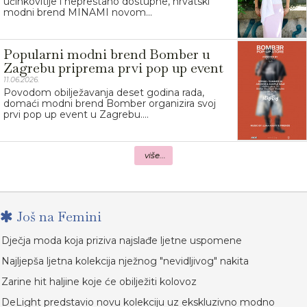
učinkovitije i neprestano dostupne, hrvatski
modni brend MINAMI novom...
Popularni modni brend Bomber u
Zagrebu priprema prvi pop up event
11.06.2026.
Povodom obilježavanja deset godina rada,
domaći modni brend Bomber organizira svoj
prvi pop up event u Zagrebu....
više...
Još na Femini
Dječja moda koja priziva najslađe ljetne uspomene
Najljepša ljetna kolekcija nježnog "nevidljivog" nakita
Zarine hit haljine koje će obilježiti kolovoz
DeLight predstavio novu kolekciju uz ekskluzivno modno