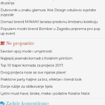
druženje
Dubrovnik u znaku glamura: Krie Design oduševio svjetske
zvijezde
Domaći brend MINAMI lansirao predivnu limitiranu kolekciju
Popularni modni brend Bomber u Zagrebu priprema prvi pop
up event
Ne propustite
Savršen spoj mode i umjetnosti
Najljepši jesenski komadi s floralnim printom
Top 10 traper komada za proljeće 2017.
Ovog proljeća nose se sve nijanse plave!
Praktične party haljine za brz, efektan i trendi look
Donje rublje za oblikovanje tijela
Ljetni must-have: široke, meke i podatne floralne hlače
Zadnje komentirano