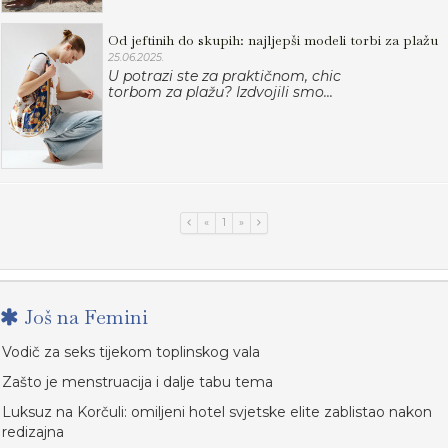
Od jeftinih do skupih: najljepši modeli torbi za plažu
25.06.2025.
U potrazi ste za praktičnom, chic
torbom za plažu? Izdvojili smo...
«
1
»
Još na Femini
Vodič za seks tijekom toplinskog vala
Zašto je menstruacija i dalje tabu tema
Luksuz na Korčuli: omiljeni hotel svjetske elite zablistao nakon
redizajna