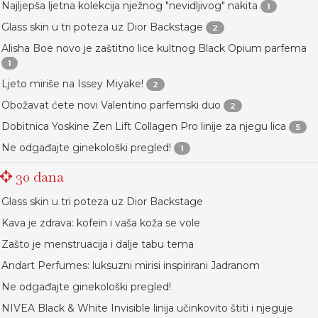
Najljepša ljetna kolekcija nježnog "nevidljivog" nakita
1
Glass skin u tri poteza uz Dior Backstage
2
Alisha Boe novo je zaštitno lice kultnog Black Opium parfema
1
Ljeto miriše na Issey Miyake!
2
Obožavat ćete novi Valentino parfemski duo
2
Dobitnica Yoskine Zen Lift Collagen Pro linije za njegu lica
5
Ne odgađajte ginekološki pregled!
1
30 dana
Glass skin u tri poteza uz Dior Backstage
Kava je zdrava: kofein i vaša koža se vole
Zašto je menstruacija i dalje tabu tema
Andart Perfumes: luksuzni mirisi inspirirani Jadranom
Ne odgađajte ginekološki pregled!
NIVEA Black & White Invisible linija učinkovito štiti i njeguje