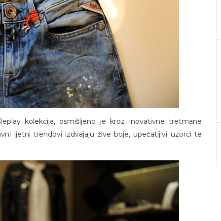
Replay kolekcija, osmišljeno je kroz inovativne tretmane
i ljetni trendovi izdvajaju žive boje, upečatljivi uzorci te