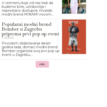
U vremenu koje od nas traži da
budemo brže, učinkovitije i
neprestano dostupne, hrvatski
modni brend MINAMI novom...
Popularni modni brend
Bomber u Zagrebu
priprema prvi pop up event
11.06.2026.
Povodom obilježavanja deset
godina rada, domaći modni brend
Bomber organizira svoj prvi pop up
event u Zagrebu....
više...