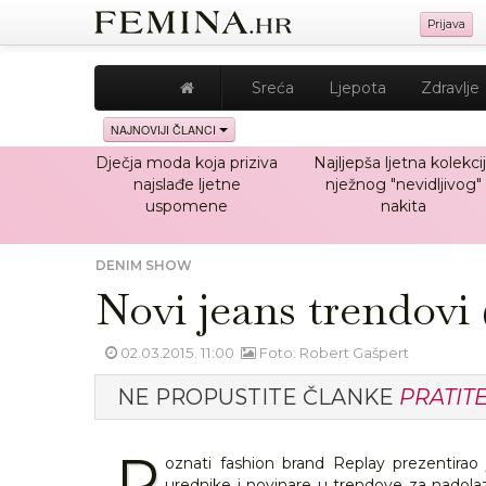
Prijava
Sreća
Ljepota
Zdravlje
NAJNOVIJI ČLANCI
Dječja moda koja priziva
Najljepša ljetna kolekci
najslađe ljetne
nježnog "nevidljivog"
uspomene
nakita
DENIM SHOW
Novi jeans trendov
02.03.2015. 11:00
Foto: Robert Gašpert
NE PROPUSTITE ČLANKE
PRATIT
P
oznati fashion brand Replay prezentirao 
urednike i novinare u trendove za nadol