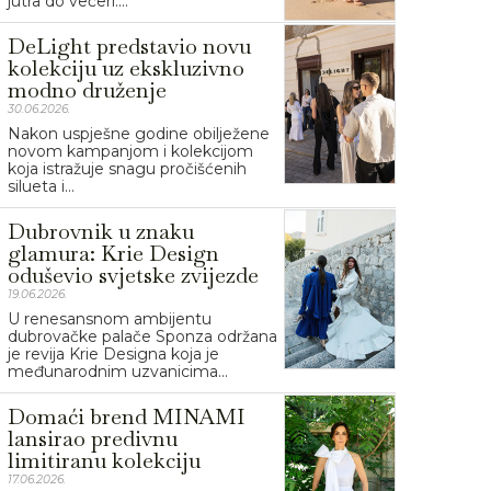
jutra do večeri....
DeLight predstavio novu
kolekciju uz ekskluzivno
modno druženje
30.06.2026.
Nakon uspješne godine obilježene
novom kampanjom i kolekcijom
koja istražuje snagu pročišćenih
silueta i...
Dubrovnik u znaku
glamura: Krie Design
oduševio svjetske zvijezde
19.06.2026.
U renesansnom ambijentu
dubrovačke palače Sponza održana
je revija Krie Designa koja je
međunarodnim uzvanicima...
Domaći brend MINAMI
lansirao predivnu
limitiranu kolekciju
17.06.2026.