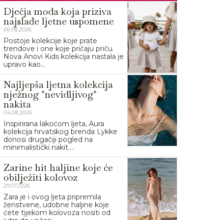
Dječja moda koja priziva
najslađe ljetne uspomene
06.08.2026.
Postoje kolekcije koje prate
trendove i one koje pričaju priču.
Nova Anovi Kids kolekcija nastala je
upravo kao...
Najljepša ljetna kolekcija
nježnog "nevidljivog"
nakita
04.08.2026.
Inspirirana lakoćom ljeta, Aura
kolekcija hrvatskog brenda Lykke
donosi drugačiji pogled na
minimalistički nakit....
Zarine hit haljine koje će
obilježiti kolovoz
29.07.2026.
Zara je i ovog ljeta pripremila
ženstvene, udobne haljine koje
ćete tijekom kolovoza nositi od