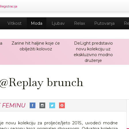
Registracija
Vitkost
Moda
Ljubav
Relax
Putovanja
Re
ja
Zarine hit haljine koje će
DeLight predstavio
obilježiti kolovoz
novu kolekciju uz
ekskluzivno modno
druženje
i @Replay brunch
E FEMINU
je novu kolekciju za proljeće/ljeto 2015., uvodeći modne
azeću sezonu kroz originalan showroom. Odvažna kolekcija