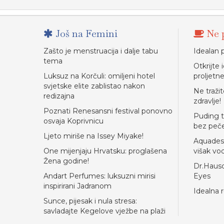
Još na Femini
Ne p
Zašto je menstruacija i dalje tabu
Idealan 
tema
Otkrijte 
Luksuz na Korčuli: omiljeni hotel
proljetn
svjetske elite zablistao nakon
Ne tražit
redizajna
zdravlje!
Poznati Renesansni festival ponovno
Puding 
osvaja Koprivnicu
bez peč
Ljeto miriše na Issey Miyake!
Aquadesto
One mijenjaju Hrvatsku: proglašena
višak vo
Žena godine!
Dr.Hausc
Andart Perfumes: luksuzni mirisi
Eyes
inspirirani Jadranom
Idealna r
Sunce, pijesak i nula stresa:
savladajte Kegelove vježbe na plaži