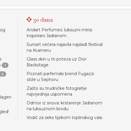
30 dana
nog
Andart Perfumes: luksuzni mirisi
inspirirani Jadranom
Sunset večera najavila najslađi festival
na Kvarneru
e
Glass skin u tri poteza uz Dior
a
Backstage
1
Poznati parfemski brend Fugazzi
2
stiže u Sephoru
Zašto su trudničke fotografije
najvrjednija uspomena
llagen
Odmor iz snova: krstarenje Jadranom
na luksuznom brodu
gled!
Vodič za seks tijekom toplinskog vala