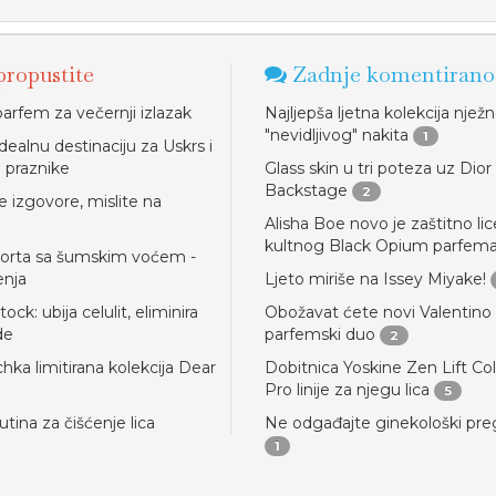
ropustite
Zadnje komentirano
parfem za večernji izlazak
Najljepša ljetna kolekcija njež
"nevidljivog" nakita
1
idealnu destinaciju za Uskrs i
e praznike
Glass skin u tri poteza uz Dior
Backstage
2
e izgovore, mislite na
Alisha Boe novo je zaštitno lic
kultnog Black Opium parfem
torta sa šumskim voćem -
enja
Ljeto miriše na Issey Miyake!
ck: ubija celulit, eliminira
Obožavat ćete novi Valentino
de
parfemski duo
2
hka limitirana kolekcija Dear
Dobitnica Yoskine Zen Lift Co
Pro linije za njegu lica
5
utina za čišćenje lica
Ne odgađajte ginekološki pre
1