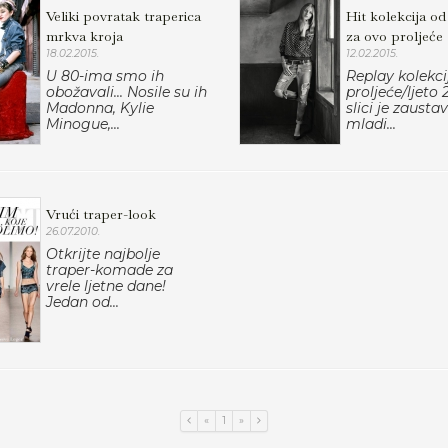
Veliki povratak traperica
Hit kolekcija od
mrkva kroja
za ovo proljeće
18.02.2015.
12.02.2015.
U 80-ima smo ih
Replay kolekci
obožavali... Nosile su ih
proljeće/ljeto 
Madonna, Kylie
slici je zausta
Minogue,...
mladi...
Vrući traper-look
26.07.2010.
Otkrijte najbolje
traper-komade za
vrele ljetne dane!
Jedan od...
«
1
»