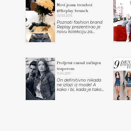
Novi jeans trendovi
@Replay brunch
02.03.2015.
Poznati fashion brand
Replay prezentirao je
novu kolekciju za...
Proljetni casual začinjen
traperom
11.04.2011.
On definitivno nikada
ne izlazi iz mode! A
kako i bi, kada je tako...