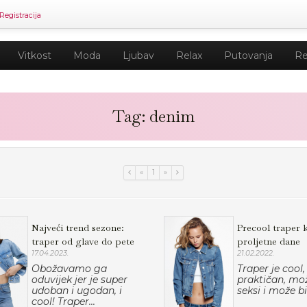
Registracija
Vitkost
Moda
Ljubav
Relax
Putovanja
Re
Tag: denim
«
1
»
Najveći trend sezone:
Precool traper 
traper od glave do pete
proljetne dane
17.04.2023.
21.02.2022.
Obožavamo ga
Traper je cool,
oduvijek jer je super
praktičan, mož
udoban i ugodan, i
seksi i može bit
cool! Traper...