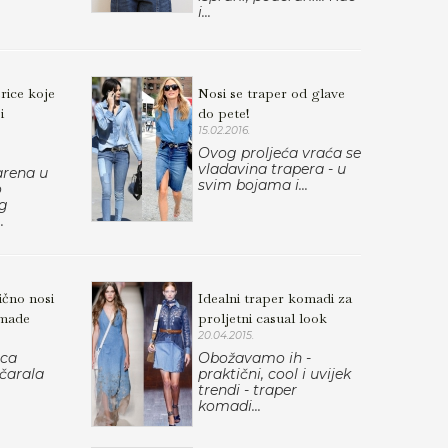
i...
rice koje
Nosi se traper od glave
i
do pete!
15.02.2016.
Ovog proljeća vraća se
vladavina trapera - u
arena u
svim bojama i...
o
eg
.
ično nosi
Idealni traper komadi za
omade
proljetni casual look
20.04.2015.
ica
Obožavamo ih -
očarala
praktični, cool i uvijek
trendi - traper
komadi...