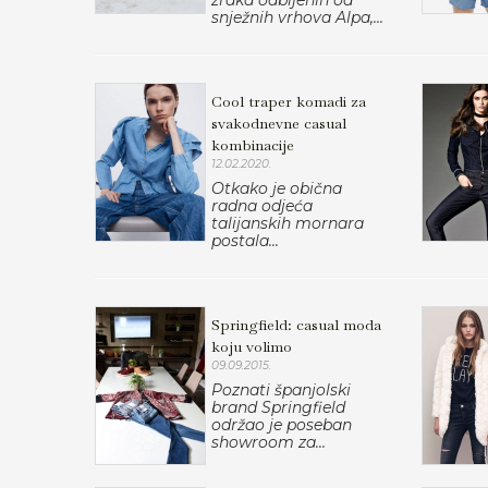
zraka odbijenih od
snježnih vrhova Alpa,...
Cool traper komadi za
svakodnevne casual
kombinacije
12.02.2020.
Otkako je obična
radna odjeća
talijanskih mornara
postala...
Springfield: casual moda
koju volimo
09.09.2015.
Poznati španjolski
brand Springfield
održao je poseban
showroom za...