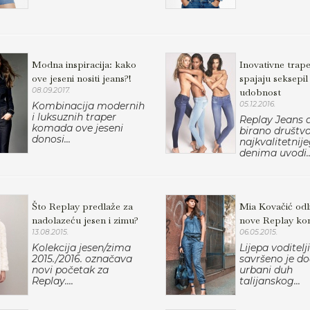
Modna inspiracija: kako
Inovativne trape
ove jeseni nositi jeans?!
spajaju seksepil 
08.09.2017.
udobnost
Kombinacija modernih
05.12.2016.
i luksuznih traper
Replay Jeans 
komada ove jeseni
birano društv
donosi...
najkvalitetnij
denima uvodi..
Što Replay predlaže za
Mia Kovačić odl
nadolazeću jesen i zimu?
nove Replay k
13.08.2015.
06.05.2015.
Kolekcija jesen/zima
Lijepa voditelj
2015./2016. označava
savršeno je d
novi početak za
urbani duh
Replay....
talijanskog...