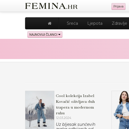
Prijava
Sreća
Ljepota
Zdravlje
NAJNOVIJI ČLANCI
Cool kolekcija Izabel
Kovačić oživljava duh
trapera u modernom
ruhu
12.03.2024.
Uz bljesak sunčevih