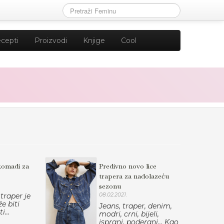
cepti
Proizvodi
Knjige
Cool
komadi za
Predivno novo lice
trapera za nadolazeću
sezonu
 traper je
08.02.2021.
e biti
Jeans, traper, denim,
i...
modri, crni, bijeli,
isprani, poderani... Kao