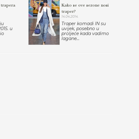
 trapera
Kako se ove sezone nosi
traper?
14.04.2014.
ju
Traper komadi IN su
2015. u
uvijek, posebno u
vio
proljeće kada vadimo
lagane...